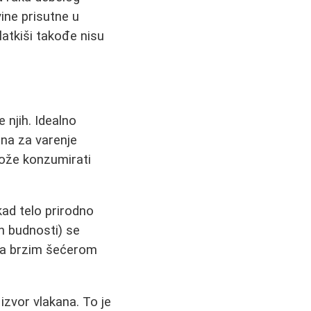
ine prisutne u
atkiši takođe nisu
 njih. Idealno
lna za varenje
može konzumirati
kad telo prirodno
n budnosti) se
 za brzim šećerom
 izvor vlakana. To je