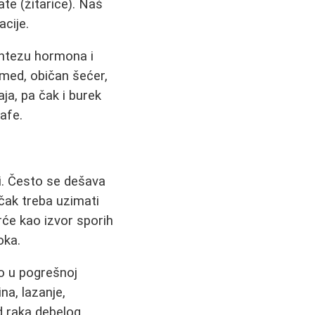
ate (žitarice). Naš
cije.
intezu hormona i
 med, običan šećer,
ja, pa čak i burek
afe.
ti. Često se dešava
čak treba uzimati
rće kao izvor sporih
oka.
o u pogrešnoj
na, lazanje,
d raka debelog