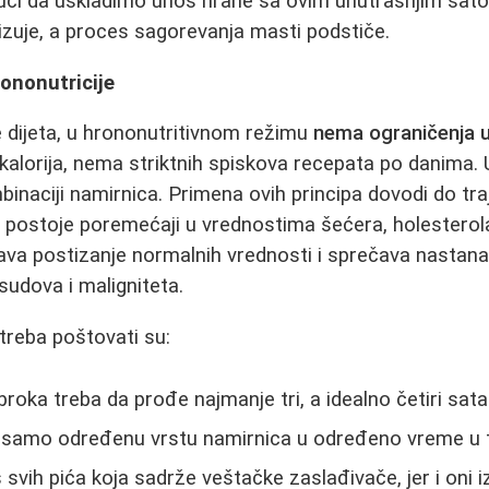
 uči da uskladimo unos hrane sa ovim unutrašnjim sat
zuje, a proces sagorevanja masti podstiče.
rononutricije
e dijeta, u hrononutritivnom režimu
nema ograničenja u 
 kalorija, nema striktnih spiskova recepata po danima
binaciji namirnica. Primena ovih principa dovodi do tra
 postoje poremećaji u vrednostima šećera, holesterola i 
va postizanje normalnih vrednosti i sprečava nastanak
 sudova i maligniteta.
e treba poštovati su:
oka treba da prođe najmanje tri, a idealno četiri sata
i samo određenu vrstu namirnica u određeno vreme u 
 svih pića koja sadrže veštačke zaslađivače, jer i oni 