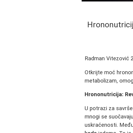
Hrononutricij
Radman Vitezović
Otkrijte moć hrono
metabolizam, omogu
Hrononutricija: Rev
U potrazi za savrše
mnogi se suočavaju s
uskraćenosti. Međut