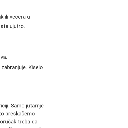
k ili večera u
ste ujutro.
ova.
 zabranjuje. Kiselo
ciji. Samo jutarnje
 Ako preskačemo
doručak treba da