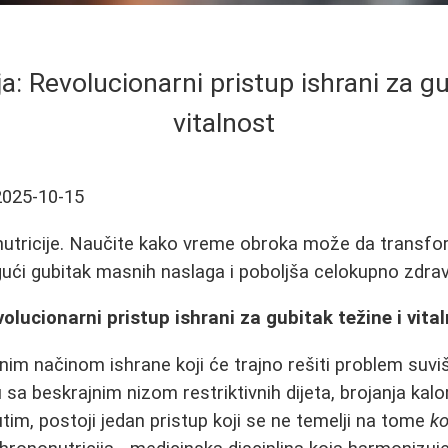
a: Revolucionarni pristup ishrani za gu
vitalnost
2025-10-15
nutricije. Naučite kako vreme obroka može da transfo
ći gubitak masnih naslaga i poboljša celokupno zdravl
olucionarni pristup ishrani za gubitak težine i vita
nim načinom ishrane koji će trajno rešiti problem suvi
a beskrajnim nizom restriktivnih dijeta, brojanja kalor
im, postoji jedan pristup koji se ne temelji na tome
ko