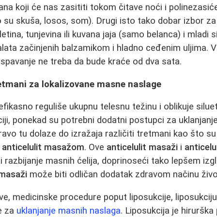
na koji će nas zasititi tokom čitave noći i polinezasić
 su skuša, losos, som). Drugi isto tako dobar izbor za
teletina, tunjevina ili kuvana jaja (samo belanca) i mladi
 salata začinjenih balzamikom i hladno ceđenim uljima
 spavanje ne treba da bude kraće od dva sata.
retmani za lokalizovane masne naslage
efikasno reguliše ukupnu telesnu težinu i oblikuje silu
ciji, ponekad su potrebni dodatni postupci za uklanjanj
avo tu dolaze do izražaja različiti tretmani kao što s
i
anticelulit masažom
. Ove
anticelulit masaži
i
anticel
u i razbijanje masnih ćelija, doprinoseći tako lepšem i
 masaži
može biti odličan dodatak zdravom načinu živo
eve, medicinske procedure poput liposukcije, liposukciju 
je za
uklanjanje masnih naslaga
. Liposukcija je hiruršk