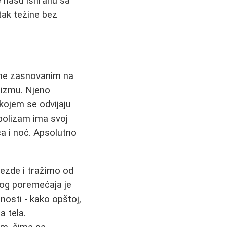
e našu ishranu sa
tak težine bez
rane zasnovanim na
nizmu. Njeno
kojem se odvijaju
abolizam ima svoj
ca i noć. Apsolutno
ezde i tražimo od
vog poremećaja je
osti - kako opštoj,
 tela.