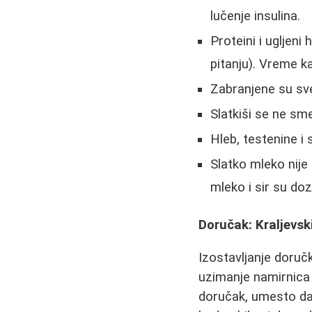
lučenje insulina.
Proteini i ugljeni
pitanju). Vreme k
Zabranjene su sve
Slatkiši se ne sme
Hleb, testenine i
Slatko mleko nije 
mleko i sir su doz
Doručak: Kraljevsk
Izostavljanje doručk
uzimanje namirnica 
doručak, umesto da 