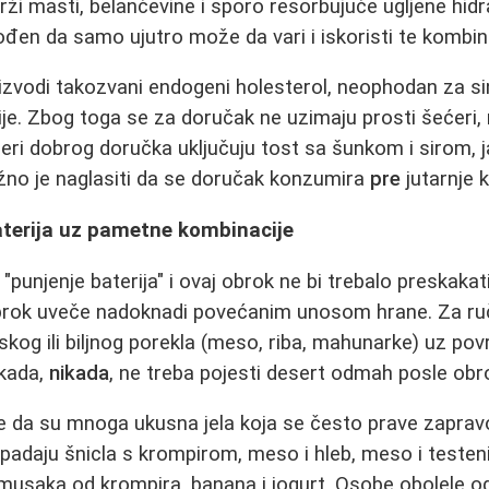
rži masti, belančevine i sporo resorbujuće ugljene hidr
ođen da samo ujutro može da vari i iskoristi te kombina
roizvodi takozvani endogeni holesterol, neophodan za s
e. Zbog toga se za doručak ne uzimaju prosti šećeri,
meri dobrog doručka uključuju tost sa šunkom i sirom, ja
žno je naglasiti da se doručak konzumira
pre
jutarnje k
aterija uz pametne kombinacije
"punjenje baterija" i ovaj obrok ne bi trebalo preskaka
obrok uveče nadoknadi povećanim unosom hrane. Za ru
skog ili biljnog porekla (meso, riba, mahunarke) uz pov
ikada,
nikada
, ne treba pojesti desert odmah posle obr
če da su mnoga ukusna jela koja se često prave zaprav
spadaju šnicla s krompirom, meso i hleb, meso i testeni
usaka od krompira, banana i jogurt. Osobe obolele o