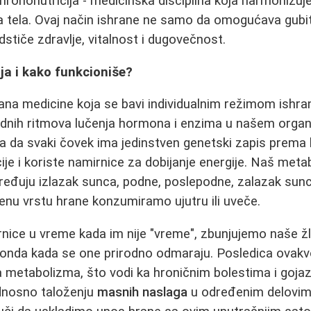
hrononutricija - medicinska disciplina koja harmonizuj
a tela. Ovaj način ishrane ne samo da omogućava gubi
dstiče zdravlje, vitalnost i dugovečnost.
ija i kako funkcioniše?
rana medicine koja se bavi individualnim režimom ish
odnih ritmova lučenja hormona i enzima u našem orga
ica da svaki čovek ima jedinstven genetski zapis prema 
cije i koriste namirnice za dobijanje energije. Naš met
dređuju izlazak sunca, podne, poslepodne, zalazak sun
jenu vrstu hrane konzumiramo ujutru ili uveče.
ice u vreme kada im nije "vreme", zbunjujemo naše žl
ju onda kada se one prirodno odmaraju. Posledica ovak
metabolizma, što vodi ka hroničnim bolestima i gojazn
 odnosno taloženju
masnih naslaga
u određenim delovima