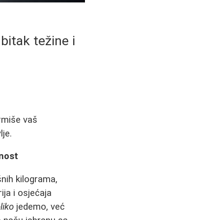
bitak težine i
rmiše vaš
je.
lnost
šnih kilograma,
ija i osjećaja
liko
jedemo, već