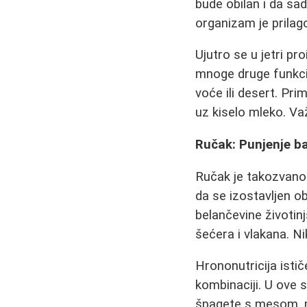
bude obilan i da sad
organizam je prilag
Ujutro se u jetri p
mnoge druge funkcij
voće ili desert. Pri
uz kiselo mleko. Va
Ručak: Punjenje b
Ručak je takozvano 
da se izostavljen 
belančevine životinj
šećera i vlakana. N
Hrononutricija isti
kombinaciji. U ove 
špagete s mesom, m