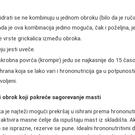
 hidrati se ne kombinuju u jednom obroku (bilo da je ruča
ada je ova kombinacija jedino moguća, čak i poželjna, je
 vrste grickalica između obroka.
ju jesti uveče.
 skrobna povrća (krompir) jedu se najkasnije do 15 čas
hrana koja se lako vari i hrononutricija ga u potpunosti
voljeni.
i obrok koji pokreće sagorevanje masti
a je najteži mogući prekršaj u ishrani prema hrononutri
aktivira masne ćelije da ispuštaju mast iz skladišta.
se isprazne, rezerve se pune. Idealni hrononutritivni 