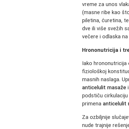
vreme za unos vlaka
(masne ribe kao što
piletina, ćuretina, 
dve ili više svežih
večere i odlaska na
Hrononutricija i t
Iako hrononutricija 
fiziološkoj konstitu
masnih naslaga. Upr
anticelulit masaže
podstiču cirkulacij
primena
anticelulit
Za ozbiljnije slučaj
nude trajnije rešen