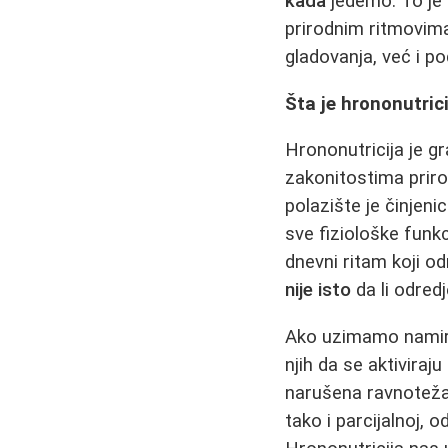
kada
jedemo. To je 
prirodnim ritmovim
gladovanja, već i po
Šta je hrononutric
Hrononutricija je g
zakonitostima prir
polazište je činjen
sve fiziološke funk
dnevni ritam koji o
nije isto
da li odred
Ako uzimamo namirn
njih da se aktivira
narušena ravnoteža 
tako i parcijalnoj,