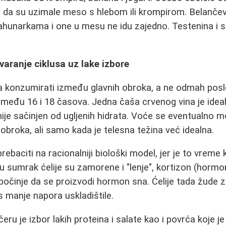
 da su uzimale meso s hlebom ili krompirom. Belančev
ahunarkama i one u mesu ne idu zajedno. Testenina i sl
varanje ciklusa uz lake izbore
ba konzumirati između glavnih obroka, a ne odmah posle
zmeđu 16 i 18 časova. Jedna čaša crvenog vina je idea
ije sačinjen od ugljenih hidrata. Voće se eventualno 
broka, ali samo kada je telesna težina već idealna.
baciti na racionalniji biološki model, jer je to vreme 
 u sumrak ćelije su zamorene i "lenje", kortizon (hormo
počinje da se proizvodi hormon sna. Ćelije tada žude
 s manje napora uskladištile.
eru je izbor lakih proteina i salate kao i povrća koje je