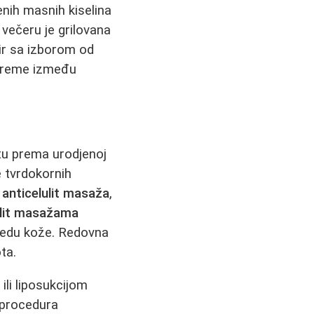
enih masnih kiselina
 večeru je grilovana
 sir sa izborom od
. Vreme između
etu prema urodjenoj
e tvrdokornih
u
anticelulit masaža
,
ulit masažama
zgledu kože. Redovna
ta.
ili liposukcijom
a procedura