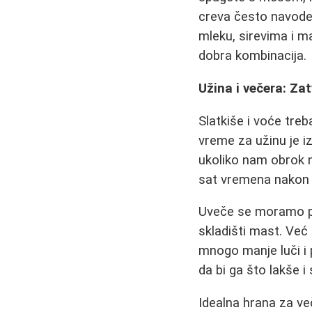
creva često navode
mleku, sirevima i m
dobra kombinacija.
Užina i večera: Zat
Slatkiše i voće tre
vreme za užinu je i
ukoliko nam obrok n
sat vremena nakon o
Uveče se moramo pre
skladišti mast. Već
mnogo manje luči i 
da bi ga što lakše i
Idealna hrana za več