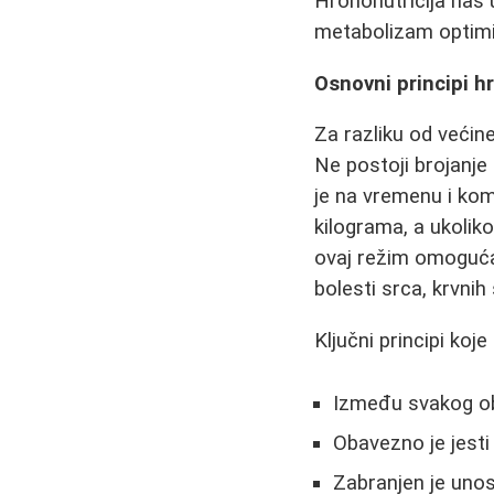
Hrononutricija nas
metabolizam optimi
Osnovni principi h
Za razliku od većin
Ne postoji brojanje
je na vremenu i kom
kilograma, a ukoliko
ovaj režim omoguća
bolesti srca, krvnih
Ključni principi koj
Između svakog obr
Obavezno je jest
Zabranjen je unos