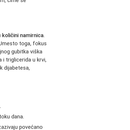
om, čime se
količini namirnica
.
. Umesto toga, fokus
jnog gubitka viška
triglicerida u krvi,
 dijabetesa,
.
toku dana.
izazivaju povećano