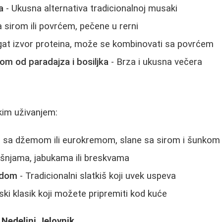
a
- Ukusna alternativa tradicionalnoj musaki
 sirom ili povrćem, pečene u rerni
at izvor proteina, može se kombinovati sa povrćem
om od paradajza i bosiljka
- Brza i ukusna večera
kim uživanjem:
e sa džemom ili eurokremom, slane sa sirom i šunkom
išnjama, jabukama ili breskvama
adom
- Tradicionalni slatkiš koji uvek uspeva
nski klasik koji možete pripremiti kod kuće
Nedeljni Jelovnik