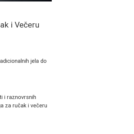
čak i Večeru
dicionalnih jela do
i i raznovrsnih
a za ručak i večeru