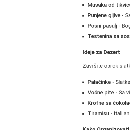
Musaka od tikvic
Punjene gljive
- Sa
Posni pasulj
- Bog
Testenina sa sos
Ideje za Dezert
Završite obrok slat
Palačinke
- Slatk
Voćne pite
- Sa v
Krofne sa čokol
Tiramisu
- Italija
Kako Organizovati 