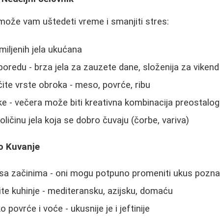
može vam uštedeti vreme i smanjiti stres:
miljenih jela ukućana
poredu - brza jela za zauzete dane, složenija za vikend
čite vrste obroka - meso, povrće, ribu
tke - večera može biti kreativna kombinacija preostalo
ličinu jela koja se dobro čuvaju (čorbe, variva)
o Kuvanje
 sa začinima - oni mogu potpuno promeniti ukus pozna
ite kuhinje - mediteransku, azijsku, domaću
 povrće i voće - ukusnije je i jeftinije