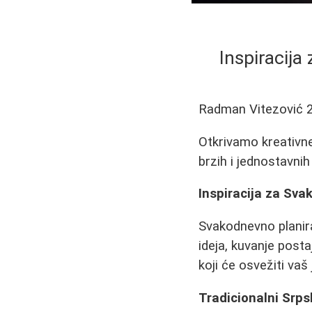
Inspiracija
Radman Vitezović
Otkrivamo kreativne
brzih i jednostavni
Inspiracija za Sva
Svakodnevno planira
ideja, kuvanje post
koji će osvežiti vaš 
Tradicionalni Srps