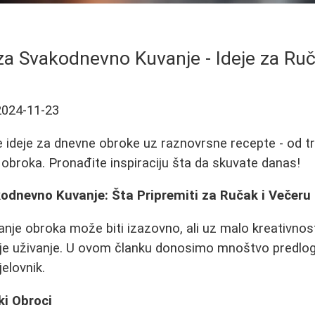
 za Svakodnevno Kuvanje - Ideje za Ru
2024-11-23
 ideje za dnevne obroke uz raznovrsne recepte - od tra
h obroka. Pronađite inspiraciju šta da skuvate danas!
kodnevno Kuvanje: Šta Pripremiti za Ručak i Večeru
nje obroka može biti izazovno, ali uz malo kreativnost
aje uživanje. U ovom članku donosimo mnoštvo predlog
jelovnik.
ki Obroci