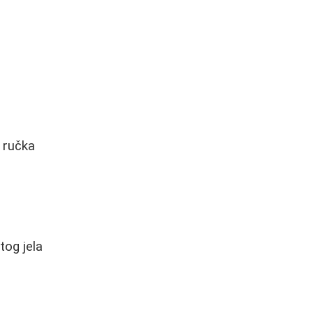
g ručka
tog jela