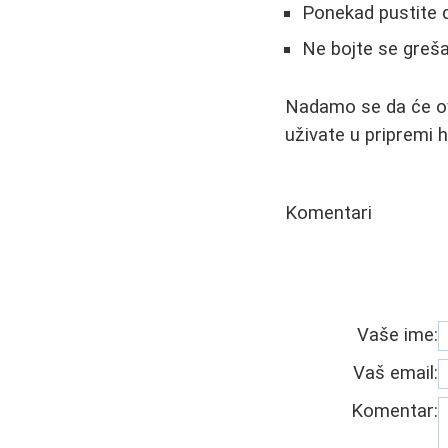
Ponekad pustite d
Ne bojte se greša
Nadamo se da će ove
uživate u pripremi 
Komentari
Vaše ime:
Vaš email:
Komentar: