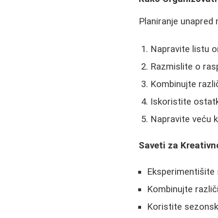
Planiranje unapred 
Napravite listu o
Razmislite o ras
Kombinujte razli
Iskoristite osta
Napravite veću ko
Saveti za Kreativn
Eksperimentišite
Kombinujte različ
Koristite sezonsko