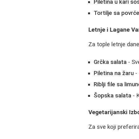
Piletina u kari so
Tortilje sa povrć
Letnje i Lagane Va
Za tople letnje dane
Grčka salata
- Sv
Piletina na žaru
- 
Riblji file sa lim
Šopska salata
- K
Vegetarijanski Izb
Za sve koji preferi