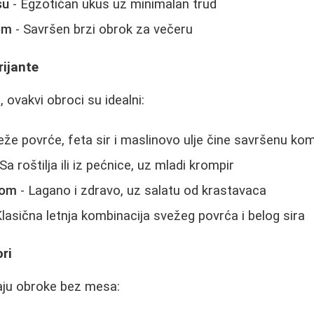
su
- Egzotičan ukus uz minimalan trud
em
- Savršen brzi obrok za večeru
rijante
, ovakvi obroci su idealni:
eže povrće, feta sir i maslinovo ulje čine savršenu kom
Sa roštilja ili iz pećnice, uz mladi krompir
unom
- Lagano i zdravo, uz salatu od krastavaca
lasična letnja kombinacija svežeg povrća i belog sira
ori
raju obroke bez mesa: