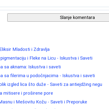
Slanje komentara
Eliksir Mladosti i Zdravlja
pigmentaciju i Fleke na Licu - Iskustva i Saveti
 sa aknama: Iskustva i saveti
 sa filerima u podočnjacima - Iskustva i saveti
ik izgled lica što duže - Saveti za antiejdžing negu
 mitisere i proširene pore
Masnu i Mešovitu Kožu - Saveti i Preporuke