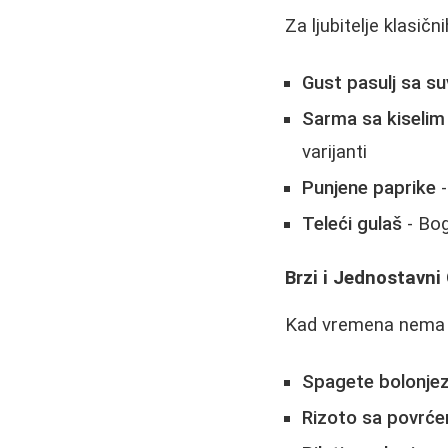
Za ljubitelje klasič
Gust pasulj sa 
Sarma sa kiseli
varijanti
Punjene paprike
-
Teleći gulaš
- Bog
Brzi i Jednostavni
Kad vremena nema do
Spagete bolonje
Rizoto sa povrć