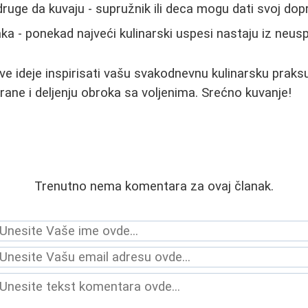
ruge da kuvaju - supružnik ili deca mogu dati svoj dop
ka - ponekad najveći kulinarski uspesi nastaju iz neus
 ideje inspirisati vašu svakodnevnu kulinarsku praksu
hrane i deljenju obroka sa voljenima. Srećno kuvanje!
Trenutno nema komentara za ovaj članak.