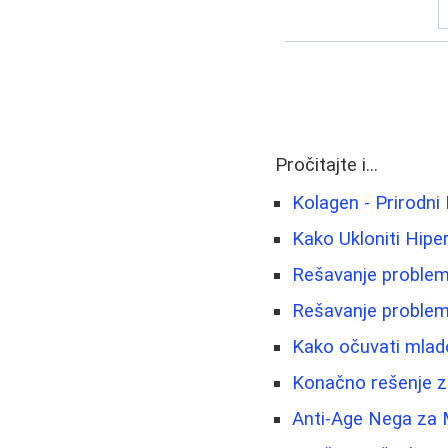
Pročitajte i...
Kolagen - Prirodni 
Kako Ukloniti Hiper
Rešavanje problema
Rešavanje problema
Kako očuvati mladol
Konačno rešenje za
Anti-Age Nega za 