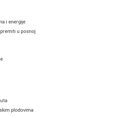
na i energije
ipremiti u posnoj
ce
nuta
rskim plodovima