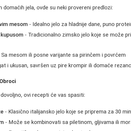
nih domaćih jela, ovde su neki provereni predlozi:
suvim mesom
- Idealno jelo za hladnije dane, puno protei
m kupusom
- Tradicionalno zimsko jelo koje se može pr
 Sa mesom ili posne varijante sa pirinčem i povrćem
at i ukusan, savršen uz pire krompir ili domaće rezan
 Obroci
voljno, ovi recepti će vas spasiti:
ze
- Klasično italijansko jelo koje se priprema za 30 mi
em
- Može se kombinovati sa piletinom, gljivama ili mo