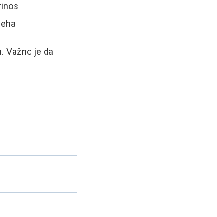
rinos
peha
. Važno je da