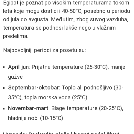
Egipat je poznat po visokim temperaturama tokom
leta koje mogu dostići i 40-50°C, posebno u periodu
od jula do avgusta. Međutim, zbog suvog vazduha,
temperatura se podnosi lakše nego u vlažnim
predelima.
Najpovoljniji periodi za posetu su:
April-jun
: Prijatne temperature (25-30°C), manje
gužve
Septembar-oktobar
: Toplo ali podnošljivo (30-
35°C), topla morska voda (25°C)
Novembar-mart
: Blage temperature (20-25°C),
hladnije noći (10-15°C)