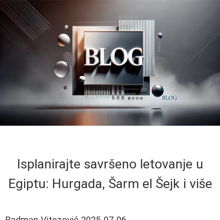
Isplanirajte savršeno letovanje u
Egiptu: Hurgada, Šarm el Šejk i više
Radman Vitezović
2025-07-06