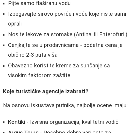
Pijte samo flaširanu vodu
Izbegavajte sirovo povrće i voće koje niste sami
oprali
Nosite lekove za stomake (Antinal ili Enterofuril)
Cenjkajte se u prodavnicama - početna cena je
obično 2-3 puta viša
Obavezno koristite kreme za sunčanje sa
visokim faktorom zaštite
Koje turističke agencije izabrati?
Na osnovu iskustava putnika, najbolje ocene imaju:
Kontiki
- Izvrsna organizacija, kvalitetni vodiči
Argus Tours
- Posebno dobra varijanta za