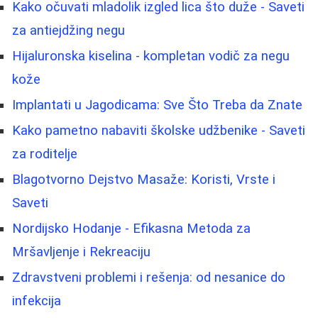
Kako očuvati mladolik izgled lica što duže - Saveti
za antiejdžing negu
Hijaluronska kiselina - kompletan vodič za negu
kože
Implantati u Jagodicama: Sve Što Treba da Znate
Kako pametno nabaviti školske udžbenike - Saveti
za roditelje
Blagotvorno Dejstvo Masaže: Koristi, Vrste i
Saveti
Nordijsko Hodanje - Efikasna Metoda za
Mršavljenje i Rekreaciju
Zdravstveni problemi i rešenja: od nesanice do
infekcija