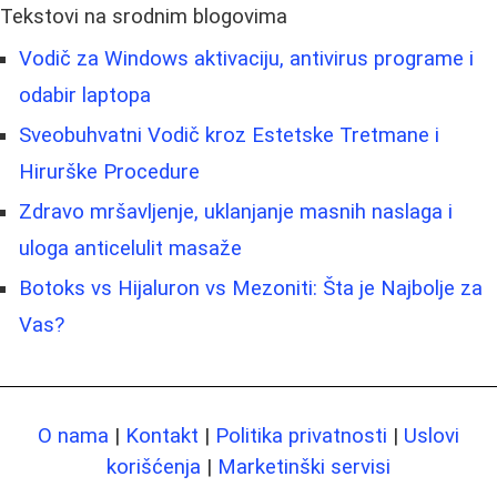
Tekstovi na srodnim blogovima
Vodič za Windows aktivaciju, antivirus programe i
odabir laptopa
Sveobuhvatni Vodič kroz Estetske Tretmane i
Hirurške Procedure
Zdravo mršavljenje, uklanjanje masnih naslaga i
uloga anticelulit masaže
Botoks vs Hijaluron vs Mezoniti: Šta je Najbolje za
Vas?
O nama
|
Kontakt
|
Politika privatnosti
|
Uslovi
korišćenja
|
Marketinški servisi