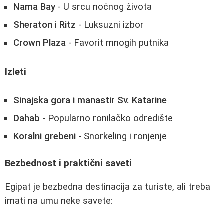
Nama Bay
- U srcu noćnog života
Sheraton
i
Ritz
- Luksuzni izbor
Crown Plaza
- Favorit mnogih putnika
Izleti
Sinajska gora i manastir Sv. Katarine
Dahab
- Popularno ronilačko odredište
Koralni grebeni
- Snorkeling i ronjenje
Bezbednost i praktični saveti
Egipat je bezbedna destinacija za turiste, ali treba
imati na umu neke savete: