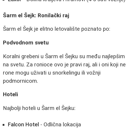
Šarm el Šejk: Ronilački raj
Šarm el Šejk je elitno letovalište poznato po:
Podvodnom svetu
Koralni grebeni u Šarm el Šejku su među najlepšim
na svetu. Za ronioce ovo je pravi raj, ali i oni koji ne
rone mogu uživati u snorkelingu ili vožnji
podmornicom.
Hoteli
Najbolji hoteli u Šarm el Šejku:
Falcon Hotel
- Odlična lokacija