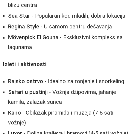
blizu centra
Sea Star
- Popularan kod mladih, dobra lokacija
Regina Style
- U samom centru dešavanja
Mövenpick El Gouna
- Ekskluzivni kompleks sa
lagunama
Izleti i aktivnosti
Rajsko ostrvo
- Idealno za ronjenje i snorkeling
Safari u pustinji
- Vožnja džipovima, jahanje
kamila, zalazak sunca
Kairo
- Obilazak piramida i muzeja (7-8 sati
vožnje)
Luxor
- Dolina kraljeva i hramovi (4-5 sati vožnje)