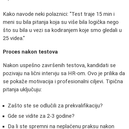
Kako navode neki polaznici: "Test traje 15 min i
meni su bila pitanja koja su više bila logička nego
što su bila u vezi sa kodiranjem koje smo gledali u
25 videa."
Proces nakon testova
Nakon uspešno završenih testova, kandidati se
pozivaju na lični intervju sa HR-om. Ovo je prilika da
se pokaže motivacija i profesionalni ciljevi. Tipična
pitanja uključuju:
Zašto ste se odlučili za prekvalifikaciju?
Gde se vidite za 2-3 godine?
Da li ste spremni na neplaćenu praksu nakon