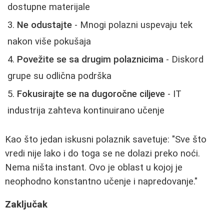
dostupne materijale
Ne odustajte
- Mnogi polazni uspevaju tek
nakon više pokušaja
Povežite se sa drugim polaznicima
- Diskord
grupe su odlična podrška
Fokusirajte se na dugoročne ciljeve
- IT
industrija zahteva kontinuirano učenje
Kao što jedan iskusni polaznik savetuje: "Sve što
vredi nije lako i do toga se ne dolazi preko noći.
Nema ništa instant. Ovo je oblast u kojoj je
neophodno konstantno učenje i napredovanje."
Zaključak