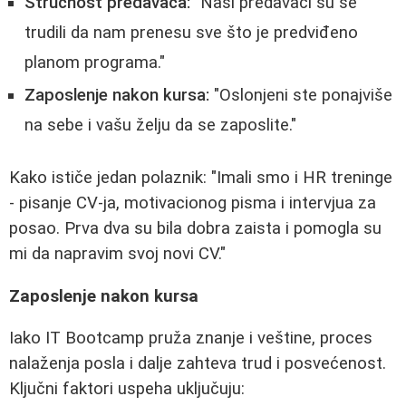
Stručnost predavača:
"Naši predavači su se
trudili da nam prenesu sve što je predviđeno
planom programa."
Zaposlenje nakon kursa:
"Oslonjeni ste ponajviše
na sebe i vašu želju da se zaposlite."
Kako ističe jedan polaznik: "Imali smo i HR treninge
- pisanje CV-ja, motivacionog pisma i intervjua za
posao. Prva dva su bila dobra zaista i pomogla su
mi da napravim svoj novi CV."
Zaposlenje nakon kursa
Iako IT Bootcamp pruža znanje i veštine, proces
nalaženja posla i dalje zahteva trud i posvećenost.
Ključni faktori uspeha uključuju: