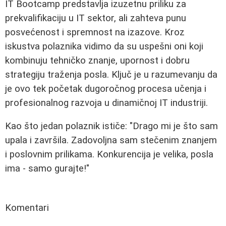
IT Bootcamp predstavlja izuzetnu priliku za
prekvalifikaciju u IT sektor, ali zahteva punu
posvećenost i spremnost na izazove. Kroz
iskustva polaznika vidimo da su uspešni oni koji
kombinuju tehničko znanje, upornost i dobru
strategiju traženja posla. Ključ je u razumevanju da
je ovo tek početak dugoročnog procesa učenja i
profesionalnog razvoja u dinamičnoj IT industriji.
Kao što jedan polaznik ističe: "Drago mi je što sam
upala i završila. Zadovoljna sam stečenim znanjem
i poslovnim prilikama. Konkurencija je velika, posla
ima - samo gurajte!"
Komentari