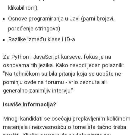
klikabilnom)
Osnove programiranja u Javi (parni brojevi,
poređenje stringova)
Razlike između klase i ID-a
Za Python i JavaScript kurseve, fokus je na
osnovama tih jezika. Kako navodi jedan polaznik:
"Na tehničkom su bila pitanja koja se uopšte ne
pominju ovde na forumu - vrlo zeznuta ali
generalno zanimljiv intervju."
Isuviše informacija?
Mnogi kandidati se osećaju preplavljenim količinom
materijala i neizvesnošću o tome šta tačno treba