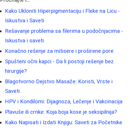
Pročitajte i...
Kako Ukloniti Hiperpigmentaciju i Fleke na Licu -
Iskustva i Saveti
Rešavanje problema sa filerima u podočnjacima -
Iskustva i saveti
Konačno rešenje za mitisere i proširene pore
Spušteni očni kapci - Da li postoji rešenje bez
hirurgije?
Blagotvorno Dejstvo Masaže: Koristi, Vrste i
Saveti
HPV i Kondilomi: Dijagnoza, Lečenje i Vakcinacija
Plavuše ili crnke: Koja boja kose je seksipilnija?
Kako Napisati i Izdati Knjigu: Saveti za Početnike