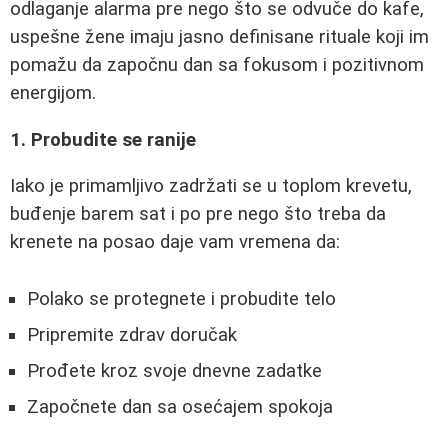
odlaganje alarma pre nego što se odvuče do kafe,
uspešne žene imaju jasno definisane rituale koji im
pomažu da započnu dan sa fokusom i pozitivnom
energijom.
1. Probudite se ranije
Iako je primamljivo zadržati se u toplom krevetu,
buđenje barem sat i po pre nego što treba da
krenete na posao daje vam vremena da:
Polako se protegnete i probudite telo
Pripremite zdrav doručak
Prođete kroz svoje dnevne zadatke
Započnete dan sa osećajem spokoja