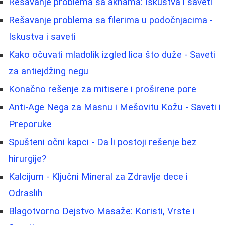
Rešavanje problema sa aknama: Iskustva i saveti
Rešavanje problema sa filerima u podočnjacima -
Iskustva i saveti
Kako očuvati mladolik izgled lica što duže - Saveti
za antiejdžing negu
Konačno rešenje za mitisere i proširene pore
Anti-Age Nega za Masnu i Mešovitu Kožu - Saveti i
Preporuke
Spušteni očni kapci - Da li postoji rešenje bez
hirurgije?
Kalcijum - Ključni Mineral za Zdravlje dece i
Odraslih
Blagotvorno Dejstvo Masaže: Koristi, Vrste i