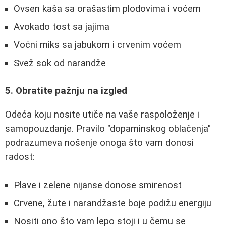
Ovsen kaša sa orašastim plodovima i voćem
Avokado tost sa jajima
Voćni miks sa jabukom i crvenim voćem
Svež sok od narandže
5. Obratite pažnju na izgled
Odeća koju nosite utiče na vaše raspoloženje i
samopouzdanje. Pravilo "dopaminskog oblačenja"
podrazumeva nošenje onoga što vam donosi
radost:
Plave i zelene nijanse donose smirenost
Crvene, žute i narandžaste boje podižu energiju
Nositi ono što vam lepo stoji i u čemu se