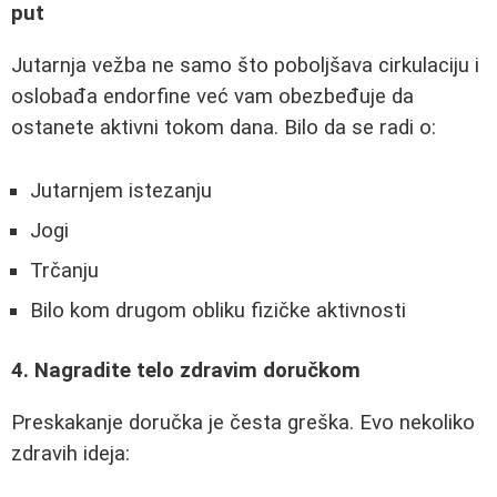
put
Jutarnja vežba ne samo što poboljšava cirkulaciju i
oslobađa endorfine već vam obezbeđuje da
ostanete aktivni tokom dana. Bilo da se radi o:
Jutarnjem istezanju
Jogi
Trčanju
Bilo kom drugom obliku fizičke aktivnosti
4. Nagradite telo zdravim doručkom
Preskakanje doručka je česta greška. Evo nekoliko
zdravih ideja: