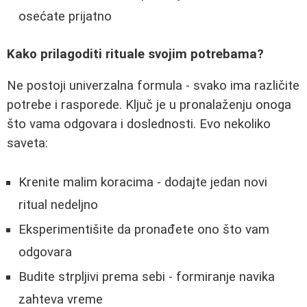
osećate prijatno
Kako prilagoditi rituale svojim potrebama?
Ne postoji univerzalna formula - svako ima različite
potrebe i rasporede. Ključ je u pronalaženju onoga
što vama odgovara i doslednosti. Evo nekoliko
saveta:
Krenite malim koracima - dodajte jedan novi
ritual nedeljno
Eksperimentišite da pronađete ono što vam
odgovara
Budite strpljivi prema sebi - formiranje navika
zahteva vreme