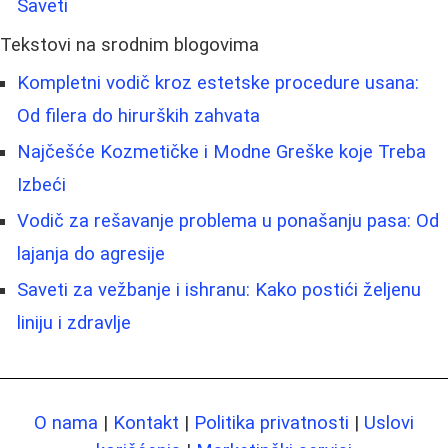
Saveti
Tekstovi na srodnim blogovima
Kompletni vodič kroz estetske procedure usana:
Od filera do hirurških zahvata
Najčešće Kozmetičke i Modne Greške koje Treba
Izbeći
Vodič za rešavanje problema u ponašanju pasa: Od
lajanja do agresije
Saveti za vežbanje i ishranu: Kako postići željenu
liniju i zdravlje
O nama
|
Kontakt
|
Politika privatnosti
|
Uslovi