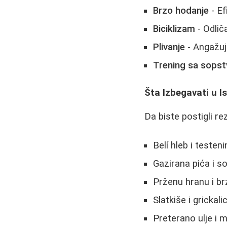
Brzo hodanje
- Ef
Biciklizam
- Odlič
Plivanje
- Angažuj
Trening sa sops
Šta Izbegavati u I
Da biste postigli re
Belí hleb i testeni
Gazirana pića i 
Prženu hranu i br
Slatkiše i grickali
Preterano ulje i