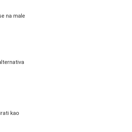
 se na male
lternativa
irati kao