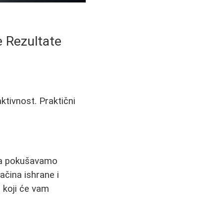
e Rezultate
ktivnost. Praktični
ada pokušavamo
ačina ishrane i
 koji će vam