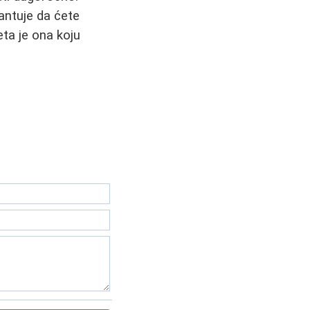
rantuje da ćete
eta je ona koju