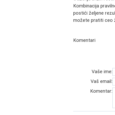
Kombinacija praviln
postići željene rezu
možete pratiti ceo 
Komentari
Vaše ime:
Vaš email:
Komentar: