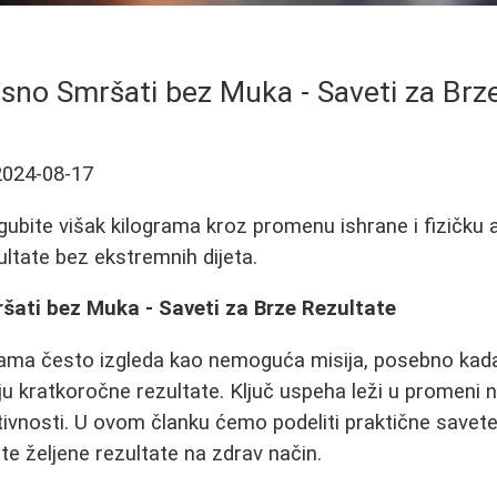
sno Smršati bez Muka - Saveti za Brz
2024-08-17
gubite višak kilograma kroz promenu ishrane i fizičku a
ultate bez ekstremnih dijeta.
šati bez Muka - Saveti za Brze Rezultate
grama često izgleda kao nemoguća misija, posebno k
ju kratkoročne rezultate. Ključ uspeha leži u promeni n
tivnosti. U ovom članku ćemo podeliti praktične savete
e željene rezultate na zdrav način.