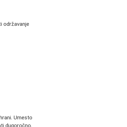
i održavanje
shrani. Umesto
ati dugoročno.