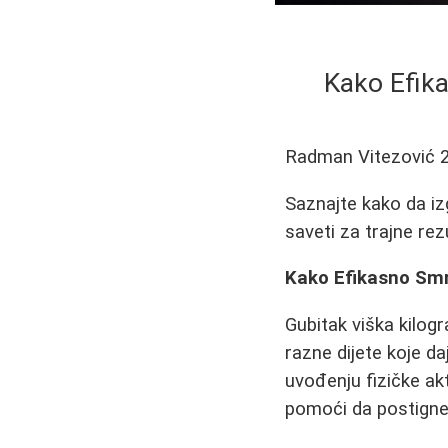
Kako Efika
Radman Vitezović
Saznajte kako da iz
saveti za trajne rez
Kako Efikasno Smr
Gubitak viška kilo
razne dijete koje da
uvođenju fizičke ak
pomoći da postignet