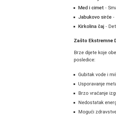
Med i cimet
- Sma
Jabukovo sirće
-
Kirkolina čaj
- Det
Zašto Ekstremne D
Brze dijete koje ob
posledice:
Gubitak vode i m
Usporavanje met
Brzo vraćanje izgu
Nedostatak energi
Mogući zdravstve