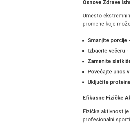
Osnove Zdrave Ish
Umesto ekstremnih d
promene koje može
Smanjite porcije
-
Izbacite večeru
- 
Zamenite slatki
Povećajte unos 
Uključite protein
Efikasne Fizičke A
Fizička aktivnost je
profesionalni sporti