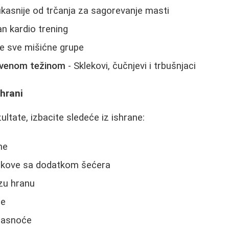
ikasnije od trčanja za sagorevanje masti
an kardio trening
e sve mišićne grupe
tvenom težinom
- Sklekovi, čučnjevi i trbušnjaci
shrani
zultate, izbacite sledeće iz ishrane:
ne
sokove sa dodatkom šećera
zu hranu
ce
 masnoće