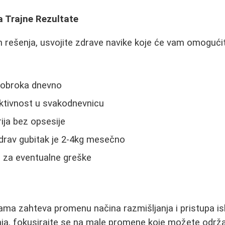
 Trajne Rezultate
 rešenja, usvojite zdrave navike koje će vam omogućit
h obroka dnevno
 aktivnost u svakodnevnicu
rija bez opsesije
 zdrav gubitak je 2-4kg mesečno
e za eventualne greške
rama zahteva promenu načina razmišljanja i pristupa i
nja, fokusirajte se na male promene koje možete održ