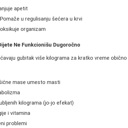
njuje apetit
 Pomaže u regulisanju šećera u krvi
oksikuje organizam
ijete Ne Funkcionišu Dugoročno
ećavaju gubitak više kilograma za kratko vreme obično
išićne mase umesto masti
abolizma
bljenih kilograma (jo-jo efekat)
je i vitamina
ni problemi