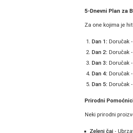
5-Dnevni Plan za B
Za one kojima je hi
Dan 1:
Doručak - j
Dan 2:
Doručak -
Dan 3:
Doručak - 
Dan 4:
Doručak - 
Dan 5:
Doručak - 
Prirodni Pomoćnici
Neki prirodni proiz
Zeleni čaj
- Ubrza