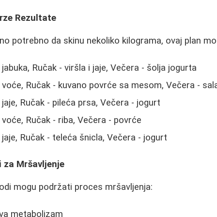
rze Rezultate
tno potrebno da skinu nekoliko kilograma, ovaj plan m
abuka, Ručak - viršla i jaje, Večera - šolja jogurta
 voće, Ručak - kuvano povrće sa mesom, Večera - sal
jaje, Ručak - pileća prsa, Večera - jogurt
voće, Ručak - riba, Večera - povrće
jaje, Ručak - teleća šnicla, Večera - jogurt
 za Mršavljenje
vodi mogu podržati proces mršavljenja:
va metabolizam