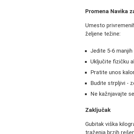
Promena Navika za
Umesto privremenih
željene težine:
Jedite 5-6 manji
Uključite fizičku
Pratite unos kalo
Budite strpljivi -
Ne kažnjavajte s
Zaključak
Gubitak viška kilog
traženja brzih reše