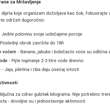
rane za Mršavljenje
ijeta koje organizam doživljava kao šok, fokusirajte
te održati dugoročno:
 Jedite polovinu svoje uobičajene porcije
Poslednji obrok završite do 18h
še voćem
- Banane, jabuke i bobičasto voće su odlična a
vode
- Pijte najmanje 2-3 litre vode dnevno
e
- Jaja, piletina i riba daju osećaj sitosti
ktivnosti
 ključna za zdrav gubitak kilograma. Nije potrebno tren
sta - dovoljne su i jednostavnije aktivnosti: