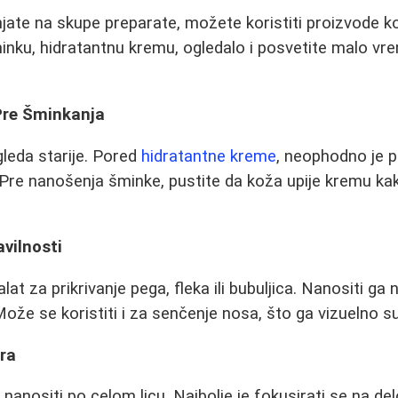
ate na skupe preparate, možete koristiti proizvode k
inku, hidratantnu kremu, ogledalo i posvetite malo v
Pre Šminkanja
leda starije. Pored
hidratantne kreme
, neophodno je pi
 Pre nanošenja šminke, pustite da koža upije kremu kako
avilnosti
alat za prikrivanje pega, fleka ili bubuljica. Nanositi g
Može se koristiti i za senčenje nosa, što ga vizuelno su
era
nanositi po celom licu. Najbolje je fokusirati se na de