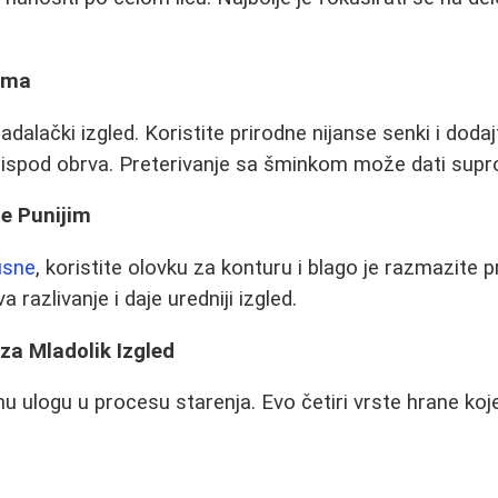
ima
adalački izgled. Koristite prirodne nijanse senki i doda
 ispod obrva. Preterivanje sa šminkom može dati supr
ne Punijim
usne
, koristite olovku za konturu i blago je razmazite 
 razlivanje i daje uredniji izgled.
za Mladolik Izgled
u ulogu u procesu starenja. Evo četiri vrste hrane ko