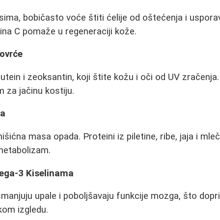
ima, bobičasto voće štiti ćelije od oštećenja i uspora
ina C pomaže u regeneraciji kože.
ovrće
 lutein i zeoksantin, koji štite kožu i oči od UV zračenj
 za jačinu kostiju.
na
šićna masa opada. Proteini iz piletine, ribe, jaja i mle
 metabolizam.
ega-3 Kiselinama
 smanjuju upale i poboljšavaju funkcije mozga, što dop
kom izgledu.