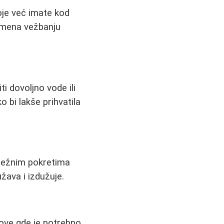
oje već imate kod
remena vežbanju
ti dovoljno vode ili
 bi lakše prihvatila
a nežnim pokretima
žava i izdužuje.
love gde je potrebno