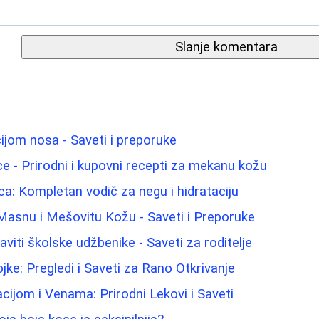
Slanje komentara
ijom nosa - Saveti i preporuke
 lice - Prirodni i kupovni recepti za mekanu kožu
ca: Kompletan vodič za negu i hidrataciju
Masnu i Mešovitu Kožu - Saveti i Preporuke
iti školske udžbenike - Saveti za roditelje
jke: Pregledi i Saveti za Rano Otkrivanje
acijom i Venama: Prirodni Lekovi i Saveti