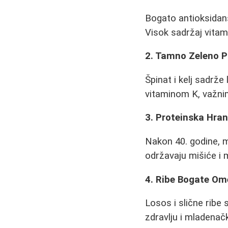
Bogato antioksidans
Visok sadržaj vitam
2. Tamno Zeleno P
Špinat i kelj sadrže
vitaminom K, važnim
3. Proteinska Hra
Nakon 40. godine, mi
održavaju mišiće i
4. Ribe Bogate Om
Losos i slične ribe
zdravlju i mladenač