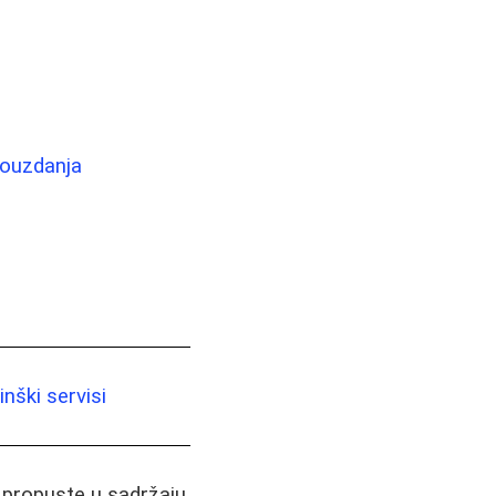
pouzdanja
nški servisi
i propuste u sadržaju