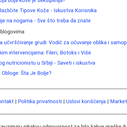
oja boja kose je seksipilnija?
Različite Tipove Kože - Iskustva Korisnika
ije na nogama - Sve što treba da znate
 blogovima
 učvršćivanje grudi: Vodič za očuvanje oblika i samo
im intervencijama: Fileri, Botoks i Više
 nutricionistu u Srbiji - Saveti i iskustva
e Obloge: Šta Je Bolje?
ontakt
|
Politika privatnosti
|
Uslovi korišćenja
|
Marketi
preuzimaju nikakvu odgovornost za bilo kakve greške il