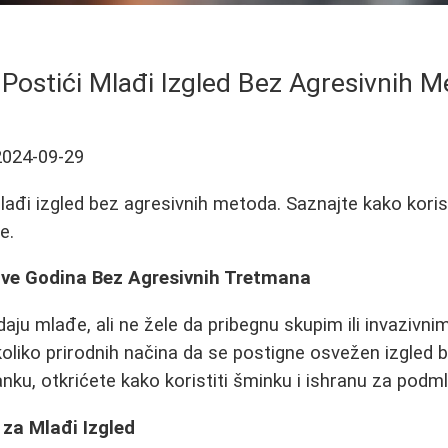
Postići Mlađi Izgled Bez Agresivnih 
2024-09-29
lađi izgled bez agresivnih metoda. Saznajte kako korist
e.
gove Godina Bez Agresivnih Tretmana
daju mlađe, ali ne žele da pribegnu skupim ili invazivn
oliko prirodnih načina da se postigne osvežen izgled b
anku, otkrićete kako koristiti šminku i ishranu za podml
za Mlađi Izgled