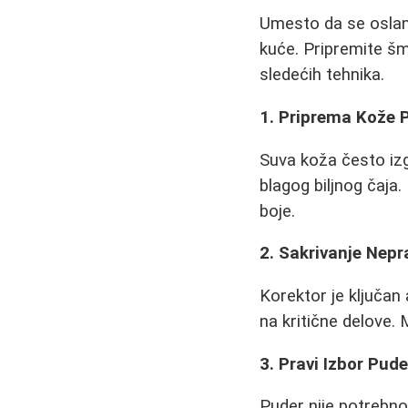
Umesto da se oslanj
kuće. Pripremite šm
sledećih tehnika.
1. Priprema Kože 
Suva koža često izg
blagog biljnog čaja.
boje.
2. Sakrivanje Nepr
Korektor je ključan 
na kritične delove. 
3. Pravi Izbor Pud
Puder nije potrebno 