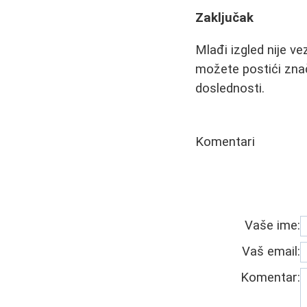
Zaključak
Mlađi izgled nije v
možete postići znača
doslednosti.
Komentari
Vaše ime:
Vaš email:
Komentar: