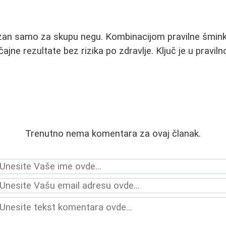
ezan samo za skupu negu. Kombinacijom pravilne šminke
jne rezultate bez rizika po zdravlje. Ključ je u pravilno
Trenutno nema komentara za ovaj članak.