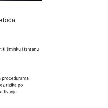
Metoda
iti šminku i ishranu
im procedurama.
ez rizika po
ađivanje.