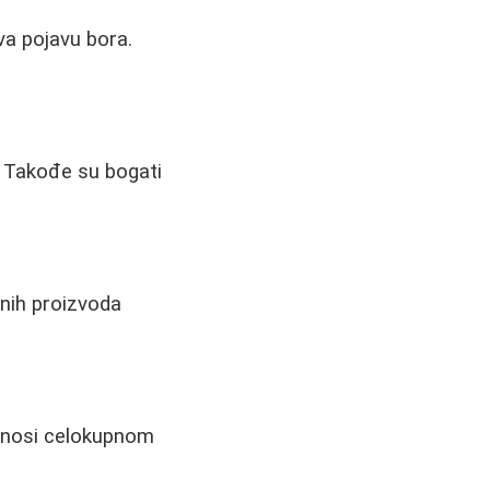
va pojavu bora.
a. Takođe su bogati
čnih proizvoda
rinosi celokupnom