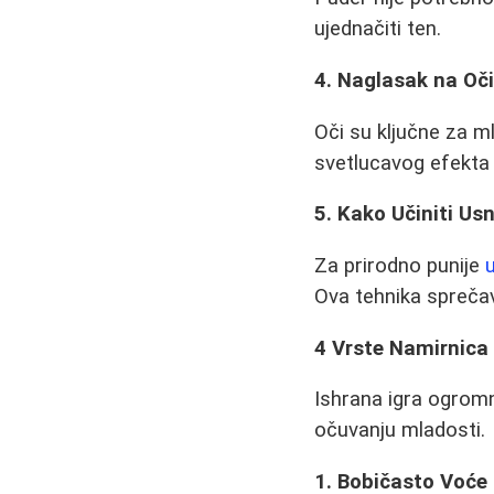
ujednačiti ten.
4. Naglasak na Oč
Oči su ključne za ml
svetlucavog efekta
5. Kako Učiniti Us
Za prirodno punije
Ova tehnika sprečava
4 Vrste Namirnica 
Ishrana igra ogromn
očuvanju mladosti.
1. Bobičasto Voće