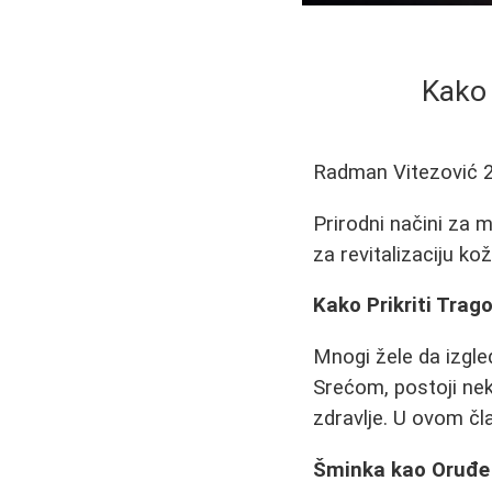
Kako 
Radman Vitezović
Prirodni načini za m
za revitalizaciju kož
Kako Prikriti Tra
Mnogi žele da izgle
Srećom, postoji nek
zdravlje. U ovom čl
Šminka kao Oruđe 