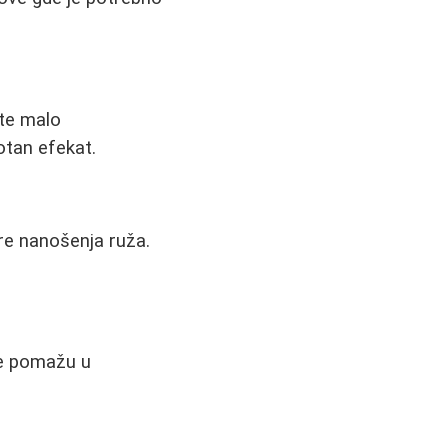
jte malo
otan efekat.
pre nanošenja ruža.
je pomažu u