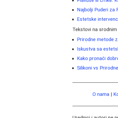
Plavuše ili crnke: K
Najbolji Puderi za 
Estetske intervenc
Tekstovi na srodnim
Prirodne metode za
Iskustva sa estetsk
Kako pronaći dobrog
Silikoni vs Prirodn
O nama
|
K
Urednici i autori ne 