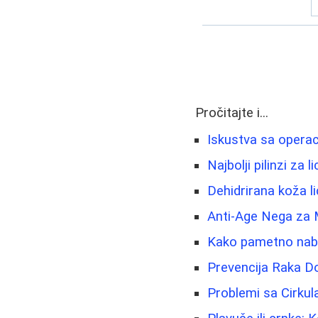
Pročitajte i...
Iskustva sa operac
Najbolji pilinzi za
Dehidrirana koža li
Anti-Age Nega za 
Kako pametno nabav
Prevencija Raka Do
Problemi sa Cirkul