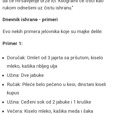
da će mršavljenje brže ići. Kilogrami će otići kao
rukom odnešeni uz čistu ishranu."
Dnevnik ishrane - primeri
Evo nekih primera jelovnika koje su majke delile:
Primer 1:
Doručak: Omlet od 3 jajeta sa pršutom, kiselo
mleko, kašika ribljeg ulja
Užina: Dve jabuke
Ručak: Pileće belo pečeno u kesi, dinstani kiseli
kupus
Užina: Ceđeni sok od 2 jabuke i 1 kruške
Večera: Kiselo mleko, kašika meda i šaka