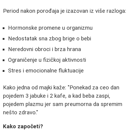
Period nakon porođaja je izazovan iz više razloga:
Hormonske promene u organizmu
Nedostatak sna zbog brige o bebi
Neredovni obroci i brza hrana
Ograničenje u fizičkoj aktivnosti
Stres i emocionalne fluktuacije
Kako jedna od majki kaže: "Ponekad za ceo dan
pojedem 3 jabuke i 2 kafe, a kad beba zaspi,
pojedem plazmu jer sam preumorna da spremim
nešto zdravo."
Kako započeti?