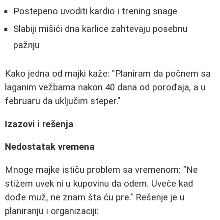
Postepeno uvoditi kardio i trening snage
Slabiji mišići dna karlice zahtevaju posebnu
pažnju
Kako jedna od majki kaže: "Planiram da počnem sa
laganim vežbama nakon 40 dana od porođaja, a u
februaru da uključim steper."
Izazovi i rešenja
Nedostatak vremena
Mnoge majke ističu problem sa vremenom: "Ne
stižem uvek ni u kupovinu da odem. Uveče kad
dođe muž, ne znam šta ću pre." Rešenje je u
planiranju i organizaciji: