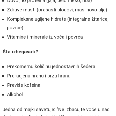
Dovoljno proteina (jaja, belo meso, riba)
Zdrave masti (orašasti plodovi, maslinovo ulje)
Kompleksne ugljene hidrate (integralne žitarice,
povrće)
Vitamine i minerale iz voća i povrća
Šta izbegavati?
Prekomernu količinu jednostavnih šećera
Preradjenu hranu i brzu hranu
Previše kofeina
Alkohol
Jedna od majki savetuje: "Ne izbacujte voće u nadi