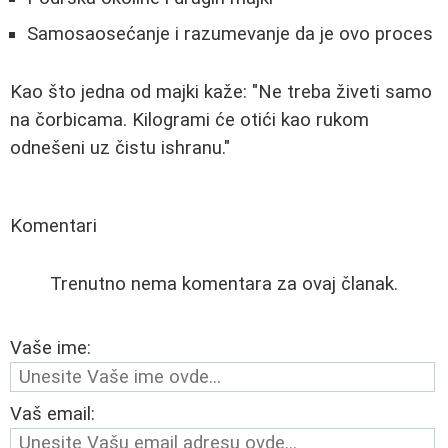
Samosaosećanje i razumevanje da je ovo proces
Kao što jedna od majki kaže: "Ne treba živeti samo
na čorbicama. Kilogrami će otići kao rukom
odnešeni uz čistu ishranu."
Komentari
Trenutno nema komentara za ovaj članak.
Vaše ime:
Vaš email: