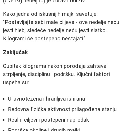
(0.5-1kg nedeljno) je zdrav i održiv.
Kako jedna od iskusnijih majki savetuje:
"Postavljajte sebi male ciljeve - ove nedelje neću
jesti hleb, sledeće nedelje neću jesti slatko.
Kilogrami će postepeno nestajati."
Zaključak
Gubitak kilograma nakon porođaja zahteva
strpljenje, disciplinu i podršku. Ključni faktori
uspeha su:
Uravnotežena i hranljiva ishrana
Redovna fizička aktivnost prilagođena stanju
Realni ciljevi i postepeni napredak
Podrška okoline i drugih majki