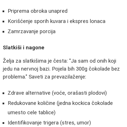
Priprema obroka unapred
Korišćenje sporih kuvara i ekspres lonaca
Zamrzavanje porcija
Slatkiši i nagone
Želja za slatkišima je česta: "Ja sam od onih koji
jedu na nervnoj bazi. Pojela bih 300g čokolade bez
problema." Saveti za prevazilaženje:
Zdrave alternative (voće, orašasti plodovi)
Redukovane količine (jedna kockica čokolade
umesto cele tablice)
Identifikovanje trigera (stres, umor)