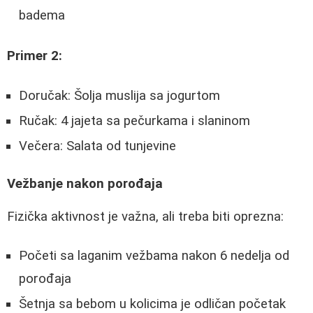
badema
Primer 2:
Doručak: Šolja muslija sa jogurtom
Ručak: 4 jajeta sa pečurkama i slaninom
Večera: Salata od tunjevine
Vežbanje nakon porođaja
Fizička aktivnost je važna, ali treba biti oprezna:
Početi sa laganim vežbama nakon 6 nedelja od
porođaja
Šetnja sa bebom u kolicima je odličan početak