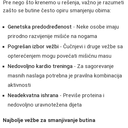
Pre nego što krenemo u rešenja, važno je razumeti
zašto se butine često opiru smanjenju obima:
Genetska predodređenost
- Neke osobe imaju
prirodno razvijenije mišiće na nogama
Pogrešan izbor vežbi
- Čučnjevi i druge vežbe sa
opterećenjem mogu povećati mišićnu masu
Nedovoljno kardio treninga
- Za sagorevanje
masnih naslaga potrebna je pravilna kombinacija
aktivnosti
Neadekvatna ishrana
- Previše proteina i
nedovoljno uravnotežena dijeta
Najbolje vežbe za smanjivanje butina