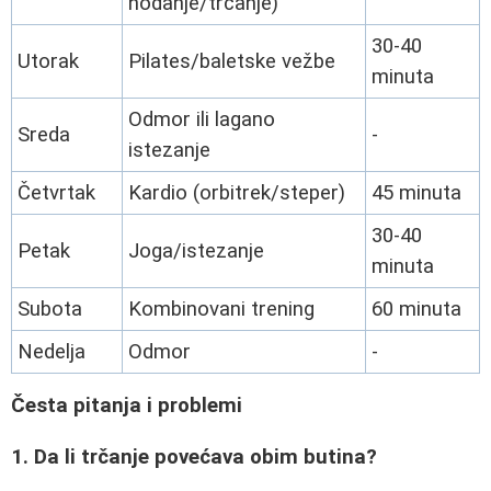
hodanje/trčanje)
30-40
Utorak
Pilates/baletske vežbe
minuta
Odmor ili lagano
Sreda
-
istezanje
Četvrtak
Kardio (orbitrek/steper)
45 minuta
30-40
Petak
Joga/istezanje
minuta
Subota
Kombinovani trening
60 minuta
Nedelja
Odmor
-
Česta pitanja i problemi
1. Da li trčanje povećava obim butina?