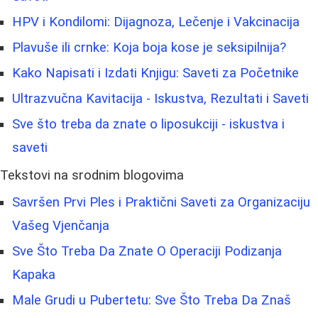
HPV i Kondilomi: Dijagnoza, Lečenje i Vakcinacija
Plavuše ili crnke: Koja boja kose je seksipilnija?
Kako Napisati i Izdati Knjigu: Saveti za Početnike
Ultrazvučna Kavitacija - Iskustva, Rezultati i Saveti
Sve što treba da znate o liposukciji - iskustva i
saveti
Tekstovi na srodnim blogovima
Savršen Prvi Ples i Praktični Saveti za Organizaciju
Vašeg Vjenčanja
Sve Što Treba Da Znate O Operaciji Podizanja
Kapaka
Male Grudi u Pubertetu: Sve Što Treba Da Znaš