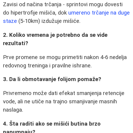
Zavisi od načina trčanja - sprintovi mogu dovesti
do hipertrofije mišića, dok
umereno trčanje na duge
staze
(5-10km) izdužuje mišiće.
2. Koliko vremena je potrebno da se vide
rezultati?
Prve promene se mogu primetiti nakon 4-6 nedelja
redovnog treninga i pravilne ishrane.
3. Da li obmotavanje folijom pomaže?
Privremeno može dati efekat smanjenja retencije
vode, ali ne utiče na trajno smanjivanje masnih
naslaga.
4. Šta raditi ako se mišići butina brzo
napumpaju?