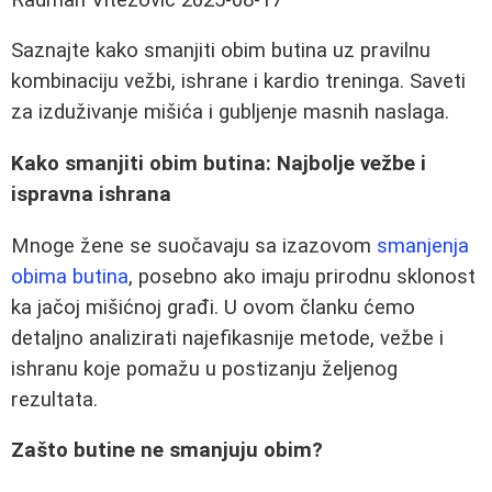
Saznajte kako smanjiti obim butina uz pravilnu
kombinaciju vežbi, ishrane i kardio treninga. Saveti
za izduživanje mišića i gubljenje masnih naslaga.
Kako smanjiti obim butina: Najbolje vežbe i
ispravna ishrana
Mnoge žene se suočavaju sa izazovom
smanjenja
obima butina
, posebno ako imaju prirodnu sklonost
ka jačoj mišićnoj građi. U ovom članku ćemo
detaljno analizirati najefikasnije metode, vežbe i
ishranu koje pomažu u postizanju željenog
rezultata.
Zašto butine ne smanjuju obim?