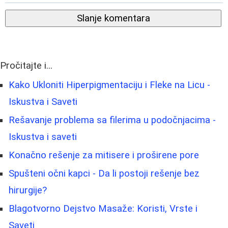
Slanje komentara
Pročitajte i...
Kako Ukloniti Hiperpigmentaciju i Fleke na Licu -
Iskustva i Saveti
Rešavanje problema sa filerima u podočnjacima -
Iskustva i saveti
Konačno rešenje za mitisere i proširene pore
Spušteni očni kapci - Da li postoji rešenje bez
hirurgije?
Blagotvorno Dejstvo Masaže: Koristi, Vrste i
Saveti