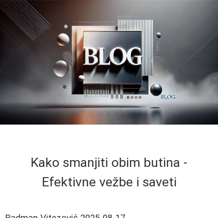
Kako smanjiti obim butina -
Efektivne vežbe i saveti
Radman Vitezović
2025-08-17