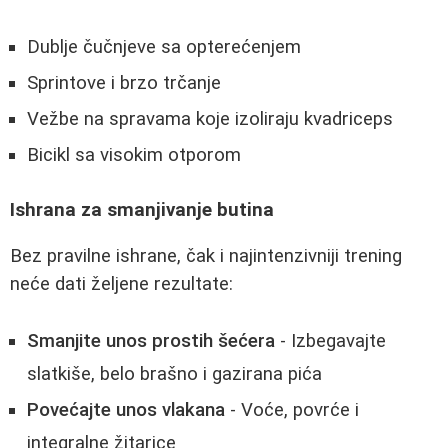
Dublje čučnjeve sa opterećenjem
Sprintove i brzo trčanje
Vežbe na spravama koje izoliraju kvadriceps
Bicikl sa visokim otporom
Ishrana za smanjivanje butina
Bez pravilne ishrane, čak i najintenzivniji trening
neće dati željene rezultate:
Smanjite unos prostih šećera
- Izbegavajte
slatkiše, belo brašno i gazirana pića
Povećajte unos vlakana
- Voće, povrće i
integralne žitarice