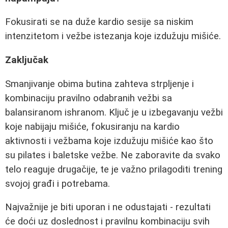
Fokusirati se na duže kardio sesije sa niskim
intenzitetom i vežbe istezanja koje izdužuju mišiće.
Zaključak
Smanjivanje obima butina zahteva strpljenje i
kombinaciju pravilno odabranih vežbi sa
balansiranom ishranom. Ključ je u izbegavanju vežbi
koje nabijaju mišiće, fokusiranju na kardio
aktivnosti i vežbama koje izdužuju mišiće kao što
su pilates i baletske vežbe. Ne zaboravite da svako
telo reaguje drugačije, te je važno prilagoditi trening
svojoj građi i potrebama.
Najvažnije je biti uporan i ne odustajati - rezultati
će doći uz doslednost i pravilnu kombinaciju svih