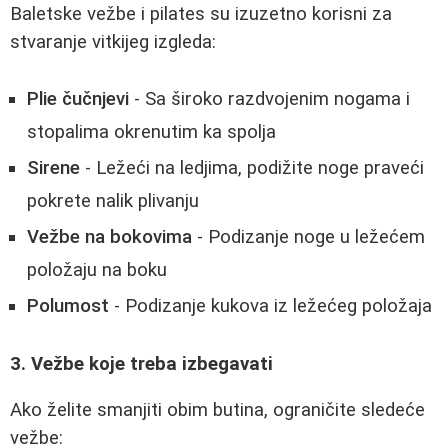
Baletske vežbe i pilates su izuzetno korisni za
stvaranje vitkijeg izgleda:
Plie čučnjevi
- Sa široko razdvojenim nogama i
stopalima okrenutim ka spolja
Sirene
- Ležeći na ledjima, podižite noge praveći
pokrete nalik plivanju
Vežbe na bokovima
- Podizanje noge u ležećem
položaju na boku
Polumost
- Podizanje kukova iz ležećeg položaja
3. Vežbe koje treba izbegavati
Ako želite smanjiti obim butina, ograničite sledeće
vežbe: