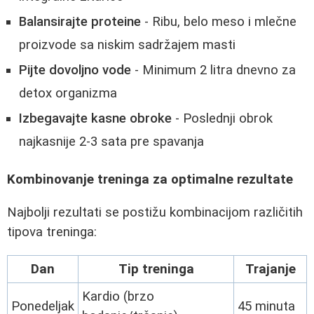
Balansirajte proteine
- Ribu, belo meso i mlečne
proizvode sa niskim sadržajem masti
Pijte dovoljno vode
- Minimum 2 litra dnevno za
detox organizma
Izbegavajte kasne obroke
- Poslednji obrok
najkasnije 2-3 sata pre spavanja
Kombinovanje treninga za optimalne rezultate
Najbolji rezultati se postižu kombinacijom različitih
tipova treninga:
Dan
Tip treninga
Trajanje
Kardio (brzo
Ponedeljak
45 minuta