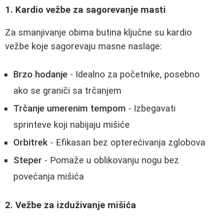
1. Kardio vežbe za sagorevanje masti
Za smanjivanje obima butina ključne su kardio
vežbe koje sagorevaju masne naslage:
Brzo hodanje
- Idealno za početnike, posebno
ako se graniči sa trčanjem
Trčanje umerenim tempom
- Izbegavati
sprinteve koji nabijaju mišiće
Orbitrek
- Efikasan bez opterećivanja zglobova
Steper
- Pomaže u oblikovanju nogu bez
povećanja mišića
2. Vežbe za izduživanje mišića