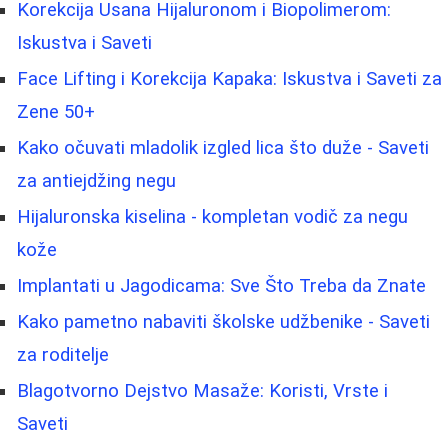
Korekcija Usana Hijaluronom i Biopolimerom:
Iskustva i Saveti
Face Lifting i Korekcija Kapaka: Iskustva i Saveti za
Zene 50+
Kako očuvati mladolik izgled lica što duže - Saveti
za antiejdžing negu
Hijaluronska kiselina - kompletan vodič za negu
kože
Implantati u Jagodicama: Sve Što Treba da Znate
Kako pametno nabaviti školske udžbenike - Saveti
za roditelje
Blagotvorno Dejstvo Masaže: Koristi, Vrste i
Saveti