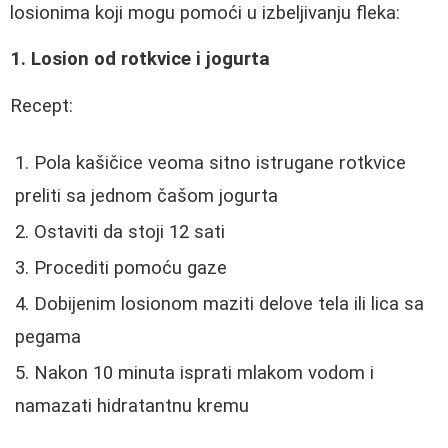
losionima koji mogu pomoći u izbeljivanju fleka:
1. Losion od rotkvice i jogurta
Recept:
Pola kašičice veoma sitno istrugane rotkvice
preliti sa jednom čašom jogurta
Ostaviti da stoji 12 sati
Procediti pomoću gaze
Dobijenim losionom maziti delove tela ili lica sa
pegama
Nakon 10 minuta isprati mlakom vodom i
namazati hidratantnu kremu