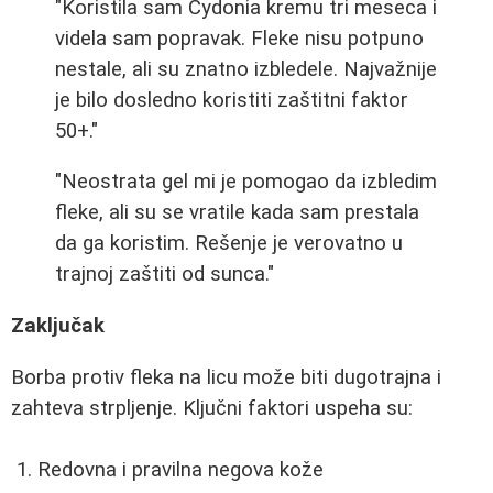
"Koristila sam Cydonia kremu tri meseca i
videla sam popravak. Fleke nisu potpuno
nestale, ali su znatno izbledele. Najvažnije
je bilo dosledno koristiti zaštitni faktor
50+."
"Neostrata gel mi je pomogao da izbledim
fleke, ali su se vratile kada sam prestala
da ga koristim. Rešenje je verovatno u
trajnoj zaštiti od sunca."
Zaključak
Borba protiv fleka na licu može biti dugotrajna i
zahteva strpljenje. Ključni faktori uspeha su:
Redovna i pravilna negova kože