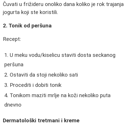
Čuvati u frižideru onoliko dana koliko je rok trajanja
jogurta koji ste koristili.
2. Tonik od peršuna
Recept:
U meku vodu/kiselicu staviti dosta seckanog
peršuna
Ostaviti da stoji nekoliko sati
Procediti i dobiti tonik
Tonikom maziti mrlje na koži nekoliko puta
dnevno
Dermatološki tretmani i kreme