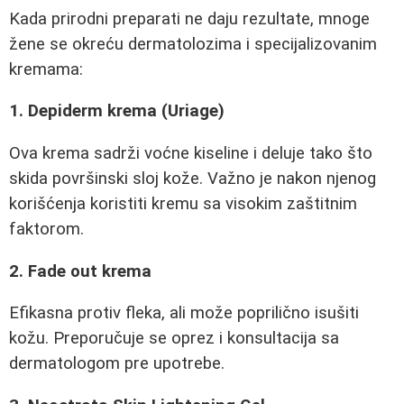
Kada prirodni preparati ne daju rezultate, mnoge
žene se okreću dermatolozima i specijalizovanim
kremama:
1. Depiderm krema (Uriage)
Ova krema sadrži voćne kiseline i deluje tako što
skida površinski sloj kože. Važno je nakon njenog
korišćenja koristiti kremu sa visokim zaštitnim
faktorom.
2. Fade out krema
Efikasna protiv fleka, ali može poprilično isušiti
kožu. Preporučuje se oprez i konsultacija sa
dermatologom pre upotrebe.