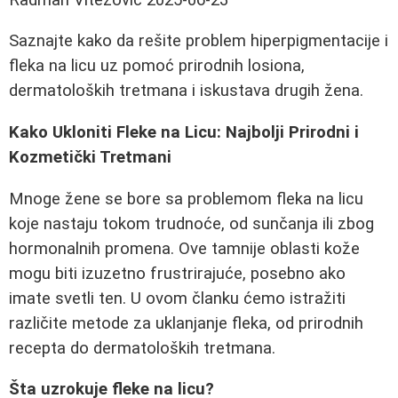
Saznajte kako da rešite problem hiperpigmentacije i
fleka na licu uz pomoć prirodnih losiona,
dermatoloških tretmana i iskustava drugih žena.
Kako Ukloniti Fleke na Licu: Najbolji Prirodni i
Kozmetički Tretmani
Mnoge žene se bore sa problemom fleka na licu
koje nastaju tokom trudnoće, od sunčanja ili zbog
hormonalnih promena. Ove tamnije oblasti kože
mogu biti izuzetno frustrirajuće, posebno ako
imate svetli ten. U ovom članku ćemo istražiti
različite metode za uklanjanje fleka, od prirodnih
recepta do dermatoloških tretmana.
Šta uzrokuje fleke na licu?