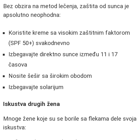
Bez obzira na metod lečenja, zaštita od sunca je
apsolutno neophodna:
Koristite kreme sa visokim zaštitnim faktorom
(SPF 50+) svakodnevno
Izbegavajte direktno sunce između 11 i 17
časova
Nosite šešir sa širokim obodom
Izbegavajte solarijum
Iskustva drugih žena
Mnoge žene koje su se borile sa flekama dele svoja
iskustva: