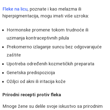
Fleke na licu
, poznate i kao melazma ili
hiperpigmentacija, mogu imati više uzroka:
Hormonske promene tokom trudnoće ili
uzimanja kontraceptivnih pilula
Prekomerno izlaganje suncu bez odgovarajuće
zaštite
Upotreba određenih kozmetičkih preparata
Genetska predispozicija
Ožiljci od akni ili iritacija kože
Prirodni recepti protiv fleka
Mnoge žene su delile svoje iskustvo sa prirodnim