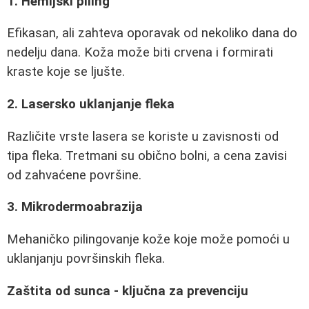
1. Hemijski piling
Efikasan, ali zahteva oporavak od nekoliko dana do
nedelju dana. Koža može biti crvena i formirati
kraste koje se ljušte.
2. Lasersko uklanjanje fleka
Različite vrste lasera se koriste u zavisnosti od
tipa fleka. Tretmani su obično bolni, a cena zavisi
od zahvaćene površine.
3. Mikrodermoabrazija
Mehaničko pilingovanje kože koje može pomoći u
uklanjanju površinskih fleka.
Zaštita od sunca - ključna za prevenciju