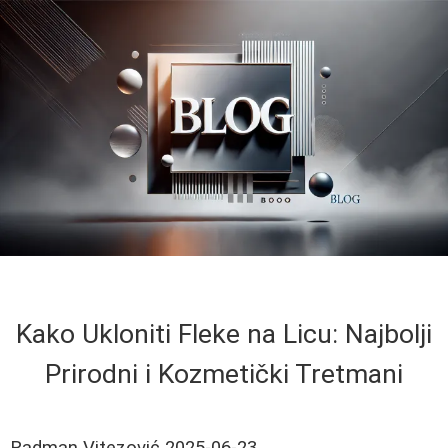
Kako Ukloniti Fleke na Licu: Najbolji
Prirodni i Kozmetički Tretmani
Radman Vitezović
2025-06-23