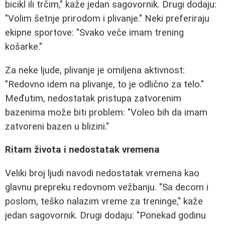
bicikl ili trčim," kaže jedan sagovornik. Drugi dodaju:
"Volim šetnje prirodom i plivanje." Neki preferiraju
ekipne sportove: "Svako veče imam trening
košarke."
Za neke ljude, plivanje je omiljena aktivnost:
"Redovno idem na plivanje, to je odlično za telo."
Međutim, nedostatak pristupa zatvorenim
bazenima može biti problem: "Voleo bih da imam
zatvoreni bazen u blizini."
Ritam života i nedostatak vremena
Veliki broj ljudi navodi nedostatak vremena kao
glavnu prepreku redovnom vežbanju. "Sa decom i
poslom, teško nalazim vreme za treninge," kaže
jedan sagovornik. Drugi dodaju: "Ponekad godinu