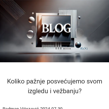
Koliko pažnje posvećujemo svom
izgledu i vežbanju?
Radman Vitezović
2024-07-30