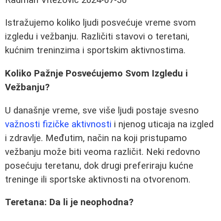
Istražujemo koliko ljudi posvećuje vreme svom
izgledu i vežbanju. Različiti stavovi o teretani,
kućnim treninzima i sportskim aktivnostima.
Koliko Pažnje Posvećujemo Svom Izgledu i
Vežbanju?
U današnje vreme, sve više ljudi postaje svesno
važnosti fizičke aktivnosti
i njenog uticaja na izgled
i zdravlje. Međutim, način na koji pristupamo
vežbanju može biti veoma različit. Neki redovno
posećuju teretanu, dok drugi preferiraju kućne
treninge ili sportske aktivnosti na otvorenom.
Teretana: Da li je neophodna?