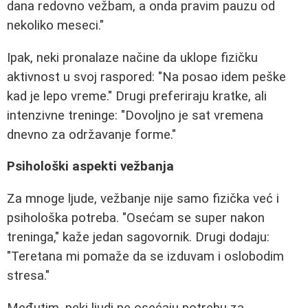
dana redovno vežbam, a onda pravim pauzu od
nekoliko meseci."
Ipak, neki pronalaze načine da uklope fizičku
aktivnost u svoj raspored: "Na posao idem peške
kad je lepo vreme." Drugi preferiraju kratke, ali
intenzivne treninge: "Dovoljno je sat vremena
dnevno za održavanje forme."
Psihološki aspekti vežbanja
Za mnoge ljude, vežbanje nije samo fizička već i
psihološka potreba. "Osećam se super nakon
treninga," kaže jedan sagovornik. Drugi dodaju:
"Teretana mi pomaže da se izduvam i oslobodim
stresa."
Međutim, neki ljudi ne osećaju potrebu za