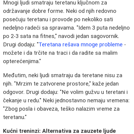
Mnogi ljudi smatraju teretanu ključnom za
održavanje dobre forme. Neki od njih redovno
posećuju teretanu i provode po nekoliko sati
nedeljno radeći sa spravama. "Idem 3 puta nedeljno
po 2-3 sata na fitnes," navodi jedan sagovornik.
Drugi dodaju: "
Teretana rešava mnoge probleme
-
možete i da trčite na traci i da radite sa malim
opterećenjima."
Međutim, neki ljudi smatraju da teretane nisu za
njih. "Mrzim te zatvorene prostore," kaže jedan
odgovor. Drugi dodaju: "Ne volim gužvu u teretani i
čekanje u redu." Neki jednostavno nemaju vremena:
"Zbog posla i obaveza, teško nalazim vreme za
teretanu."
Kućni treninzi: Alternativa za zauzete ljude