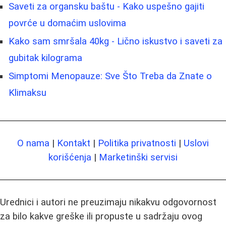
Saveti za organsku baštu - Kako uspešno gajiti
povrće u domaćim uslovima
Kako sam smršala 40kg - Lično iskustvo i saveti za
gubitak kilograma
Simptomi Menopauze: Sve Što Treba da Znate o
Klimaksu
O nama
|
Kontakt
|
Politika privatnosti
|
Uslovi
korišćenja
|
Marketinški servisi
Urednici i autori ne preuzimaju nikakvu odgovornost
za bilo kakve greške ili propuste u sadržaju ovog