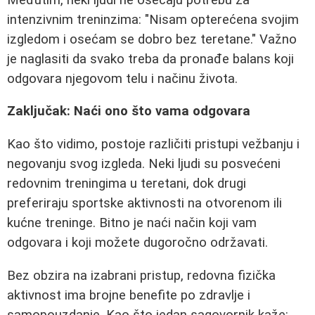
intenzivnim treninzima: "Nisam opterećena svojim
izgledom i osećam se dobro bez teretane." Važno
je naglasiti da svako treba da pronađe balans koji
odgovara njegovom telu i načinu života.
Zaključak: Naći ono što vama odgovara
Kao što vidimo, postoje različiti pristupi vežbanju i
negovanju svog izgleda. Neki ljudi su posvećeni
redovnim treningima u teretani, dok drugi
preferiraju sportske aktivnosti na otvorenom ili
kućne treninge. Bitno je naći način koji vam
odgovara i koji možete dugoročno održavati.
Bez obzira na izabrani pristup, redovna fizička
aktivnost ima brojne benefite po zdravlje i
samopouzdanje. Kao što jedan sagovornik kaže: