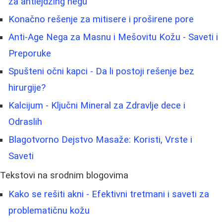
za antiejdžing negu
Konačno rešenje za mitisere i proširene pore
Anti-Age Nega za Masnu i Mešovitu Kožu - Saveti i
Preporuke
Spušteni očni kapci - Da li postoji rešenje bez
hirurgije?
Kalcijum - Ključni Mineral za Zdravlje dece i
Odraslih
Blagotvorno Dejstvo Masaže: Koristi, Vrste i
Saveti
Tekstovi na srodnim blogovima
Kako se rešiti akni - Efektivni tretmani i saveti za
problematičnu kožu