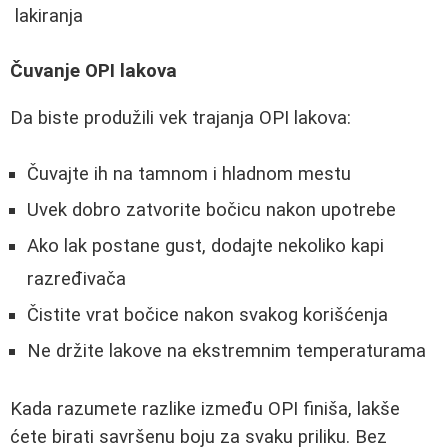
lakiranja
Čuvanje OPI lakova
Da biste produžili vek trajanja OPI lakova:
Čuvajte ih na tamnom i hladnom mestu
Uvek dobro zatvorite bočicu nakon upotrebe
Ako lak postane gust, dodajte nekoliko kapi
razređivača
Čistite vrat bočice nakon svakog korišćenja
Ne držite lakove na ekstremnim temperaturama
Kada razumete razlike između OPI finiša, lakše
ćete birati savršenu boju za svaku priliku. Bez