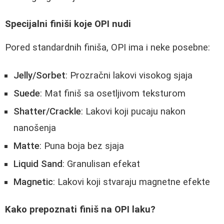
Specijalni finiši koje OPI nudi
Pored standardnih finiša, OPI ima i neke posebne:
Jelly/Sorbet
: Prozračni lakovi visokog sjaja
Suede
: Mat finiš sa osetljivom teksturom
Shatter/Crackle
: Lakovi koji pucaju nakon
nanošenja
Matte
: Puna boja bez sjaja
Liquid Sand
: Granulisan efekat
Magnetic
: Lakovi koji stvaraju magnetne efekte
Kako prepoznati finiš na OPI laku?