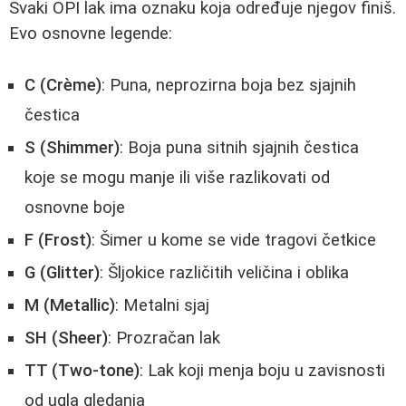
Svaki OPI lak ima oznaku koja određuje njegov finiš.
Evo osnovne legende:
C (Crème)
: Puna, neprozirna boja bez sjajnih
čestica
S (Shimmer)
: Boja puna sitnih sjajnih čestica
koje se mogu manje ili više razlikovati od
osnovne boje
F (Frost)
: Šimer u kome se vide tragovi četkice
G (Glitter)
: Šljokice različitih veličina i oblika
M (Metallic)
: Metalni sjaj
SH (Sheer)
: Prozračan lak
TT (Two-tone)
: Lak koji menja boju u zavisnosti
od ugla gledanja