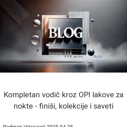
Kompletan vodič kroz OPI lakove za
nokte - finiši, kolekcije i saveti
Radman Vitezović
2025-04-25