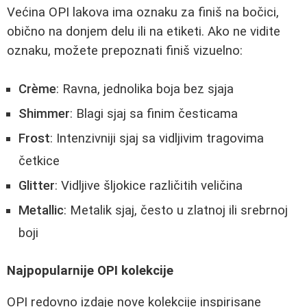
Većina OPI lakova ima oznaku za finiš na bočici,
obično na donjem delu ili na etiketi. Ako ne vidite
oznaku, možete prepoznati finiš vizuelno:
Crème
: Ravna, jednolika boja bez sjaja
Shimmer
: Blagi sjaj sa finim česticama
Frost
: Intenzivniji sjaj sa vidljivim tragovima
četkice
Glitter
: Vidljive šljokice različitih veličina
Metallic
: Metalik sjaj, često u zlatnoj ili srebrnoj
boji
Najpopularnije OPI kolekcije
OPI redovno izdaje nove kolekcije inspirisane