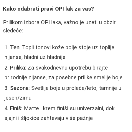
Kako odabrati pravi OPI lak za vas?
Prilikom izbora OPI laka, važno je uzeti u obzir
sledeće:
Ten
: Topli tonovi kože bolje stoje uz toplije
nijanse, hladni uz hladnije
Prilika
: Za svakodnevnu upotrebu birajte
prirodnije nijanse, za posebne prilike smelije boje
Sezona
: Svetlije boje u proleće/leto, tamnije u
jesen/zimu
Finiš
: Matte i krem finiši su univerzalni, dok
sjajni i šljokice zahtevaju više pažnje