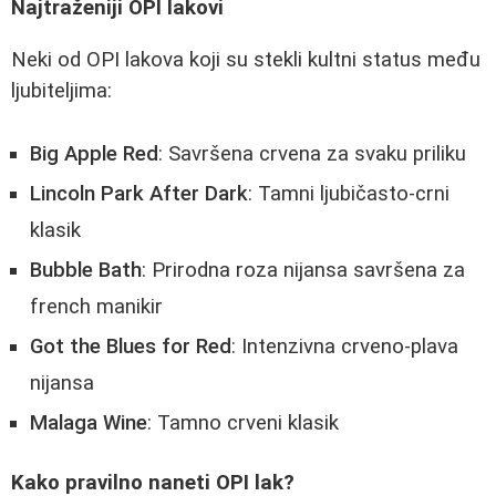
Najtraženiji OPI lakovi
Neki od OPI lakova koji su stekli kultni status među
ljubiteljima:
Big Apple Red
: Savršena crvena za svaku priliku
Lincoln Park After Dark
: Tamni ljubičasto-crni
klasik
Bubble Bath
: Prirodna roza nijansa savršena za
french manikir
Got the Blues for Red
: Intenzivna crveno-plava
nijansa
Malaga Wine
: Tamno crveni klasik
Kako pravilno naneti OPI lak?