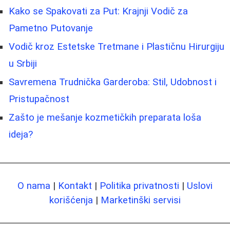
Kako se Spakovati za Put: Krajnji Vodič za
Pametno Putovanje
Vodič kroz Estetske Tretmane i Plastičnu Hirurgiju
u Srbiji
Savremena Trudnička Garderoba: Stil, Udobnost i
Pristupačnost
Zašto je mešanje kozmetičkih preparata loša
ideja?
O nama
|
Kontakt
|
Politika privatnosti
|
Uslovi
korišćenja
|
Marketinški servisi