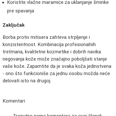
Koristite vlažne maramice za uklanjanje šminke
pre spavanja
Zaključak
Borba protiv mitisera zahteva strpljenje i
konzistentnost. Kombinacija profesionalnih
tretmana, kvalitetne kozmetike i dobrih navika
negovanja kože može značajno poboljšati stanje
vaše kože. Zapamtite da je svaka koža jedinstvena
- ono što funkcioniše za jednu osobu možda neće
delovati isto na drugoj.
Komentari
Trenutno nema komentara za ovaj članak.