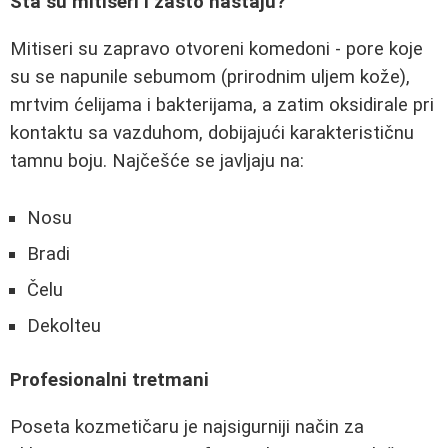
Šta su mitiseri i zašto nastaju?
Mitiseri su zapravo otvoreni komedoni - pore koje
su se napunile sebumom (prirodnim uljem kože),
mrtvim ćelijama i bakterijama, a zatim oksidirale pri
kontaktu sa vazduhom, dobijajući karakterističnu
tamnu boju. Najčešće se javljaju na:
Nosu
Bradi
Čelu
Dekolteu
Profesionalni tretmani
Poseta kozmetičaru je najsigurniji način za