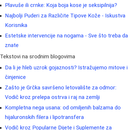
Plavuše ili crnke: Koja boja kose je seksipilnija?
Najbolji Puderi za Različite Tipove Kože - Iskustva
Korisnika
Estetske intervencije na nogama - Sve što treba da
znate
Tekstovi na srodnim blogovima
Da li je hleb uzrok gojaznosti? Istražujemo mitove i
činjenice
Zašto je Grčka savršeno letovalište za odmor:
Vodič kroz prelepa ostrva i raj na zemlji
Kompletna nega usana: od omiljenih balzama do
hijaluronskih filera i lipotransfera
Vodič kroz Popularne Dijete i Suplemente za