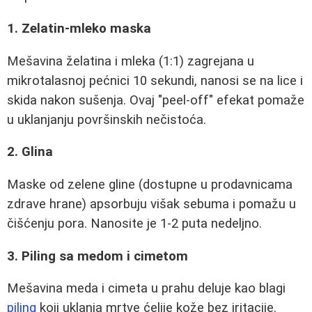
1. Zelatin-mleko maska
Mešavina želatina i mleka (1:1) zagrejana u
mikrotalasnoj pećnici 10 sekundi, nanosi se na lice i
skida nakon sušenja. Ovaj "peel-off" efekat pomaže
u uklanjanju površinskih nečistoća.
2. Glina
Maske od zelene gline (dostupne u prodavnicama
zdrave hrane) apsorbuju višak sebuma i pomažu u
čišćenju pora. Nanosite je 1-2 puta nedeljno.
3. Piling sa medom i cimetom
Mešavina meda i cimeta u prahu deluje kao blagi
piling
koji uklanja mrtve ćelije kože bez iritacije.