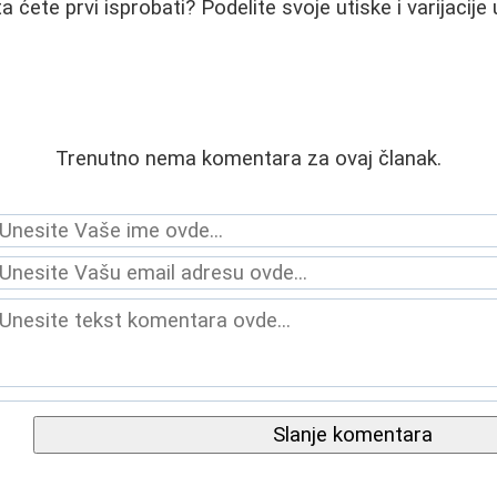
a ćete prvi isprobati? Podelite svoje utiske i varijacij
Trenutno nema komentara za ovaj članak.
Slanje komentara