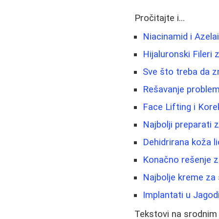
Pročitajte i...
Niacinamid i Azela
Hijaluronski Fileri
Sve što treba da zn
Rešavanje problema
Face Lifting i Kore
Najbolji preparati
Dehidrirana koža li
Konačno rešenje za
Najbolje kreme za s
Implantati u Jago
Tekstovi na srodnim