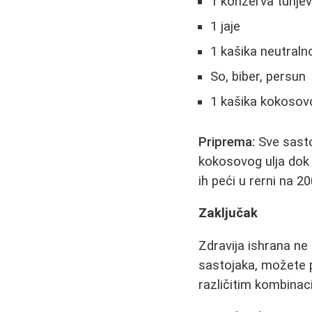
1 konzerva tunjev
1 jaje
1 kašika neutraln
So, biber, persun
1 kašika kokosovo
Priprema:
Sve sasto
kokosovog ulja dok 
ih peći u rerni na 
Zaključak
Zdravija ishrana ne
sastojaka, možete p
različitim kombinac