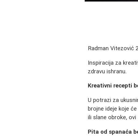
Radman Vitezović
Inspiracija za kreat
zdravu ishranu.
Kreativni recepti b
U potrazi za ukusni
brojne ideje koje će
ili slane obroke, ov
Pita od spanaća b