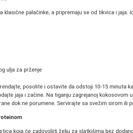
lasične palačinke, a pripremaju se od tikvica i jaja. I
i
g ulja za prženje
rendajte, posolite i ostavite da odstoji 10-15 minuta ka
odajte jaja i začine. Na tiganju zagrejanoj kokosovom u
rane dok ne porumene. Servirajte sa svežim sirom ili 
proteinom
stica koja će zadovoljiti želju za slatkišima bez dodan