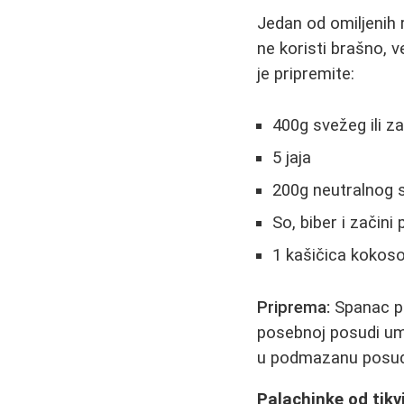
Jedan od omiljenih 
ne koristi brašno, v
je pripremite:
400g svežeg ili 
5 jaja
200g neutralnog sir
So, biber i začini 
1 kašičica kokos
Priprema:
Spanac pr
posebnoj posudi umu
u podmazanu posudu
Palachinke od tikv