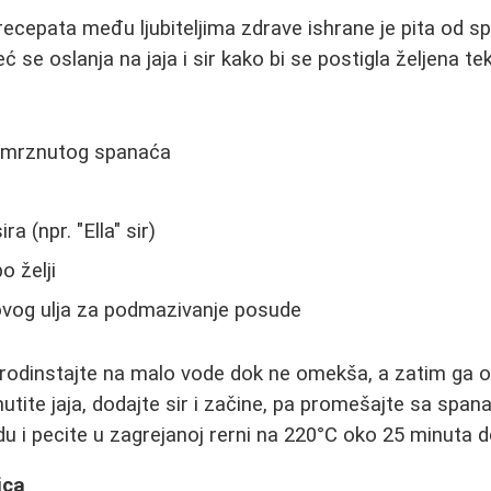
recepata među ljubiteljima zdrave ishrane je pita od s
eć se oslanja na jaja i sir kako bi se postigla željena t
zamrznutog spanaća
a (npr. "Ella" sir)
po želji
ovog ulja za podmazivanje posude
odinstajte na malo vode dok ne omekša, a zatim ga oce
tite jaja, dodajte sir i začine, pa promešajte sa spa
 i pecite u zagrejanoj rerni na 220°C oko 25 minuta 
ica