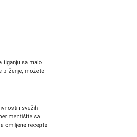
a tiganju sa malo
te prženje, možete
ivnosti i svežih
sperimentišite sa
je omiljene recepte.