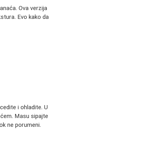
panaća. Ova verzija
ekstura. Evo kako da
dite i ohladite. U
naćem. Masu sipajte
dok ne porumeni.