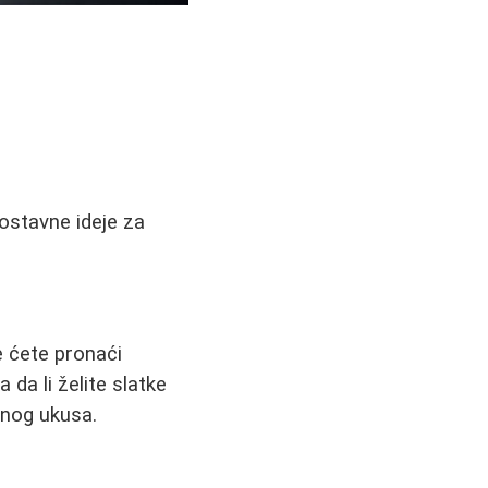
nostavne ideje za
e ćete pronaći
 da li želite slatke
snog ukusa.