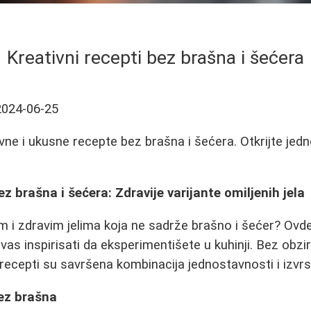
Kreativni recepti bez brašna i šećera
2024-06-25
ivne i ukusne recepte bez brašna i šećera. Otkrijte jed
ez brašna i šećera: Zdravije varijante omiljenih jela
m i zdravim jelima koja ne sadrže brašno i šećer? Ovd
 vas inspirisati da eksperimentišete u kuhinji. Bez obzira
i recepti su savršena kombinacija jednostavnosti i izvr
ez brašna