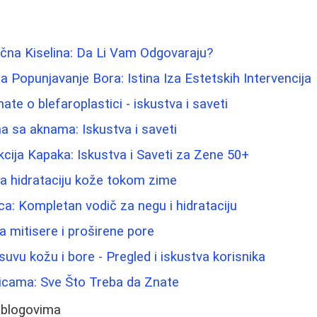
ična Kiselina: Da Li Vam Odgovaraju?
 za Popunjavanje Bora: Istina Iza Estetskih Intervencija
ate o blefaroplastici - iskustva i saveti
 sa aknama: Iskustva i saveti
kcija Kapaka: Iskustva i Saveti za Zene 50+
 za hidrataciju kože tokom zime
ca: Kompletan vodič za negu i hidrataciju
 mitisere i proširene pore
uvu kožu i bore - Pregled i iskustva korisnika
dicama: Sve Što Treba da Znate
 blogovima