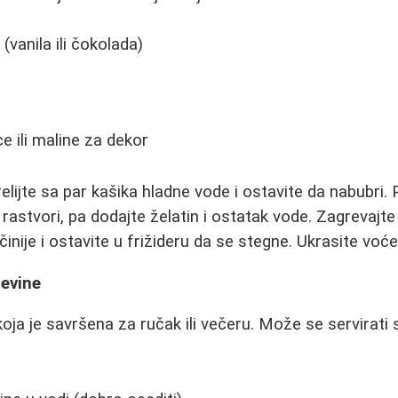
(vanila ili čokolada)
e ili maline za dekor
elijte sa par kašika hladne vode i ostavite da nabubri
rastvori, pa dodajte želatin i ostatak vode. Zagrevajt
u činije i ostavite u frižideru da se stegne. Ukrasite voće
jevine
ja je savršena za ručak ili večeru. Može se servirati s