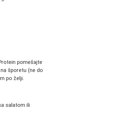
. Protein pomešajte
e na šporetu (ne do
m po želji.
a salatom ili