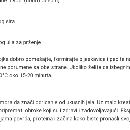
ine u vodi (dobro ocediti)
og sira
g ulja za prženje
jke dobro pomešajte, formirajte pljeskavice i pecite n
ne porumene sa obe strane. Ukoliko želite da izbegni
200°C oko 15-20 minuta.
 mora da znači odricanje od ukusnih jela. Uz malo kreat
ripremati obroke koji su i zdravi i zadovoljavajući. Ek
ijama povrća, proteina i začina kako biste pronašli svo