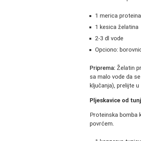
1 merica proteina 
1 kesica želatina
2-3 dl vode
Opciono: borovnic
Priprema:
Želatin pr
sa malo vode da se 
ključanja), prelijte 
Pljeskavice od tun
Proteinska bomba ko
povrćem.