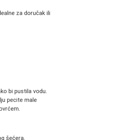
dealne za doručak ili
ko bi pustila vodu.
lju pecite male
povrćem.
og šećera.