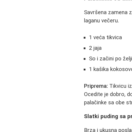
Savršena zamena za k
laganu večeru.
1 veća tikvica
2 jaja
So i začini po želj
1 kašika kokosovo
Priprema:
Tikvicu iz
Ocedite je dobro, d
palačinke sa obe st
Slatki puding sa 
Brza i ukusna posla