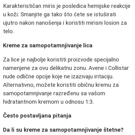
Karakterističan miris je posledica hemijske reakcije
u koži. Smanjite ga tako što ćete se istuširati
ujutro nakon nanošenja i koristiti mirisni losion za
telo.
Kreme za samopotamnjivanje lica
Za lice je najbolje koristiti proizvode specijalno
namenjene za ovu delikatnu zonu. Avene i Collistar
nude odlične opcije koje ne izazivaju iritaciju.
Alternativno, možete koristiti običnu kremu za
samopotamnjivanje razređenu sa vašom
hidratantnom kremom u odnosu 1:3.
Često postavljana pitanja
Da li su kreme za samopotamnjivanje štetne?