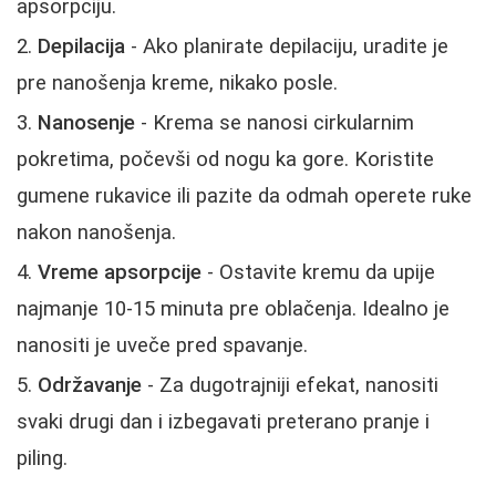
apsorpciju.
Depilacija
- Ako planirate depilaciju, uradite je
pre nanošenja kreme, nikako posle.
Nanosenje
- Krema se nanosi cirkularnim
pokretima, počevši od nogu ka gore. Koristite
gumene rukavice ili pazite da odmah operete ruke
nakon nanošenja.
Vreme apsorpcije
- Ostavite kremu da upije
najmanje 10-15 minuta pre oblačenja. Idealno je
nanositi je uveče pred spavanje.
Održavanje
- Za dugotrajniji efekat, nanositi
svaki drugi dan i izbegavati preterano pranje i
piling.