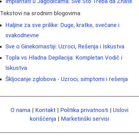
Implantati u Jagodicama: Sve Što Treba da Znate
Tekstovi na srodnim blogovima
Haljine za sve prilike: Duge, kratke, svečane i
svakodnevne
Sve o Ginekomastiji: Uzroci, Rešenja i Iskustva
Topla vs Hladna Depilacija: Kompletan Vodič i
Iskustva
Škljocanje zglobova - Uzroci, simptomi i rešenja
O nama
|
Kontakt
|
Politika privatnosti
|
Uslovi
korišćenja
|
Marketinški servisi