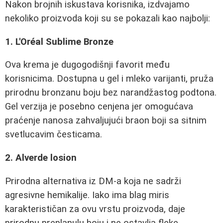
Nakon brojnih iskustava korisnika, izdvajamo
nekoliko proizvoda koji su se pokazali kao najbolji:
1. L'Oréal Sublime Bronze
Ova krema je dugogodišnji favorit među
korisnicima. Dostupna u gel i mleko varijanti, pruža
prirodnu bronzanu boju bez narandžastog podtona.
Gel verzija je posebno cenjena jer omogućava
praćenje nanosa zahvaljujući braon boji sa sitnim
svetlucavim česticama.
2. Alverde losion
Prirodna alternativa iz DM-a koja ne sadrži
agresivne hemikalije. Iako ima blag miris
karakterističan za ovu vrstu proizvoda, daje
prirodnu preplanulu boju i ne ostavlja fleke.