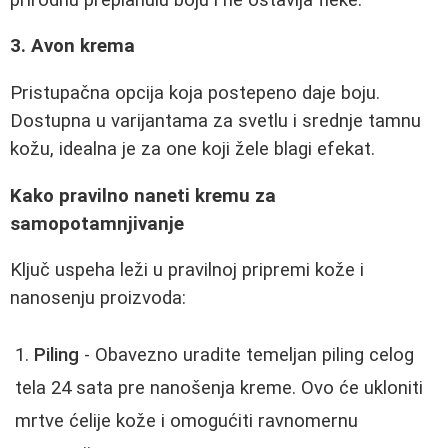
3. Avon krema
Pristupačna opcija koja postepeno daje boju.
Dostupna u varijantama za svetlu i srednje tamnu
kožu, idealna je za one koji žele blagi efekat.
Kako pravilno naneti kremu za
samopotamnjivanje
Ključ uspeha leži u pravilnoj pripremi kože i
nanosenju proizvoda:
Piling
- Obavezno uradite temeljan piling celog
tela 24 sata pre nanošenja kreme. Ovo će ukloniti
mrtve ćelije kože i omogućiti ravnomernu