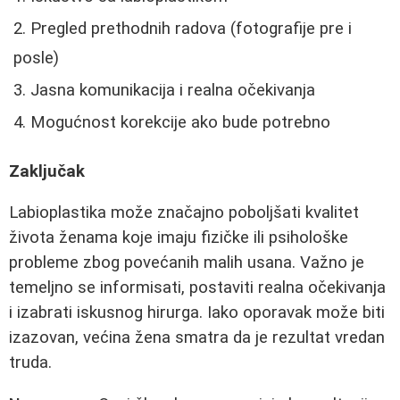
Pregled prethodnih radova (fotografije pre i
posle)
Jasna komunikacija i realna očekivanja
Mogućnost korekcije ako bude potrebno
Zaključak
Labioplastika može značajno poboljšati kvalitet
života ženama koje imaju fizičke ili psihološke
probleme zbog povećanih malih usana. Važno je
temeljno se informisati, postaviti realna očekivanja
i izabrati iskusnog hirurga. Iako oporavak može biti
izazovan, većina žena smatra da je rezultat vredan
truda.