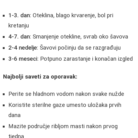
1-3. dan
: Oteklina, blago krvarenje, bol pri
kretanju
4-7. dan
: Smanjenje otekline, svrab oko šavova
2-4 nedelje
: Šavovi počinju da se razgrađuju
3-6 meseci
: Potpuno zarastanje i konačan izgled
Najbolji saveti za oporavak:
Perite se hladnom vodom nakon svake nužde
Koristite sterilne gaze umesto uložaka prvih
dana
Mazite područje ribljom masti nakon prvog
tjedna