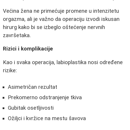
Većina žena ne primećuje promene u intenzitetu
orgazma, ali je važno da operaciju izvodi iskusan
hirurg kako bi se izbeglo oštećenje nervnih
završetaka.
Rizici i komplikacije
Kao i svaka operacija, labioplastika nosi određene
rizike:
Asimetričan rezultat
Prekomerno odstranjenje tkiva
Gubitak osetljivosti
Ožiljci i kvržice na mestu šavova