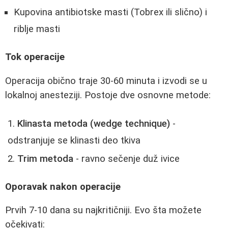
Kupovina antibiotske masti (Tobrex ili slično) i
riblje masti
Tok operacije
Operacija obično traje 30-60 minuta i izvodi se u
lokalnoj anesteziji. Postoje dve osnovne metode:
Klinasta metoda (wedge technique)
-
odstranjuje se klinasti deo tkiva
Trim metoda
- ravno sečenje duž ivice
Oporavak nakon operacije
Prvih 7-10 dana su najkritičniji. Evo šta možete
očekivati: