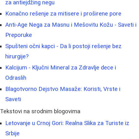
za antiejdžing negu
Konačno rešenje za mitisere i proširene pore
Anti-Age Nega za Masnu i Mešovitu Kožu - Saveti i
Preporuke
Spušteni očni kapci - Da li postoji rešenje bez
hirurgije?
Kalcijum - Ključni Mineral za Zdravlje dece i
Odraslih
Blagotvorno Dejstvo Masaže: Koristi, Vrste i
Saveti
Tekstovi na srodnim blogovima
Letovanje u Crnoj Gori: Realna Slika za Turiste iz
Srbije