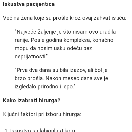
Iskustva pacijentica
Većina žena koje su prošle kroz ovaj zahvat ističu:
"Najveće žaljenje je što nisam ovo uradila
ranije. Posle godina kompleksa, konačno
mogu da nosim usku odeću bez
neprijatnosti."
"Prva dva dana su bila izazov, ali bol je
brzo prošla. Nakon mesec dana sve je
izgledalo prirodno i lepo."
Kako izabrati hirurga?
Ključni faktori pri izboru hirurga:
Iskustvo sa labioplastikom