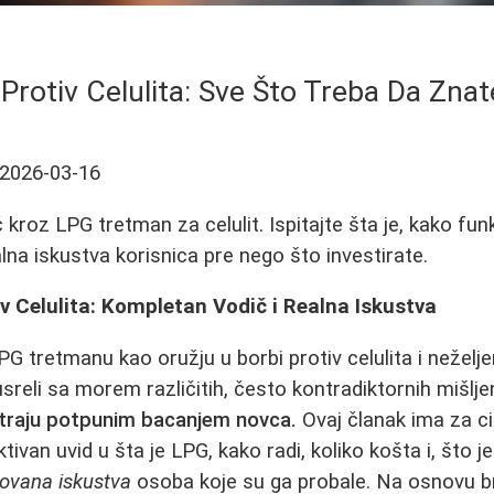
rotiv Celulita: Sve Što Treba Da Zna
2026-03-16
roz LPG tretman za celulit. Ispitajte šta je, kako funk
lna iskustva korisnica pre nego što investirate.
 Celulita: Kompletan Vodič i Realna Iskustva
PG tretmanu kao oružju u borbi protiv celulita i neželj
sreli sa morem različitih, često kontradiktornih mišlje
traju potpunim bacanjem novca.
Ovaj članak ima za ci
ivan uvid u šta je LPG, kako radi, koliko košta i, što je
zovana iskustva
osoba koje su ga probale. Na osnovu bro