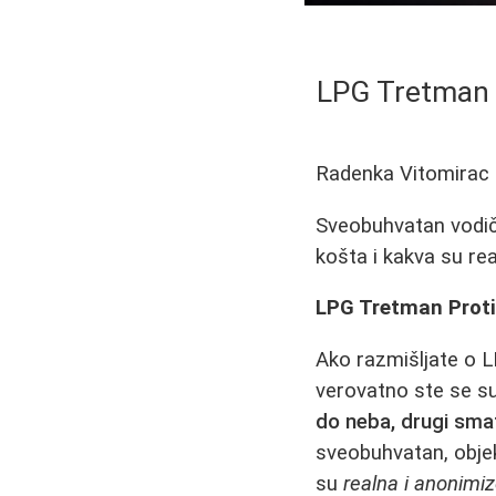
LPG Tretman P
Radenka Vitomirac
Sveobuhvatan vodič k
košta i kakva su rea
LPG Tretman Protiv
Ako razmišljate o L
verovatno ste se su
do neba, drugi sma
sveobuhvatan, objekt
su
realna i anonimi