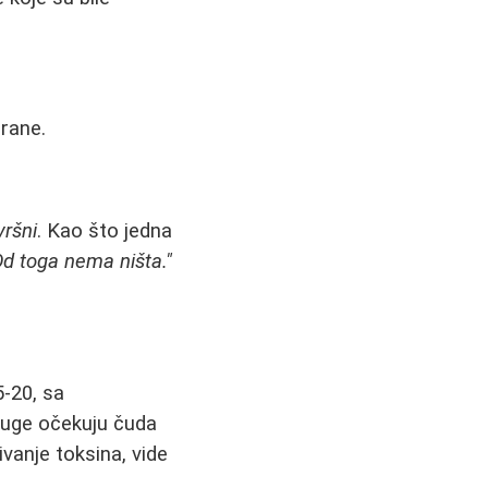
hrane.
vršni
. Kao što jedna
 Od toga nema ništa."
5-20, sa
ruge očekuju čuda
vanje toksina, vide