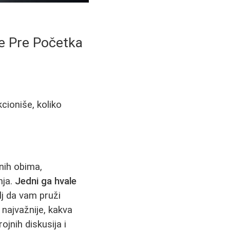
te Pre Početka
cioniše, koliko
enih obima,
nja.
Jedni ga hvale
lj da vam pruži
 najvažnije, kakva
jnih diskusija i