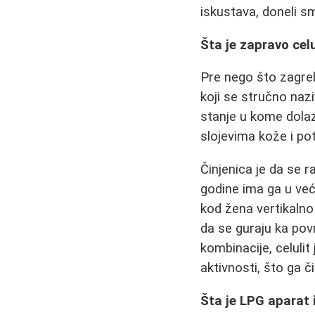
iskustava, doneli s
Šta je zapravo celu
Pre nego što zagreb
koji se stručno naz
stanje u kome dola
slojevima kože i po
Činjenica je da se r
godine ima ga u veće
kod žena vertikaln
da se guraju ka pov
kombinacije, celulit
aktivnosti, što ga č
Šta je LPG aparat 