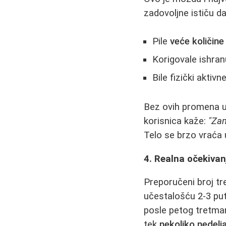
zadovoljne ističu d
Pile
veće količine
Korigovale ishran
Bile fizički aktivne
Bez ovih promena u
korisnica kaže:
"Zam
Telo se brzo vraća 
4. Realna očekivan
Preporučeni broj tre
učestalošću 2-3 pu
posle petog tretman
tek
nekoliko nedelj