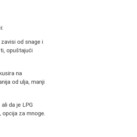
i:
 zavisi od snage i
ti, opuštajući
kusira na
nija od ulja, manji
 ali da je LPG
a, opcija za mnoge.