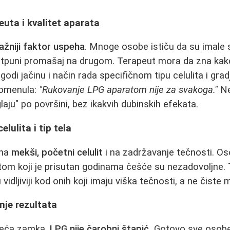
euta i kvalitet aparata
ažniji faktor uspeha
. Mnoge osobe ističu da su imale 
tpuni promašaj na drugom. Terapeut mora da zna kako
godi jačinu i način rada specifičnom tipu celulita i gradj
pomenula:
"Rukovanje LPG aparatom nije za svakoga."
Ne
ju" po površini, bez ikakvih dubinskih efekata.
elulita i tip tela
 na
mekši, početni celulit
i na zadržavanje tečnosti. Os
itom koji je prisutan godinama češće su nezadovoljne. 
idljiviji kod onih koji imaju viška tečnosti, a ne čiste
nje rezultata
veća zamka.
LPG nije čarobni štapić.
Gotovo sve osobe 