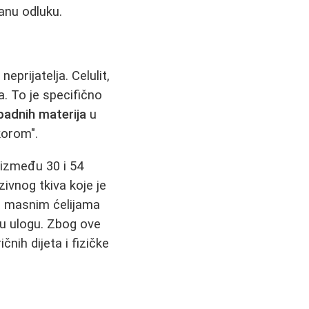
anu odluku.
prijatelja. Celulit,
. To je specifično
padnih materija
u
korom".
između 30 i 54
zivnog tkiva koje je
a masnim ćelijama
nu ulogu. Zbog ove
čnih dijeta i fizičke