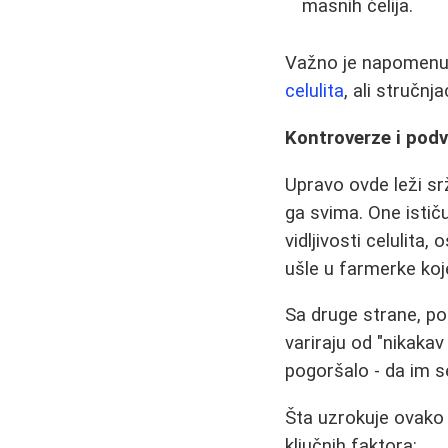
masnih ćelija.
Važno je napomenuti
celulita
, ali stručnj
Kontroverze i podv
Upravo ovde leži sr
ga svima. One istič
vidljivosti celulita
ušle u farmerke ko
Sa druge strane, pos
variraju od "nikaka
pogoršalo - da im se 
Šta uzrokuje ovako 
ključnih faktora: