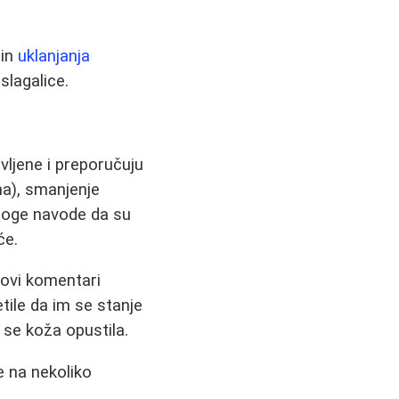
čin
uklanjanja
slagalice.
vljene i preporučuju
ma), smanjenje
noge navode da su
će.
hovi komentari
tile da im se stanje
m se koža opustila.
e na nekoliko