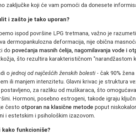
mo zaključke koji će vam pomoći da donesete informis
lit i zašto je tako uporan?
emo ispod površine LPG tretmana, važno je razumeti ne
iva dermopankulozna deformacija, nije obična masnoća
zi do
povećanja masnih ćelija, nagomilavanja vode i ot
tkožja, što rezultira karakterističnom "narandžastom 
adi o
jednoj od najčešćih ženskih bolesti
- čak 90% žena 
m ili manjem intenzitetu. Glavni krivac je struktura ve
o postavljeno, za razliku od muškaraca, što omogućav
ršini. Hormoni, posebno estrogeni, takode igraju ključ
 je često
otporan na klasične metode
poput niskokalori
ini i estetskim i psihološkim izazovom.
i kako funkcioniše?