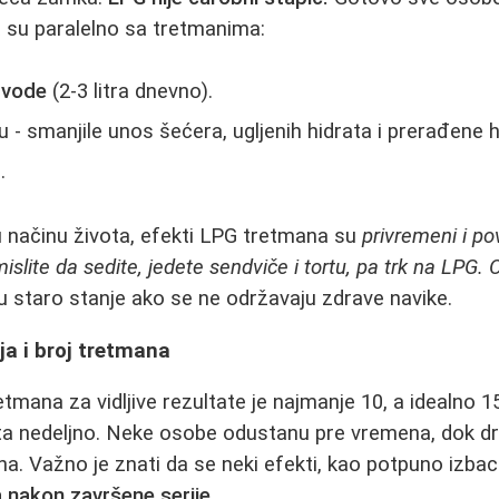
a su paralelno sa tretmanima:
 vode
(2-3 litra dnevno).
u - smanjile unos šećera, ugljenih hidrata i prerađene 
.
 načinu života, efekti LPG tretmana su
privremeni i po
islite da sedite, jedete sendviče i tortu, pa trk na LPG.
u staro stanje ako se ne održavaju zdrave navike.
ja i broj tretmana
tmana za vidljive rezultate je najmanje 10, a idealno 1
ta nedeljno. Neke osobe odustanu pre vremena, dok d
a. Važno je znati da se neki efekti, kao potpuno izbaci
a nakon završene serije
.