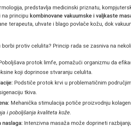
ologija, predstavlja medicinski priznatu, kompjuters
 na principu
kombinovane vakuumske i valjkaste mas
ane terapeuta, uhvate i blago povlače kožu, dok vakuum
orbi protiv celulita? Princip rada se zasniva na nekoli
oboljšava protok limfe, pomažući organizmu da efikas
oksine koji doprinose stvaranju celulita.
acije:
Podstiče protok krvi u problematičnim područji
igenaciju tkiva.
ena:
Mehanička stimulacija potiče proizvodnju kolagena
ja i poboljšanja kvaliteta kože
.
 naslaga:
Intenzivna masaža može doprineti razbijanju