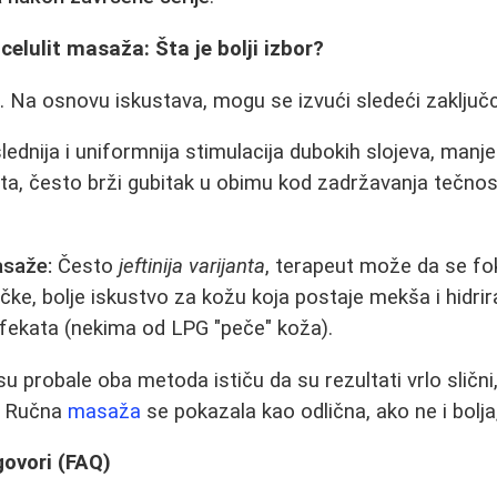
celulit masaža: Šta je bolji izbor?
. Na osnovu iskustava, mogu se izvući sledeći zaključc
ednija i uniformnija stimulacija dubokih slojeva, manje
euta, često brži gubitak u obimu kod zadržavanja tečnos
asaže:
Često
jeftinija varijanta
, terapeut može da se fo
ačke, bolje iskustvo za kožu koja postaje mekša i hidrira
 efekata (nekima od LPG "peče" koža).
 probale oba metoda ističu da su rezultati vrlo slični,
i. Ručna
masaža
se pokazala kao odlična, ako ne i bolj
govori (FAQ)