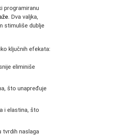
ki programiranu
aže
. Dva valjka,
 stimuliše dublje
ko ključnih efekata:
nije eliminiše
ma, što unapređuje
 i elastina, što
 tvrdih naslaga