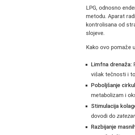
LPG, odnosno enderm
metodu. Aparat radi
kontrolisana od str
slojeve.
Kako ovo pomaže u b
Limfna drenaža:
P
višak tečnosti i t
Poboljšanje cirkul
metabolizam i oks
Stimulacija kolag
dovodi do
zatezan
Razbijanje masnih