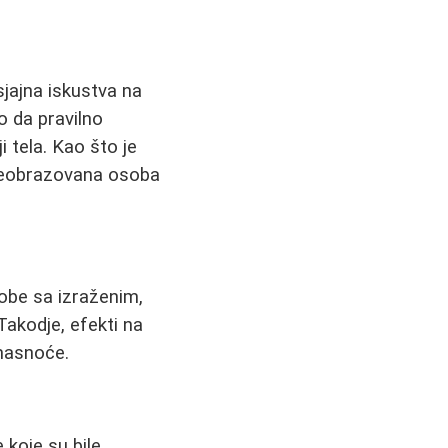
sjajna iskustva na
 da pravilno
i tela. Kao što je
obrazovana osoba
obe sa izraženim,
Takodje, efekti na
 masnoće.
koje su bile