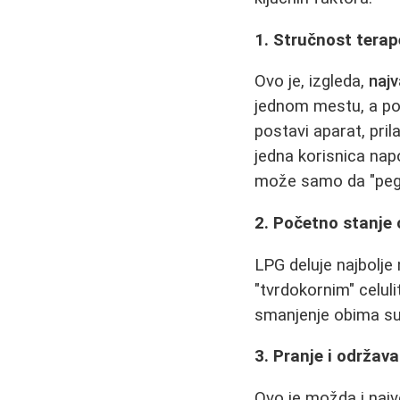
1. Stručnost terap
Ovo je, izgleda,
najv
jednom mestu, a po
postavi aparat, prila
jedna korisnica na
može samo da "pegla
2. Početno stanje c
LPG deluje najbolje
"tvrdokornim" celul
smanjenje obima su v
3. Pranje i održava
Ovo je možda i naj