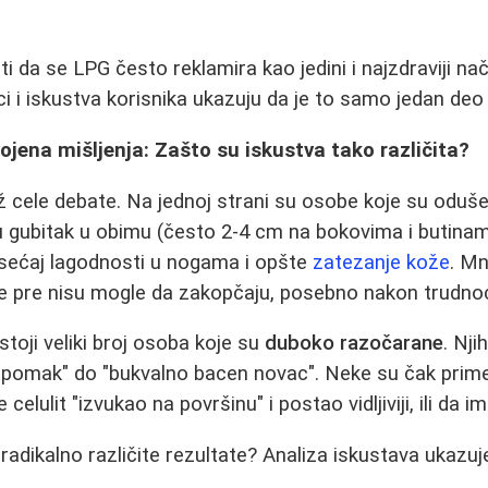
 da se LPG često reklamira kao jedini i najzdraviji na
aci i iskustva korisnika ukazuju da je to samo jedan deo 
ojena mišljenja: Zašto su iskustva tako različita?
ž cele debate. Na jednoj strani su osobe koje su oduše
u gubitak u obimu (često 2-4 cm na bokovima i butina
, osećaj lagodnosti u nogama i opšte
zatezanje kože
. M
je pre nisu mogle da zakopčaju, posebno nakon trudno
toji veliki broj osoba koje su
duboko razočarane
. Nji
v pomak" do "bukvalno bacen novac". Neke su čak prime
celulit "izvukao na površinu" i postao vidljiviji, ili da i
radikalno različite rezultate? Analiza iskustava ukazuj