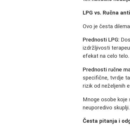
LPG vs. Ručna anti
Ovo je česta dilema
Prednosti LPG:
Dosl
izdržljivosti terap
efekat na celo telo.
Prednosti ručne m
specifične, tvrdje t
rizik od neželjenih
Mnoge osobe koje su
neuporedivo skuplj
Česta pitanja i od