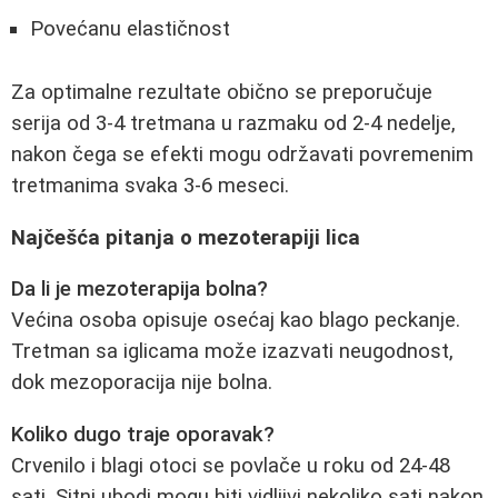
Povećanu elastičnost
Za optimalne rezultate obično se preporučuje
serija od 3-4 tretmana u razmaku od 2-4 nedelje,
nakon čega se efekti mogu održavati povremenim
tretmanima svaka 3-6 meseci.
Najčešća pitanja o mezoterapiji lica
Da li je mezoterapija bolna?
Većina osoba opisuje osećaj kao blago peckanje.
Tretman sa iglicama može izazvati neugodnost,
dok mezoporacija nije bolna.
Koliko dugo traje oporavak?
Crvenilo i blagi otoci se povlače u roku od 24-48
sati. Sitni ubodi mogu biti vidljivi nekoliko sati nakon