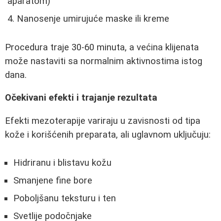
aparatom)
Nanosenje umirujuće maske ili kreme
Procedura traje 30-60 minuta, a većina klijenata
može nastaviti sa normalnim aktivnostima istog
dana.
Očekivani efekti i trajanje rezultata
Efekti mezoterapije variraju u zavisnosti od tipa
kože i korišćenih preparata, ali uglavnom uključuju:
Hidriranu i blistavu kožu
Smanjene fine bore
Poboljšanu teksturu i ten
Svetlije podočnjake