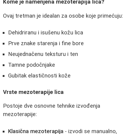
Kome je namenjena mezoterapija lica?
Ovaj tretman je idealan za osobe koje primećuju:
Dehidriranu i isušenu kožu lica
Prve znake starenja i fine bore
Neujednačenu teksturu i ten
Tamne podočnjake
Gubitak elastičnosti kože
Vrste mezoterapije lica
Postoje dve osnovne tehnike izvođenja
mezoterapije:
Klasična mezoterapija
- izvodi se manualno,