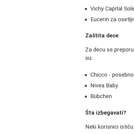
Vichy Capital Sol
Eucerin za osetlj
Zaštita dece
Za decu se preporuč
su:
Chicco - posebno
Nivea Baby
Bübchen
Šta izbegavati?
Neki korisnici isti