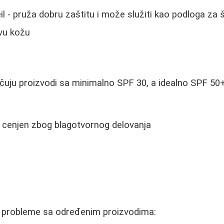
eil - pruža dobru zaštitu i može služiti kao podloga za
ivu kožu
uju proizvodi sa minimalno SPF 30, a idealno SPF 50+.
 cenjen zbog blagotvornog delovanja
ču probleme sa određenim proizvodima: