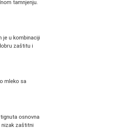
odnom tamnjenju.
 je u kombinaciji
dobru zaštitu i
vo mleko sa
ostignuta osnovna
nizak zaštitni