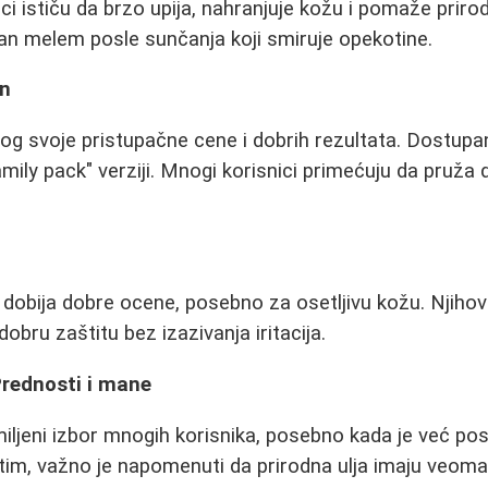
ici ističu da brzo upija, nahranjuje kožu i pomaže prir
an melem posle sunčanja koji smiruje opekotine.
en
g svoje pristupačne cene i dobrih rezultata. Dostupan
amily pack" verziji. Mnogi korisnici primećuju da pruža 
obija dobre ocene, posebno za osetljivu kožu. Njiho
bru zaštitu bez izazivanja iritacija.
Prednosti i mane
miljeni izbor mnogih korisnika, posebno kada je već p
im, važno je napomenuti da prirodna ulja imaju veoma 