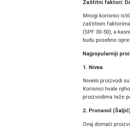
Zaštitni faktori: D
Mnogi korisnici isti
zaštitnim faktorima
(SPF 30-50), a kasn
budu posebno oprezn
Najpopularniji pro
1. Nivea
Niveini proizvodi s
Korisnici hvale njih
proizvodima teže pos
2. Pronasol (Šaljić
Ovaj domaći proizvod