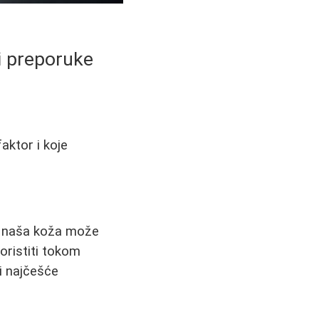
 i preporuke
faktor i koje
e, naša koža može
oristiti tokom
ci najčešće