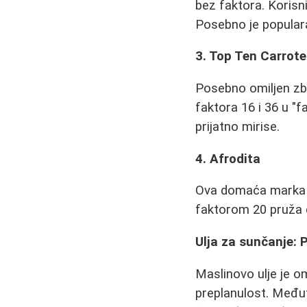
bez faktora. Korisn
Posebno je popular
3. Top Ten Carrot
Posebno omiljen zbo
faktora 16 i 36 u "f
prijatno mirise.
4. Afrodita
Ova domaća marka d
faktorom 20 pruža do
Ulja za sunčanje: 
Maslinovo ulje je o
preplanulost. Međut