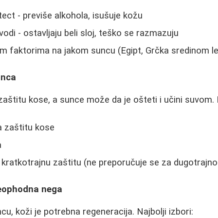
tect - previše alkohola, isušuje kožu
zvodi - ostavljaju beli sloj, teško se razmazuju
im faktorima na jakom suncu (Egipt, Grčka sredinom le
unca
štitu kose, a sunce može da je ošteti i učini suvom.
a zaštitu kose
a
 kratkotrajnu zaštitu (ne preporučuje se za dugotrajno
Neophodna nega
u, koži je potrebna regeneracija. Najbolji izbori: