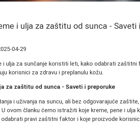
eme i ulja za zaštitu od sunca - Saveti
2025-04-29
i ulja za sunčanje koristiti leti, kako odabrati zaštitni 
ju korisnici za zdravu i preplanulu kožu.
ja za zaštitu od sunca - Saveti i preporuke
anja i uživanja na suncu, ali bez odgovarajuće zaštit
 U ovom članku ćemo istražiti koje kreme, pene i ulja k
 odabrati pravi zaštitni faktor i koje proizvode korisni