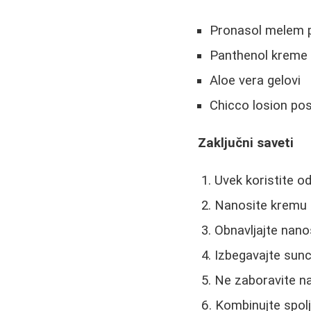
Pronasol melem 
Panthenol kreme i
Aloe vera gelovi
Chicco losion po
Zaključni saveti
Uvek koristite o
Nanosite kremu 
Obnavljajte nano
Izbegavajte sun
Ne zaboravite na 
Kombinujte spolj