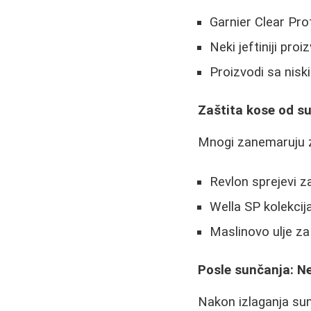
Garnier Clear Pro
Neki jeftiniji proi
Proizvodi sa nisk
Zaštita kose od s
Mnogi zanemaruju za
Revlon sprejevi z
Wella SP kolekcij
Maslinovo ulje za
Posle sunčanja: 
Nakon izlaganja sunc