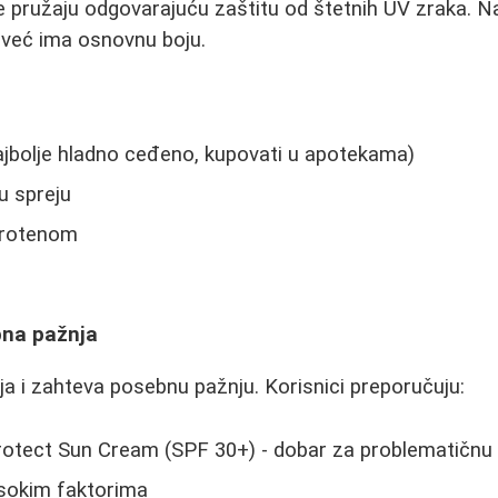
e pružaju odgovarajuću zaštitu od štetnih UV zraka. Najb
 već ima osnovnu boju.
ajbolje hladno ceđeno, kupovati u apotekama)
u spreju
karotenom
e
bna pažnja
vija i zahteva posebnu pažnju. Korisnici preporučuju:
otect Sun Cream (SPF 30+) - dobar za problematičnu
sokim faktorima