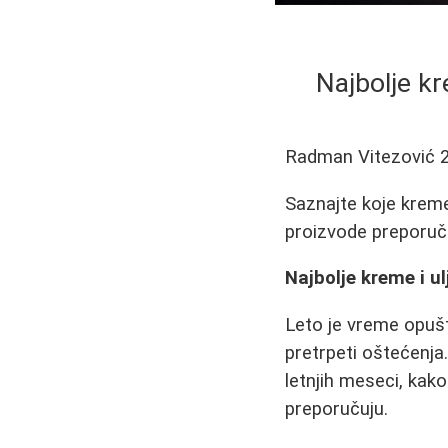
Najbolje kr
Radman Vitezović
Saznajte koje kreme 
proizvode preporuču
Najbolje kreme i ul
Leto je vreme opušt
pretrpeti oštećenja.
letnjih meseci, kako
preporučuju.