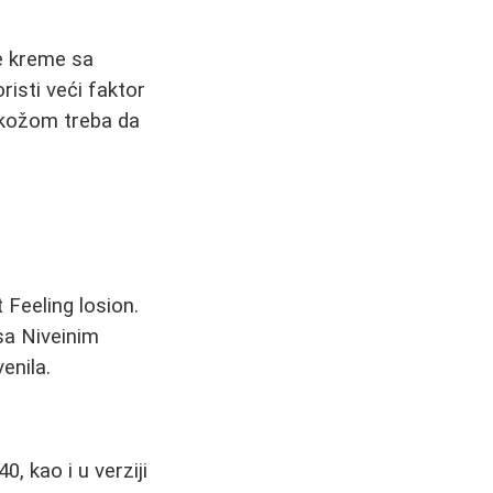
te kreme sa
risti veći faktor
m kožom treba da
 Feeling losion.
 sa Niveinim
enila.
, kao i u verziji