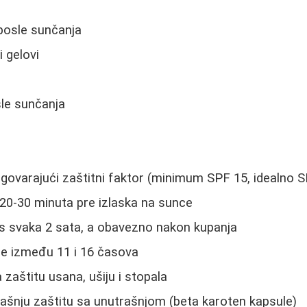
posle sunčanja
 gelovi
sle sunčanja
dgovarajući zaštitni faktor (minimum SPF 15, idealno 
20-30 minuta pre izlaska na sunce
s svaka 2 sata, a obavezno nakon kupanja
ce između 11 i 16 časova
zaštitu usana, ušiju i stopala
ašnju zaštitu sa unutrašnjom (beta karoten kapsule)