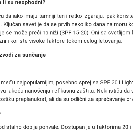
a li su neophodni?
ču da iako imaju tamniji ten i retko izgaraju, ipak koris
. Ključan savet je da se prvih nekoliko dana na moru ko
ije se može preći na niži (SPF 15-20). Oni sa svetlijo
i i koriste visoke faktore tokom celog letovanja.
izvodi za sunčanje
u među najpopularnijim, posebno sprej sa SPF 30 i Light
ovu lakoću nanošenja i efikasnu zaštitu. Neki ističu da
tižu preplanulost, ali da su odlični za sprečavanje crv
)
 stalno dobija pohvale. Dostupan je u faktorima 20 i 40