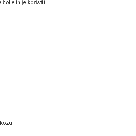
olje ih je koristiti
 kožu