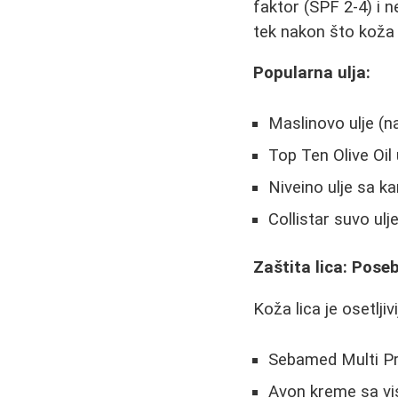
faktor (SPF 2-4) i n
tek nakon što koža
Popularna ulja:
Maslinovo ulje (n
Top Ten Olive Oil 
Niveino ulje sa 
Collistar suvo ulj
Zaštita lica: Pose
Koža lica je osetlji
Sebamed Multi Pr
Avon kreme sa vi