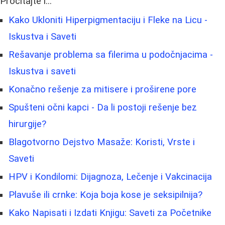
Pročitajte i...
Kako Ukloniti Hiperpigmentaciju i Fleke na Licu -
Iskustva i Saveti
Rešavanje problema sa filerima u podočnjacima -
Iskustva i saveti
Konačno rešenje za mitisere i proširene pore
Spušteni očni kapci - Da li postoji rešenje bez
hirurgije?
Blagotvorno Dejstvo Masaže: Koristi, Vrste i
Saveti
HPV i Kondilomi: Dijagnoza, Lečenje i Vakcinacija
Plavuše ili crnke: Koja boja kose je seksipilnija?
Kako Napisati i Izdati Knjigu: Saveti za Početnike