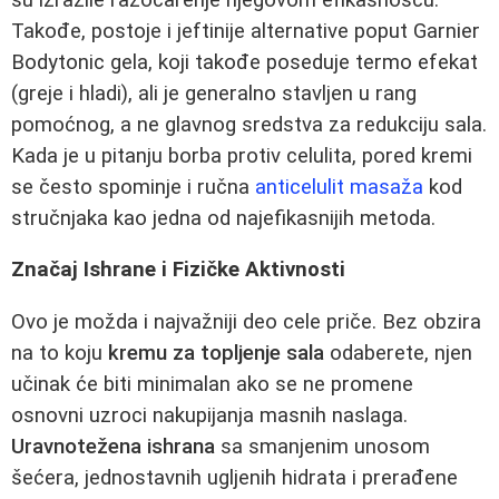
Takođe, postoje i jeftinije alternative poput Garnier
Bodytonic gela, koji takođe poseduje termo efekat
(greje i hladi), ali je generalno stavljen u rang
pomoćnog, a ne glavnog sredstva za redukciju sala.
Kada je u pitanju borba protiv celulita, pored kremi
se često spominje i ručna
anticelulit masaža
kod
stručnjaka kao jedna od najefikasnijih metoda.
Značaj Ishrane i Fizičke Aktivnosti
Ovo je možda i najvažniji deo cele priče. Bez obzira
na to koju
kremu za topljenje sala
odaberete, njen
učinak će biti minimalan ako se ne promene
osnovni uzroci nakupijanja masnih naslaga.
Uravnotežena ishrana
sa smanjenim unosom
šećera, jednostavnih ugljenih hidrata i prerađene