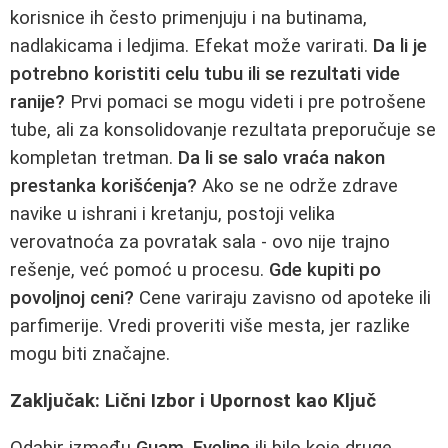
korisnice ih često primenjuju i na butinama,
nadlakicama i ledjima. Efekat može varirati.
Da li je
potrebno koristiti celu tubu ili se rezultati vide
ranije?
Prvi pomaci se mogu videti i pre potrošene
tube, ali za konsolidovanje rezultata preporučuje se
kompletan tretman.
Da li se salo vraća nakon
prestanka korišćenja?
Ako se ne održe zdrave
navike u ishrani i kretanju, postoji velika
verovatnoća za povratak sala - ovo nije trajno
rešenje, već pomoć u procesu.
Gde kupiti po
povoljnoj ceni?
Cene variraju zavisno od apoteke ili
parfimerije. Vredi proveriti više mesta, jer razlike
mogu biti značajne.
Zaključak: Lični Izbor i Upornost kao Ključ
Odabir između
Guam
,
Eveline
ili bilo koje druge