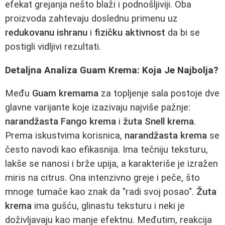
efekat grejanja nešto blaži i podnošljiviji. Oba
proizvoda zahtevaju doslednu primenu uz
redukovanu ishranu
i
fizičku aktivnost
da bi se
postigli vidljivi rezultati.
Detaljna Analiza Guam Krema: Koja Je Najbolja?
Među
Guam kremama
za topljenje sala postoje dve
glavne varijante koje izazivaju najviše pažnje:
narandžasta Fango krema
i
žuta Snell krema
.
Prema iskustvima korisnica,
narandžasta krema
se
često navodi kao efikasnija. Ima tečniju teksturu,
lakše se nanosi i brže upija, a karakteriše je izražen
miris na citrus. Ona intenzivno greje i peče, što
mnoge tumače kao znak da "radi svoj posao".
Žuta
krema
ima gušću, glinastu teksturu i neki je
doživljavaju kao manje efektnu. Međutim, reakcija