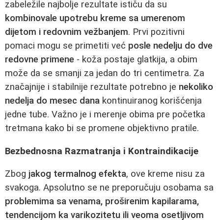
zabeležile najbolje rezultate ističu da su
kombinovale upotrebu kreme sa umerenom
dijetom i redovnim vežbanjem
. Prvi pozitivni
pomaci mogu se primetiti već
posle nedelju do dve
redovne primene
- koža postaje glatkija, a obim
može da se smanji za jedan do tri centimetra. Za
značajnije i stabilnije rezultate potrebno je
nekoliko
nedelja do mesec dana
kontinuiranog korišćenja
jedne tube. Važno je i merenje obima pre početka
tretmana kako bi se promene objektivno pratile.
Bezbednosna Razmatranja i Kontraindikacije
Zbog
jakog termalnog efekta
, ove kreme nisu za
svakoga. Apsolutno se ne preporučuju osobama sa
problemima sa venama, proširenim kapilarama,
tendencijom ka varikozitetu ili veoma osetljivom