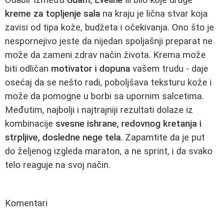
kreme za topljenje sala
na kraju je lična stvar koja
zavisi od tipa kože, budžeta i očekivanja. Ono što je
nespornejivo jeste da nijedan spoljašnji preparat ne
može da zameni zdrav način života. Krema može
biti odličan
motivator i dopuna
vašem trudu - daje
osećaj da se nešto radi, poboljšava teksturu kože i
može da pomogne u borbi sa upornim salcetima.
Međutim, najbolji i najtrajniji rezultati dolaze iz
kombinacije
svesne ishrane, redovnog kretanja i
strpljive, dosledne nege tela
. Zapamtite da je put
do željenog izgleda maraton, a ne sprint, i da svako
telo reaguje na svoj način.
Komentari