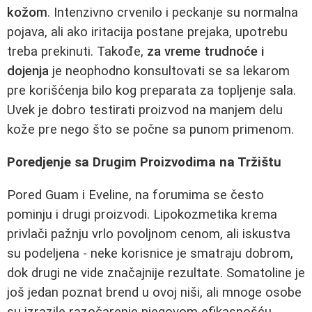
kožom
. Intenzivno crvenilo i peckanje su normalna
pojava, ali ako iritacija postane prejaka, upotrebu
treba prekinuti. Takođe,
za vreme trudnoće i
dojenja
je neophodno konsultovati se sa lekarom
pre korišćenja bilo kog preparata za topljenje sala.
Uvek je dobro testirati proizvod na manjem delu
kože pre nego što se počne sa punom primenom.
Poredjenje sa Drugim Proizvodima na Tržištu
Pored Guam i Eveline, na forumima se često
pominju i drugi proizvodi. Lipokozmetika krema
privlači pažnju vrlo povoljnom cenom, ali iskustva
su podeljena - neke korisnice je smatraju dobrom,
dok drugi ne vide značajnije rezultate. Somatoline je
još jedan poznat brend u ovoj niši, ali mnoge osobe
su izrazile razočarenje njegovom efikasnošću.