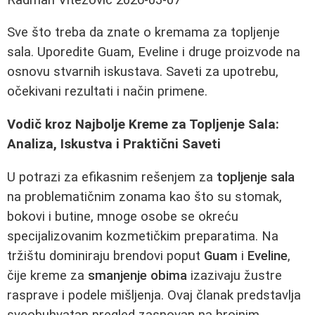
Sve što treba da znate o kremama za topljenje
sala. Uporedite Guam, Eveline i druge proizvode na
osnovu stvarnih iskustava. Saveti za upotrebu,
očekivani rezultati i način primene.
Vodič kroz Najbolje Kreme za Topljenje Sala:
Analiza, Iskustva i Praktični Saveti
U potrazi za efikasnim rešenjem za
topljenje sala
na problematičnim zonama kao što su stomak,
bokovi i butine, mnoge osobe se okreću
specijalizovanim kozmetičkim preparatima. Na
tržištu dominiraju brendovi poput
Guam
i
Eveline
,
čije kreme za
smanjenje obima
izazivaju žustre
rasprave i podele mišljenja. Ovaj članak predstavlja
sveobuhvatan pregled zasnovan na brojnim