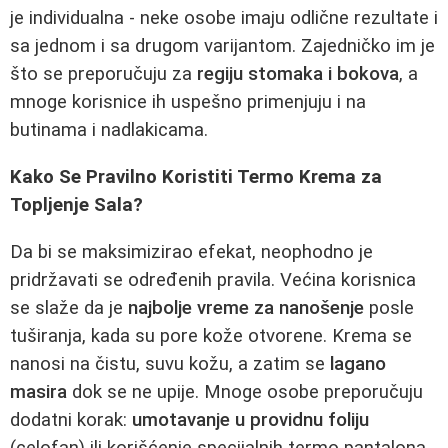
je individualna - neke osobe imaju odlične rezultate i
sa jednom i sa drugom varijantom. Zajedničko im je
što se preporučuju za
regiju stomaka i bokova
, a
mnoge korisnice ih uspešno primenjuju i na
butinama i nadlakicama.
Kako Se Pravilno Koristiti Termo Krema za
Topljenje Sala?
Da bi se maksimizirao efekat, neophodno je
pridržavati se određenih pravila. Većina korisnica
se slaže da je
najbolje vreme za nanošenje
posle
tuširanja, kada su pore kože otvorene. Krema se
nanosi na čistu, suvu kožu, a zatim se
lagano
masira
dok se ne upije. Mnoge osobe preporučuju
dodatni korak:
umotavanje u providnu foliju
(celofan) ili korišćenje specijalnih termo pantalona.