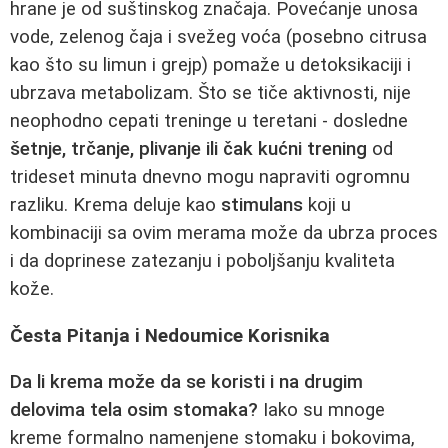
hrane je od suštinskog značaja. Povećanje unosa
vode, zelenog čaja i svežeg voća (posebno citrusa
kao što su limun i grejp) pomaže u detoksikaciji i
ubrzava metabolizam. Što se tiče aktivnosti, nije
neophodno cepati treninge u teretani - dosledne
šetnje, trčanje, plivanje ili čak kućni trening
od
trideset minuta dnevno mogu napraviti ogromnu
razliku. Krema deluje kao
stimulans
koji u
kombinaciji sa ovim merama može da ubrza proces
i da doprinese zatezanju i poboljšanju kvaliteta
kože.
Česta Pitanja i Nedoumice Korisnika
Da li krema može da se koristi i na drugim
delovima tela osim stomaka?
Iako su mnoge
kreme formalno namenjene stomaku i bokovima,