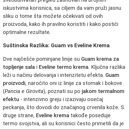
iskustvima korisnica, sa ciljem da vam pruži jasnu
sliku o tome šta možete očekivati od ovih
proizvoda, kako ih pravilno koristiti i kako postići
optimalne rezultate.
Suštinska Razlika: Guam vs Eveline Krema
Dve najčešće pominjane linije su
Guam krema za
topljenje sala
i
Eveline termo krema
. Ključna razlika
leži u načinu delovanja i intenzitetu efekta.
Guam
proizvodi
, naročito oni iz linije za stomak i bokove
(
Pancia e Girovita
), poznati su po
jakom termalnom
efektu
- intenzivno greju i izazivaju osećaj
peckanja, što dovodi do značajnog crvenila kože. S
druge strane,
Eveline krema
takođe poseduje
termo svojstva, ali su korisnici često primetili da je