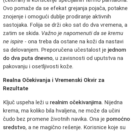
Ovo pomaže da se efekat grejanja pojača, potakne
znojenje i omogući dublje prodiranje aktivnih
sastojaka. Folija se drži oko sat do dva vremena, a
zatim se skida.
Važno je napomenuti da se kremu
ne ispire
- ona treba da ostane na koži da nastavi
sa delovanjem. Preporučena učestalost je
jednom
do dva puta dnevno
, u zavisnosti od uputstva na
pakovanju i osetljivosti kože.
Realna Očekivanja i Vremenski Okvir za
Rezultate
Ključ uspeha leži u
realnim očekivanjima
. Nijedna
krema, ma koliko bila hvaljena, ne može da učini
čudo bez promene životnih navika. Ona je
pomoćno
sredstvo
, a ne magično rešenje. Korisnice koje su