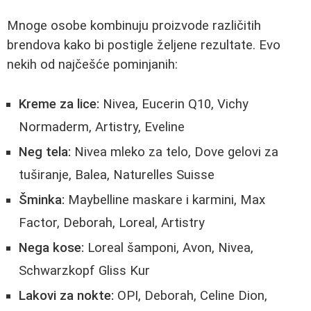
Mnoge osobe kombinuju proizvode različitih
brendova kako bi postigle željene rezultate. Evo
nekih od najčešće pominjanih:
Kreme za lice:
Nivea, Eucerin Q10, Vichy
Normaderm, Artistry, Eveline
Neg tela:
Nivea mleko za telo, Dove gelovi za
tuširanje, Balea, Naturelles Suisse
Šminka:
Maybelline maskare i karmini, Max
Factor, Deborah, Loreal, Artistry
Nega kose:
Loreal šamponi, Avon, Nivea,
Schwarzkopf Gliss Kur
Lakovi za nokte:
OPI, Deborah, Celine Dion,