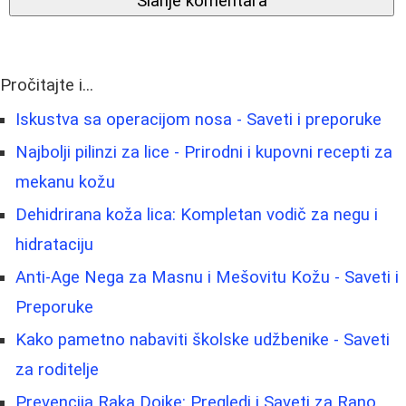
Slanje komentara
Pročitajte i...
Iskustva sa operacijom nosa - Saveti i preporuke
Najbolji pilinzi za lice - Prirodni i kupovni recepti za
mekanu kožu
Dehidrirana koža lica: Kompletan vodič za negu i
hidrataciju
Anti-Age Nega za Masnu i Mešovitu Kožu - Saveti i
Preporuke
Kako pametno nabaviti školske udžbenike - Saveti
za roditelje
Prevencija Raka Dojke: Pregledi i Saveti za Rano