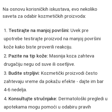
Na osnovu korisničkih iskustava, evo nekoliko
saveta za odabir kozmetičkih proizvoda:
Testirajte na manjoj površini:
Uvek pre
upotrebe testirajte proizvod na manjoj površini
kože kako biste proverili reakciju.
Pazite na tip kože:
Masnija koza zahteva
drugačiju negu od suve ili osetljive.
Budite strpljivi:
Kozmetički proizvodi često
zahtevaju vreme da pokažu efekte - dajte im bar
4-6 nedelja.
Konsultujte stručnjake:
Dermatološki pregledi u
apotekama mogu pomoći u odabiru pravih