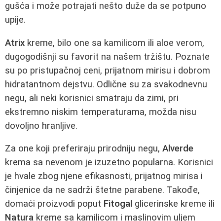
gušća i može potrajati nešto duže da se potpuno
upije.
Atrix
kreme, bilo one sa kamilicom ili aloe verom,
dugogodišnji su favorit na našem tržištu. Poznate
su po pristupačnoj ceni, prijatnom mirisu i dobrom
hidratantnom dejstvu. Odlične su za svakodnevnu
negu, ali neki korisnici smatraju da zimi, pri
ekstremno niskim temperaturama, možda nisu
dovoljno hranljive.
Za one koji preferiraju prirodniju negu,
Alverde
krema sa nevenom je izuzetno popularna. Korisnici
je hvale zbog njene efikasnosti, prijatnog mirisa i
činjenice da ne sadrži štetne parabene. Takođe,
domaći proizvodi poput
Fitogal
glicerinske kreme ili
Natura
kreme sa kamilicom i maslinovim uljem