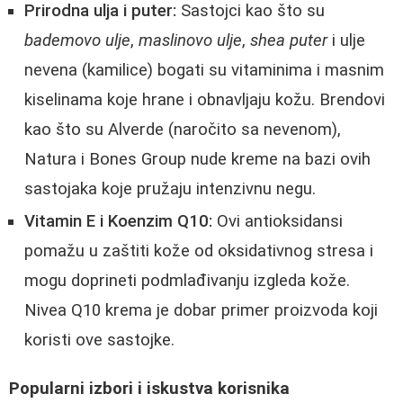
Prirodna ulja i puter:
Sastojci kao što su
bademovo ulje
,
maslinovo ulje
,
shea puter
i ulje
nevena (kamilice) bogati su vitaminima i masnim
kiselinama koje hrane i obnavljaju kožu. Brendovi
kao što su Alverde (naročito sa nevenom),
Natura i Bones Group nude kreme na bazi ovih
sastojaka koje pružaju intenzivnu negu.
Vitamin E i Koenzim Q10:
Ovi antioksidansi
pomažu u zaštiti kože od oksidativnog stresa i
mogu doprineti podmlađivanju izgleda kože.
Nivea Q10 krema je dobar primer proizvoda koji
koristi ove sastojke.
Popularni izbori i iskustva korisnika