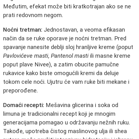
Međutim, efekat može biti kratkotrajan ako se ne
prati redovnom negom.
Noćni tretman:
Jednostavan, a veoma efikasan
način da se ruke oporave je noćni tretman. Pred
spavanje nanesite deblji sloj hranljive kreme (poput
Pavlovićeve masti
,
Pantenol masti
ili masne kreme
poput plave Nivee), a zatim obucite pamučne
rukavice kako biste omogućili kremi da deluje
tokom cele noći. Ujutru će vam ruke biti mekane i
preporođene.
Domaći recepti:
Mešavina glicerina i soka od
limuna je tradicionalni recept koji je mnogim
generacijama pomagao u održavanju nežnih ruku.
Takođe, upotreba čistog maslinovog ulja ili shea