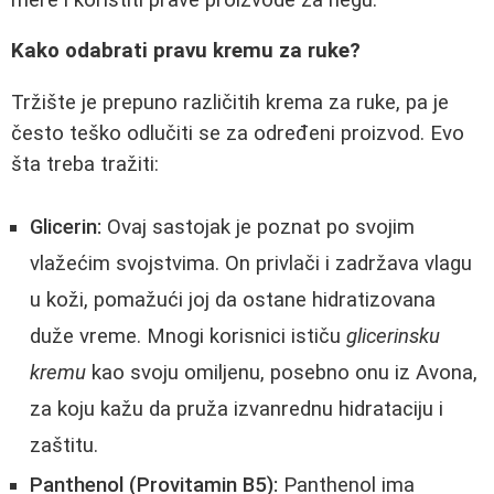
Kako odabrati pravu kremu za ruke?
Tržište je prepuno različitih krema za ruke, pa je
često teško odlučiti se za određeni proizvod. Evo
šta treba tražiti:
Glicerin:
Ovaj sastojak je poznat po svojim
vlažećim svojstvima. On privlači i zadržava vlagu
u koži, pomažući joj da ostane hidratizovana
duže vreme. Mnogi korisnici ističu
glicerinsku
kremu
kao svoju omiljenu, posebno onu iz Avona,
za koju kažu da pruža izvanrednu hidrataciju i
zaštitu.
Panthenol (Provitamin B5):
Panthenol ima