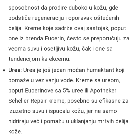
sposobnost da prodire duboko u kožu, gde
podstiče regeneraciju i oporavak oštećenih
ćelija. Kreme koje sadrže ovaj sastojak, poput
one iz brenda Eucerin, često se preporučuju za
veoma suvu i osetljivu kožu, čak i one sa
tendencijom ka ekcemu.
Urea:
Urea je još jedan moćan humektant koji
pomaže u vezivanju vode. Kreme sa ureom,
poput Eucerinove sa 5% uree ili Apotheker
Scheller Repair kreme, posebno su efikasne za
izuzetno suvu i ispucalu kožu, jer ne samo
hidriraju već i pomažu u uklanjanju mrtvih ćelija
kože.