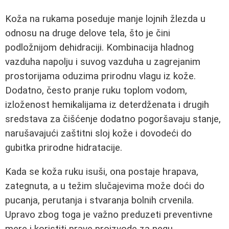
Koža na rukama poseduje manje lojnih žlezda u
odnosu na druge delove tela, što je čini
podložnijom dehidraciji. Kombinacija hladnog
vazduha napolju i suvog vazduha u zagrejanim
prostorijama oduzima prirodnu vlagu iz kože.
Dodatno, često pranje ruku toplom vodom,
izloženost hemikalijama iz deterdženata i drugih
sredstava za čišćenje dodatno pogoršavaju stanje,
narušavajući zaštitni sloj kože i dovodеći do
gubitka prirodne hidratacije.
Kada se koža ruku isuši, ona postaje hrapava,
zategnuta, a u težim slučajevima može doći do
pucanja, perutanja i stvaranja bolnih crvenila.
Upravo zbog toga je važno preduzeti preventivne
mere i koristiti prave proizvode za negu.