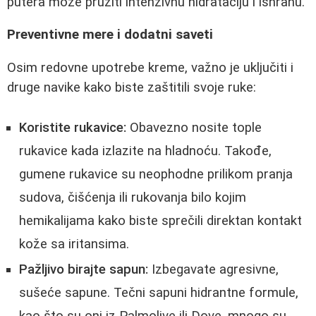
putera može pružiti intenzivnu hidrataciju i ishranu.
Preventivne mere i dodatni saveti
Osim redovne upotrebe kreme, važno je uključiti i
druge navike kako biste zaštitili svoje ruke:
Koristite rukavice:
Obavezno nosite tople
rukavice kada izlazite na hladnoću. Takođe,
gumene rukavice su neophodne prilikom pranja
sudova, čišćenja ili rukovanja bilo kojim
hemikalijama kako biste sprečili direktan kontakt
kože sa iritansima.
Pažljivo birajte sapun:
Izbegavate agresivne,
sušeće sapune. Tečni sapuni hidrantne formule,
kao što su oni iz Palmolive ili Dove, mnogo su