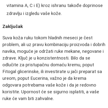
vitamina A, C i E) kroz ishranu takođe doprinose
zdravlju i izgledu vaše kože.
Zaključak
Suva koža ruku tokom hladnih meseci je čest
problem, ali uz pravu kombinaciju proizvoda i dobrih
navika, moguće je održati ruke mekane, negovane i
zdrave. Ključ je u konzistentnosti. Bilo da se
odlučite za pristupačnu domaću kremu, poput
Fitogal glicerinske, ili investirate u jači preparat sa
ureom, poput Eucerina, važno je da krema
odgovara potrebama vaše kože i da je redovno
koristite. Upornost će se sigurno isplatiti, a vaše
ruke će vam biti zahvalne.