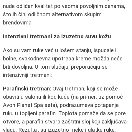
nude odličan kvalitet po veoma povoljnim cenama,
što ih čini odličnom alternativom skupim
brendovima.
Intenzivni tretmani za izuzetno suvu kožu
Ako su vam ruke već u lošem stanju, ispucale i
bolne, svakodnevna upotreba kreme možda neće
biti dovoljna. U tom slučaju, preporučuju se
intenzivniji tretmani:
Parafinski tretman:
Ovaj tretman, koji se može
obaviti u salonu ili kod kuće (na primer, uz pomoć
Avon Planet Spa seta), podrazumeva potapanje
ruku u topljeni parafin. Toplota pomaže da se pore
otvore, a parafin stvara zaštitni sloj koji zaključava
vlagu. Rezultat su izuzetno meke i glatke ruke.