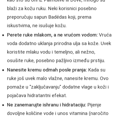
blaži za kožu ruku. Neki korisnici posebno
preporučuju sapun Badédas koji, prema
iskustvima, ne isušuje kožu.
Perete ruke mlakom, a ne vrućom vodom:
Vruća
voda dodatno uklanja prirodna ulja sa kože. Uvek
koristite mlaku vodu i temeljno, ali nežno,
osušite ruke, posebno pažljivo između prstiju.
Nanesite kremu odmah posle pranja:
Kada su
ruke još uvek malo vlažne, nanesite kremu. Ovo
pomaže u "zaključavanju" dodatne vlage u koži i
pojačava hidratantni efekat.
Ne zanemarujte ishranu i hidrataciju:
Pijenje
dovoljne količine vode i unos vitamina (naročito