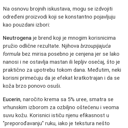
Na osnovu brojnih iskustava, mogu se izdvojiti
određeni proizvodi koji se konstantno pojavljuju
kao pouzdani izbori:
Neutrogena
je brend koji je mnogim korisnicima
pružio odlične rezultate. Njihova
brzoupijajuća
formula
bez mirisa posebno je cenjena jer se lako
nanosi i ne ostavlja mastan ili lepljiv osećaj, što je
praktično za upotrebu tokom dana. Međutim, neki
korisni primećuju da je efekat kratkotrajan i da se
koža brzo ponovo osuši.
Eucerin
, naročito krema sa 5% uree, smatra se
vrhunskim izborom za ozbiljno oštećenu i veoma
suvu kožu. Korisnici ističu njenu efikasnost u
"preporođavanju" ruku, iako je tekstura nešto