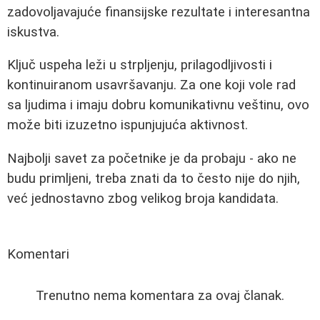
zadovoljavajuće finansijske rezultate i interesantna
iskustva.
Ključ uspeha leži u strpljenju, prilagodljivosti i
kontinuiranom usavršavanju. Za one koji vole rad
sa ljudima i imaju dobru komunikativnu veštinu, ovo
može biti izuzetno ispunjujuća aktivnost.
Najbolji savet za početnike je da probaju - ako ne
budu primljeni, treba znati da to često nije do njih,
već jednostavno zbog velikog broja kandidata.
Komentari
Trenutno nema komentara za ovaj članak.