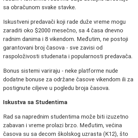
sa obračunom svake stavke.
Iskustveni predavači koji rade duže vreme mogu
zaraditi oko $2000 mesečno, sa 4 časa dnevno
radnim danima i 8 vikendom. Međutim, ne postoji
garantovani broj časova - sve zavisi od
raspoloživosti studenata i popularnosti predavača.
Bonus sistemi variraju - neke platforme nude
dodatne bonuse za održane časove vikendom ili za
postignute ciljeve u pogledu broja časova.
Iskustva sa Studentima
Rad sa naprednim studentima može biti izuzetno
zabavan i vreme prolazi brzo. Međutim, većina
časova su sa decom školskog uzrasta (K12), što