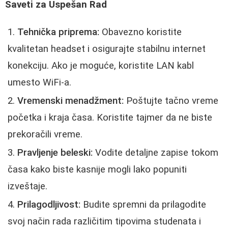
Saveti za Uspešan Rad
Tehnička priprema:
Obavezno koristite
kvalitetan headset i osigurajte stabilnu internet
konekciju. Ako je moguće, koristite LAN kabl
umesto WiFi-a.
Vremenski menadžment:
Poštujte tačno vreme
početka i kraja časa. Koristite tajmer da ne biste
prekoračili vreme.
Pravljenje beleski:
Vodite detaljne zapise tokom
časa kako biste kasnije mogli lako popuniti
izveštaje.
Prilagodljivost:
Budite spremni da prilagodite
svoj način rada različitim tipovima studenata i