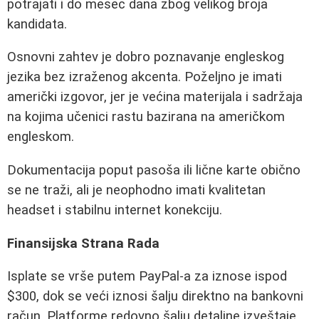
potrajati i do mesec dana zbog velikog broja
kandidata.
Osnovni zahtev je dobro poznavanje engleskog
jezika bez izraženog akcenta. Poželjno je imati
američki izgovor, jer je većina materijala i sadržaja
na kojima učenici rastu bazirana na američkom
engleskom.
Dokumentacija poput pasoša ili lične karte obično
se ne traži, ali je neophodno imati kvalitetan
headset i stabilnu internet konekciju.
Finansijska Strana Rada
Isplate se vrše putem PayPal-a za iznose ispod
$300, dok se veći iznosi šalju direktno na bankovni
račun. Platforme redovno šalju detaljne izveštaje