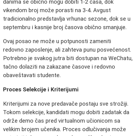
danima se obično mogu dobiti 1-2 časa, dok
vikendom broj može porasti na 3-4. Avgust
tradicionalno predstavlja vrhunac sezone, dok se u
septembru i kasnije broj časova obično smanjuje.
Ovaj posao ne može u potpunosti zameniti
redovno zaposlenje, ali zahteva punu posvećenost.
Potrebno je svakog jutra biti dostupan na WeChatu,
tačno dolaziti na zakazane časove i redovno
obaveštavati studente.
Proces Selekcije i Kriterijumi
Kriterijumi za nove predavače postaju sve strožiji.
Tokom selekcije, kandidati mogu dobiti zadatak da
održe demo čas pred virtualnom učionicom sa
velikim brojem učenika. Proces odlučivanja može