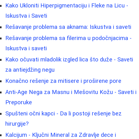
Kako Ukloniti Hiperpigmentaciju i Fleke na Licu -
Iskustva i Saveti
Rešavanje problema sa aknama: Iskustva i saveti
Rešavanje problema sa filerima u podočnjacima -
Iskustva i saveti
Kako očuvati mladolik izgled lica što duže - Saveti
za antiejdžing negu
Konačno rešenje za mitisere i proširene pore
Anti-Age Nega za Masnu i Mešovitu Kožu - Saveti i
Preporuke
Spušteni očni kapci - Da li postoji rešenje bez
hirurgije?
Kalcijum - Ključni Mineral za Zdravlje dece i