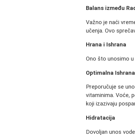
Balans između Rad
Važno je naći vreme 
učenja. Ovo sprečav
Hrana i Ishrana
Ono što unosimo u 
Optimalna Ishrana
Preporučuje se uno
vitaminima. Voće, po
koji izazivaju pospa
Hidratacija
Dovoljan unos vode