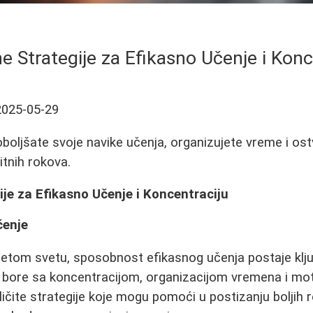
e Strategije za Efikasno Učenje i Konc
2025-05-29
boljšate svoje navike učenja, organizujete vreme i ostv
itnih rokova.
je za Efikasno Učenje i Koncentraciju
čenje
etom svetu, sposobnost efikasnog učenja postaje klju
bore sa koncentracijom, organizacijom vremena i mot
zličite strategije koje mogu pomoći u postizanju boljih