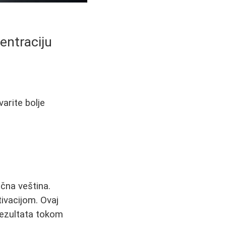
entraciju
arite bolje
čna veština.
ivacijom. Ovaj
 rezultata tokom