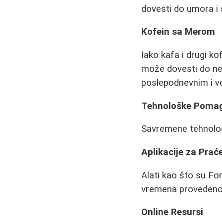
dovesti do umora i
Kofein sa Merom
Iako kafa i drugi k
može dovesti do ne
poslepodnevnim i v
Tehnološke Poma
Savremene tehnologi
Aplikacije za Prać
Alati kao što su Fo
vremena provedenog
Online Resursi