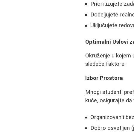
Prioritizujete za
Dodeljujete realn
Uključujete redo
Optimalni Uslovi z
Okruženje u kojem u
sledeće faktore:
Izbor Prostora
Mnogi studenti pref
kuće, osigurajte da
Organizovan i bez
Dobro osvetljen (