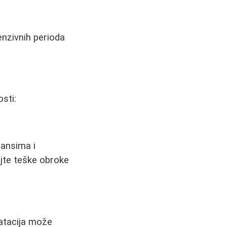
enzivnih perioda
sti:
ansima i
ajte teške obroke
atacija može