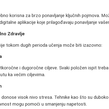
bno korisna za brzo ponavljanje ključnih pojmova. Mo
ti digitalne aplikacije koje prilagođavaju ponavljanje vaš
lno Zdravlje
ije tokom dugih perioda učenja može biti izazovno:
a
atkoročne i dugoročne ciljeve. Svaki položen ispit treb
utu ka većim ciljevima.
m
to donose visok nivo stresa. Tehnike kao što su duboko 
aktivnost mogu pomoći u smanjenju napetosti.