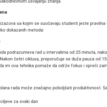
 svakodnevnom usvajanju znanja.
mena
izazova sa kojim se suočavaju studenti jeste pravilna 
iko dokazanih metoda:
a
da podrazumeva rad u intervalima od 25 minuta, nakon 
Nakon četiri ciklusa, preporučuje se duža pauza od 1
 da im ova tehnika pomaže da održe fokus i spreči zam
 plana rada može značajno poboljšati produktivnost. Sa
ciljeve za svaki dan