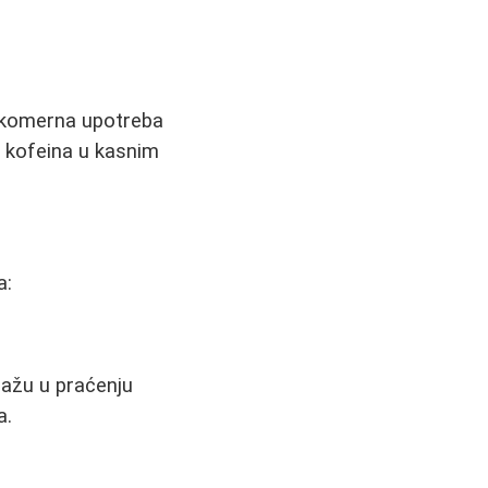
rekomerna upotreba
 kofeina u kasnim
a:
mažu u praćenju
a.