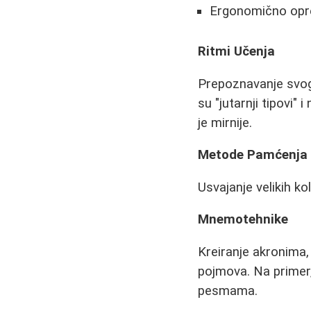
Ergonomično opre
Ritmi Učenja
Prepoznavanje svog
su "jutarnji tipovi"
je mirnije.
Metode Pamćenja
Usvajanje velikih k
Mnemotehnike
Kreiranje akronima,
pojmova. Na primer
pesmama.