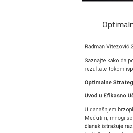
Optimaln
Radman Vitezović
Saznajte kako da po
rezultate tokom isp
Optimalne Strategi
Uvod u Efikasno U
U današnjem brzopl
Međutim, mnogi se 
članak istražuje ra