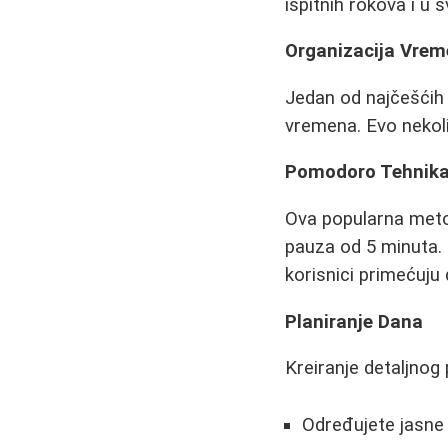
ispitnih rokova i u
Organizacija Vre
Jedan od najčešćih 
vremena. Evo nekol
Pomodoro Tehnik
Ova popularna meto
pauza od 5 minuta. 
korisnici primećuju
Planiranje Dana
Kreiranje detaljnog
Određujete jasne 