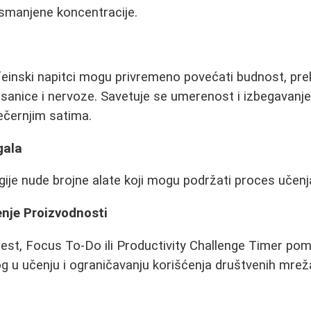
 smanjene koncentracije.
ofeinski napitci mogu privremeno povećati budnost, p
sanice i nervoze. Savetuje se umerenost i izbegavanje
ečernjim satima.
gala
je nude brojne alate koji mogu podržati proces učenj
enje Proizvodnosti
rest, Focus To-Do ili Productivity Challenge Timer po
 u učenju i ograničavanju korišćenja društvenih mrež