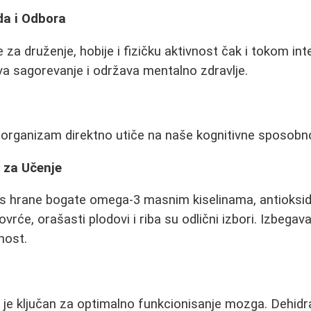
a i Odbora
za druženje, hobije i fizičku aktivnost čak i tokom int
a sagorevanje i održava mentalno zdravlje.
organizam direktno utiče na naše kognitivne sposobno
 za Učenje
s hrane bogate omega-3 masnim kiselinama, antioksid
vrće, orašasti plodovi i riba su odlični izbori. Izbegav
nost.
 je ključan za optimalno funkcionisanje mozga. Dehidr