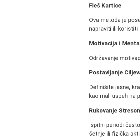
Fleš Kartice
Ova metoda je pose
napraviti ili koristi
Motivacija i Menta
Održavanje motivac
Postavljanje Ciljev
Definišite jasne, kr
kao mali uspeh na p
Rukovanje Streso
Ispitni periodi čes
šetnje ili fizička 