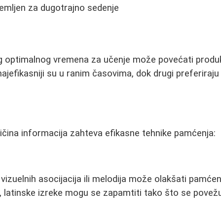
mljen za dugotrajno sedenje
 optimalnog vremena za učenje može povećati produkti
 i najefikasniji su u ranim časovima, dok drugi preferira
oličina informacija zahteva efikasne tehnike pamćenja:
 vizuelnih asocijacija ili melodija može olakšati pamće
, latinske izreke mogu se zapamtiti tako što se pove