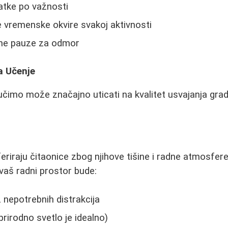
datke po važnosti
e vremenske okvire svakoj aktivnosti
vne pauze za odmor
a Učenje
čimo može značajno uticati na kvalitet usvajanja grad
eriraju čitaonice zbog njihove tišine i radne atmosfere
 vaš radni prostor bude:
 nepotrebnih distrakcija
prirodno svetlo je idealno)