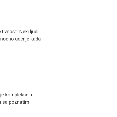
vnost. Neki ljudi
ju noćno učenje kada
nje kompleksnih
žu sa poznatim