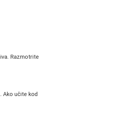
iva. Razmotrite
. Ako učite kod