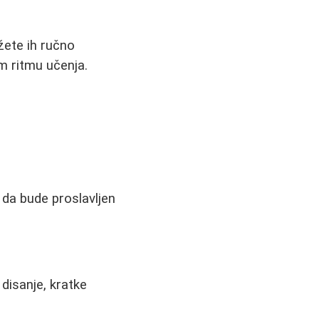
žete ih ručno
em ritmu učenja.
a da bude proslavljen
disanje, kratke