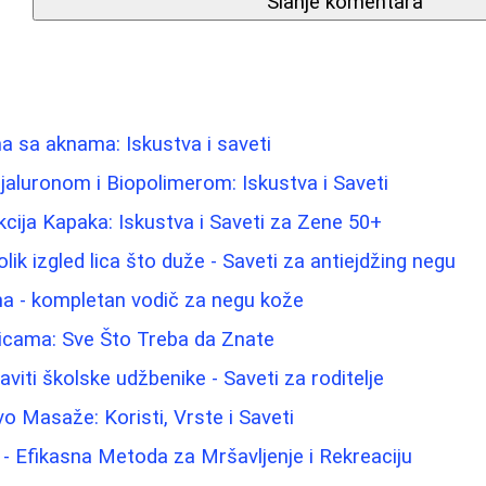
Slanje komentara
 sa aknama: Iskustva i saveti
jaluronom i Biopolimerom: Iskustva i Saveti
kcija Kapaka: Iskustva i Saveti za Zene 50+
ik izgled lica što duže - Saveti za antiejdžing negu
ina - kompletan vodič za negu kože
dicama: Sve Što Treba da Znate
iti školske udžbenike - Saveti za roditelje
o Masaže: Koristi, Vrste i Saveti
- Efikasna Metoda za Mršavljenje i Rekreaciju