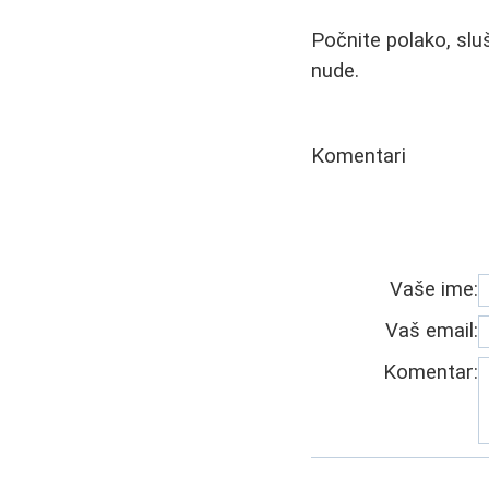
Počnite polako, slu
nude.
Komentari
Vaše ime:
Vaš email:
Komentar: