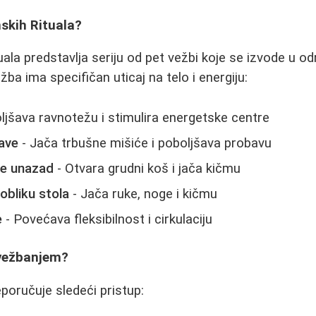
skih Rituala?
uala predstavlja seriju od pet vežbi koje se izvode u 
ba ima specifičan uticaj na telo i energiju:
ljšava ravnotežu i stimulira energetske centre
lave
- Jača trbušne mišiće i poboljšava probavu
ve unazad
- Otvara grudni koš i jača kičmu
 obliku stola
- Jača ruke, noge i kičmu
e
- Povećava fleksibilnost i cirkulaciju
 vežbanjem?
poručuje sledeći pristup: