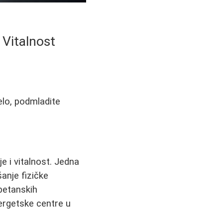
 Vitalnost
elo, podmladite
 i vitalnost. Jedna
anje fizičke
ibetanskih
nergetske centre u