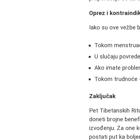
Oprez i kontraindi
Iako su ove vežbe b
Tokom menstruaci
U slučaju povrede
Ako imate problem
Tokom trudnoće -
Zaključak
Pet Tibetanskih Rit
doneti brojne benefi
izvođenju. Za one 
postati put ka bolje