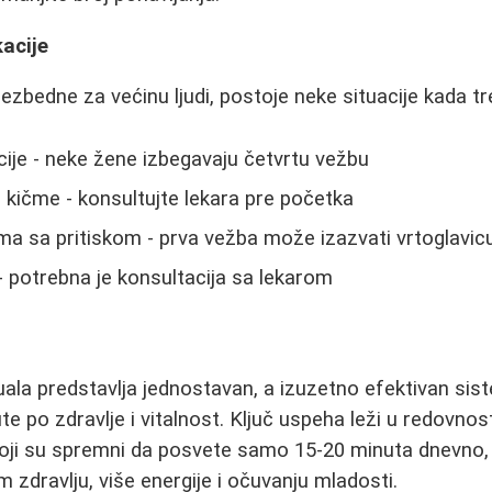
kacije
ezbedne za većinu ljudi, postoje neke situacije kada tr
je - neke žene izbegavaju četvrtu vežbu
 kičme - konsultujte lekara pre početka
a sa pritiskom - prva vežba može izazvati vrtoglavic
 potrebna je konsultacija sa lekarom
uala predstavlja jednostavan, a izuzetno efektivan sis
te po zdravlje i vitalnost. Ključ uspeha leži u redovnos
koji su spremni da posvete samo 15-20 minuta dnevno
m zdravlju, više energije i očuvanju mladosti.