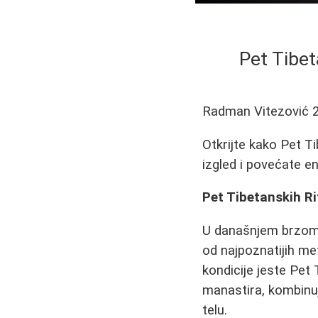
Pet Tibet
Radman Vitezović
Otkrijte kako Pet 
izgled i povećate en
Pet Tibetanskih Ri
U današnjem brzom s
od najpoznatijih me
kondicije jeste Pet 
manastira, kombinuj
telu.