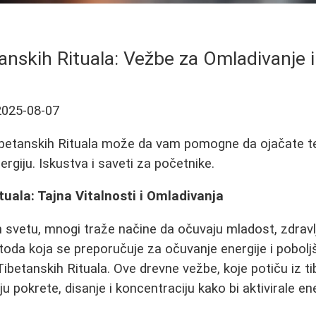
anskih Rituala: Vežbe za Omladivanje i
2025-08-07
Tibetanskih Rituala može da vam pomogne da ojačate t
ergiju. Iskustva i saveti za početnike.
tuala: Tajna Vitalnosti i Omladivanja
vetu, mnogi traže načine da očuvaju mladost, zdravlje
toda koja se preporučuje za očuvanje energije i poboljš
Tibetanskih Rituala. Ove drevne vežbe, koje potiču iz t
u pokrete, disanje i koncentraciju kako bi aktivirale e