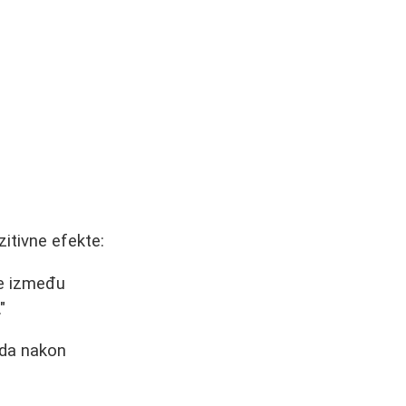
itivne efekte:
re između
"
ada nakon