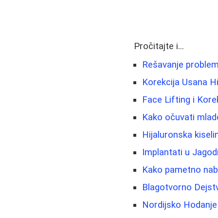
Pročitajte i...
Rešavanje problema
Korekcija Usana Hi
Face Lifting i Kore
Kako očuvati mladol
Hijaluronska kisel
Implantati u Jago
Kako pametno nabav
Blagotvorno Dejstv
Nordijsko Hodanje 