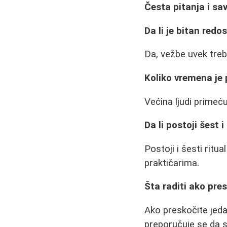
Česta pitanja i sav
Da li je bitan redo
Da, vežbe uvek treb
Koliko vremena je 
Većina ljudi primeć
Da li postoji šest 
Postoji i šesti ritu
praktičarima.
Šta raditi ako pr
Ako preskočite jeda
preporučuje se da s