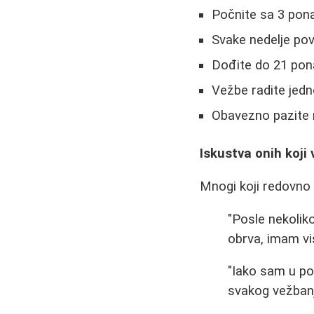
Počnite sa 3 pona
Svake nedelje pov
Dođite do 21 pon
Vežbe radite jedn
Obavezno pazite n
Iskustva onih koji
Mnogi koji redovno 
"Posle nekolik
obrva, imam viš
"Iako sam u po
svakog vežbanj