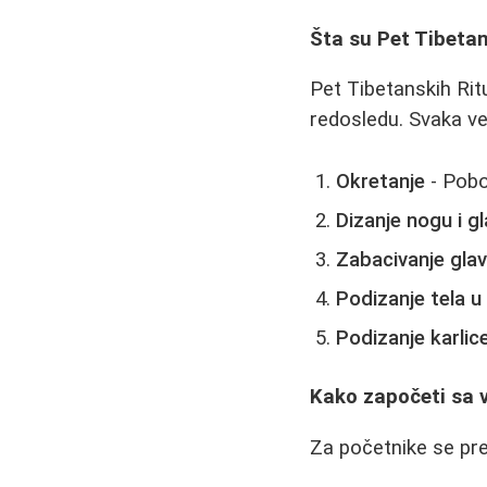
Šta su Pet Tibetan
Pet Tibetanskih Rit
redosledu. Svaka vež
Okretanje
- Pobo
Dizanje nogu i g
Zabacivanje gla
Podizanje tela u
Podizanje karlic
Kako započeti sa
Za početnike se pre