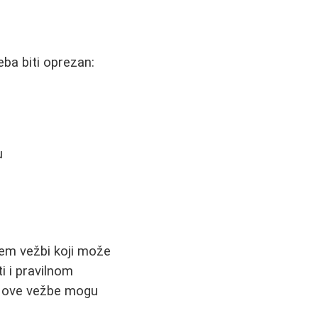
eba biti oprezan:
u
tem vežbi koji može
ti i pravilnom
, ove vežbe mogu