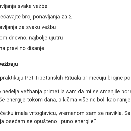
vljanja svake vežbe
ećavajte broj ponavljanja za 2
avljanja za svaku vežbu
om dnevno, najbolje ujutru
a pravilno disanje
 vežbaju
praktikuju Pet Tibetanskih Rituala primećuju brojne poz
o nedelja vežbanja primetila sam da mi se smanjile bo
e energije tokom dana, a kičma više ne boli kao ranije.
četku imala vrtoglavicu, vremenom sam se navikla. S
a osećam se opušteno i puno energije."