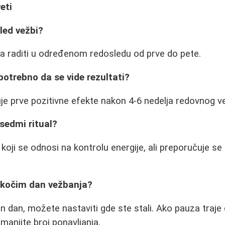
eti
sled vežbi?
a raditi u određenom redosledu od prve do pete.
potrebno da se vide rezultati?
uje prve pozitivne efekte nakon 4-6 nedelja redovnog v
i sedmi ritual?
al koji se odnosi na kontrolu energije, ali preporučuje 
eskočim dan vežbanja?
n dan, možete nastaviti gde ste stali. Ako pauza traje
manjite broj ponavljanja.