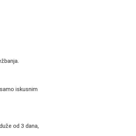
ežbanja.
se samo iskusnim
 duže od 3 dana,