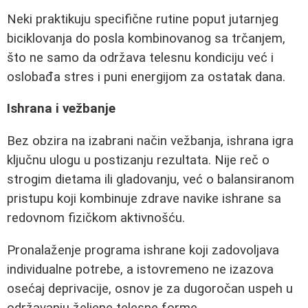
Neki praktikuju specifične rutine poput jutarnjeg
biciklovanja do posla kombinovanog sa trčanjem,
što ne samo da održava telesnu kondiciju već i
oslobađa stres i puni energijom za ostatak dana.
Ishrana i vežbanje
Bez obzira na izabrani način vežbanja, ishrana igra
ključnu ulogu u postizanju rezultata. Nije reč o
strogim dietama ili gladovanju, već o balansiranom
pristupu koji kombinuje zdrave navike ishrane sa
redovnom fizičkom aktivnošću.
Pronalaženje programa ishrane koji zadovoljava
individualne potrebe, a istovremeno ne izazova
osećaj deprivacije, osnov je za dugoročan uspeh u
održavanju željene telesne forme.