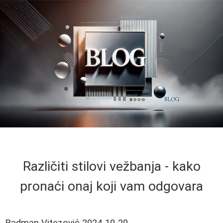
Različiti stilovi vežbanja - kako
pronaći onaj koji vam odgovara
Radman Vitezović
2024-10-20