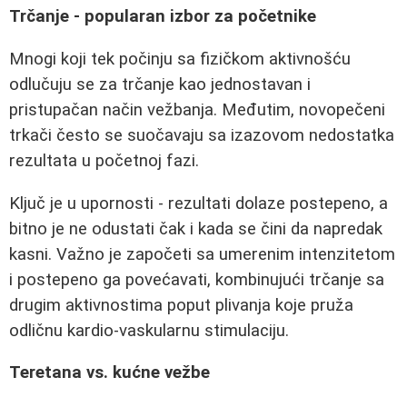
Trčanje - popularan izbor za početnike
Mnogi koji tek počinju sa fizičkom aktivnošću
odlučuju se za trčanje kao jednostavan i
pristupačan način vežbanja. Međutim, novopečeni
trkači često se suočavaju sa izazovom nedostatka
rezultata u početnoj fazi.
Ključ je u upornosti - rezultati dolaze postepeno, a
bitno je ne odustati čak i kada se čini da napredak
kasni. Važno je započeti sa umerenim intenzitetom
i postepeno ga povećavati, kombinujući trčanje sa
drugim aktivnostima poput plivanja koje pruža
odličnu kardio-vaskularnu stimulaciju.
Teretana vs. kućne vežbe