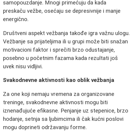
samopouzdanje. Mnogi primećuju da kada
preskaču vežbe, osećaju se depresivnije i manje
energično.
Društveni aspekt vežbanja takođe igra važnu ulogu.
Vežbanje sa prijateljima ili u grupi može biti snažan
motivacioni faktor i sprečiti brzo odustajanje,
posebno u početnim fazama kada rezultati još
uvek nisu vidljivi.
Svakodnevne aktivnosti kao oblik vežbanja
Za one koji nemaju vremena za organizovane
treninge, svakodnevne aktivnosti mogu biti
iznenađujuće efikasne. Penjanje uz stepenice, brzo
hodanje, setnja sa ljubimcima ili čak kućni poslovi
mogu doprineti održavanju forme.