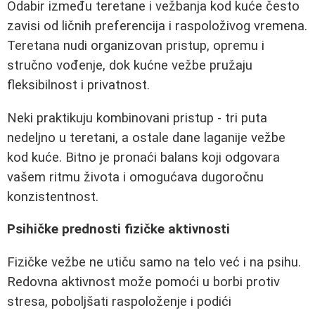
Odabir između teretane i vežbanja kod kuće često
zavisi od ličnih preferencija i raspoloživog vremena.
Teretana nudi organizovan pristup, opremu i
stručno vođenje, dok kućne vežbe pružaju
fleksibilnost i privatnost.
Neki praktikuju kombinovani pristup - tri puta
nedeljno u teretani, a ostale dane laganije vežbe
kod kuće. Bitno je pronaći balans koji odgovara
vašem ritmu života i omogućava dugoročnu
konzistentnost.
Psihičke prednosti fizičke aktivnosti
Fizičke vežbe ne utiču samo na telo već i na psihu.
Redovna aktivnost može pomoći u borbi protiv
stresa, poboljšati raspoloženje i podići