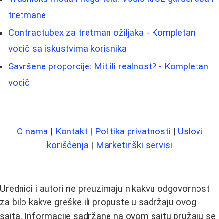
tretmane
Contractubex za tretman ožiljaka - Kompletan
vodič sa iskustvima korisnika
Savršene proporcije: Mit ili realnost? - Kompletan
vodič
O nama
|
Kontakt
|
Politika privatnosti
|
Uslovi
korišćenja
|
Marketinški servisi
Urednici i autori ne preuzimaju nikakvu odgovornost
za bilo kakve greške ili propuste u sadržaju ovog
sajta. Informacije sadržane na ovom sajtu pružaju se