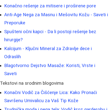
Konačno rešenje za mitisere i proširene pore
Anti-Age Nega za Masnu i Mešovitu Kožu - Saveti i
Preporuke
Spušteni očni kapci - Da li postoji rešenje bez
hirurgije?
Kalcijum - Ključni Mineral za Zdravlje dece i
Odraslih
Blagotvorno Dejstvo Masaže: Koristi, Vrste i
Saveti
Tekstovi na srodnim blogovima
Konačni Vodič za Čišćenje Lica: Kako Pronaći
Savršenu Umivalicu za Vaš Tip Kože
Trudnička moda i nega tela: Vodič kroz garderobu i