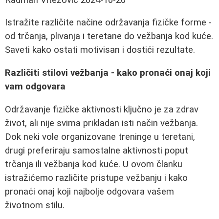
Istražite različite načine održavanja fizičke forme -
od trčanja, plivanja i teretane do vežbanja kod kuće.
Saveti kako ostati motivisan i dostići rezultate.
Različiti stilovi vežbanja - kako pronaći onaj koji
vam odgovara
Održavanje fizičke aktivnosti ključno je za zdrav
život, ali nije svima prikladan isti način vežbanja.
Dok neki vole organizovane treninge u teretani,
drugi preferiraju samostalne aktivnosti poput
trčanja ili vežbanja kod kuće. U ovom članku
istražićemo različite pristupe vežbanju i kako
pronaći onaj koji najbolje odgovara vašem
životnom stilu.