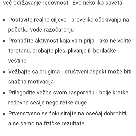
već održavanje redovnosti. Evo nekoliko saveta:
Postavite realne ciljeve - prevelika očekivanja na
početku vode razočarenju
Pronađite aktivnost koja vam prija - ako ne volite
teretanu, probajte ples, plivanje ili borilačke
veštine
Vežbajte sa drugima - društveni aspekt može biti
snažna motivacija
Prilagodite vežbe svom rasporedu - bolje kratke
redovne sesije nego retke duge
Prvenstveno se fokusirajte na osećaj dobrobiti,
a ne samo na fizičke rezultate