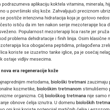
 podrazumeva aplikaciju koktela vitamina, minerala, hij
tno u površinski sloj kože. Zahvaljujući preciznom ubri
se postiže intenzivna hidratacija koja je gotovo nedos
često ističu da im ten nakon serije mezoterapije lica 
sveženo. Popularnost mezoterapiji lica raste jer pruža
kod problema dehidratacije i finih linija. Osim klasične 
mezoterapija lica obogaćena peptidima, prilagođena zrel
ica koriste se izuzetno tanke iglice, pa je osećaj nel
 ostaje vidljiv mesecima.
- nova era regeneracije kože
ajnaprednijim metodama,
biološki tretmani
zauzimaju 
ionalne kozmetike,
biološkim tretmanom
stimulišemo 
nizme organizma. Cilj
biološkog tretmana
nije samo 
tanje obnove ćelija iznutra. U domenu
bioloških tretm
avo oni koji koriste potencijal matičnih ćelija i egzozo