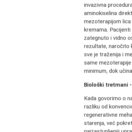
invazivna procedura
aminokiselina direk
mezoterapijom lica 
kremama. Pacijenti 
zategnuto i vidno o
rezultate, naročito 
sve je traženija i 
same mezoterapije l
minimum, dok učinak
Biološki tretmani 
Kada govorimo o n
razliku od konvenc
regenerativne meha
starenja, već pokre
najzastupljeniji upr