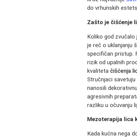
do vrhunskih estetsk
Zašto je čišćenje 
Koliko god zvučalo 
je reč o uklanjanju
specifičan pristup
rizik od upalnih pr
kvaliteta
čišćenja li
Stručnjaci savetuju
nanosili dekorativ
agresivnih preparat
razliku u očuvanju li
Mezoterapija lica 
Kada kućna nega do