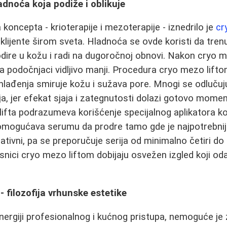
adnoća koja podiže i oblikuje
koncepta - krioterapije i mezoterapije - iznedrilo je
cr
 klijente širom sveta. Hladnoća se ovde koristi da tren
ire u kožu i radi na dugoročnoj obnovi. Nakon cryo me
, a podočnjaci vidljivo manji. Procedura cryo mezo liftom
hlađenja smiruje kožu i sužava pore. Mnogi se odlučuj
a, jer efekat sjaja i zategnutosti dolazi gotovo mome
ifta podrazumeva korišćenje specijalnog aplikatora k
omogućava serumu da prodre tamo gde je najpotrebnije
ativni, pa se preporučuje serija od minimalno četiri do
snici cryo mezo liftom dobijaju osvežen izgled koji oda
- filozofija vrhunske estetike
ergiji profesionalnog i kućnog pristupa, nemoguće je