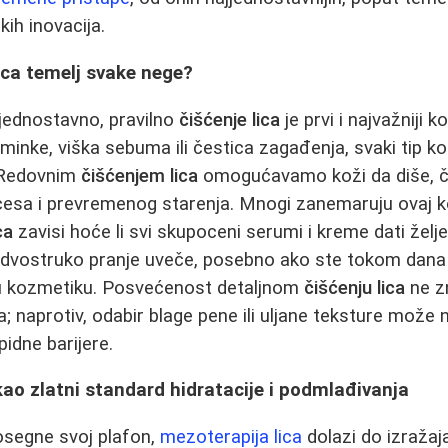
ih inovacija.
lica temelj svake nege?
jednostavno, pravilno
čišćenje lica
je prvi i najvažniji k
 šminke, viška sebuma ili čestica zagađenja, svaki tip 
. Redovnim
čišćenjem lica
omogućavamo koži da diše, č
ocesa i prevremenog starenja. Mnogi zanemaruju ovaj k
ca
zavisi hoće li svi skupoceni serumi i kreme dati želje
 dvostruko pranje uveče, posebno ako ste tokom dana b
nu kozmetiku. Posvećenost detaljnom
čišćenju lica
ne z
a; naprotiv, odabir blage pene ili uljane teksture može
pidne barijere.
kao zlatni standard hidratacije i podmlađivanja
segne svoj plafon,
mezoterapija lica
dolazi do izražaj