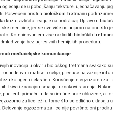
a
ogledaju se u poboljšanju teksture, ujednačavanju pig
ti. Posvećeni pristup
biološkom tretmanu
podrazumeva
aka koža različito reaguje na podsticaj. Upravo u
biolo
tske medicine, jer se sve više oslanjamo na ono što j
ato. Kombinovanjem više različitih
bioloških tretman
dmlađivanja bez agresivnih hemijskih procedura.
- moć međućelijske komunikacije
ivijih inovacija u okviru biološkog tretmana svakako s
irodni derivati matičnih ćelija, prenose najvažnije inf
sintezu kolagena i elastina. Korišćenjem egzozoma za li
nih tkiva i značajno smanjuju znakovi starenja. Nakon
 pacijenti primećuju da su im fine bore ublažene, a to
zozoma za lice leži u tome što se odlično uklapaju u
 Delovanje egzozoma za lice nije površno; oni prodiru d