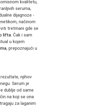
romisnom kvalitetu,
ranljivih seruma,
dualne dijagnoze -
genetikom, načinom
eviti tretmani gde se
 lifta
. Čak i sam
ritual u kojem
alma
, prepoznajući u
ezultate, njihov
negu. Serum je
re dublje od same
čin na koji se ona
tragaju za laganim