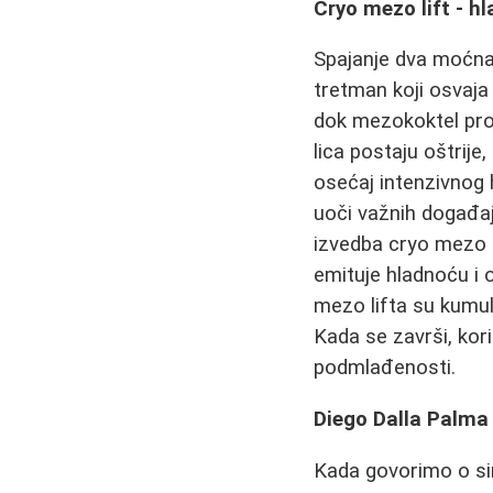
Cryo mezo lift - hl
Spajanje dva moćna 
tretman koji osvaja
dok mezokoktel prod
lica postaju oštrije
osećaj intenzivnog 
uoči važnih događaj
izvedba cryo mezo l
emituje hladnoću i 
mezo lifta su kumul
Kada se završi, kori
podmlađenosti.
Diego Dalla Palma 
Kada govorimo o sin