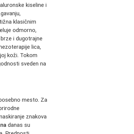
aluronske kiseline i
zgavanju,
tižna klasičnim
deluje odmorno,
 brze i dugotrajne
mezoterapije lica,
ijoj koži. Tokom
agodnosti sveden na
posebno mesto. Za
prirodne
maskiranje znakova
ana
danas su
ma. Prednosti