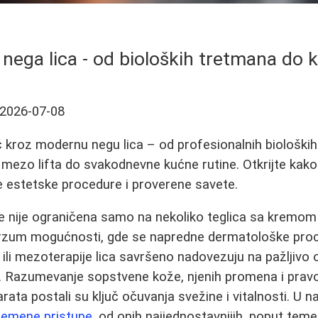
ega lica - od bioloških tretmana do 
2026-07-08
 kroz modernu negu lica – od profesionalnih bioloških
 mezo lifta do svakodnevne kućne rutine. Otkrijte kak
je estetske procedure i proverene savete.
e nije ograničena samo na nekoliko teglica sa kremom 
erzum mogućnosti, gde se napredne dermatološke pro
ili mezoterapije lica savršeno nadovezuju na pažljivo 
. Razumevanje sopstvene kože, njenih promena i pra
rata postali su ključ očuvanja svežine i vitalnosti. U 
remene pristupe
, od onih najjednostavnijih, poput temel