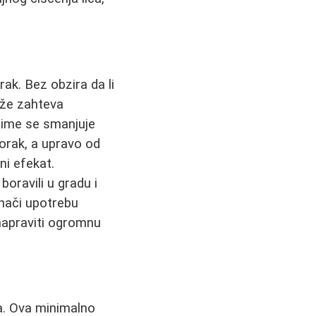
orak. Bez obzira da li
kože zahteva
ime se smanjuje
orak, a upravo od
ni efekat.
oravili u gradu i
nači upotrebu
 napraviti ogromnu
a. Ova minimalno