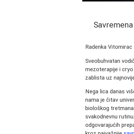
Savremena n
Radenka Vitomirac
Sveobuhvatan vodič
mezoterapije i cryo
zablista uz najnovi
Nega lica danas viš
nama je čitav univ
biološkog tretmana 
svakodnevnu rutinu
odgovarajućih prepa
kroz najvažnije
sav