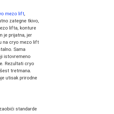
yo mezo lift
,
utno zategne tkivo,
zo lifta, konture
 je prijatna, jer
u na cryo mezo lift
ntalno. Sama
oji istovremeno
. Rezultati cryo
 šest tretmana.
je utisak prirodne
 zaobići standarde