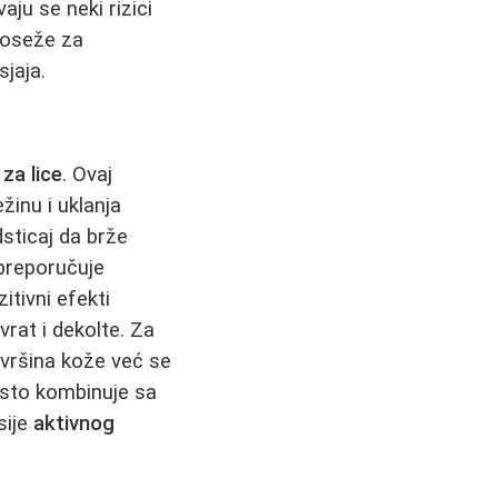
ju se neki rizici
 poseže za
jaja.
 za lice
. Ovaj
inu i uklanja
odsticaj da brže
preporučuje
itivni efekti
rat i dekolte. Za
vršina kože već se
sto kombinuje sa
sije
aktivnog