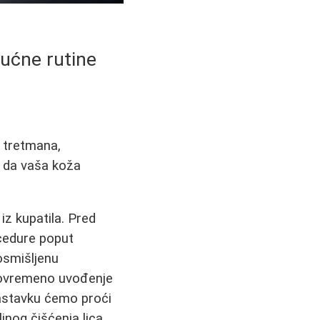
kućne rutine
 tretmana,
o da vaša koža
iz kupatila. Pred
cedure poput
osmišljenu
vovremeno uvođenje
nastavku ćemo proći
jnog čišćenja lica,