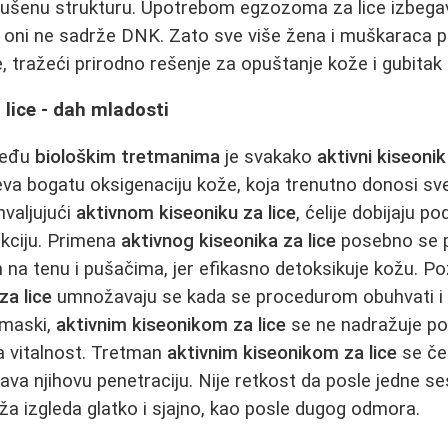
ušenu strukturu. Upotrebom egzozoma za lice izbegava
 jer oni ne sadrže DNK. Zato sve više žena i muškaraca
 tražeći prirodno rešenje za opuštanje kože i gubitak s
 lice - dah mladosti
među
biološkim tretmanima
je svakako
aktivni kiseonik
a bogatu oksigenaciju kože, koja trenutno donosi svež
valjujući
aktivnom kiseoniku za lice
, ćelije dobijaju p
nkciju. Primena
aktivnog kiseonika za lice
posebno se 
na tenu i pušačima, jer efikasno detoksikuje kožu. Poz
za lice
umnožavaju se kada se procedurom obuhvati i v
 maski,
aktivnim kiseonikom za lice
se ne nadražuje po
a vitalnost. Tretman
aktivnim kiseonikom za lice
se če
ava njihovu penetraciju. Nije retkost da posle jedne se
a izgleda glatko i sjajno, kao posle dugog odmora.