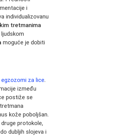
mentacije i
 individualizovanu
škim tretmanima
e ljudskom
a
moguće je dobiti
u
egzozomi za lice
.
ormacije između
ce postiže se
 tretmana
nus kože poboljšan.
 druge protokole,
o dubljih slojeva i