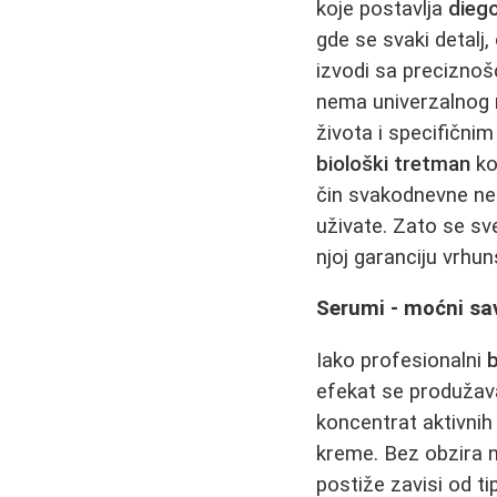
koje postavlja
diego
gde se svaki detalj
izvodi sa preciznoš
nema univerzalnog r
života i specifični
biološki tretman
ko
čin svakodnevne neg
uživate. Zato se sv
njoj garanciju vrhun
Serumi - moćni sav
Iako profesionalni
b
efekat se produžav
koncentrat aktivnih
kreme. Bez obzira na
postiže zavisi od t