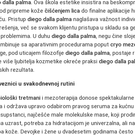
 dalla palma
. Ova škola estetike insistira na beskomp
, od pripreme kože
čišćenjem lica
do finalne aplikacije h
ću. Pristup
diego dalla palma
naglašava važnost indivi
ešenja, već se svakom klijentu pristupa u skladu sa 
m problemima. U duhu
diego dalla palma
, negu čine sloj
mbinuje sa aparativnim procedurama poput
cryo mezo
e, pod uticajem filozofije
diego dalla palma
, postaje 
e više ljubitelja kozmetike okreće praksi
diego dalla p
skih rezultata.
eznici u svakodnevnoj rutini
iološki tretmani
i mezoterapija donose spektakularne r
a i održava upravo odabirom pravog seruma za kućnu 
 supstanci, najčešće male molekulske mase, koji prodi
 uzrast, potreba za hidratacijom je univerzalna, ali na
ipa kože. Devojke i žene u dvadesetim godinama često 