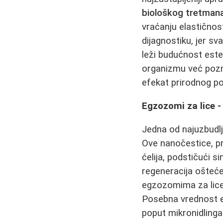
biološkog tretman
vraćanju elastičnos
dijagnostiku, jer sv
leži budućnost este
organizmu već pozn
efekat prirodnog po
Egzozomi za lice 
Jedna od najuzbudlj
Ove nanočestice, pr
ćelija, podstičući 
regeneracija ošteće
egzozomima za lice,
Posebna vrednost eg
poput mikronidlinga.