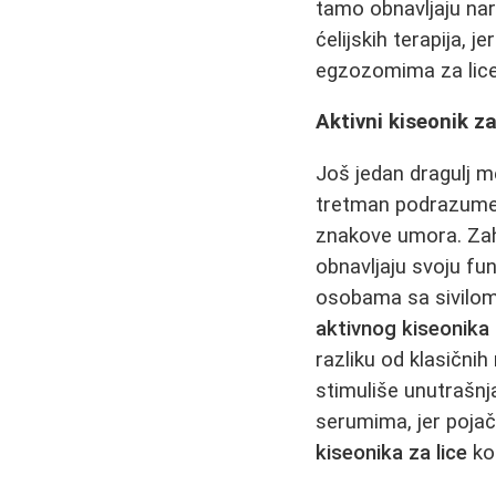
tamo obnavljaju nar
ćelijskih terapija,
egzozomima za lice,
Aktivni kiseonik za
Još jedan dragulj 
tretman podrazumev
znakove umora. Zah
obnavljaju svoju fu
osobama sa sivilom 
aktivnog kiseonika 
razliku od klasičnih
stimuliše unutrašnj
serumima, jer pojač
kiseonika za lice
kož