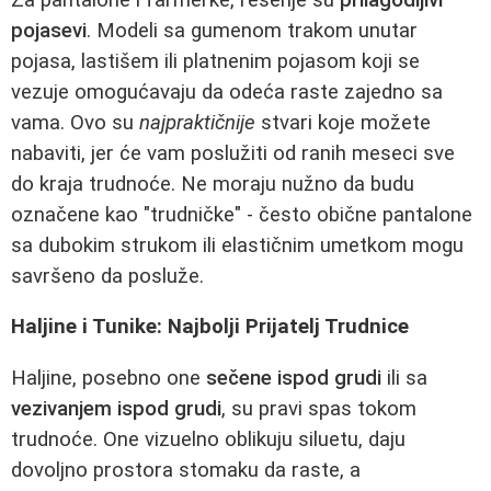
pojasevi
. Modeli sa gumenom trakom unutar
pojasa, lastišem ili platnenim pojasom koji se
vezuje omogućavaju da odeća raste zajedno sa
vama. Ovo su
najpraktičnije
stvari koje možete
nabaviti, jer će vam poslužiti od ranih meseci sve
do kraja trudnoće. Ne moraju nužno da budu
označene kao "trudničke" - često obične pantalone
sa dubokim strukom ili elastičnim umetkom mogu
savršeno da posluže.
Haljine i Tunike: Najbolji Prijatelj Trudnice
Haljine, posebno one
sečene ispod grudi
ili sa
vezivanjem ispod grudi
, su pravi spas tokom
trudnoće. One vizuelno oblikuju siluetu, daju
dovoljno prostora stomaku da raste, a