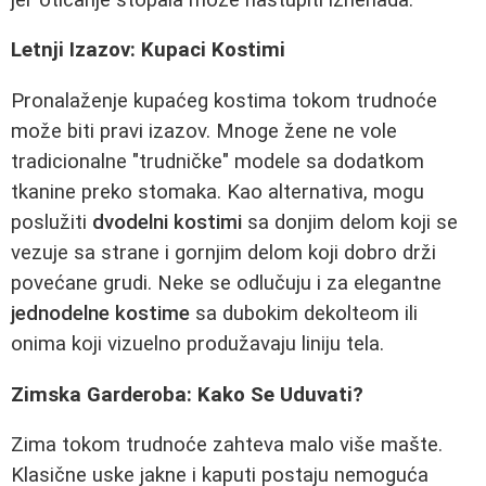
Letnji Izazov: Kupaci Kostimi
Pronalaženje kupaćeg kostima tokom trudnoće
može biti pravi izazov. Mnoge žene ne vole
tradicionalne "trudničke" modele sa dodatkom
tkanine preko stomaka. Kao alternativa, mogu
poslužiti
dvodelni kostimi
sa donjim delom koji se
vezuje sa strane i gornjim delom koji dobro drži
povećane grudi. Neke se odlučuju i za elegantne
jednodelne kostime
sa dubokim dekolteom ili
onima koji vizuelno produžavaju liniju tela.
Zimska Garderoba: Kako Se Uduvati?
Zima tokom trudnoće zahteva malo više mašte.
Klasične uske jakne i kaputi postaju nemoguća