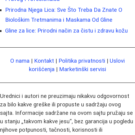
Prirodna Njega Lica: Sve Što Treba Da Znate O
Biološkim Tretmanima i Maskama Od Gline
Gline za lice: Prirodni način za čistu i zdravu kožu
O nama
|
Kontakt
|
Politika privatnosti
|
Uslovi
korišćenja
|
Marketinški servisi
Urednici i autori ne preuzimaju nikakvu odgovornost
za bilo kakve greške ili propuste u sadržaju ovog
sajta. Informacije sadržane na ovom sajtu pružaju se
u stanju „takvom kakve jesu“, bez garancija u pogledu
njihove potpunosti, tačnosti, korisnosti ili