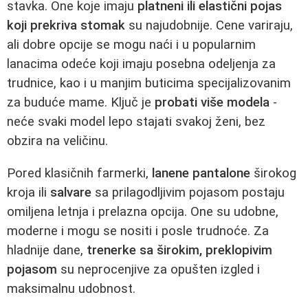
stavka. One koje imaju
platneni ili elastični pojas
koji prekriva stomak
su najudobnije. Cene variraju,
ali dobre opcije se mogu naći i u popularnim
lanacima odeće koji imaju posebna odeljenja za
trudnice, kao i u manjim buticima specijalizovanim
za buduće mame. Ključ je
probati više modela
-
neće svaki model lepo stajati svakoj ženi, bez
obzira na veličinu.
Pored klasičnih farmerki,
lanene pantalone
širokog
kroja ili
salvare
sa prilagodljivim pojasom postaju
omiljena letnja i prelazna opcija. One su udobne,
moderne i mogu se nositi i posle trudnoće. Za
hladnije dane,
trenerke sa širokim, preklopivim
pojasom
su neprocenjive za opušten izgled i
maksimalnu udobnost.