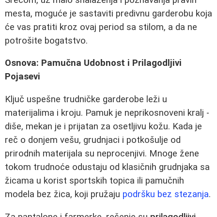
mesta, moguće je sastaviti predivnu garderobu koja
će vas pratiti kroz ovaj period sa stilom, a da ne
potrošite bogatstvo.
Osnova: Pamučna Udobnost i Prilagodljivi
Pojasevi
Ključ uspešne trudničke garderobe leži u
materijalima i kroju. Pamuk je neprikosnoveni kralj -
diše, mekan je i prijatan za osetljivu kožu. Kada je
reč o donjem vešu, grudnjaci i potkošulje od
prirodnih materijala su neprocenjivi. Mnoge žene
tokom trudnoće odustaju od klasičnih grudnjaka sa
žicama u korist sportskih topica ili pamučnih
modela bez žica, koji pružaju
podršku bez stezanja
.
Za pantalone i farmerke, rešenje su
prilagodljivi