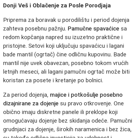
Donji Veš i Oblačenje za Posle Porodjaja
Priprema za boravak u porodilištu i period dojenja
zahteva posebnu pažnju.
Pamučne spavaćice
sa
redom kopčanja napred su izuzetno praktične i
pristojne. Setovi koji uključuju spavaćicu i lagani
bade mantil (ogrtač) čine odličnu kupovinu. Bade
mantil nije uvek obavezan, posebno tokom vrućih
letnjih meseci, ali lagani pamučni ogrtač može biti
koristan za posete i kretanje po bolnici.
Za period dojenja,
majice i potkošulje posebno
dizajnirane za dojenje
su pravo otkrovenje. One
obično imaju diskretne panele ili preklope koji
omogućavaju dojenje bez skidanja odeće. Pamučni
grudnjaci za dojenje, širokih naramenica i bez žica,
su takođe odlična investicija za udobnost i