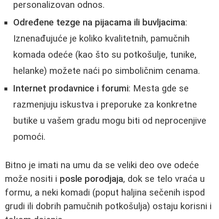
personalizovan odnos.
Određene tezge na pijacama ili buvljacima
:
Iznenađujuće je koliko kvalitetnih, pamučnih
komada odeće (kao što su potkošulje, tunike,
helanke) možete naći po simboličnim cenama.
Internet prodavnice i forumi
: Mesta gde se
razmenjuju iskustva i preporuke za konkretne
butike u vašem gradu mogu biti od neprocenjive
pomoći.
Bitno je imati na umu da se veliki deo ove odeće
može nositi i
posle porodjaja
, dok se telo vraća u
formu, a neki komadi (poput haljina sečenih ispod
grudi ili dobrih pamučnih potkošulja) ostaju korisni i