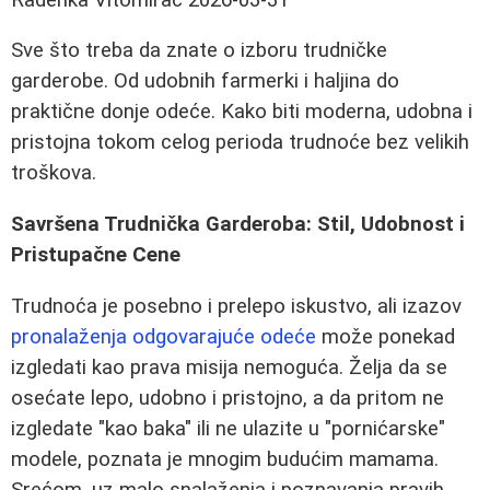
Sve što treba da znate o izboru trudničke
garderobe. Od udobnih farmerki i haljina do
praktične donje odeće. Kako biti moderna, udobna i
pristojna tokom celog perioda trudnoće bez velikih
troškova.
Savršena Trudnička Garderoba: Stil, Udobnost i
Pristupačne Cene
Trudnoća je posebno i prelepo iskustvo, ali izazov
pronalaženja odgovarajuće odeće
može ponekad
izgledati kao prava misija nemoguća. Želja da se
osećate lepo, udobno i pristojno, a da pritom ne
izgledate "kao baka" ili ne ulazite u "pornićarske"
modele, poznata je mnogim budućim mamama.
Srećom, uz malo snalaženja i poznavanja pravih