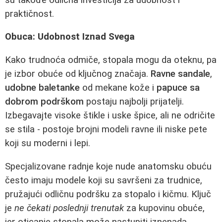
praktičnost.
Obuca: Udobnost Iznad Svega
Kako trudnoća odmiče, stopala mogu da oteknu, pa
je izbor obuće od ključnog značaja.
Ravne sandale
,
udobne baletanke
od mekane kože i
papuce sa
dobrom podrškom
postaju najbolji prijatelji.
Izbegavajte visoke štikle i uske špice, ali ne odričite
se stila - postoje brojni modeli ravne ili niske pete
koji su moderni i lepi.
Specjalizovane radnje koje nude anatomsku obuću
često imaju modele koji su savršeni za trudnice,
pružajući odličnu podršku za stopalo i kičmu. Ključ
je
ne čekati poslednji trenutak
za kupovinu obuće,
jer oticanje stopala može nastupiti iznenada.