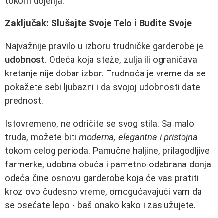
tokom dojenja.
Zaključak: Slušajte Svoje Telo i Budite Svoje
Najvažnije pravilo u izboru trudničke garderobe je
udobnost
. Odeća koja steže, zulja ili ograničava
kretanje nije dobar izbor. Trudnoća je vreme da se
pokažete sebi ljubazni i da svojoj udobnosti date
prednost.
Istovremeno, ne odričite se svog stila. Sa malo
truda, možete biti
moderna, elegantna i pristojna
tokom celog perioda. Pamučne haljine, prilagodljive
farmerke, udobna obuća i pametno odabrana donja
odeća čine osnovu garderobe koja će vas pratiti
kroz ovo čudesno vreme, omogućavajući vam da
se osećate lepo - baš onako kako i zaslužujete.