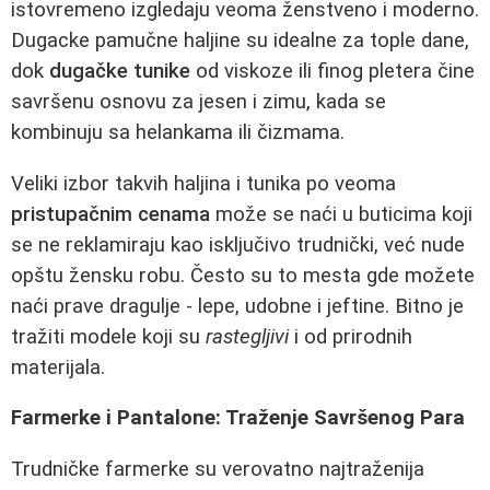
istovremeno izgledaju veoma ženstveno i moderno.
Dugacke pamučne haljine su idealne za tople dane,
dok
dugačke tunike
od viskoze ili finog pletera čine
savršenu osnovu za jesen i zimu, kada se
kombinuju sa helankama ili čizmama.
Veliki izbor takvih haljina i tunika po veoma
pristupačnim cenama
može se naći u buticima koji
se ne reklamiraju kao isključivo trudnički, već nude
opštu žensku robu. Često su to mesta gde možete
naći prave dragulje - lepe, udobne i jeftine. Bitno je
tražiti modele koji su
rastegljivi
i od prirodnih
materijala.
Farmerke i Pantalone: Traženje Savršenog Para
Trudničke farmerke su verovatno najtraženija