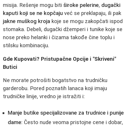
misija. Rešenje mogu biti
široke pelerine
,
dugački
kaputi koji se ne kopčaju
već se preklapaju, ili pak
jakne muškog kroja
koje se mogu zakopčati ispod
stomaka. Debeli, dugački džemperi i tunike koje se
nose preko helanki i čizama takođe čine toplu i
stilsku kombinaciju.
Gde Kupovati? Pristupačne Opcije i "Skriveni"
Butici
Ne morate potrošiti bogatstvo na trudničku
garderobu. Pored poznatih lanaca koji imaju
trudničke linije, vredno je istražiti i:
Manje butike specijalizovane za trudnice i punije
dame
: Često nude veoma pristojne cene i dobar,