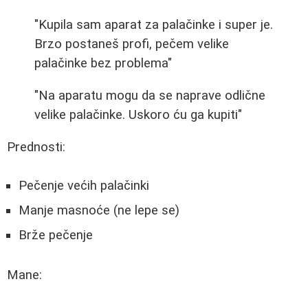
"Kupila sam aparat za palačinke i super je.
Brzo postaneš profi, pečem velike
palačinke bez problema"
"Na aparatu mogu da se naprave odlične
velike palačinke. Uskoro ću ga kupiti"
Prednosti:
Pečenje većih palačinki
Manje masnoće (ne lepe se)
Brže pečenje
Mane: