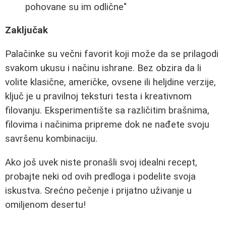
pohovane su im odlične"
Zaključak
Palačinke su večni favorit koji može da se prilagodi
svakom ukusu i načinu ishrane. Bez obzira da li
volite klasične, američke, ovsene ili heljdine verzije,
ključ je u pravilnoj teksturi testa i kreativnom
filovanju. Eksperimentište sa različitim brašnima,
filovima i načinima pripreme dok ne nađete svoju
savršenu kombinaciju.
Ako još uvek niste pronašli svoj idealni recept,
probajte neki od ovih predloga i podelite svoja
iskustva. Srećno pečenje i prijatno uživanje u
omiljenom desertu!