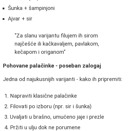
Šunka + šampinjoni
Ajvar + sir
"Za slanu varijantu filujem ih sirom
najčešće ili kačkavaljem, pavlakom,
kečapom i origanom"
Pohovane palačinke - poseban zalogaj
Jedna od najukusnijih varijanti - kako ih pripremiti:
Napraviti klasične palačinke
Filovati po izboru (npr. sir i šunka)
Uvaljati u brašno, umućeno jaje i prezle
Pržiti u ulju dok ne porumene