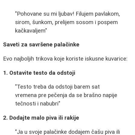
"Pohovane su mi ljubav! Filujem pavlakom,
sirom, šunkom, prelijem sosom i pospem
kačkavaljem"
Saveti za savršene palačinke
Evo najboljih trikova koje koriste iskusne kuvarice:
1. Ostavite testo da odstoji
"Testo treba da odstoji barem sat
vremena pre pečenja da se brašno napije
tečnosti i nabubri"
2. Dodajte malo piva ili rakije
"Ja u svoje palačinke dodajem čašu piva ili