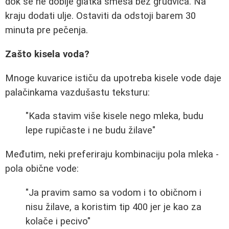
dok se ne dobije glatka smesa bez grudvica. Na
kraju dodati ulje. Ostaviti da odstoji barem 30
minuta pre pečenja.
Zašto kisela voda?
Mnoge kuvarice ističu da upotreba kisele vode daje
palačinkama vazdušastu teksturu:
"Kada stavim više kisele nego mleka, budu
lepe rupičaste i ne budu žilave"
Međutim, neki preferiraju kombinaciju pola mleka -
pola obične vode:
"Ja pravim samo sa vodom i to običnom i
nisu žilave, a koristim tip 400 jer je kao za
kolače i pecivo"