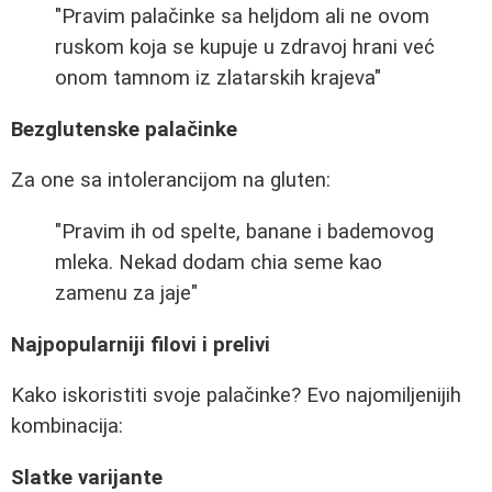
"Pravim palačinke sa heljdom ali ne ovom
ruskom koja se kupuje u zdravoj hrani već
onom tamnom iz zlatarskih krajeva"
Bezglutenske palačinke
Za one sa intolerancijom na gluten:
"Pravim ih od spelte, banane i bademovog
mleka. Nekad dodam chia seme kao
zamenu za jaje"
Najpopularniji filovi i prelivi
Kako iskoristiti svoje palačinke? Evo najomiljenijih
kombinacija:
Slatke varijante