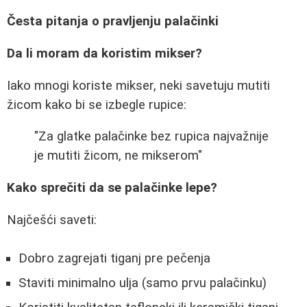
Česta pitanja o pravljenju palačinki
Da li moram da koristim mikser?
Iako mnogi koriste mikser, neki savetuju mutiti
žicom kako bi se izbegle rupice:
"Za glatke palačinke bez rupica najvažnije
je mutiti žicom, ne mikserom"
Kako sprečiti da se palačinke lepe?
Najčešći saveti:
Dobro zagrejati tiganj pre pečenja
Staviti minimalno ulja (samo prvu palačinku)