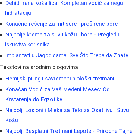
Dehidrirana koža lica: Kompletan vodič za negu i
hidrataciju
Konačno rešenje za mitisere i proširene pore
Najbolje kreme za suvu kožu i bore - Pregled i
iskustva korisnika
Implantati u Jagodicama: Sve Što Treba da Znate
Tekstovi na srodnim blogovima
Hemijski piling i savremeni biološki tretmani
Konačan Vodič za Vaš Medeni Mesec: Od
Krstarenja do Egzotike
Najbolji Losioni i Mleka za Telo za Osetljivu i Suvu
Kožu
Najbolji Besplatni Tretmani Lepote - Prirodne Tajne