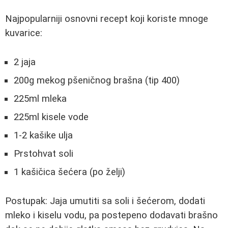
Najpopularniji osnovni recept koji koriste mnoge
kuvarice:
2 jaja
200g mekog pšeničnog brašna (tip 400)
225ml mleka
225ml kisele vode
1-2 kašike ulja
Prstohvat soli
1 kašičica šećera (po želji)
Postupak: Jaja umutiti sa soli i šećerom, dodati
mleko i kiselu vodu, pa postepeno dodavati brašno