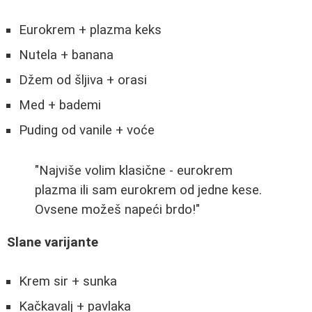
Eurokrem + plazma keks
Nutela + banana
Džem od šljiva + orasi
Med + bademi
Puding od vanile + voće
"Najviše volim klasične - eurokrem
plazma ili sam eurokrem od jedne kese.
Ovsene možeš napeći brdo!"
Slane varijante
Krem sir + sunka
Kačkavalj + pavlaka