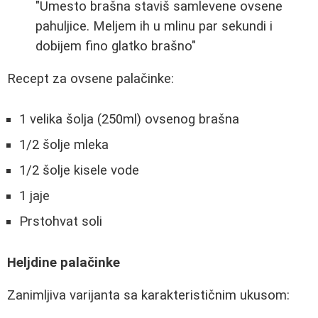
"Umesto brašna staviš samlevene ovsene
pahuljice. Meljem ih u mlinu par sekundi i
dobijem fino glatko brašno"
Recept za ovsene palačinke:
1 velika šolja (250ml) ovsenog brašna
1/2 šolje mleka
1/2 šolje kisele vode
1 jaje
Prstohvat soli
Heljdine palačinke
Zanimljiva varijanta sa karakterističnim ukusom: