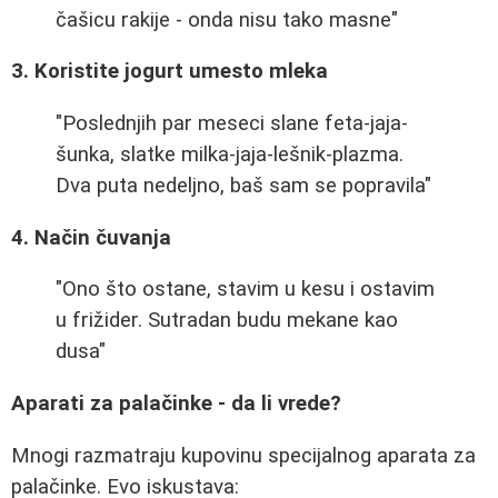
čašicu rakije - onda nisu tako masne"
3. Koristite jogurt umesto mleka
"Poslednjih par meseci slane feta-jaja-
šunka, slatke milka-jaja-lešnik-plazma.
Dva puta nedeljno, baš sam se popravila"
4. Način čuvanja
"Ono što ostane, stavim u kesu i ostavim
u frižider. Sutradan budu mekane kao
dusa"
Aparati za palačinke - da li vrede?
Mnogi razmatraju kupovinu specijalnog aparata za
palačinke. Evo iskustava: