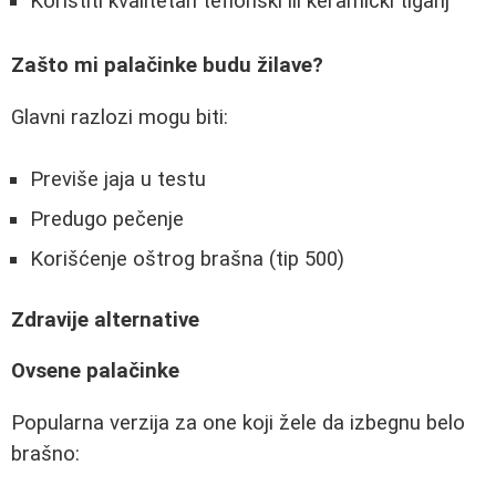
Koristiti kvalitetan teflonski ili keramički tiganj
Zašto mi palačinke budu žilave?
Glavni razlozi mogu biti:
Previše jaja u testu
Predugo pečenje
Korišćenje oštrog brašna (tip 500)
Zdravije alternative
Ovsene palačinke
Popularna verzija za one koji žele da izbegnu belo
brašno: