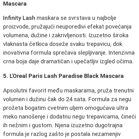
Mascara
Infinity Lash
maskara se svrstava u najbolje
proizvode, pružajući neuporedivi efekat povećanja
volumena, dužine i zakrivljenosti. Izuzetno široka
vlaknasta četkica doseže svaku trepavicu, dok
inovativna formula sprečava slepljivanje. Intenzivna
crna boja daje dramatičan i upečatljiv izgled očima.
5. L'Oreal Paris Lash Paradise Black Mascara
Apsolutni favorit među maskarama, pruža trenutni
volumen i dužinu čak do 24 sata. Formula za negu
prožeta bogatim cvetnim uljem omogućava ultra
meko nanošenje i dodatnu negu trepavicama, čineći
ih nežnim i gustom. Njena izuzetno dugotrajna
formula je razlog zašto je postala nezamenjiv