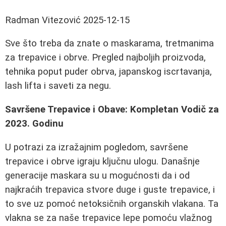
Radman Vitezović
2025-12-15
Sve što treba da znate o maskarama, tretmanima
za trepavice i obrve. Pregled najboljih proizvoda,
tehnika poput puder obrva, japanskog iscrtavanja,
lash lifta i saveti za negu.
Savršene Trepavice i Obave: Kompletan Vodič za
2023. Godinu
U potrazi za izražajnim pogledom, savršene
trepavice i obrve igraju ključnu ulogu. Današnje
generacije maskara su u mogućnosti da i od
najkraćih trepavica stvore duge i guste trepavice, i
to sve uz pomoć netoksičnih organskih vlakana. Ta
vlakna se za naše trepavice lepe pomoću vlažnog