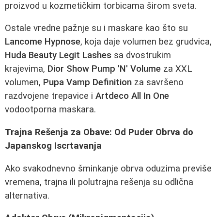
proizvod u kozmetičkim torbicama širom sveta.
Ostale vredne pažnje su i maskare kao što su
Lancome Hypnose
, koja daje volumen bez grudvica,
Huda Beauty Legit Lashes
sa dvostrukim
krajevima,
Dior Show Pump 'N' Volume
za XXL
volumen,
Pupa Vamp Definition
za savršeno
razdvojene trepavice i
Artdeco All In One
vodootporna maskara.
Trajna Rešenja za Obave: Od Puder Obrva do
Japanskog Iscrtavanja
Ako svakodnevno šminkanje obrva oduzima previše
vremena, trajna ili polutrajna rešenja su odlična
alternativa.