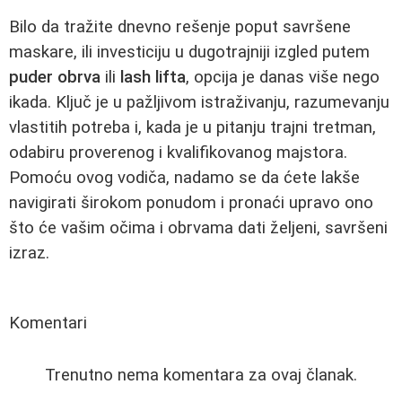
Bilo da tražite dnevno rešenje poput savršene
maskare, ili investiciju u dugotrajniji izgled putem
puder obrva
ili
lash lifta
, opcija je danas više nego
ikada. Ključ je u pažljivom istraživanju, razumevanju
vlastitih potreba i, kada je u pitanju trajni tretman,
odabiru proverenog i kvalifikovanog majstora.
Pomoću ovog vodiča, nadamo se da ćete lakše
navigirati širokom ponudom i pronaći upravo ono
što će vašim očima i obrvama dati željeni, savršeni
izraz.
Komentari
Trenutno nema komentara za ovaj članak.