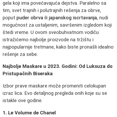
gela koji ima povećavajuća dejstva. Paralelno sa
tim, svet trajnih i polutrajnih rešenja za obrve,
poput
puder obrva
ili
japanskog iscrtavanja
, nudi
mogućnost za ustaljenim, savršenim izgledom koji
štedi vreme. U ovom sveobuhvatnom vodiču
istražićemo najbolje proizvode na tržištu i
najpopularnije tretmane, kako biste pronašli idealno
rešenje za sebe.
Najbolje Maskare u 2023. Godini: Od Luksuza do
Pristupačnih Biseraka
Izbor prave maskare može promeniti celokupan
izraz lica. Evo detaljnog pregleda onih koje su se
istakle ove godine.
1. Le Volume de Chanel