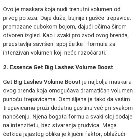
Ovo je maskara koja nudi trenutni volumen od
prvog poteza. Daje duže, bujnije i gušće trepavice,
premazane dubokom bojom, dajući očima širom
otvoren izgled. Kao i svaki proizvod ovog brenda,
predstavlja savršeni spoj četke i formule za
intenzivan volumen koji neće razočarati.
2. Essence Get Big Lashes Volume Boost
Get Big Lashes Volume Boost
je najbolja maskara
ovog brenda koja omogućava dramatičan volumen i
punoću trepavicama. Osmišljena je tako da vašim
trepavicama pruži dodatnu gustinu već pri svakom
nanošenju. Njena bogata formula svaki sloj dodaje
na intenzitetu, bez stvaranja grudvica. Mega
četkica jajastog oblika je ključni faktor, oblažući