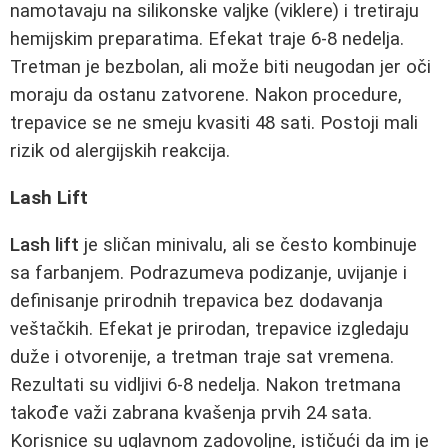
namotavaju na silikonske valjke (viklere) i tretiraju
hemijskim preparatima. Efekat traje 6-8 nedelja.
Tretman je bezbolan, ali može biti neugodan jer oči
moraju da ostanu zatvorene. Nakon procedure,
trepavice se ne smeju kvasiti 48 sati. Postoji mali
rizik od alergijskih reakcija.
Lash Lift
Lash lift
je sličan minivalu, ali se često kombinuje
sa farbanjem. Podrazumeva podizanje, uvijanje i
definisanje prirodnih trepavica bez dodavanja
veštačkih. Efekat je prirodan, trepavice izgledaju
duže i otvorenije, a tretman traje sat vremena.
Rezultati su vidljivi 6-8 nedelja. Nakon tretmana
takođe važi zabrana kvašenja prvih 24 sata.
Korisnice su uglavnom zadovoljne, ističući da im je