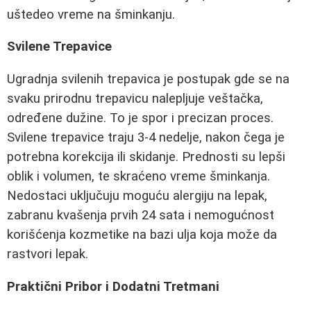
uštedeo vreme na šminkanju.
Svilene Trepavice
Ugradnja svilenih trepavica je postupak gde se na
svaku prirodnu trepavicu nalepljuje veštačka,
određene dužine. To je spor i precizan proces.
Svilene trepavice traju 3-4 nedelje, nakon čega je
potrebna korekcija ili skidanje. Prednosti su lepši
oblik i volumen, te skraćeno vreme šminkanja.
Nedostaci uključuju moguću alergiju na lepak,
zabranu kvašenja prvih 24 sata i nemogućnost
korišćenja kozmetike na bazi ulja koja može da
rastvori lepak.
Praktični Pribor i Dodatni Tretmani