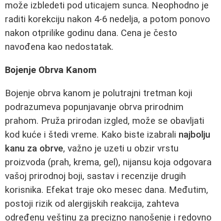
može izbledeti pod uticajem sunca. Neophodno je
raditi korekciju nakon 4-6 nedelja, a potom ponovo
nakon otprilike godinu dana. Cena je često
navođena kao nedostatak.
Bojenje Obrva Kanom
Bojenje obrva kanom je polutrajni tretman koji
podrazumeva popunjavanje obrva prirodnim
prahom. Pruža prirodan izgled, može se obavljati
kod kuće i štedi vreme. Kako biste izabrali
najbolju
kanu za obrve
, važno je uzeti u obzir vrstu
proizvoda (prah, krema, gel), nijansu koja odgovara
vašoj prirodnoj boji, sastav i recenzije drugih
korisnika. Efekat traje oko mesec dana. Međutim,
postoji rizik od alergijskih reakcija, zahteva
određenu veštinu za precizno nanošenje i redovno