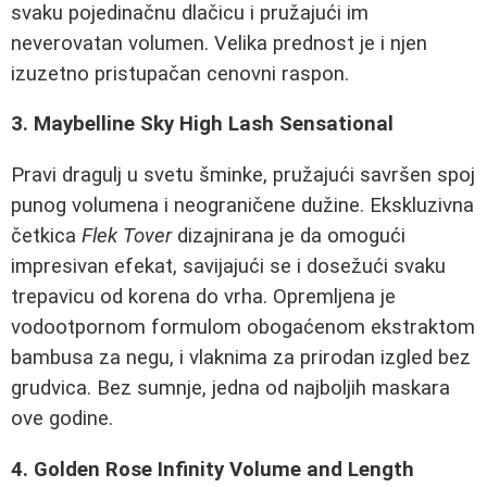
svaku pojedinačnu dlačicu i pružajući im
neverovatan volumen. Velika prednost je i njen
izuzetno pristupačan cenovni raspon.
3. Maybelline Sky High Lash Sensational
Pravi dragulj u svetu šminke, pružajući savršen spoj
punog volumena i neograničene dužine. Ekskluzivna
četkica
Flek Tover
dizajnirana je da omogući
impresivan efekat, savijajući se i dosežući svaku
trepavicu od korena do vrha. Opremljena je
vodootpornom formulom obogaćenom ekstraktom
bambusa za negu, i vlaknima za prirodan izgled bez
grudvica. Bez sumnje, jedna od najboljih maskara
ove godine.
4. Golden Rose Infinity Volume and Length