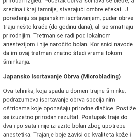
prirodan izgled. Početak obrva iscrtava se bleđe, a
sredina i kraj tamnije, stvarajući ombre efekat. U
poređenju sa japanskim iscrtavanjem, puder obrve
traju nešto kraće (do godinu dana), ali se smatraju
prirodnijim. Tretman se radi pod lokalnom
anestezijom i nije naročito bolan. Korisnici navode
da im ovaj tretman znatno štedi vreme tokom
šminkanja.
Japansko Iscrtavanje Obrva (Microblading)
Ova tehnika, koja spada u domen trajne šminke,
podrazumeva iscrtavanje obrva specijalnim
oštricama koje oponašaju prirodne dlačice. Postiže
se izuzetno prirodan rezultat. Postupak traje do
dva i po sata i nije izrazito bolan zbog upotrebe
anestetika. Trajanje boje zavisi od kvaliteta kože i