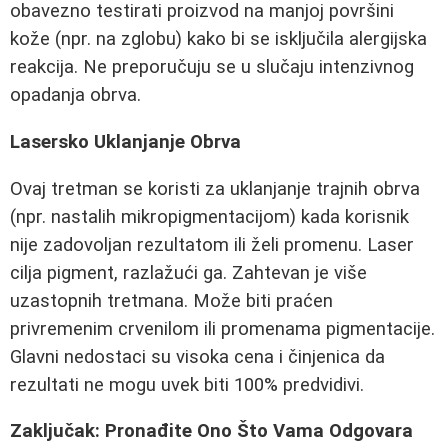
obavezno testirati proizvod na manjoj površini
kože (npr. na zglobu) kako bi se isključila alergijska
reakcija. Ne preporučuju se u slučaju intenzivnog
opadanja obrva.
Lasersko Uklanjanje Obrva
Ovaj tretman se koristi za uklanjanje trajnih obrva
(npr. nastalih mikropigmentacijom) kada korisnik
nije zadovoljan rezultatom ili želi promenu. Laser
cilja pigment, razlažući ga. Zahtevan je više
uzastopnih tretmana. Može biti praćen
privremenim crvenilom ili promenama pigmentacije.
Glavni nedostaci su visoka cena i činjenica da
rezultati ne mogu uvek biti 100% predvidivi.
Zaključak: Pronađite Ono Što Vama Odgovara