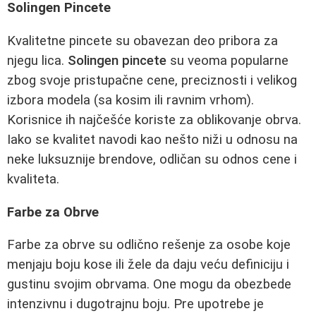
Solingen Pincete
Kvalitetne pincete su obavezan deo pribora za
njegu lica.
Solingen pincete
su veoma popularne
zbog svoje pristupačne cene, preciznosti i velikog
izbora modela (sa kosim ili ravnim vrhom).
Korisnice ih najčešće koriste za oblikovanje obrva.
Iako se kvalitet navodi kao nešto niži u odnosu na
neke luksuznije brendove, odličan su odnos cene i
kvaliteta.
Farbe za Obrve
Farbe za obrve su odlično rešenje za osobe koje
menjaju boju kose ili žele da daju veću definiciju i
gustinu svojim obrvama. One mogu da obezbede
intenzivnu i dugotrajnu boju. Pre upotrebe je