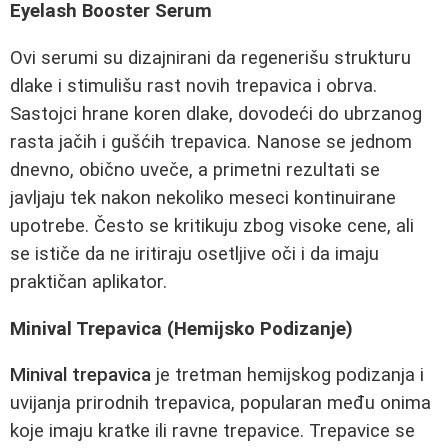
Eyelash Booster Serum
Ovi serumi su dizajnirani da regenerišu strukturu
dlake i stimulišu rast novih trepavica i obrva.
Sastojci hrane koren dlake, dovodeći do ubrzanog
rasta jačih i gušćih trepavica. Nanose se jednom
dnevno, obično uveče, a primetni rezultati se
javljaju tek nakon nekoliko meseci kontinuirane
upotrebe. Često se kritikuju zbog visoke cene, ali
se ističe da ne iritiraju osetljive oči i da imaju
praktičan aplikator.
Minival Trepavica (Hemijsko Podizanje)
Minival trepavica
je tretman hemijskog podizanja i
uvijanja prirodnih trepavica, popularan među onima
koje imaju kratke ili ravne trepavice. Trepavice se