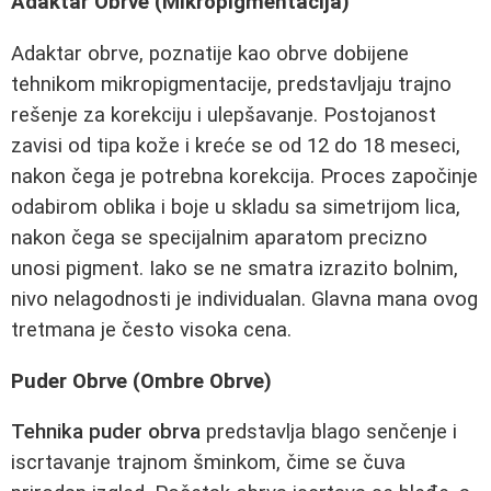
Adaktar Obrve (Mikropigmentacija)
Adaktar obrve, poznatije kao obrve dobijene
tehnikom mikropigmentacije, predstavljaju trajno
rešenje za korekciju i ulepšavanje. Postojanost
zavisi od tipa kože i kreće se od 12 do 18 meseci,
nakon čega je potrebna korekcija. Proces započinje
odabirom oblika i boje u skladu sa simetrijom lica,
nakon čega se specijalnim aparatom precizno
unosi pigment. Iako se ne smatra izrazito bolnim,
nivo nelagodnosti je individualan. Glavna mana ovog
tretmana je često visoka cena.
Puder Obrve (Ombre Obrve)
Tehnika puder obrva
predstavlja blago senčenje i
iscrtavanje trajnom šminkom, čime se čuva