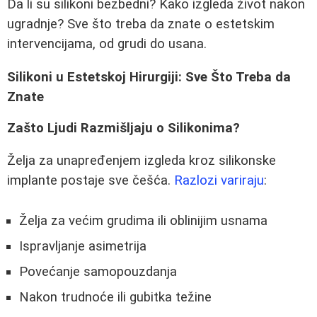
Da li su silikoni bezbedni? Kako izgleda život nakon
ugradnje? Sve što treba da znate o estetskim
intervencijama, od grudi do usana.
Silikoni u Estetskoj Hirurgiji: Sve Što Treba da
Znate
Zašto Ljudi Razmišljaju o Silikonima?
Želja za unapređenjem izgleda kroz silikonske
implante postaje sve češća.
Razlozi variraju
:
Želja za većim grudima ili oblinijim usnama
Ispravljanje asimetrija
Povećanje samopouzdanja
Nakon trudnoće ili gubitka težine