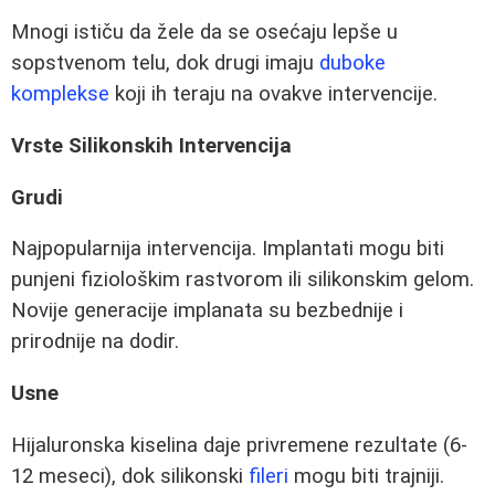
Mnogi ističu da žele da se osećaju lepše u
sopstvenom telu, dok drugi imaju
duboke
komplekse
koji ih teraju na ovakve intervencije.
Vrste Silikonskih Intervencija
Grudi
Najpopularnija intervencija. Implantati mogu biti
punjeni fiziološkim rastvorom ili silikonskim gelom.
Novije generacije implanata su bezbednije i
prirodnije na dodir.
Usne
Hijaluronska kiselina daje privremene rezultate (6-
12 meseci), dok silikonski
fileri
mogu biti trajniji.