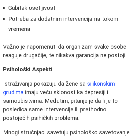
Gubitak osetljivosti
Potreba za dodatnim intervencijama tokom
vremena
Važno je napomenuti da organizam svake osobe
reaguje drugačije, te nikakva garancija ne postoji.
Psihološki Aspekti
Istraživanja pokazuju da žene sa
silikonskim
grudima
imaju veću sklonost ka depresiji i
samoubistvima. Međutim, pitanje je da li je to
posledica same intervencije ili prethodno
postojećih psihičkih problema.
Mnogi stručnjaci savetuju psihološko savetovanje