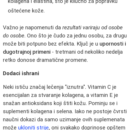
kolagena i elastina, što je kliučno za popravku
oštećene kože.
Važno je napomenuti da
rezultati variraju od osobe
do osobe
. Ono što je čudo za jednu osobu, za drugu
može biti potpuno bez efekta. Ključ je u
upornosti i
dugotrajnoj primeni
- tretmani od nekoliko nedelja
retko donose dramatične promene.
Dodaci ishrani
Neki ističu značaj lečenja "iznutra". Vitamin C je
esencijalan za stvaranje kolagena, a vitamin E je
snažan antioksidans koji štiti kožu. Pominju se i
suplementi kolagena i selena. Iako ne postoje čvrsti
naučni dokazi da samo uzimanje ovih suplemenata
može
ukloniti strije
, oni svakako doprinose opštem