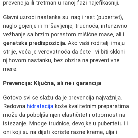
prevencija ili tretman u ranoj fazi najefikasniji.
Glavni uzroci nastanka su: nagli rast (pubertet),
naglo gojenje ili mršavljenje, trudnoća, intenzivno
vežbanje sa brzim porastom mišićne mase, ali i
genetska predispozicija
. Ako vaši roditelji imaju
strije, veća je verovatnoća da ćete i vi biti skloni
njihovom nastanku, bez obzira na preventivne
mere.
Prevencija: Ključna, ali ne i garancija
Gotovo svi se slažu da je prevencija najvažnija.
Redovna
hidratacija
kože kvalitetnim preparatima
može da poboljša njen elastičitet i otpornost na
istezanje. Mnoge trudnice, devojke u pubertetu ili
oni koji su na dijeti koriste razne kreme, ulja i