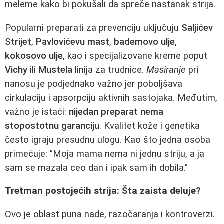
meleme kako bi pokušali da spreče nastanak strija.
Popularni preparati za prevenciju uključuju
Saljićev
Strijet
,
Pavlovićevu mast
,
bademovo ulje
,
kokosovo ulje
, kao i specijalizovane kreme poput
Vichy
ili
Mustela
linija za trudnice.
Masiranje
pri
nanosu je podjednako važno jer poboljšava
cirkulaciju i apsorpciju aktivnih sastojaka. Međutim,
važno je istaći:
nijedan preparat nema
stopostotnu garanciju
. Kvalitet kože i genetika
često igraju presudnu ulogu. Kao što jedna osoba
primećuje: "Moja mama nema ni jednu striju, a ja
sam se mazala ceo dan i ipak sam ih dobila."
Tretman postojećih strija: Šta zaista deluje?
Ovo je oblast puna nade, razočaranja i kontroverzi.