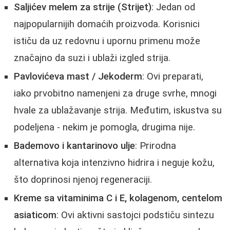
Saljićev melem za strije (Strijet)
: Jedan od
najpopularnijih domaćih proizvoda. Korisnici
ističu da uz redovnu i upornu primenu može
značajno da suzi i ublaži izgled strija.
Pavlovićeva mast / Jekoderm
: Ovi preparati,
iako prvobitno namenjeni za druge svrhe, mnogi
hvale za ublažavanje strija. Međutim, iskustva su
podeljena - nekim je pomogla, drugima nije.
Bademovo i kantarinovo ulje
: Prirodna
alternativa koja intenzivno hidrira i neguje kožu,
što doprinosi njenoj regeneraciji.
Kreme sa vitaminima C i E, kolagenom, centelom
asiaticom
: Ovi aktivni sastojci podstiču sintezu