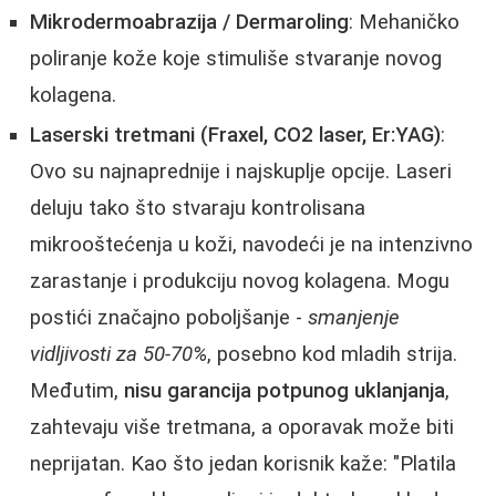
Mikrodermoabrazija / Dermaroling
: Mehaničko
poliranje kože koje stimuliše stvaranje novog
kolagena.
Laserski tretmani (Fraxel, CO2 laser, Er:YAG)
:
Ovo su najnaprednije i najskuplje opcije. Laseri
deluju tako što stvaraju kontrolisana
mikrooštećenja u koži, navodeći je na intenzivno
zarastanje i produkciju novog kolagena. Mogu
postići značajno poboljšanje -
smanjenje
vidljivosti za 50-70%
, posebno kod mladih strija.
Međutim,
nisu garancija potpunog uklanjanja
,
zahtevaju više tretmana, a oporavak može biti
neprijatan. Kao što jedan korisnik kaže: "Platila