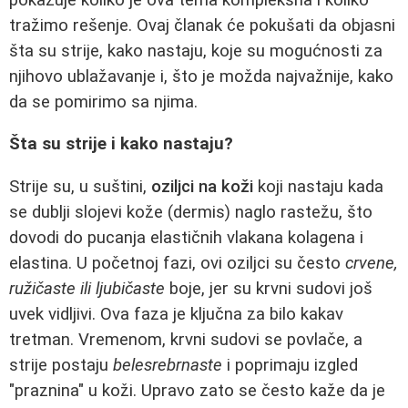
tražimo rešenje. Ovaj članak će pokušati da objasni
šta su strije, kako nastaju, koje su mogućnosti za
njihovo ublažavanje i, što je možda najvažnije, kako
da se pomirimo sa njima.
Šta su strije i kako nastaju?
Strije su, u suštini,
oziljci na koži
koji nastaju kada
se dublji slojevi kože (dermis) naglo rastežu, što
dovodi do pucanja elastičnih vlakana kolagena i
elastina. U početnoj fazi, ovi oziljci su često
crvene,
ružičaste ili ljubičaste
boje, jer su krvni sudovi još
uvek vidljivi. Ova faza je ključna za bilo kakav
tretman. Vremenom, krvni sudovi se povlače, a
strije postaju
belesrebrnaste
i poprimaju izgled
"praznina" u koži. Upravo zato se često kaže da je