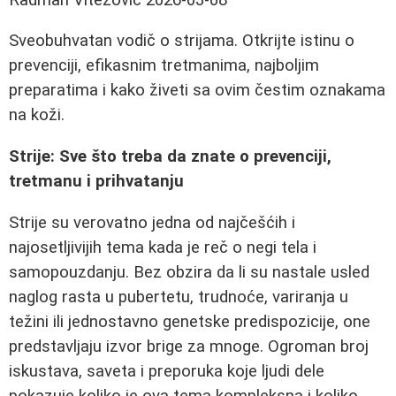
Sveobuhvatan vodič o strijama. Otkrijte istinu o
prevenciji, efikasnim tretmanima, najboljim
preparatima i kako živeti sa ovim čestim oznakama
na koži.
Strije: Sve što treba da znate o prevenciji,
tretmanu i prihvatanju
Strije su verovatno jedna od najčešćih i
najosetljivijih tema kada je reč o negi tela i
samopouzdanju. Bez obzira da li su nastale usled
naglog rasta u pubertetu, trudnoće, variranja u
težini ili jednostavno genetske predispozicije, one
predstavljaju izvor brige za mnoge. Ogroman broj
iskustava, saveta i preporuka koje ljudi dele
pokazuje koliko je ova tema kompleksna i koliko