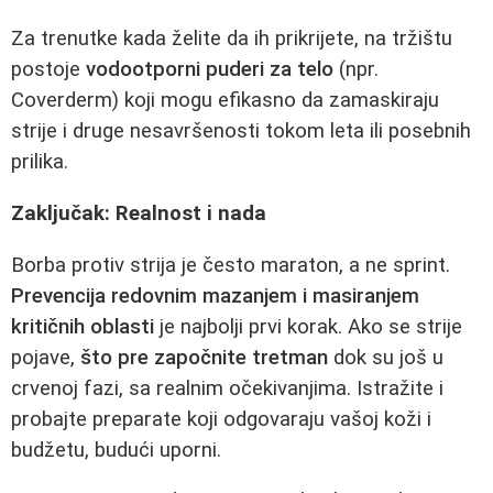
Za trenutke kada želite da ih prikrijete, na tržištu
postoje
vodootporni puderi za telo
(npr.
Coverderm) koji mogu efikasno da zamaskiraju
strije i druge nesavršenosti tokom leta ili posebnih
prilika.
Zaključak: Realnost i nada
Borba protiv strija je često maraton, a ne sprint.
Prevencija redovnim mazanjem i masiranjem
kritičnih oblasti
je najbolji prvi korak. Ako se strije
pojave,
što pre započnite tretman
dok su još u
crvenoj fazi, sa realnim očekivanjima. Istražite i
probajte preparate koji odgovaraju vašoj koži i
budžetu, budući uporni.