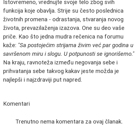
Istovremeno, vrednujte svoje telo zbog svih
funkcija koje obavlja. Strije su često poslednica
životnih promena - odrastanja, stvaranja novog
života, prevazilaženja izazova. One su deo vaše
priče. Kao što jedna mudra rečenica na forumu
kaže:
"Sa postojećim strijama živim već par godina u
savršenom miru i slogu. U potpunosti se ignorišemo."
Na kraju, ravnoteža između negovanja sebe i
prihvatanja sebe takvog kakav jeste možda je
najlepši i najzdraviji put napred.
Komentari
Trenutno nema komentara za ovaj članak.