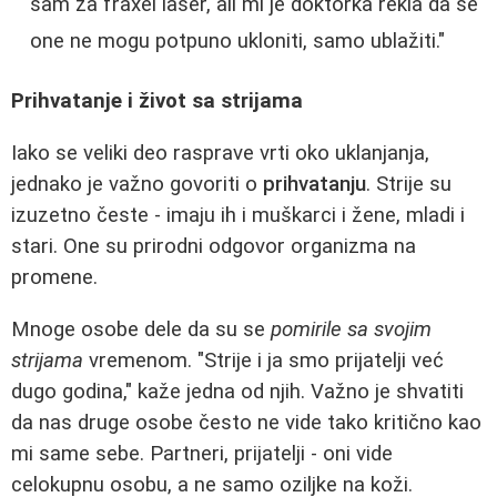
sam za fraxel laser, ali mi je doktorka rekla da se
one ne mogu potpuno ukloniti, samo ublažiti."
Prihvatanje i život sa strijama
Iako se veliki deo rasprave vrti oko uklanjanja,
jednako je važno govoriti o
prihvatanju
. Strije su
izuzetno česte - imaju ih i muškarci i žene, mladi i
stari. One su prirodni odgovor organizma na
promene.
Mnoge osobe dele da su se
pomirile sa svojim
strijama
vremenom. "Strije i ja smo prijatelji već
dugo godina," kaže jedna od njih. Važno je shvatiti
da nas druge osobe često ne vide tako kritično kao
mi same sebe. Partneri, prijatelji - oni vide
celokupnu osobu, a ne samo oziljke na koži.