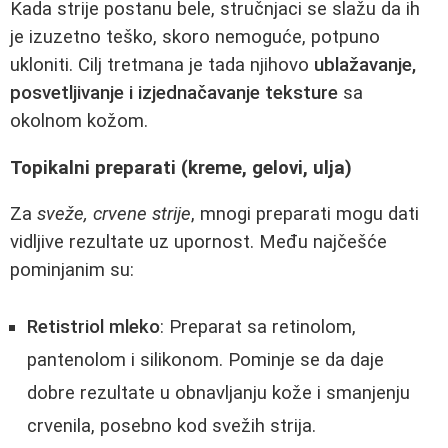
Kada strije postanu bele, stručnjaci se slažu da ih
je izuzetno teško, skoro nemoguće, potpuno
ukloniti. Cilj tretmana je tada njihovo
ublažavanje,
posvetljivanje i izjednačavanje teksture
sa
okolnom kožom.
Topikalni preparati (kreme, gelovi, ulja)
Za
sveže, crvene strije
, mnogi preparati mogu dati
vidljive rezultate uz upornost. Među najčešće
pominjanim su:
Retistriol mleko
: Preparat sa retinolom,
pantenolom i silikonom. Pominje se da daje
dobre rezultate u obnavljanju kože i smanjenju
crvenila, posebno kod svežih strija.