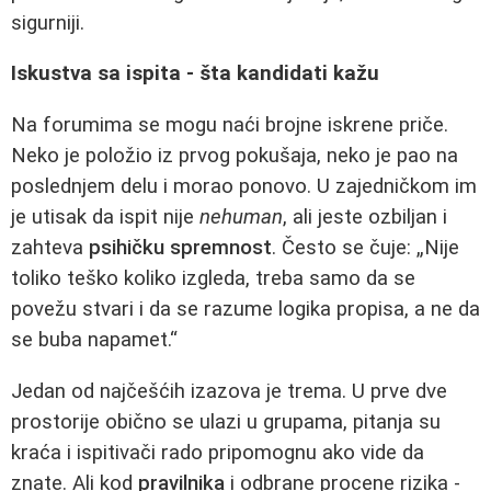
sigurniji.
Iskustva sa ispita - šta kandidati kažu
Na forumima se mogu naći brojne iskrene priče.
Neko je položio iz prvog pokušaja, neko je pao na
poslednjem delu i morao ponovo. U zajedničkom im
je utisak da ispit nije
nehuman
, ali jeste ozbiljan i
zahteva
psihičku spremnost
. Često se čuje: „Nije
toliko teško koliko izgleda, treba samo da se
povežu stvari i da se razume logika propisa, a ne da
se buba napamet.“
Jedan od najčešćih izazova je trema. U prve dve
prostorije obično se ulazi u grupama, pitanja su
kraća i ispitivači rado pripomognu ako vide da
znate. Ali kod
pravilnika
i odbrane procene rizika -