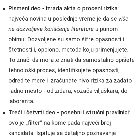
Pismeni deo - izrada akta o proceni rizika
:
najveća novina u poslednje vreme je da se
više
ne dozvoljava korišćenje literature
u punom
obimu. Dozvoljene su samo šifre opasnosti i
štetnosti i, opciono, metoda koju primenjujete.
To znači da morate znati da samostalno opišete
tehnološki proces, identifikujete opasnosti,
odredite mere i izračunate nivo rizika za zadato
radno mesto - od zidara, vozača viljuškara, do
laboranta.
Treći i četvrti deo - posebni i stručni pravilnici
:
ovo je „filter“ na kome pada najveći broj
kandidata. Ispituje se detaljno poznavanje