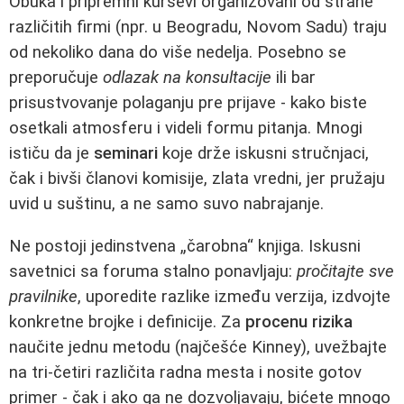
Obuka i pripremni kursevi organizovani od strane
različitih firmi (npr. u Beogradu, Novom Sadu) traju
od nekoliko dana do više nedelja. Posebno se
preporučuje
odlazak na konsultacije
ili bar
prisustvovanje polaganju pre prijave - kako biste
osetkali atmosferu i videli formu pitanja. Mnogi
ističu da je
seminari
koje drže iskusni stručnjaci,
čak i bivši članovi komisije, zlata vredni, jer pružaju
uvid u suštinu, a ne samo suvo nabrajanje.
Ne postoji jedinstvena „čarobna“ knjiga. Iskusni
savetnici sa foruma stalno ponavljaju:
pročitajte sve
pravilnike
, uporedite razlike između verzija, izdvojte
konkretne brojke i definicije. Za
procenu rizika
naučite jednu metodu (najčešće Kinney), uvežbajte
na tri-četiri različita radna mesta i nosite gotov
primer - čak i ako ga ne dozvoljavaju, bićete mnogo