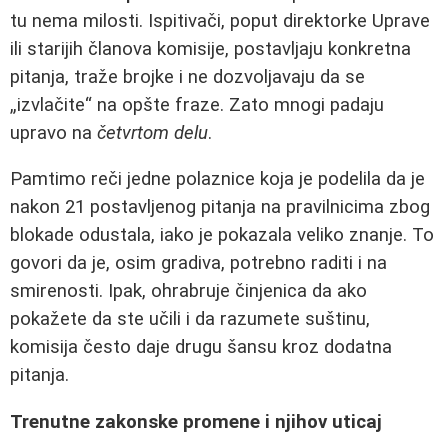
tu nema milosti. Ispitivači, poput direktorke Uprave
ili starijih članova komisije, postavljaju konkretna
pitanja, traže brojke i ne dozvoljavaju da se
„izvlačite“ na opšte fraze. Zato mnogi padaju
upravo na
četvrtom delu
.
Pamtimo reči jedne polaznice koja je podelila da je
nakon 21 postavljenog pitanja na pravilnicima zbog
blokade odustala, iako je pokazala veliko znanje. To
govori da je, osim gradiva, potrebno raditi i na
smirenosti. Ipak, ohrabruje činjenica da ako
pokažete da ste učili i da razumete suštinu,
komisija često daje drugu šansu kroz dodatna
pitanja.
Trenutne zakonske promene i njihov uticaj