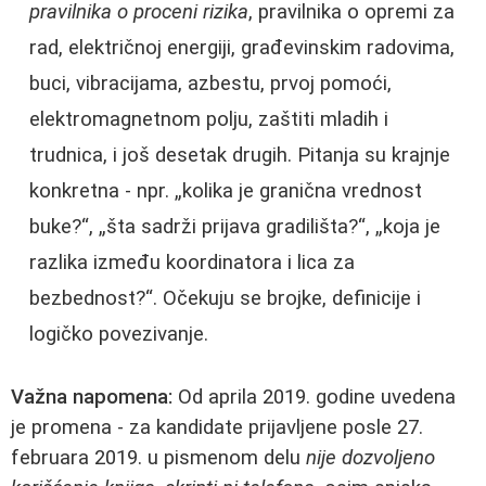
pravilnika o proceni rizika
, pravilnika o opremi za
rad, električnoj energiji, građevinskim radovima,
buci, vibracijama, azbestu, prvoj pomoći,
elektromagnetnom polju, zaštiti mladih i
trudnica, i još desetak drugih. Pitanja su krajnje
konkretna - npr. „kolika je granična vrednost
buke?“, „šta sadrži prijava gradilišta?“, „koja je
razlika između koordinatora i lica za
bezbednost?“. Očekuju se brojke, definicije i
logičko povezivanje.
Važna napomena:
Od aprila 2019. godine uvedena
je promena - za kandidate prijavljene posle 27.
februara 2019. u pismenom delu
nije dozvoljeno