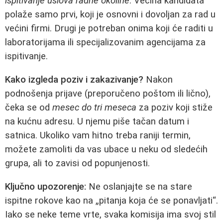
ispitivanje uslova radne okoline
. Većina kandidata
polaže samo prvi, koji je osnovni i dovoljan za rad u
većini firmi. Drugi je potreban onima koji će raditi u
laboratorijama ili specijalizovanim agencijama za
ispitivanje.
Kako izgleda poziv i zakazivanje?
Nakon
podnošenja prijave (preporučeno poštom ili lično),
čeka se od
mesec do tri meseca
za poziv koji stiže
na kućnu adresu. U njemu piše tačan datum i
satnica. Ukoliko vam hitno treba raniji termin,
možete zamoliti da vas ubace u neku od sledećih
grupa, ali to zavisi od popunjenosti.
Ključno upozorenje:
Ne oslanjajte se na stare
ispitne rokove kao na „pitanja koja će se ponavljati“.
Iako se neke teme vrte, svaka komisija ima svoj stil