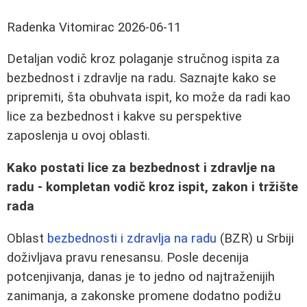
Radenka Vitomirac
2026-06-11
Detaljan vodič kroz polaganje stručnog ispita za
bezbednost i zdravlje na radu. Saznajte kako se
pripremiti, šta obuhvata ispit, ko može da radi kao
lice za bezbednost i kakve su perspektive
zaposlenja u ovoj oblasti.
Kako postati lice za bezbednost i zdravlje na
radu - kompletan vodič kroz ispit, zakon i tržište
rada
Oblast
bezbednosti i zdravlja na radu
(BZR) u Srbiji
doživljava pravu renesansu. Posle decenija
potcenjivanja, danas je to jedno od najtraženijih
zanimanja, a zakonske promene dodatno podižu