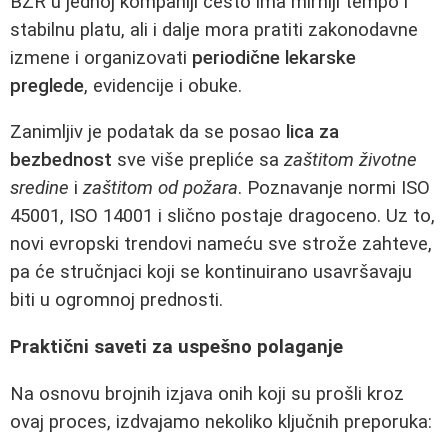
BZR u jednoj kompaniji često ima mirniji tempo i
stabilnu platu, ali i dalje mora pratiti zakonodavne
izmene i organizovati
periodične lekarske
preglede
, evidencije i obuke.
Zanimljiv je podatak da se posao
lica za
bezbednost
sve više prepliće sa
zaštitom životne
sredine
i
zaštitom od požara
. Poznavanje normi ISO
45001, ISO 14001 i slično postaje dragoceno. Uz to,
novi evropski trendovi nameću sve strože zahteve,
pa će stručnjaci koji se kontinuirano usavršavaju
biti u ogromnoj prednosti.
Praktični saveti za uspešno polaganje
Na osnovu brojnih izjava onih koji su prošli kroz
ovaj proces, izdvajamo nekoliko ključnih preporuka: