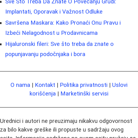
Sve Što Treba Da Znate O Povećanju Grudi:
Implantati, Oporavak i Važnost Odluke
Savršena Maskara: Kako Pronaći Onu Pravu i
Izbeći Nelagodnost u Prodavnicama
Hijaluronski fileri: Sve što treba da znate o
popunjavanju podočnjaka i bora
O nama
|
Kontakt
|
Politika privatnosti
|
Uslovi
korišćenja
|
Marketinški servisi
Urednici i autori ne preuzimaju nikakvu odgovornost
za bilo kakve greške ili propuste u sadržaju ovog