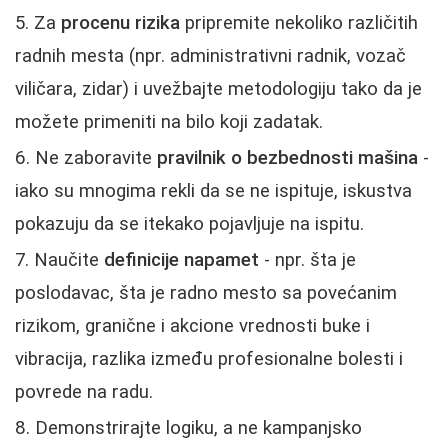
Za
procenu rizika
pripremite nekoliko različitih
radnih mesta (npr. administrativni radnik, vozač
viličara, zidar) i uvežbajte metodologiju tako da je
možete primeniti na bilo koji zadatak.
Ne zaboravite
pravilnik o bezbednosti mašina
-
iako su mnogima rekli da se ne ispituje, iskustva
pokazuju da se itekako pojavljuje na ispitu.
Naučite
definicije napamet
- npr. šta je
poslodavac, šta je radno mesto sa povećanim
rizikom, granične i akcione vrednosti buke i
vibracija, razlika između profesionalne bolesti i
povrede na radu.
Demonstrirajte logiku, a ne kampanjsko