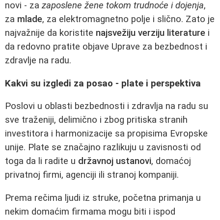
novi - za
zaposlene žene tokom trudnoće i dojenja
,
za
mlade
, za elektromagnetno polje i slično. Zato je
najvažnije da koristite
najsvežiju verziju literature
i
da redovno pratite objave Uprave za bezbednost i
zdravlje na radu.
Kakvi su izgledi za posao - plate i perspektiva
Poslovi u oblasti bezbednosti i zdravlja na radu su
sve traženiji, delimično i zbog pritiska stranih
investitora i harmonizacije sa propisima Evropske
unije. Plate se značajno razlikuju u zavisnosti od
toga da li radite u
državnoj ustanovi
, domaćoj
privatnoj firmi, agenciji ili stranoj kompaniji.
Prema rečima ljudi iz struke, početna primanja u
nekim domaćim firmama mogu biti i ispod