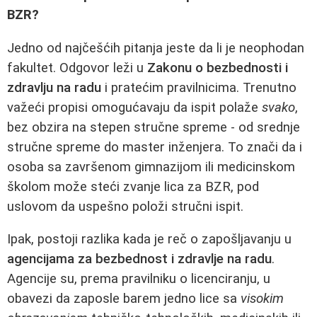
BZR?
Jedno od najčešćih pitanja jeste da li je neophodan
fakultet. Odgovor leži u
Zakonu o bezbednosti i
zdravlju na radu
i pratećim pravilnicima. Trenutno
važeći propisi omogućavaju da ispit polaže
svako
,
bez obzira na stepen stručne spreme - od srednje
stručne spreme do master inženjera. To znači da i
osoba sa završenom gimnazijom ili medicinskom
školom može steći zvanje lica za BZR, pod
uslovom da uspešno položi stručni ispit.
Ipak, postoji razlika kada je reč o zapošljavanju u
agencijama za bezbednost i zdravlje na radu
.
Agencije su, prema pravilniku o licenciranju, u
obavezi da zaposle barem jedno lice sa
visokim