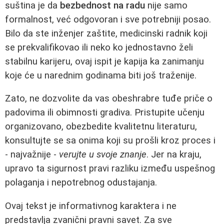
suština je da
bezbednost na radu
nije samo
formalnost, već odgovoran i sve potrebniji posao.
Bilo da ste inženjer zaštite, medicinski radnik koji
se prekvalifikovao ili neko ko jednostavno želi
stabilnu karijeru, ovaj ispit je kapija ka zanimanju
koje će u narednim godinama biti još traženije.
Zato, ne dozvolite da vas obeshrabre tuđe priče o
padovima ili obimnosti gradiva. Pristupite učenju
organizovano, obezbedite kvalitetnu literaturu,
konsultujte se sa onima koji su prošli kroz proces i
- najvažnije -
verujte u svoje znanje
. Jer na kraju,
upravo ta sigurnost pravi razliku između uspešnog
polaganja i nepotrebnog odustajanja.
Ovaj tekst je informativnog karaktera i ne
predstavlja zvanični pravni savet. Za sve