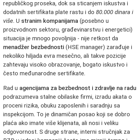
republičkog proseka, dok sa sticanjem iskustva i
dodatnih sertifikata plate rastu i do
80.000 dinara i
više
. U
stranim kompanijama
(posebno u
proizvodnom sektoru, građevinarstvu i energetici)
situacija je mnogo povoljnija - nije retkost da
menadžer bezbednosti
(HSE manager) zarađuje i
nekoliko hiljada evra mesečno, ali takve pozicije
zahtevaju visoko obrazovanje, bogato iskustvo i
često međunarodne sertifikate.
Rad u
agencijama za bezbednost i zdravlje na radu
podrazumeva stalne obilaske firmi, izradu akata o
proceni rizika, obuku zaposlenih i saradnju sa
inspekcijom. To je dinamičan posao koji se dobro
plaća ako imate više klijenata, ali nosi i veliku
odgovornost. S druge strane, interni stručnjak za