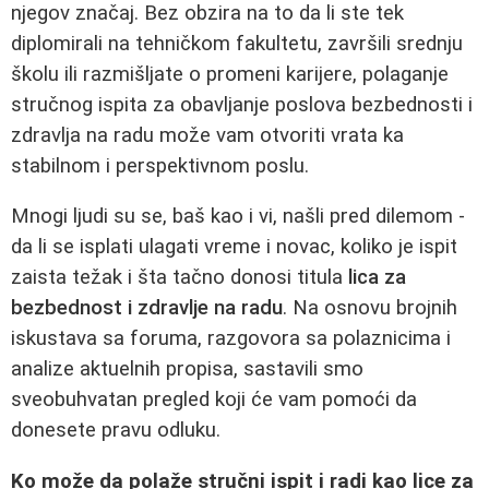
njegov značaj. Bez obzira na to da li ste tek
diplomirali na tehničkom fakultetu, završili srednju
školu ili razmišljate o promeni karijere, polaganje
stručnog ispita za obavljanje poslova bezbednosti i
zdravlja na radu može vam otvoriti vrata ka
stabilnom i perspektivnom poslu.
Mnogi ljudi su se, baš kao i vi, našli pred dilemom -
da li se isplati ulagati vreme i novac, koliko je ispit
zaista težak i šta tačno donosi titula
lica za
bezbednost i zdravlje na radu
. Na osnovu brojnih
iskustava sa foruma, razgovora sa polaznicima i
analize aktuelnih propisa, sastavili smo
sveobuhvatan pregled koji će vam pomoći da
donesete pravu odluku.
Ko može da polaže stručni ispit i radi kao lice za