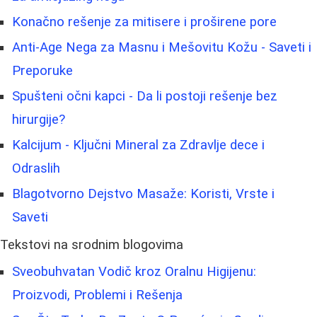
Konačno rešenje za mitisere i proširene pore
Anti-Age Nega za Masnu i Mešovitu Kožu - Saveti i
Preporuke
Spušteni očni kapci - Da li postoji rešenje bez
hirurgije?
Kalcijum - Ključni Mineral za Zdravlje dece i
Odraslih
Blagotvorno Dejstvo Masaže: Koristi, Vrste i
Saveti
Tekstovi na srodnim blogovima
Sveobuhvatan Vodič kroz Oralnu Higijenu:
Proizvodi, Problemi i Rešenja