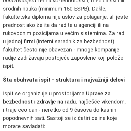
obrazovanjem
tehničko-tehnoloških, medicinskih ili
srodnih nauka (minimum 180 ESPB). Dakle,
fakultetska diploma nije uslov za polaganje, ali jeste
prednost ako želite da radite u agenciji ili na
rukovodnim pozicijama u većim sistemima. Za rad
u
jednoj firmi
(interni saradnik za bezbednost)
fakultet često nije obavezan - mnoge kompanije
radije zadržavaju postojeće zaposlene koji polože
ispit.
Šta obuhvata ispit - struktura i najvažniji delovi
Ispit se organizuje u prostorijama
Uprave za
bezbednost i zdravlje na radu
, najčešće vikendom,
i traje ceo dan - neretko od 9 časova do kasnih
popodnevnih sati. Sastoji se iz četiri celine koje
morate savladati: