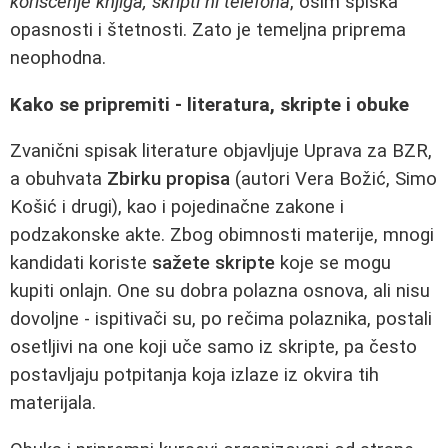
korišćenje knjiga, skripti ni telefona
, osim spiska
opasnosti i štetnosti. Zato je temeljna priprema
neophodna.
Kako se pripremiti - literatura, skripte i obuke
Zvanični spisak literature objavljuje Uprava za BZR,
a obuhvata
Zbirku propisa
(autori Vera Božić, Simo
Košić i drugi), kao i pojedinačne zakone i
podzakonske akte. Zbog obimnosti materije, mnogi
kandidati koriste
sažete skripte
koje se mogu
kupiti onlajn. One su dobra polazna osnova, ali nisu
dovoljne - ispitivači su, po rečima polaznika, postali
osetljivi na one koji uče samo iz skripte, pa često
postavljaju potpitanja koja izlaze iz okvira tih
materijala.