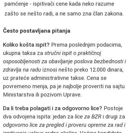
pamćenje - ispitivači cene kada neko razume
zašto se nešto radi, a ne samo zna član zakona.
Često postavljana pitanja
Koliko košta ispit?
Prema poslednjim podacima,
ukupna taksa za
stručni ispit o praktičnoj
osposobljenosti za obavljanje poslova bezbednosti i
zdravlja na radu
iznosi nešto preko 12.000 dinara,
uz prateće administrativne takse. Cena se
povremeno menja, pa je najbolje proveriti na sajtu
Ministarstva ili pozivom Uprave.
Da li treba polagati i za odgovorno lice?
Postoje
dva odvojena ispita: jedan za
lice za BZR
i drugi za
odgovorno lice za pregled i proveru opreme za rad i