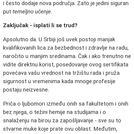
i često dodaje nova područja. Zato je jedini siguran
put
temeljno učenje
.
Zaključak - isplati li se trud?
Apsolutno da. U Srbiji još uvek postoji manjak
kvalifikovanih lica za bezbednost i zdravlje na radu,
naročito u manjim sredinama. Čak i ako trenutno ne
vidite direktnu korist, posedovanje ovog sertifikata
povećava vašu vrednost na tržištu rada i pruža
sigurnost u vremenima kada mnoge profesije
postaju neizvesne.
Priča o ljubomori između onih sa fakultetom i onih
bez njega, o težini hemije na studijama i o
snalaženju na birou za zapošljavanje - sve su to
stvarne muke koje prate ovu oblast. Međutim,