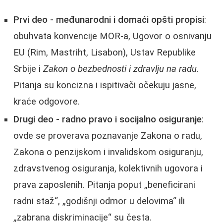
Prvi deo - međunarodni i domaći opšti propisi
:
obuhvata konvencije MOR-a, Ugovor o osnivanju
EU (Rim, Mastriht, Lisabon), Ustav Republike
Srbije i
Zakon o bezbednosti i zdravlju na radu
.
Pitanja su koncizna i ispitivači očekuju jasne,
kraće odgovore.
Drugi deo - radno pravo i socijalno osiguranje
:
ovde se proverava poznavanje Zakona o radu,
Zakona o penzijskom i invalidskom osiguranju,
zdravstvenog osiguranja, kolektivnih ugovora i
prava zaposlenih. Pitanja poput „beneficirani
radni staž“, „godišnji odmor u delovima“ ili
„zabrana diskriminacije“ su česta.