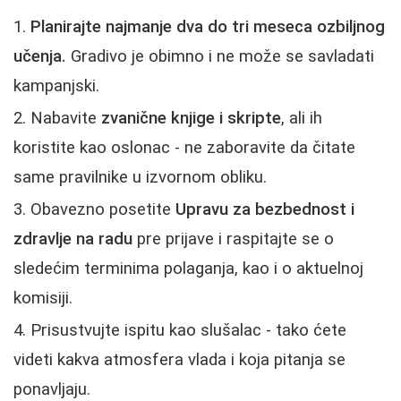
Planirajte najmanje dva do tri meseca ozbiljnog
učenja.
Gradivo je obimno i ne može se savladati
kampanjski.
Nabavite
zvanične knjige i skripte
, ali ih
koristite kao oslonac - ne zaboravite da čitate
same pravilnike u izvornom obliku.
Obavezno posetite
Upravu za bezbednost i
zdravlje na radu
pre prijave i raspitajte se o
sledećim terminima polaganja, kao i o aktuelnoj
komisiji.
Prisustvujte ispitu kao slušalac - tako ćete
videti kakva atmosfera vlada i koja pitanja se
ponavljaju.