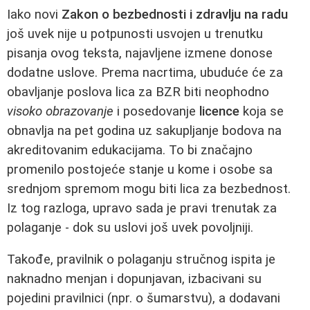
Iako novi
Zakon o bezbednosti i zdravlju na radu
još uvek nije u potpunosti usvojen u trenutku
pisanja ovog teksta, najavljene izmene donose
dodatne uslove. Prema nacrtima, ubuduće će za
obavljanje poslova lica za BZR biti neophodno
visoko obrazovanje
i posedovanje
licence
koja se
obnavlja na pet godina uz sakupljanje bodova na
akreditovanim edukacijama. To bi značajno
promenilo postojeće stanje u kome i osobe sa
srednjom spremom mogu biti lica za bezbednost.
Iz tog razloga, upravo sada je pravi trenutak za
polaganje - dok su uslovi još uvek povoljniji.
Takođe, pravilnik o polaganju stručnog ispita je
naknadno menjan i dopunjavan, izbacivani su
pojedini pravilnici (npr. o šumarstvu), a dodavani