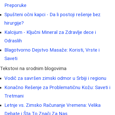
Preporuke
Spušteni očni kapci - Da li postoji rešenje bez
hirurgije?
Kalcijum - Ključni Mineral za Zdravlje dece i
Odraslih
Blagotvorno Dejstvo Masaže: Koristi, Vrste i
Saveti
Tekstovi na srodnim blogovima
Vodič za savršen zimski odmor u Srbiji i regionu
Konačno Rešenje za Problematičnu Kožu: Saveti i
Tretmani
Letnje vs. Zimsko Računanje Vremena: Velika
Debate i Šta To Znači Za Nas