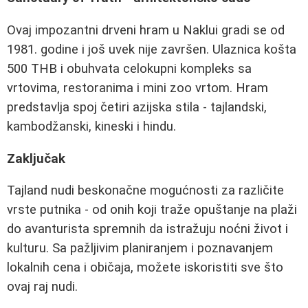
Ovaj impozantni drveni hram u Naklui gradi se od
1981. godine i još uvek nije završen. Ulaznica košta
500 THB i obuhvata celokupni kompleks sa
vrtovima, restoranima i mini zoo vrtom. Hram
predstavlja spoj četiri azijska stila - tajlandski,
kambodžanski, kineski i hindu.
Zaključak
Tajland nudi beskonačne mogućnosti za različite
vrste putnika - od onih koji traže opuštanje na plaži
do avanturista spremnih da istražuju noćni život i
kulturu. Sa pažljivim planiranjem i poznavanjem
lokalnih cena i običaja, možete iskoristiti sve što
ovaj raj nudi.