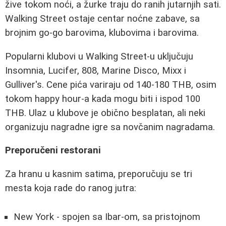
žive tokom noći, a žurke traju do ranih jutarnjih sati.
Walking Street ostaje centar noćne zabave, sa
brojnim go-go barovima, klubovima i barovima.
Popularni klubovi u Walking Street-u uključuju
Insomnia, Lucifer, 808, Marine Disco, Mixx i
Gulliver's. Cene pića variraju od 140-180 THB, osim
tokom happy hour-a kada mogu biti i ispod 100
THB. Ulaz u klubove je obično besplatan, ali neki
organizuju nagradne igre sa novčanim nagradama.
Preporučeni restorani
Za hranu u kasnim satima, preporučuju se tri
mesta koja rade do ranog jutra:
New York - spojen sa Ibar-om, sa pristojnom