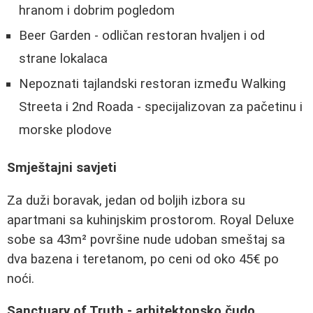
hranom i dobrim pogledom
Beer Garden - odličan restoran hvaljen i od
strane lokalaca
Nepoznati tajlandski restoran između Walking
Streeta i 2nd Roada - specijalizovan za pačetinu i
morske plodove
Smještajni savjeti
Za duži boravak, jedan od boljih izbora su
apartmani sa kuhinjskim prostorom. Royal Deluxe
sobe sa 43m² površine nude udoban smeštaj sa
dva bazena i teretanom, po ceni od oko 45€ po
noći.
Sanctuary of Truth - arhitektonsko čudo