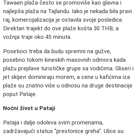
Tawaen plaža često se promoviše kao glavna i
najlepša plaža na Tajlandu. Iako je nekada bila pravi
raj, komercijalizacija je ostavila svoje posledice.
Direktan trajekt do ove plaže košta 30 THB, a
vožnja traje oko 45 minuta.
Posetioci treba da budu spremni na gužve,
posebno tokom kineskih masovnih odmora kada
plažu preplave turističke grupe sa vodičima. Gliseri i
jet skijevi dominiraju morem, a cene u kafićima iza
plaže su znatno više u odnosu na druge destinacije
poput Pataje.
Noćni život u Pataji
Pataja i dalje odoleva svim promenama,
zadržavajući status "prestonice greha". Ulice su