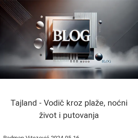
Tajland - Vodič kroz plaže, noćni
život i putovanja
Radman Vitezović
2024-05-16