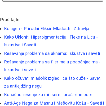
Pročitajte i...
Kolagen - Prirodni Eliksir Mladosti i Zdravlja
Kako Ukloniti Hiperpigmentaciju i Fleke na Licu -
Iskustva i Saveti
Rešavanje problema sa aknama: Iskustva i saveti
Rešavanje problema sa filerima u podočnjacima -
Iskustva i saveti
Kako očuvati mladolik izgled lica što duže - Saveti
za antiejdžing negu
Konačno rešenje za mitisere i proširene pore
Anti-Age Nega za Masnu i Mešovitu Kožu - Saveti i