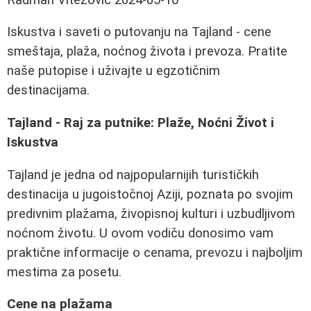
Iskustva i saveti o putovanju na Tajland - cene
smeštaja, plaža, noćnog života i prevoza. Pratite
naše putopise i uživajte u egzotičnim
destinacijama.
Tajland - Raj za putnike: Plaže, Noćni Život i
Iskustva
Tajland je jedna od najpopularnijih turističkih
destinacija u jugoistočnoj Aziji, poznata po svojim
predivnim plažama, živopisnoj kulturi i uzbudljivom
noćnom životu. U ovom vodiču donosimo vam
praktične informacije o cenama, prevozu i najboljim
mestima za posetu.
Cene na plažama