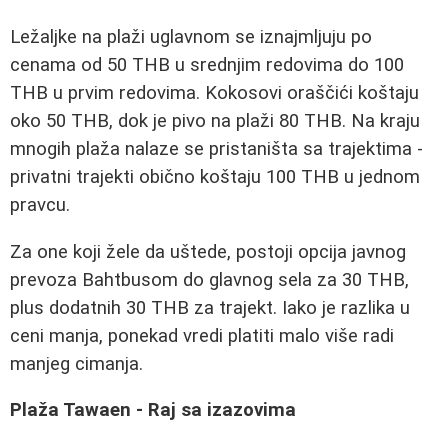
Ležaljke na plaži uglavnom se iznajmljuju po
cenama od 50 THB u srednjim redovima do 100
THB u prvim redovima. Kokosovi oraščići koštaju
oko 50 THB, dok je pivo na plaži 80 THB. Na kraju
mnogih plaža nalaze se pristaništa sa trajektima -
privatni trajekti obično koštaju 100 THB u jednom
pravcu.
Za one koji žele da uštede, postoji opcija javnog
prevoza Bahtbusom do glavnog sela za 30 THB,
plus dodatnih 30 THB za trajekt. Iako je razlika u
ceni manja, ponekad vredi platiti malo više radi
manjeg cimanja.
Plaža Tawaen - Raj sa izazovima