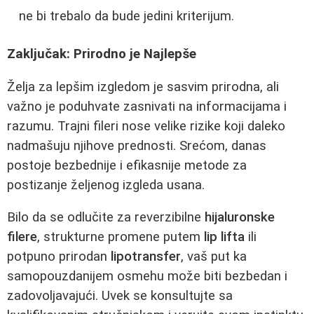
ne bi trebalo da bude jedini kriterijum.
Zaključak: Prirodno je Najlepše
Želja za lepšim izgledom je sasvim prirodna, ali
važno je poduhvate zasnivati na informacijama i
razumu. Trajni fileri nose velike rizike koji daleko
nadmašuju njihove prednosti. Srećom, danas
postoje bezbednije i efikasnije metode za
postizanje željenog izgleda usana.
Bilo da se odlučite za reverzibilne
hijaluronske
filere
, strukturne promene putem
lip lifta
ili
potpuno prirodan
lipotransfer
, vaš put ka
samopouzdanijem osmehu može biti bezbedan i
zadovoljavajući. Uvek se konsultujte sa