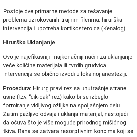
Postoje dve primarne metode za rešavanje
problema uzrokovanih trajnim filerima: hirurška
intervencija i upotreba kortikosteroida (Kenalog).
Hirurško Uklanjanje
Ovo je najefikasniji i najkonačniji način za uklanjanje
veće količine materijala ili tvrdih grudvica.
Intervencija se obično izvodi u lokalnoj anesteziji.
Procedura
: Hirurg pravi rez sa unutrašnje strane
usne (tzv. "cik-cak" rez) kako bi se izbeglo
formiranje vidljivog ožiljka na spoljašnjem delu.
Zatim pažljivo odvaja i uklanja materijal, nastojeći
da očuva što je više moguće prirodnog mišićnog
tkiva. Rana se zatvara resorptivnim koncima koji se