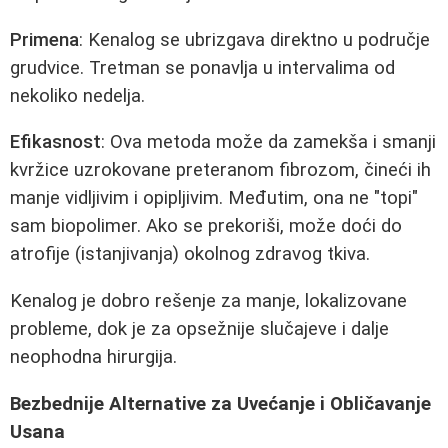
Primena
: Kenalog se ubrizgava direktno u područje
grudvice. Tretman se ponavlja u intervalima od
nekoliko nedelja.
Efikasnost
: Ova metoda može da zamekša i smanji
kvržice uzrokovane preteranom fibrozom, čineći ih
manje vidljivim i opipljivim. Međutim, ona ne "topi"
sam biopolimer. Ako se prekoriši, može doći do
atrofije (istanjivanja) okolnog zdravog tkiva.
Kenalog je dobro rešenje za manje, lokalizovane
probleme, dok je za opsežnije slučajeve i dalje
neophodna hirurgija.
Bezbednije Alternative za Uvećanje i Obličavanje
Usana