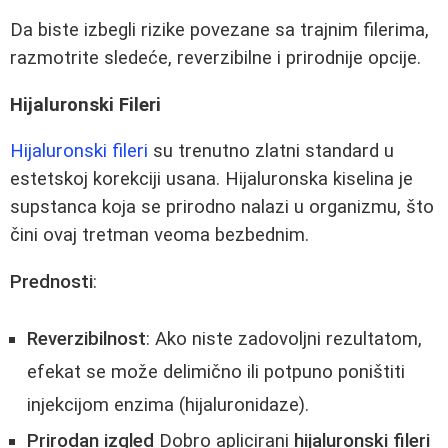
Da biste izbegli rizike povezane sa trajnim filerima,
razmotrite sledeće, reverzibilne i prirodnije opcije.
Hijaluronski Fileri
Hijaluronski fileri
su trenutno zlatni standard u
estetskoj korekciji usana. Hijaluronska kiselina je
supstanca koja se prirodno nalazi u organizmu, što
čini ovaj tretman veoma bezbednim.
Prednosti
:
Reverzibilnost
: Ako niste zadovoljni rezultatom,
efekat se može delimično ili potpuno poništiti
injekcijom enzima (hijaluronidaze).
Prirodan izgled
Dobro aplicirani
hijaluronski fileri