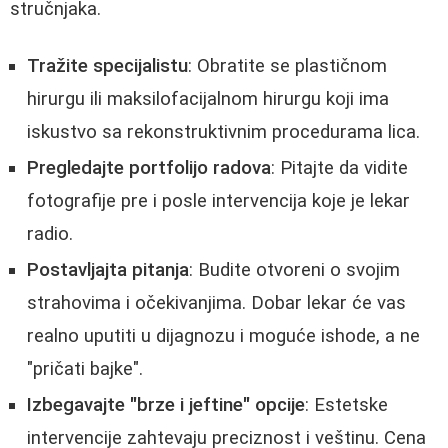
stručnjaka.
Tražite specijalistu
: Obratite se plastičnom
hirurgu ili maksilofacijalnom hirurgu koji ima
iskustvo sa rekonstruktivnim procedurama lica.
Pregledajte portfolijo radova
: Pitajte da vidite
fotografije pre i posle intervencija koje je lekar
radio.
Postavljajta pitanja
: Budite otvoreni o svojim
strahovima i očekivanjima. Dobar lekar će vas
realno uputiti u dijagnozu i moguće ishode, a ne
"pričati bajke".
Izbegavajte "brze i jeftine" opcije
: Estetske
intervencije zahtevaju preciznost i veštinu. Cena