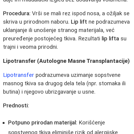
Procedura
: Vrši se mali rez ispod nosa, a ožiljak se
skriva u prirodnom naboru.
Lip lift
ne podrazumeva
uklanjanje ili unošenje stranog materijala, već
preuređenje postojećeg tkiva. Rezultati
lip lifta
su
trajni i veoma prirodni.
Lipotransfer (Autologne Masne Transplantacije)
Lipotransfer
podrazumeva uzimanje sopstvene
masnog tkiva sa drugog dela tela (npr. stomaka ili
butina) i njegovo ubrizgavanje u usne.
Prednosti
:
Potpuno prirodan materijal
: Korišćenje
sopstvenog tkiva eliminiše rizik od alergijske