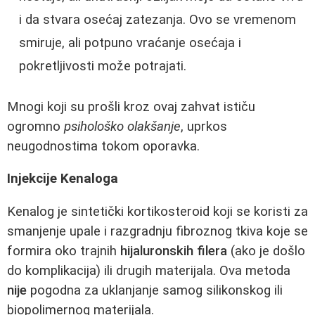
i da stvara osećaj zatezanja. Ovo se vremenom
smiruje, ali potpuno vraćanje osećaja i
pokretljivosti može potrajati.
Mnogi koji su prošli kroz ovaj zahvat ističu
ogromno
psihološko olakšanje
, uprkos
neugodnostima tokom oporavka.
Injekcije Kenaloga
Kenalog je sintetički kortikosteroid koji se koristi za
smanjenje upale i razgradnju fibroznog tkiva koje se
formira oko trajnih
hijaluronskih filera
(ako je došlo
do komplikacija) ili drugih materijala. Ova metoda
nije
pogodna za uklanjanje samog silikonskog ili
biopolimernog materijala.