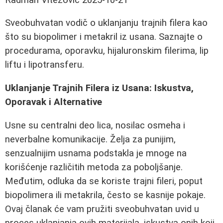
Sveobuhvatan vodič o uklanjanju trajnih filera kao
što su biopolimer i metakril iz usana. Saznajte o
procedurama, oporavku, hijaluronskim filerima, lip
liftu i lipotransferu.
Uklanjanje Trajnih Filera iz Usana: Iskustva,
Oporavak i Alternative
Usne su centralni deo lica, nosilac osmeha i
neverbalne komunikacije. Želja za punijim,
senzualnijim usnama podstakla je mnoge na
korišćenje različitih metoda za poboljšanje.
Međutim, odluka da se koriste trajni fileri, poput
biopolimera ili metakrila, često se kasnije pokaje.
Ovaj članak će vam pružiti sveobuhvatan uvid u
proces uklanjanja ovih materijala, iskustva onih koji