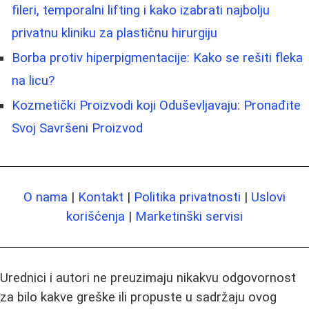
fileri, temporalni lifting i kako izabrati najbolju
privatnu kliniku za plastičnu hirurgiju
Borba protiv hiperpigmentacije: Kako se rešiti fleka
na licu?
Kozmetički Proizvodi koji Oduševljavaju: Pronađite
Svoj Savršeni Proizvod
O nama
|
Kontakt
|
Politika privatnosti
|
Uslovi
korišćenja
|
Marketinški servisi
Urednici i autori ne preuzimaju nikakvu odgovornost
za bilo kakve greške ili propuste u sadržaju ovog