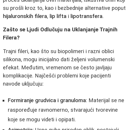
su prošli kroz to, kao i bezbednije alternative poput
hijaluronskih filera
,
lip lifta
i
lipotransfera
.
Zašto se Ljudi Odlučuju na Uklanjanje Trajnih
Filera?
Trajni fileri, kao što su biopolimeri i razni oblici
silikona, mogu inicijalno dati željeni volumenski
efekat. Međutim, vremenom se često javljaju
komplikacije. Najčešći problemi koje pacijenti
navode uključuju:
Formiranje grudvica i granuloma
: Materijal se ne
raspoređuje ravnomerno, stvarajući tvorevine
koje se mogu videti i opipati.
Asimetrija
: Usne gube prirodan oblik, postajući