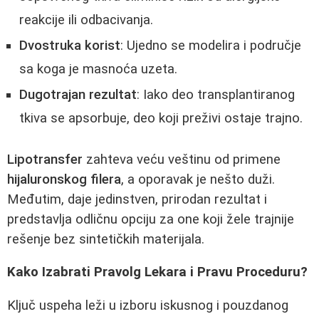
reakcije ili odbacivanja.
Dvostruka korist
: Ujedno se modelira i područje
sa koga je masnoća uzeta.
Dugotrajan rezultat
: Iako deo transplantiranog
tkiva se apsorbuje, deo koji preživi ostaje trajno.
Lipotransfer
zahteva veću veštinu od primene
hijaluronskog filera
, a oporavak je nešto duži.
Međutim, daje jedinstven, prirodan rezultat i
predstavlja odličnu opciju za one koji žele trajnije
rešenje bez sintetičkih materijala.
Kako Izabrati Pravolg Lekara i Pravu Proceduru?
Ključ uspeha leži u izboru iskusnog i pouzdanog