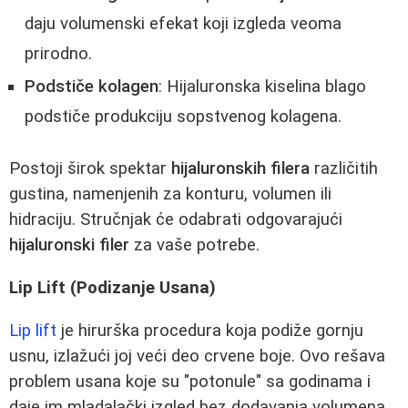
daju volumenski efekat koji izgleda veoma
prirodno.
Podstiče kolagen
: Hijaluronska kiselina blago
podstiče produkciju sopstvenog kolagena.
Postoji širok spektar
hijaluronskih filera
različitih
gustina, namenjenih za konturu, volumen ili
hidraciju. Stručnjak će odabrati odgovarajući
hijaluronski filer
za vaše potrebe.
Lip Lift (Podizanje Usana)
Lip lift
je hirurška procedura koja podiže gornju
usnu, izlažući joj veći deo crvene boje. Ovo rešava
problem usana koje su "potonule" sa godinama i
daje im mladalački izgled bez dodavanja volumena.