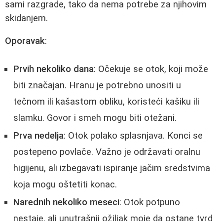
sami razgrade, tako da nema potrebe za njihovim
skidanjem.
Oporavak
:
Prvih nekoliko dana
: Očekuje se otok, koji može
biti značajan. Hranu je potrebno unositi u
tečnom ili kašastom obliku, koristeći kašiku ili
slamku. Govor i smeh mogu biti otežani.
Prva nedelja
: Otok polako splasnjava. Konci se
postepeno povlače. Važno je održavati oralnu
higijenu, ali izbegavati ispiranje jačim sredstvima
koja mogu oštetiti konac.
Narednih nekoliko meseci
: Otok potpuno
nestaje, ali unutrašnji ožiljak moje da ostane tvrd