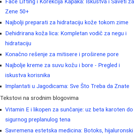
Face Lifting i Korekcija Kapaka: Iskustva i Saveti za
Zene 50+
Najbolji preparati za hidrataciju kože tokom zime
Dehidrirana koža lica: Kompletan vodič za negu i
hidrataciju
Konačno rešenje za mitisere i proširene pore
Najbolje kreme za suvu kožu i bore - Pregled i
iskustva korisnika
Implantati u Jagodicama: Sve Što Treba da Znate
Tekstovi na srodnim blogovima
Vitamin E i likopen za sunčanje: uz beta karoten do
sigurnog preplanulog tena
Savremena estetska medicina: Botoks, hijaluronski