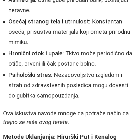
neravne.
Osećaj stranog tela i utrnulost
: Konstantan
osećaj prisustva materijala koji ometa prirodnu
mimiku.
Hronični otok i upale
: Tkivo može periodično da
otiče, crveni ili čak postane bolno.
Psihološki stres
: Nezadovoljstvo izgledom i
strah od zdravstvenih posledica mogu dovesti
do gubitka samopouzdanja.
Ova iskustva navode mnoge da potraže način da
trajno se reše ovog tereta
.
Metode Uklanjanja: Hirurški Put i Kenalog