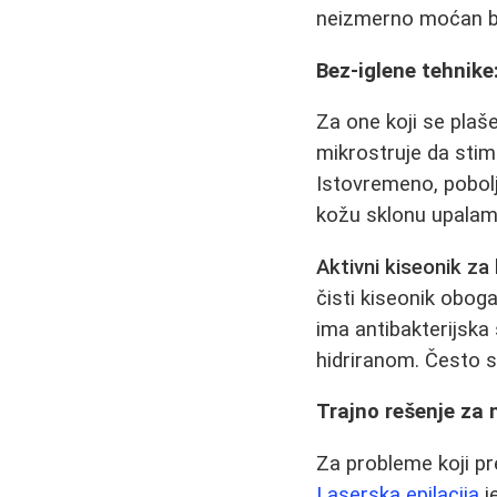
neizmerno moćan bio
Bez-iglene tehnike:
Za one koji se plaše
mikrostruje da stimu
Istovremeno, pobolj
kožu sklonu upalam
Aktivni kiseonik za 
čisti kiseonik obog
ima antibakterijska
hidriranom. Često 
Trajno rešenje za n
Za probleme koji pr
Laserska epilacija
j