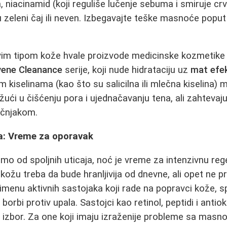
a, niacinamid (koji reguliše lučenje sebuma i smiruje crve
 zeleni čaj ili neven. Izbegavajte teške masnoće poput 
m tipom kože hvale proizvode medicinske kozmetike
vene Cleanance
serije, koji nude hidrataciju uz
mat efe
m kiselinama (kao što su salicilna ili mlečna kiselina) m
ući u čišćenju pora i ujednačavanju tena, ali zahtevaju
učnjakom.
a: Vreme za oporavak
imo od spoljnih uticaja, noć je vreme za intenzivnu re
ožu treba da bude hranljivija od dnevne, ali opet ne 
rimenu aktivnih sastojaka koji rade na popravci kože, 
 borbi protiv upala. Sastojci kao retinol, peptidi i antio
n izbor. Za one koji imaju izraženije probleme sa mas