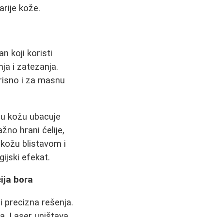
rije kože.
n koji koristi
ja i zatezanja.
orisno i za masnu
 u kožu ubacuje
žno hrani ćelije,
a kožu blistavom i
ijski efekat.
cija bora
i precizna rešenja.
ca. Laser uništava