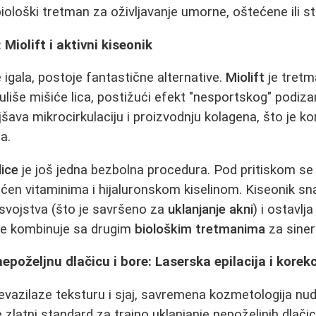
loški tretman za oživljavanje umorne, oštećene ili sta
 Miolift i aktivni kiseonik
 igala, postoje fantastične alternative.
Miolift
je tretma
liše mišiće lica, postižući efekt "nesportskog" podizan
šava mikrocirkulaciju i proizvodnju kolagena, što je k
a.
lice
je još jedna bezbolna procedura. Pod pritiskom se
aćen vitaminima i hijaluronskom kiselinom. Kiseonik sna
 svojstva (što je savršeno za
uklanjanje akni
) i ostavlj
se kombinuje sa drugim
biološkim tretmanima
za sinerg
epoželjnu dlačicu i bore: Laserska epilacija i korek
evazilaze teksturu i sjaj, savremena kozmetologija nud
e zlatni standard za trajno uklanjanje nepoželjnih dlači