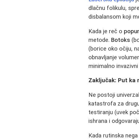
dlačnu folikulu, sp
disbalansom koji mo
Kada je reč o
popun
metode.
Botoks
(bo
(borice oko očiju, na
obnavljanje volumen
minimalno invazivni 
Zaključak: Put ka 
Ne postoji univerza
katastrofa za drugu
testiranju (uvek po
ishrana i odgovaraj
Kada rutinska nega 