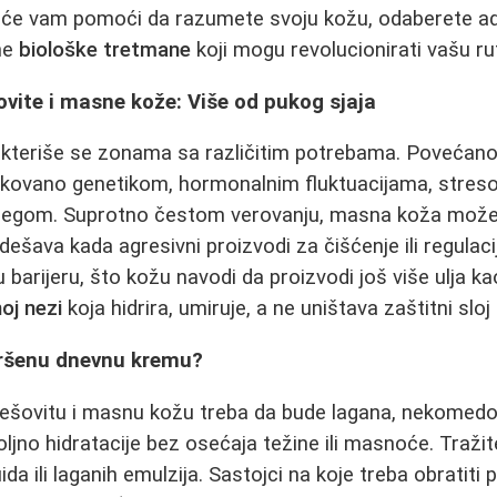
 će vam pomoći da razumete svoju kožu, odaberete ad
ne
biološke tretmane
koji mogu revolucionirati vašu ru
ite i masne kože: Više od pukog sjaja
kteriše se zonama sa različitim potrebama. Povećano
okovano genetikom, hormonalnim fluktuacijama, streso
egom. Suprotno čestom verovanju, masna koža može
 dešava kada agresivni proizvodi za čišćenje ili regula
u barijeru, što kožu navodi da proizvodi još više ulja ka
noj nezi
koja hidrira, umiruje, a ne uništava zaštitni sloj
vršenu dnevnu kremu?
ešovitu i masnu kožu treba da bude lagana, nekomed
oljno hidratacije bez osećaja težine ili masnoće. Traži
ida ili laganih emulzija. Sastojci na koje treba obratiti 