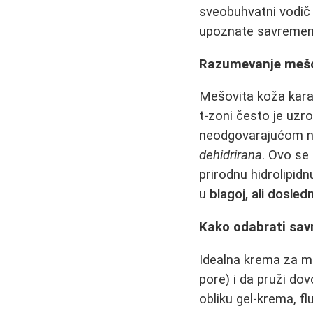
sveobuhvatni vodič
upoznate savreme
Razumevanje mešov
Mešovita koža kara
t-zoni često je uzr
neodgovarajućom n
dehidrirana
. Ovo se
prirodnu hidrolipidn
u
blagoj, ali dosled
Kako odabrati sa
Idealna krema za m
pore) i da pruži dov
obliku gel-krema, flu