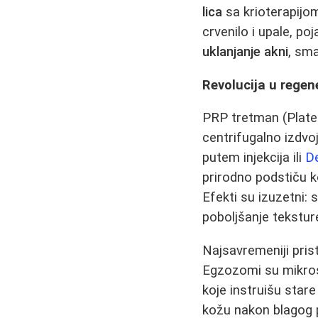
lica
sa krioterapijo
crvenilo i upale, po
uklanjanje akni
, sm
Revolucija u regen
PRP tretman (Platel
centrifugalno izdvoj
putem injekcija ili
D
prirodno podstiču k
Efekti su izuzetni: 
poboljšanje teksture
Najsavremeniji pris
Egzozomi su mikrosk
koje instruišu star
kožu nakon blagog pi