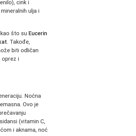
nilo), cink i
mineralnih ulja i
 kao što su
Eucerin
kat
. Takođe,
ože biti odličan
 oprez i
generaciju. Noćna
premasna. Ovo je
sprečavanju
ksidansi (vitamin C,
noćom i aknama, noć