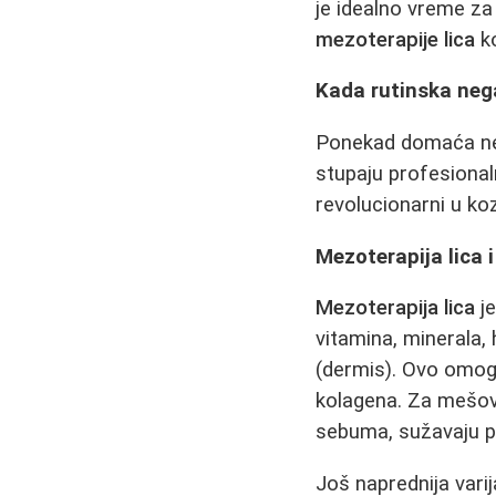
je idealno vreme za
mezoterapije lica
ko
Kada rutinska nega
Ponekad domaća neg
stupaju profesiona
revolucionarni u ko
Mezoterapija lica i
Mezoterapija lica
je
vitamina, minerala, 
(dermis). Ovo omogu
kolagena. Za mešovi
sebuma, sužavaju po
Još naprednija vari