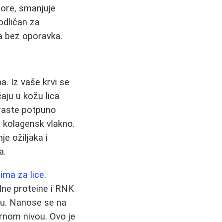
pore, smanjuje
odličan za
a bez oporavka.
. Iz vaše krvi se
aju u kožu lica
 raste potpuno
 kolagensk vlakno.
e ožiljaka i
a.
ma za lice
.
lne proteine i RNK
išu. Nanose se na
arnom nivou. Ovo je