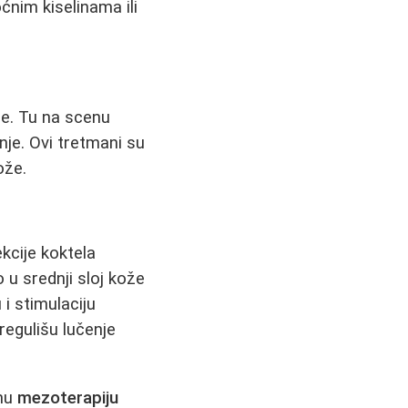
ćnim kiselinama ili
e. Tu na scenu
anje. Ovi tretmani su
ože.
kcije koktela
o u srednji sloj kože
i stimulaciju
egulišu lučenje
čnu
mezoterapiju