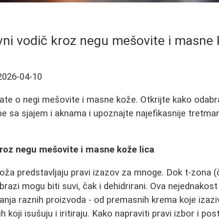
vni vodič kroz negu mešovite i masne 
2026-04-10
ate o negi mešovite i masne kože. Otkrijte kako odabr
e sa sjajem i aknama i upoznajte najefikasnije tretma
kroz negu mešovite i masne kože lica
ža predstavljaju pravi izazov za mnoge. Dok t-zona (č
razi mogu biti suvi, čak i dehidrirani. Ova nejednakost
ranja raznih proizvoda - od premasnih krema koje izazi
 koji isušuju i iritiraju. Kako napraviti pravi izbor i po