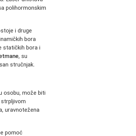
e sa polihormonskim
ostoje i druge
dinamičkih bora
e statičkih bora i
retmane
, su
usan stručnjak.
u osobu, može biti
 strpljivom
ta, uravnotežena
ite pomoć