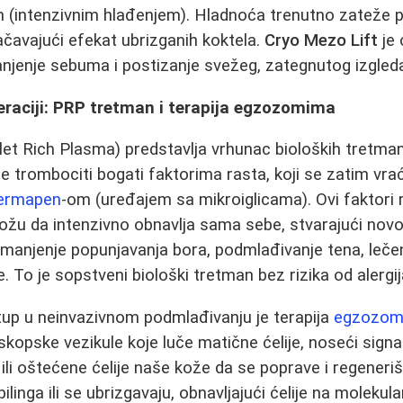
m (intenzivnim hlađenjem). Hladnoća trenutno zateže 
jačavajući efekat ubrizganih koktela.
Cryo Mezo Lift
je 
anjenje sebuma i postizanje svežeg, zategnutog izgled
eraciji: PRP tretman i terapija egzozomima
et Rich Plasma) predstavlja vrhunac bioloških tretmana
e trombociti bogati faktorima rasta, koji se zatim vrać
ermapen
-om (uređajem sa mikroiglicama). Ovi faktori
ožu da intenzivno obnavlja sama sebe, stvarajući novo
smanjenje popunjavanja bora, podmlađivanje tena, lečenj
. To je sopstveni biološki tretman bez rizika od alergij
tup u neinvazivnom podmlađivanju je terapija
egzozomi
opske vezikule koje luče matične ćelije, noseći signa
e ili oštećene ćelije naše kože da se poprave i regener
linga ili se ubrizgavaju, obnavljajući ćelije na molekul