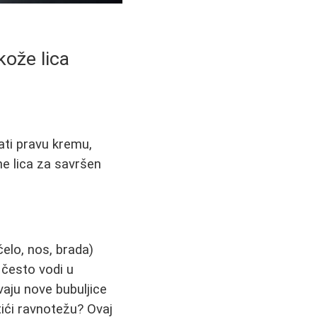
kože lica
ati pravu kremu,
ne lica za savršen
elo, nos, brada)
 često vodi u
vaju nove bubuljice
stići ravnotežu? Ovaj