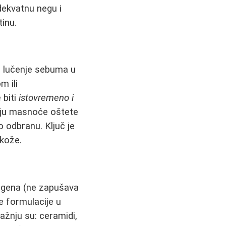
ekvatnu negu i
tinu.
 lučenje sebuma u
m ili
 biti
istovremeno i
ciju masnoće oštete
o odbranu. Ključ je
 kože.
ogena (ne zapušava
te formulacije u
pažnju su: ceramidi,