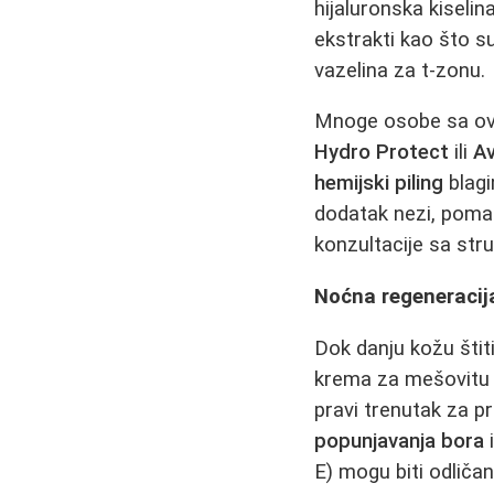
hijaluronska kiselin
ekstrakti kao što su
vazelina za t-zonu.
Mnoge osobe sa ovi
Hydro Protect
ili
A
hemijski piling
blagi
dodatak nezi, pomaž
konzultacije sa str
Noćna regeneracij
Dok danju kožu štit
krema za mešovitu k
pravi trenutak za p
popunjavanja bora
i
E) mogu biti odliča