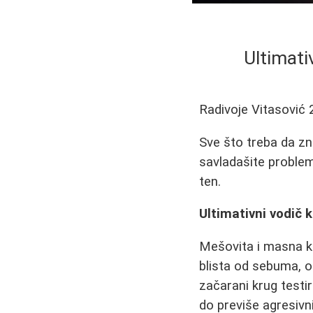
Ultimati
Radivoje Vitasović
Sve što treba da zn
savladašite problem
ten.
Ultimativni vodič 
Mešovita i masna ko
blista od sebuma, ob
začarani krug testi
do previše agresivnih