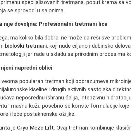
 primenu specijalizovanih tretmana, poput krema sa vo
ja se sprovodi u salonima.
 nije dovoljna: Profesionalni tretmani lica
a, ma koliko bila dobra, ne može da reši sve problem
lni
biološki tretmani
, koji nude ciljano i dubinsko delov
zmetologiji jer rade u skladu sa prirodnim procesima k
 njeni napredni oblici
 veoma popularan tretman koji podrazumeva mikroinje
hijaluronske kiseline i drugih aktivnih sastojaka direktn
ćava neposrednu ishranu ćelija, intenzivnu hidrataciju 
tu i masnu kožu posebno se koriste formulacije koje r
re i leče postaknenske ožiljke.
janta je
Cryo Mezo Lift
. Ovaj tretman kombinuje klasi