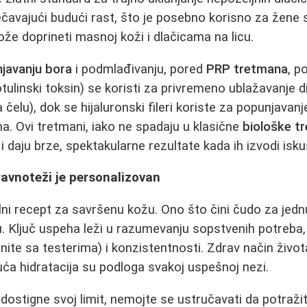
rečavajući budući rast, što je posebno korisno za žen
že doprineti masnoj koži i dlačicama na licu.
javanju bora
i podmlađivanju, pored
PRP tretmana
, p
tulinski toksin) se koristi za privremeno ublažavanje 
 čelu), dok se hijaluronski fileri koriste za popunjavanj
a. Ovi tretmani, iako ne spadaju u klasične
biološke t
i daju brze, spektakularne rezultate kada ih izvodi isk
ravnoteži je personalizovan
lni recept za savršenu kožu. Ono što čini čudo za jedn
. Ključ uspeha leži u razumevanju sopstvenih potreba,
čnite sa testerima) i konzistentnosti. Zdrav način živo
uća hidratacija su podloga svakoj uspešnoj nezi.
dostigne svoj limit, nemojte se ustručavati da potraž