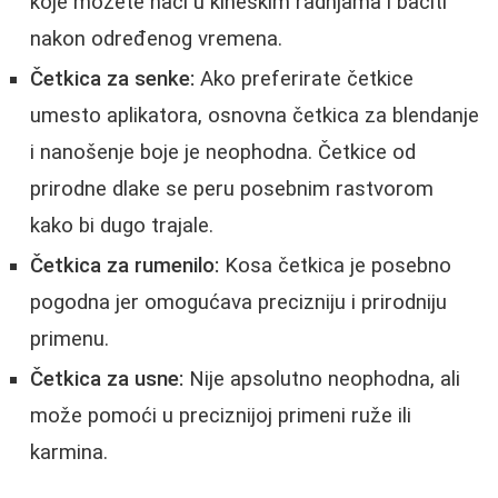
koje možete naći u kineskim radnjama i baciti
nakon određenog vremena.
Četkica za senke:
Ako preferirate četkice
umesto aplikatora, osnovna četkica za blendanje
i nanošenje boje je neophodna. Četkice od
prirodne dlake se peru posebnim rastvorom
kako bi dugo trajale.
Četkica za rumenilo:
Kosa četkica je posebno
pogodna jer omogućava precizniju i prirodniju
primenu.
Četkica za usne:
Nije apsolutno neophodna, ali
može pomoći u preciznijoj primeni ruže ili
karmina.