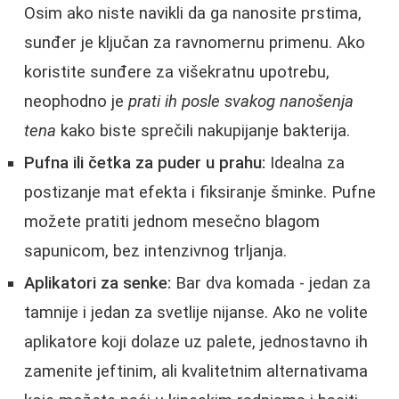
Osim ako niste navikli da ga nanosite prstima,
sunđer je ključan za ravnomernu primenu. Ako
koristite sunđere za višekratnu upotrebu,
neophodno je
prati ih posle svakog nanošenja
tena
kako biste sprečili nakupijanje bakterija.
Pufna ili četka za puder u prahu:
Idealna za
postizanje mat efekta i fiksiranje šminke. Pufne
možete pratiti jednom mesečno blagom
sapunicom, bez intenzivnog trljanja.
Aplikatori za senke:
Bar dva komada - jedan za
tamnije i jedan za svetlije nijanse. Ako ne volite
aplikatore koji dolaze uz palete, jednostavno ih
zamenite jeftinim, ali kvalitetnim alternativama