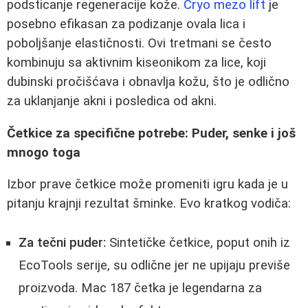
podsticanje regeneracije kože.
Cryo mezo lift
je
posebno efikasan za podizanje ovala lica i
poboljšanje elastičnosti. Ovi tretmani se često
kombinuju sa aktivnim kiseonikom za lice, koji
dubinski pročišćava i obnavlja kožu, što je odlično
za uklanjanje akni i posledica od akni.
Četkice za specifične potrebe: Puder, senke i još
mnogo toga
Izbor prave četkice može promeniti igru kada je u
pitanju krajnji rezultat šminke. Evo kratkog vodiča:
Za tečni puder:
Sintetičke četkice, poput onih iz
EcoTools serije, su odlične jer ne upijaju previše
proizvoda. Mac 187 četka je legendarna za