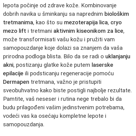
lepota počinje od zdrave kože. Kombinovanje
dobrih navika u šminkanju sa naprednim
biološkim
tretmanima
, kao što su
mezoterapija lica
,
cryo
mezo lift
i tretmani
aktivnim kiseonikom za lice
,
može transformisati vašu kožu i pružiti vam
samopouzdanje koje dolazi sa znanjem da vaša
prirodna podloga blista. Bilo da se radi o
uklanjanju
akni
, postizanju glatke kože putem
laserske
epilacije
ili podsticanju regeneracije pomoću
Dermapen
tretmana, važno je pristupiti
sveobuhvatno kako biste postigli najbolje rezultate.
Pamtite, vaš neseser i rutina nege trebalo bi da
budu prilagođeni vašim jedinstvenim potrebama,
vodeći vas ka osećaju kompletne lepote i
samopouzdanja.