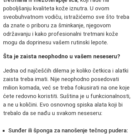
poboljšanju kvaliteta kože iznutra. U ovom
sveobuhvatnom vodiču, istražićemo sve što treba
da znate o priboru za šminkanje, njegovom
održavanju i kako profesionalni tretmani kože
mogu da doprinesu vašem rutinski lepote.
Šta je zaista neophodno u vašem neseseru?
Jedna od najčešćih dilema je koliko četkica i alatki
zaista treba imati. Nije neophodno posedovati
milion komada, već se treba fokusirati na one koje
ćete redovno koristiti. Suština je u funkcionalnosti,
a ne u količini. Evo osnovnog spiska alata koji bi
trebalo da se nađu u svakom neseseru:
Sunđer ili šponga za nanošenje tečnog pudera: