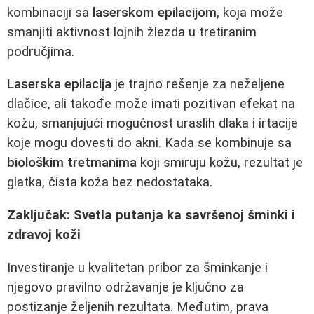
kombinaciji sa
laserskom epilacijom
, koja može
smanjiti aktivnost lojnih žlezda u tretiranim
područjima.
Laserska epilacija
je trajno rešenje za neželjene
dlačice, ali takođe može imati pozitivan efekat na
kožu, smanjujući mogućnost uraslih dlaka i irtacije
koje mogu dovesti do akni. Kada se kombinuje sa
biološkim tretmanima
koji smiruju kožu, rezultat je
glatka, čista koža bez nedostataka.
Zaključak: Svetla putanja ka savršenoj šminki i
zdravoj koži
Investiranje u kvalitetan pribor za šminkanje i
njegovo pravilno održavanje je ključno za
postizanje željenih rezultata. Međutim, prava