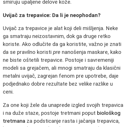
smiruju upaljene delove kože.
Uvijač za trepavice: Da li je neophodan?
Uvijač za trepavice je alat koji deli mišljenja. Neke
ga smatraju neizostavnim, dok ga druge retko
koriste. Ako odlučite da ga koristite, važno je znati
da se pravilno koristi
pre
nanošenja maskare, kako
ne biste oštetili trepavice. Postoje i savremeniji
modeli sa grejačem, ali mnogi smatraju da klasični
metalni uvijač, zagrejan fenom pre upotrebe, daje
podjednako dobre rezultate bez velike razlike u
ceni.
Za one koji žele da unaprede izgled svojih trepavica
i na duže staze, postoje tretmani poput
biološkog
tretmana
za podsticanje rasta i jačanja trepavica,