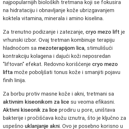
najpopularnijih bioloških tretmana koji se fokusira
na hidrataciju i obnavljanje kože ubrizgavanjem
koktela vitamina, minerala i amino kiselina.
Za trenutno podizanje i zatezanje,
cryo mezo lift
je
vrhunski izbor. Ovaj tretman kombinuje terapiju
hladnoćom sa
mezoterapijom lica
, stimulišući
kontrakciju kolagena i dajući koži neposredan
"liftovan" efekat. Redovno korišćenje
cryo mezo
lifta
može poboljšati tonus kože i smanjiti pojavu
finih linija.
Za borbu protiv masne kože i akni, tretmani sa
aktivnim kiseonikom za lice
su veoma efikasni.
Aktivni kiseonik za lice
prodiru u pore, uništava
bakterije i pročišćava kožu iznutra, što je ključno za
uspešno
uklanjanje akni
. Ovo je posebno korisno u