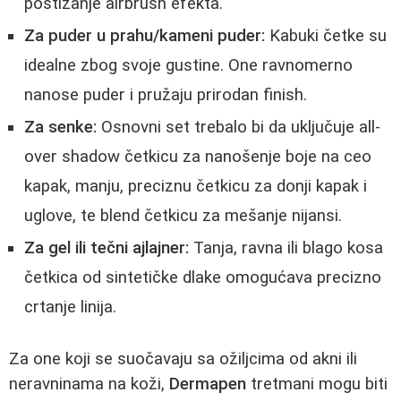
postizanje airbrush efekta.
Za puder u prahu/kameni puder:
Kabuki četke su
idealne zbog svoje gustine. One ravnomerno
nanose puder i pružaju prirodan finish.
Za senke:
Osnovni set trebalo bi da uključuje all-
over shadow četkicu za nanošenje boje na ceo
kapak, manju, preciznu četkicu za donji kapak i
uglove, te blend četkicu za mešanje nijansi.
Za gel ili tečni ajlajner:
Tanja, ravna ili blago kosa
četkica od sintetičke dlake omogućava precizno
crtanje linija.
Za one koji se suočavaju sa ožiljcima od akni ili
neravninama na koži,
Dermapen
tretmani mogu biti