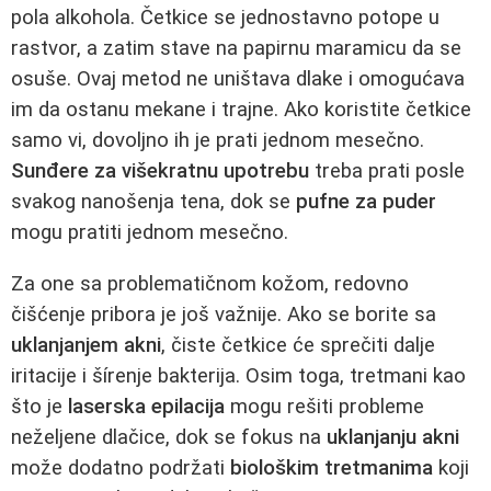
pola alkohola. Četkice se jednostavno potope u
rastvor, a zatim stave na papirnu maramicu da se
osuše. Ovaj metod ne uništava dlake i omogućava
im da ostanu mekane i trajne. Ako koristite četkice
samo vi, dovoljno ih je prati jednom mesečno.
Sunđere za višekratnu upotrebu
treba prati posle
svakog nanošenja tena, dok se
pufne za puder
mogu pratiti jednom mesečno.
Za one sa problematičnom kožom, redovno
čišćenje pribora je još važnije. Ako se borite sa
uklanjanjem akni
, čiste četkice će sprečiti dalje
iritacije i šírenje bakterija. Osim toga, tretmani kao
što je
laserska epilacija
mogu rešiti probleme
neželjene dlačice, dok se fokus na
uklanjanju akni
može dodatno podržati
biološkim tretmanima
koji