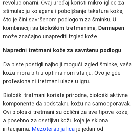
revolucionarni. Ovaj uređaj koristi mikro-iglice za
stimulaciju kolagena i poboljšanje teksture kože,
što je čini savršenom podlogom za šminku. U
kombinaciji sa
biološkim tretmanima
,
Dermapen
može značajno unaprediti izgled kože.
Napredni tretmani kože za savršenu podlogu
Da biste postigli najbolji mogući izgled šminke, vaša
koža mora biti u optimalnom stanju. Ovo je gde
profesionalni tretmani ulaze u igru.
Biološki tretmani koriste prirodne, biološki aktivne
komponente da podstaknu kožu na samooporavak.
Ovi biološki tretmani su odlični za sve tipove kože,
a posebno za osetljivu kožu koja je sklona
iritacijama.
Mezoterapija lica
je jedan od