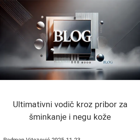
Ultimativni vodič kroz pribor za
šminkanje i negu kože
Radman Vitezović
2025-11-23