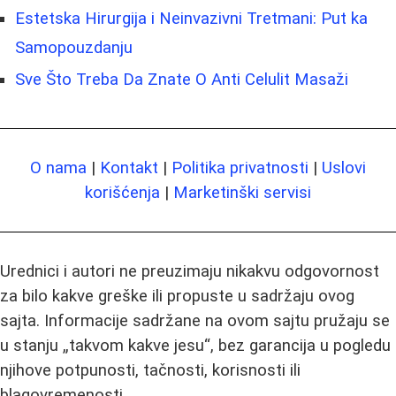
Estetska Hirurgija i Neinvazivni Tretmani: Put ka
Samopouzdanju
Sve Što Treba Da Znate O Anti Celulit Masaži
O nama
|
Kontakt
|
Politika privatnosti
|
Uslovi
korišćenja
|
Marketinški servisi
Urednici i autori ne preuzimaju nikakvu odgovornost
za bilo kakve greške ili propuste u sadržaju ovog
sajta. Informacije sadržane na ovom sajtu pružaju se
u stanju „takvom kakve jesu“, bez garancija u pogledu
njihove potpunosti, tačnosti, korisnosti ili
blagovremenosti.