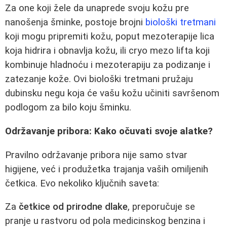
Za one koji žele da unaprede svoju kožu pre
nanošenja šminke, postoje brojni
biološki tretmani
koji mogu pripremiti kožu, poput mezoterapije lica
koja hidrira i obnavlja kožu, ili cryo mezo lifta koji
kombinuje hladnoću i mezoterapiju za podizanje i
zatezanje kože. Ovi biološki tretmani pružaju
dubinsku negu koja će vašu kožu učiniti savršenom
podlogom za bilo koju šminku.
Održavanje pribora: Kako očuvati svoje alatke?
Pravilno održavanje pribora nije samo stvar
higijene, već i produžetka trajanja vaših omiljenih
četkica. Evo nekoliko ključnih saveta:
Za
četkice od prirodne dlake
, preporučuje se
pranje u rastvoru od pola medicinskog benzina i