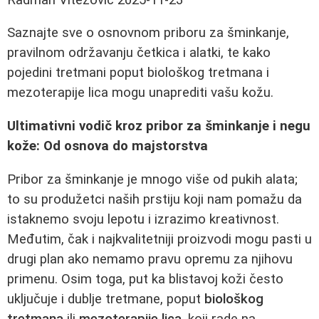
Saznajte sve o osnovnom priboru za šminkanje,
pravilnom održavanju četkica i alatki, te kako
pojedini tretmani poput biološkog tretmana i
mezoterapije lica mogu unaprediti vašu kožu.
Ultimativni vodič kroz pribor za šminkanje i negu
kože: Od osnova do majstorstva
Pribor za šminkanje je mnogo više od pukih alata;
to su produžetci naših prstiju koji nam pomažu da
istaknemo svoju lepotu i izrazimo kreativnost.
Međutim, čak i najkvalitetniji proizvodi mogu pasti u
drugi plan ako nemamo pravu opremu za njihovu
primenu. Osim toga, put ka blistavoj koži često
uključuje i dublje tretmane, poput
biološkog
tretmana
ili
mezoterapije lica
, koji rade na