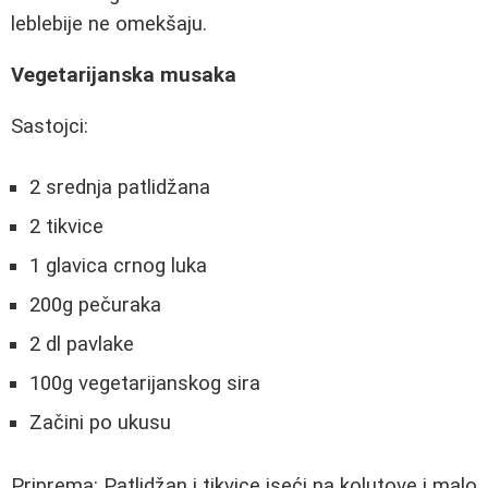
leblebije ne omekšaju.
Vegetarijanska musaka
Sastojci:
2 srednja patlidžana
2 tikvice
1 glavica crnog luka
200g pečuraka
2 dl pavlake
100g vegetarijanskog sira
Začini po ukusu
Priprema: Patlidžan i tikvice iseći na kolutove i malo