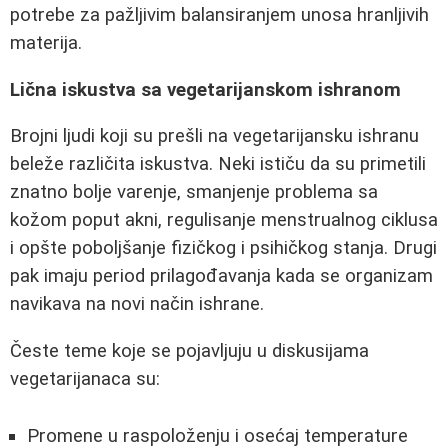
potrebe za pažljivim balansiranjem unosa hranljivih
materija.
Lična iskustva sa vegetarijanskom ishranom
Brojni ljudi koji su prešli na vegetarijansku ishranu
beleže različita iskustva. Neki ističu da su primetili
znatno bolje varenje, smanjenje problema sa
kožom poput akni, regulisanje menstrualnog ciklusa
i opšte poboljšanje fizičkog i psihičkog stanja. Drugi
pak imaju period prilagođavanja kada se organizam
navikava na novi način ishrane.
Česte teme koje se pojavljuju u diskusijama
vegetarijanaca su:
Promene u raspoloženju i osećaj temperature