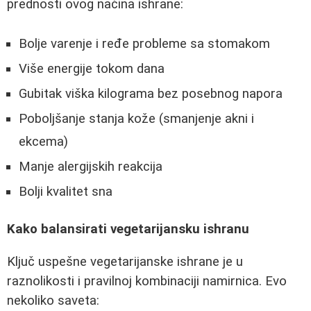
prednosti ovog načina ishrane:
Bolje varenje i ređe probleme sa stomakom
Više energije tokom dana
Gubitak viška kilograma bez posebnog napora
Poboljšanje stanja kože (smanjenje akni i
ekcema)
Manje alergijskih reakcija
Bolji kvalitet sna
Kako balansirati vegetarijansku ishranu
Ključ uspešne vegetarijanske ishrane je u
raznolikosti i pravilnoj kombinaciji namirnica. Evo
nekoliko saveta: