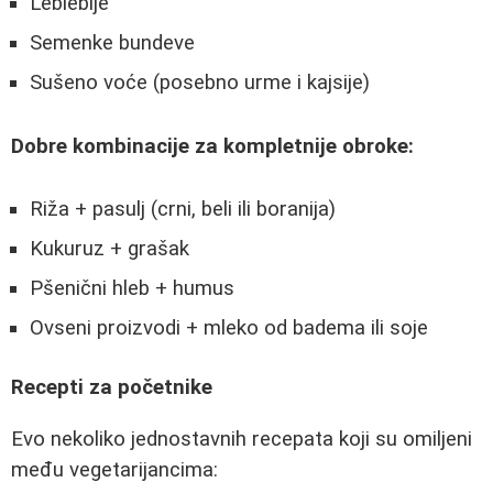
Leblebije
Semenke bundeve
Sušeno voće (posebno urme i kajsije)
Dobre kombinacije za kompletnije obroke:
Riža + pasulj (crni, beli ili boranija)
Kukuruz + grašak
Pšenični hleb + humus
Ovseni proizvodi + mleko od badema ili soje
Recepti za početnike
Evo nekoliko jednostavnih recepata koji su omiljeni
među vegetarijancima: