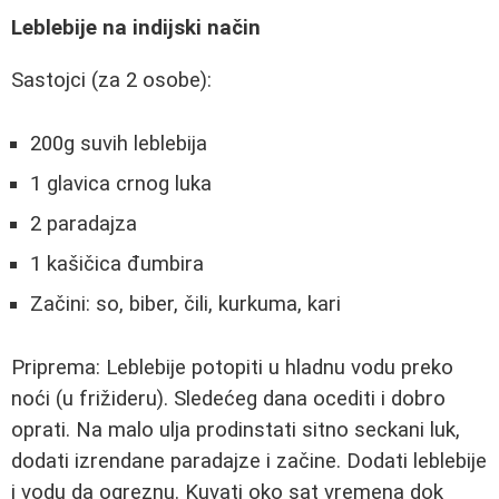
Leblebije na indijski način
Sastojci (za 2 osobe):
200g suvih leblebija
1 glavica crnog luka
2 paradajza
1 kašičica đumbira
Začini: so, biber, čili, kurkuma, kari
Priprema: Leblebije potopiti u hladnu vodu preko
noći (u frižideru). Sledećeg dana ocediti i dobro
oprati. Na malo ulja prodinstati sitno seckani luk,
dodati izrendane paradajze i začine. Dodati leblebije
i vodu da ogreznu. Kuvati oko sat vremena dok