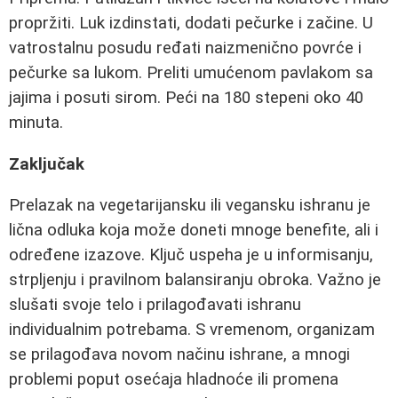
propržiti. Luk izdinstati, dodati pečurke i začine. U
vatrostalnu posudu ređati naizmenično povrće i
pečurke sa lukom. Preliti umućenom pavlakom sa
jajima i posuti sirom. Peći na 180 stepeni oko 40
minuta.
Zaključak
Prelazak na vegetarijansku ili vegansku ishranu je
lična odluka koja može doneti mnoge benefite, ali i
određene izazove. Ključ uspeha je u informisanju,
strpljenju i pravilnom balansiranju obroka. Važno je
slušati svoje telo i prilagođavati ishranu
individualnim potrebama. S vremenom, organizam
se prilagođava novom načinu ishrane, a mnogi
problemi poput osećaja hladnoće ili promena