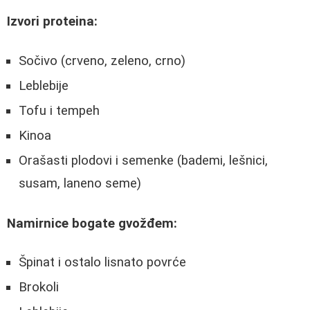
Izvori proteina:
Sočivo (crveno, zeleno, crno)
Leblebije
Tofu i tempeh
Kinoa
Orašasti plodovi i semenke (bademi, lešnici,
susam, laneno seme)
Namirnice bogate gvožđem:
Špinat i ostalo lisnato povrće
Brokoli