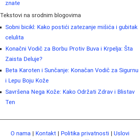
znate
Tekstovi na srodnim blogovima
Sobni bicikl: Kako postići zatezanje mišića i gubitak
celulita
Konačni Vodič za Borbu Protiv Buva i Krpelja: Šta
Zaista Deluje?
Beta Karoten i Sunčanje: Konačan Vodič za Sigurnu
i Lepu Boju Kože
Savršena Nega Kože: Kako Održati Zdrav i Blistav
Ten
O nama
|
Kontakt
|
Politika privatnosti
|
Uslovi