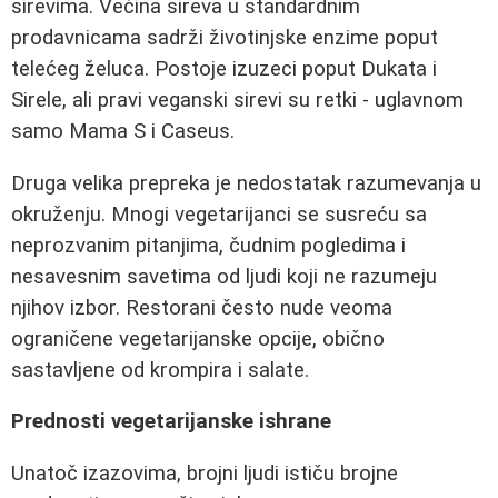
sirevima. Većina sireva u standardnim
prodavnicama sadrži životinjske enzime poput
telećeg želuca. Postoje izuzeci poput Dukata i
Sirele, ali pravi veganski sirevi su retki - uglavnom
samo Mama S i Caseus.
Druga velika prepreka je nedostatak razumevanja u
okruženju. Mnogi vegetarijanci se susreću sa
neprozvanim pitanjima, čudnim pogledima i
nesavesnim savetima od ljudi koji ne razumeju
njihov izbor. Restorani često nude veoma
ograničene vegetarijanske opcije, obično
sastavljene od krompira i salate.
Prednosti vegetarijanske ishrane
Unatoč izazovima, brojni ljudi ističu brojne