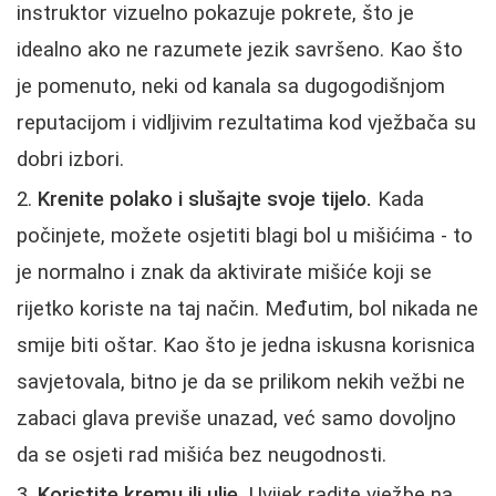
instruktor vizuelno pokazuje pokrete, što je
idealno ako ne razumete jezik savršeno. Kao što
je pomenuto, neki od kanala sa dugogodišnjom
reputacijom i vidljivim rezultatima kod vježbača su
dobri izbori.
Krenite polako i slušajte svoje tijelo.
Kada
počinjete, možete osjetiti blagi bol u mišićima - to
je normalno i znak da aktivirate mišiće koji se
rijetko koriste na taj način. Međutim, bol nikada ne
smije biti oštar. Kao što je jedna iskusna korisnica
savjetovala, bitno je da se prilikom nekih vežbi ne
zabaci glava previše unazad, već samo dovoljno
da se osjeti rad mišića bez neugodnosti.
Koristite kremu ili ulje.
Uvijek radite vježbe na