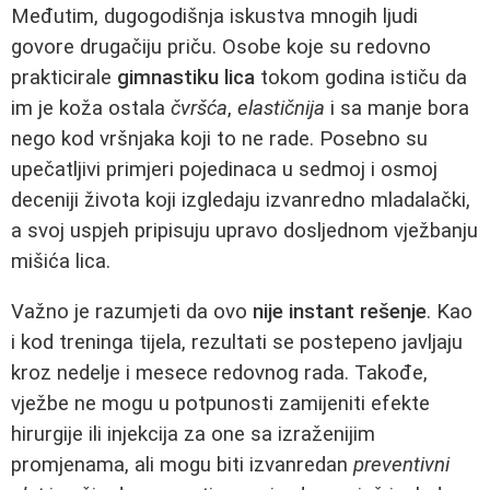
Međutim, dugogodišnja iskustva mnogih ljudi
govore drugačiju priču. Osobe koje su redovno
prakticirale
gimnastiku lica
tokom godina ističu da
im je koža ostala
čvršća
,
elastičnija
i sa manje bora
nego kod vršnjaka koji to ne rade. Posebno su
upečatljivi primjeri pojedinaca u sedmoj i osmoj
deceniji života koji izgledaju izvanredno mladalački,
a svoj uspjeh pripisuju upravo dosljednom vježbanju
mišića lica.
Važno je razumjeti da ovo
nije instant rešenje
. Kao
i kod treninga tijela, rezultati se postepeno javljaju
kroz nedelje i mesece redovnog rada. Takođe,
vježbe ne mogu u potpunosti zamijeniti efekte
hirurgije ili injekcija za one sa izraženijim
promjenama, ali mogu biti izvanredan
preventivni