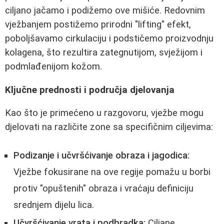
ciljano jačamo i podižemo ove mišiće. Redovnim
vježbanjem postižemo prirodni "lifting" efekt,
poboljšavamo cirkulaciju i podstičemo proizvodnju
kolagena, što rezultira zategnutijom, svježijom i
podmlađenijom kožom.
Ključne prednosti i područja djelovanja
Kao što je primećeno u razgovoru, vježbe mogu
djelovati na različite zone sa specifičnim ciljevima:
Podizanje i učvršćivanje obraza i jagodica:
Vježbe fokusirane na ove regije pomažu u borbi
protiv "opuštenih" obraza i vraćaju definiciju
srednjem dijelu lica.
Učvršćivanje vrata i podbradka:
Ciljane