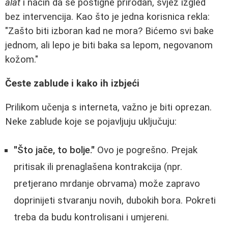
alat
i način da se postigne prirodan, svjež izgled
bez intervencija. Kao što je jedna korisnica rekla:
"Zašto biti izboran kad ne mora? Bićemo svi bake
jednom, ali lepo je biti baka sa lepom, negovanom
kožom."
Česte zablude i kako ih izbjeći
Prilikom učenja s interneta, važno je biti oprezan.
Neke zablude koje se pojavljuju uključuju:
"Što jače, to bolje."
Ovo je pogrešno. Prejak
pritisak ili prenaglašena kontrakcija (npr.
pretjerano mrdanje obrvama) može zapravo
doprinijeti stvaranju novih, dubokih bora. Pokreti
treba da budu kontrolisani i umjereni.