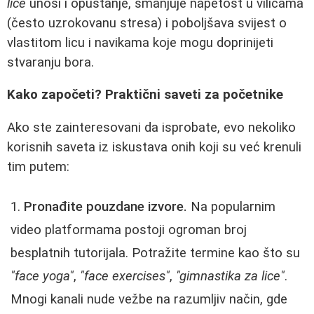
lice
unosi i opuštanje, smanjuje napetost u vilicama
(često uzrokovanu stresa) i poboljšava svijest o
vlastitom licu i navikama koje mogu doprinijeti
stvaranju bora.
Kako započeti? Praktični saveti za početnike
Ako ste zainteresovani da isprobate, evo nekoliko
korisnih saveta iz iskustava onih koji su već krenuli
tim putem:
Pronađite pouzdane izvore.
Na popularnim
video platformama postoji ogroman broj
besplatnih tutorijala. Potražite termine kao što su
"face yoga"
,
"face exercises"
,
"gimnastika za lice"
.
Mnogi kanali nude vežbe na razumljiv način, gde