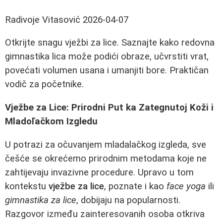
Radivoje Vitasović
2026-04-07
Otkrijte snagu vježbi za lice. Saznajte kako redovna
gimnastika lica može podići obraze, učvrstiti vrat,
povećati volumen usana i umanjiti bore. Praktičan
vodič za početnike.
Vježbe za Lice: Prirodni Put ka Zategnutoj Koži i
Mladoľačkom Izgledu
U potrazi za očuvanjem mladalačkog izgleda, sve
češće se okrećemo prirodnim metodama koje ne
zahtijevaju invazivne procedure. Upravo u tom
kontekstu
vježbe za lice
, poznate i kao
face yoga
ili
gimnastika za lice
, dobijaju na popularnosti.
Razgovor između zainteresovanih osoba otkriva