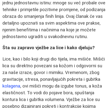
jednu jednostavnu istinu: mnoge su već probale ove
tehnike i primjetile pozitivne promjene, od podizanja
obraza do smanjenja finih linija. Ovaj članak će vas
detailjno upoznati sa svim aspektima ove prakse,
njenim benefitima i načinima na koje je možete
jednostavno ugraditi u svakodnevnu rutinu.
Šta su zapravo vježbe za lice i kako djeluju?
Lice, kao i bilo koji drugi dio tijela, ima mišiće. Mišići
lica su direktno povezani sa kožom i odgovorni su
za naše izraze, govor i mimiku. Vremenom, zbog
gravitacije, stresa, ponavljajućih pokreta i gubitka
kolagena
, ovi mišići mogu da izgube tonus, a koža
elastičnost. To vodi do pojave bora, spuštanja
kontura lica i gubitka volumena. Vježbe za lice su
posebno dizajnirani pokreti i kontrakcije kojima