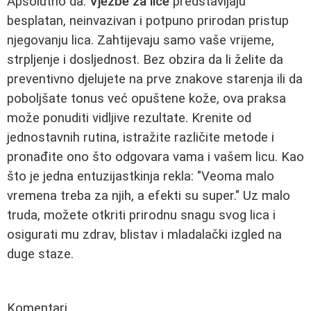
Apsolutno da.
Vježbe za lice
predstavljaju
besplatan, neinvazivan i potpuno prirodan pristup
njegovanju lica. Zahtijevaju samo vaše vrijeme,
strpljenje i dosljednost. Bez obzira da li želite da
preventivno djelujete na prve znakove starenja ili da
poboljšate tonus već opuštene kože, ova praksa
može ponuditi vidljive rezultate. Krenite od
jednostavnih rutina, istražite različite metode i
pronađite ono što odgovara vama i vašem licu. Kao
što je jedna entuzijastkinja rekla: "Veoma malo
vremena treba za njih, a efekti su super." Uz malo
truda, možete otkriti prirodnu snagu svog lica i
osigurati mu zdrav, blistav i mladalački izgled na
duge staze.
Komentari