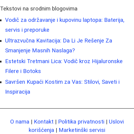
Tekstovi na srodnim blogovima
Vodič za održavanje i kupovinu laptopa: Baterija,
servis i preporuke
Ultrazvučna Kavitacija: Da Li Je Rešenje Za
Smanjenje Masnih Naslaga?
Estetski Tretmani Lica: Vodič kroz Hijaluronske
Filere i Botoks
Savršen Kupaći Kostim za Vas: Stilovi, Saveti i
Inspiracija
O nama
|
Kontakt
|
Politika privatnosti
|
Uslovi
korišćenja
|
Marketinški servisi