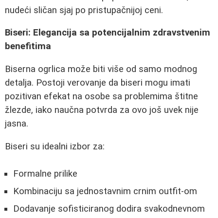
nudeći sličan sjaj po pristupačnijoj ceni.
Biseri: Elegancija sa potencijalnim zdravstvenim
benefitima
Biserna ogrlica može biti više od samo modnog
detalja. Postoji verovanje da biseri mogu imati
pozitivan efekat na osobe sa problemima štitne
žlezde, iako naučna potvrda za ovo još uvek nije
jasna.
Biseri su idealni izbor za:
Formalne prilike
Kombinaciju sa jednostavnim crnim outfit-om
Dodavanje sofisticiranog dodira svakodnevnom