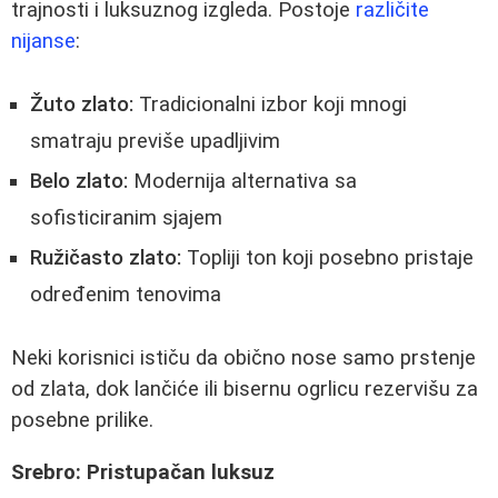
trajnosti i luksuznog izgleda. Postoje
različite
nijanse
:
Žuto zlato:
Tradicionalni izbor koji mnogi
smatraju previše upadljivim
Belo zlato:
Modernija alternativa sa
sofisticiranim sjajem
Ružičasto zlato:
Topliji ton koji posebno pristaje
određenim tenovima
Neki korisnici ističu da obično nose samo prstenje
od zlata, dok lančiće ili bisernu ogrlicu rezervišu za
posebne prilike.
Srebro: Pristupačan luksuz