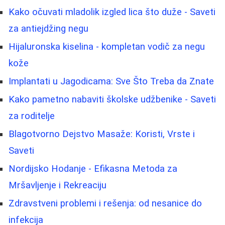
Kako očuvati mladolik izgled lica što duže - Saveti
za antiejdžing negu
Hijaluronska kiselina - kompletan vodič za negu
kože
Implantati u Jagodicama: Sve Što Treba da Znate
Kako pametno nabaviti školske udžbenike - Saveti
za roditelje
Blagotvorno Dejstvo Masaže: Koristi, Vrste i
Saveti
Nordijsko Hodanje - Efikasna Metoda za
Mršavljenje i Rekreaciju
Zdravstveni problemi i rešenja: od nesanice do
infekcija