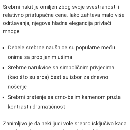
Srebrni nakit je omiljen zbog svoje svestranosti i
relativno pristupačne cene. Iako zahteva malo više
održavanja, njegova hladna elegancija privlači
mnoge:
Debele srebrne naušnice su popularne među
onima sa probijenim ušima
Srebrne narukvice sa simboličnim privjecima
(kao što su srca) čest su izbor za dnevno
nošenje
Srebrni prstenje sa crno-belim kamenom pruža
kontrast i dramatičnost
Zanimljivo je da neki ljudi vole srebro isključivo kada