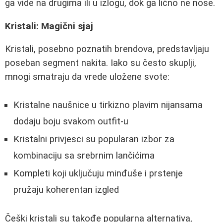
ga vide na drugima ili u izlogu, dok ga lično ne nose.
Kristali: Magični sjaj
Kristali, posebno poznatih brendova, predstavljaju
poseban segment nakita. Iako su često skuplji,
mnogi smatraju da vrede uložene svote:
Kristalne naušnice u tirkizno plavim nijansama
dodaju boju svakom outfit-u
Kristalni privjesci su popularan izbor za
kombinaciju sa srebrnim lančićima
Kompleti koji uključuju minđuše i prstenje
pružaju koherentan izgled
Češki kristali su takođe popularna alternativa,