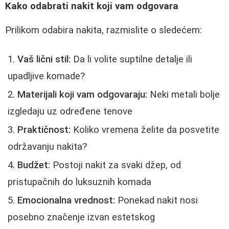
Kako odabrati nakit koji vam odgovara
Prilikom odabira nakita, razmislite o sledećem:
Vaš lični stil:
Da li volite suptilne detalje ili
upadljive komade?
Materijali koji vam odgovaraju:
Neki metali bolje
izgledaju uz određene tenove
Praktičnost:
Koliko vremena želite da posvetite
održavanju nakita?
Budžet:
Postoji nakit za svaki džep, od
pristupačnih do luksuznih komada
Emocionalna vrednost:
Ponekad nakit nosi
posebno značenje izvan estetskog