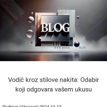
Vodič kroz stilove nakita: Odabir
koji odgovara vašem ukusu
Radman Vitezović
2024-12-13