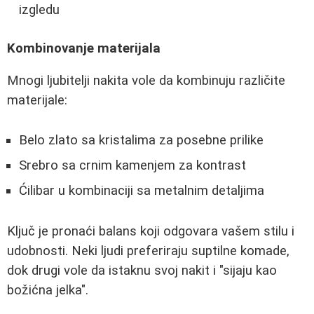
izgledu
Kombinovanje materijala
Mnogi ljubitelji nakita vole da kombinuju različite
materijale:
Belo zlato sa kristalima za posebne prilike
Srebro sa crnim kamenjem za kontrast
Ćilibar u kombinaciji sa metalnim detaljima
Ključ je pronaći balans koji odgovara vašem stilu i
udobnosti. Neki ljudi preferiraju suptilne komade,
dok drugi vole da istaknu svoj nakit i "sijaju kao
božićna jelka".