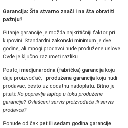
Garancija: Šta stvarno znači i na šta obratiti
pažnju?
Pitanje garancije je možda najkritičniji faktor pri
kupovini. Standardni
zakonski minimum
je dve
godine, ali mnogi prodavci nude produžene uslove.
Ovde je ključno razumeti razliku.
Postoji
medjunarodna (fabrička) garancija
koju
daje proizvođač, i
produžena garancija
koju nudi
prodavac, često uz dodatnu nadoplatu. Bitno je
pitati:
Ko popravlja laptop u toku produžene
garancije? Ovlаšćeni servis proizvođača ili servis
prodavca?
Ponude od čak
pet ili sedam godina garancije