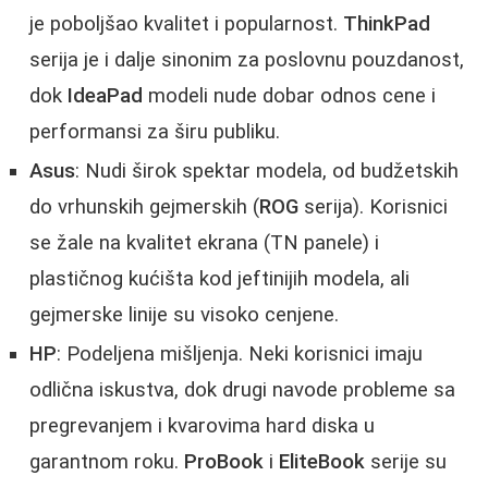
je poboljšao kvalitet i popularnost.
ThinkPad
serija je i dalje sinonim za poslovnu pouzdanost,
dok
IdeaPad
modeli nude dobar odnos cene i
performansi za širu publiku.
Asus
: Nudi širok spektar modela, od budžetskih
do vrhunskih gejmerskih (
ROG
serija). Korisnici
se žale na kvalitet ekrana (TN panele) i
plastičnog kućišta kod jeftinijih modela, ali
gejmerske linije su visoko cenjene.
HP
: Podeljena mišljenja. Neki korisnici imaju
odlična iskustva, dok drugi navode probleme sa
pregrevanjem i kvarovima hard diska u
garantnom roku.
ProBook
i
EliteBook
serije su