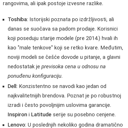
rangovima, ali ipak postoje izvesne razlike.
Toshiba
: Istorijski poznata po izdržljivosti, ali
danas se suočava sa padom prodaje. Korisnici
koji poseduju starije modele (pre 2014.) hvali ih
kao "male tenkove" koji se retko kvare. Međutim,
noviji modeli se češće dovode u pitanje, a glavni
nedostatak je
previsoka cena u odnosu na
ponuđenu konfiguraciju
.
Dell
: Konzistentno se navodi kao jedan od
najkvalitetnijih brendova. Poznat je po robustnoj
izradi i često povoljnijim uslovima garancije.
Inspiron
i
Latitude
serije su posebno cenjene.
Lenovo
: U poslednjih nekoliko godina dramatično