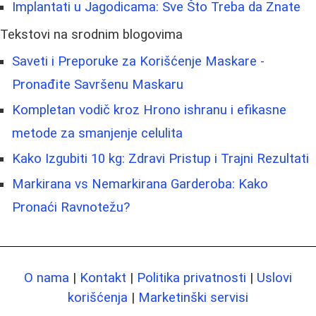
Implantati u Jagodicama: Sve Što Treba da Znate
Tekstovi na srodnim blogovima
Saveti i Preporuke za Korišćenje Maskare -
Pronađite Savršenu Maskaru
Kompletan vodič kroz Hrono ishranu i efikasne
metode za smanjenje celulita
Kako Izgubiti 10 kg: Zdravi Pristup i Trajni Rezultati
Markirana vs Nemarkirana Garderoba: Kako
Pronaći Ravnotežu?
O nama
|
Kontakt
|
Politika privatnosti
|
Uslovi
korišćenja
|
Marketinški servisi