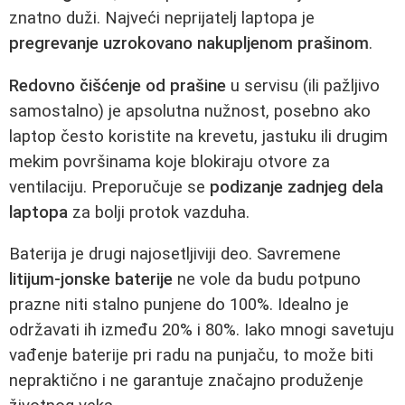
znatno duži. Najveći neprijatelj laptopa je
pregrevanje uzrokovano nakupljenom prašinom
.
Redovno čišćenje od prašine
u servisu (ili pažljivo
samostalno) je apsolutna nužnost, posebno ako
laptop često koristite na krevetu, jastuku ili drugim
mekim površinama koje blokiraju otvore za
ventilaciju. Preporučuje se
podizanje zadnjeg dela
laptopa
za bolji protok vazduha.
Baterija je drugi najosetljiviji deo. Savremene
litijum-jonske baterije
ne vole da budu potpuno
prazne niti stalno punjene do 100%. Idealno je
održavati ih između 20% i 80%. Iako mnogi savetuju
vađenje baterije pri radu na punjaču, to može biti
nepraktično i ne garantuje značajno produženje