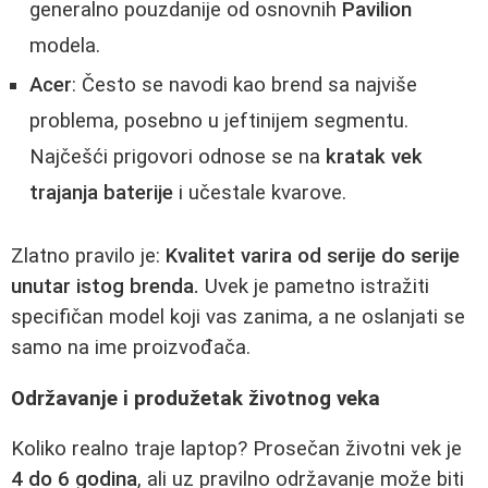
generalno pouzdanije od osnovnih
Pavilion
modela.
Acer
: Često se navodi kao brend sa najviše
problema, posebno u jeftinijem segmentu.
Najčešći prigovori odnose se na
kratak vek
trajanja baterije
i učestale kvarove.
Zlatno pravilo je:
Kvalitet varira od serije do serije
unutar istog brenda.
Uvek je pametno istražiti
specifičan model koji vas zanima, a ne oslanjati se
samo na ime proizvođača.
Održavanje i produžetak životnog veka
Koliko realno traje laptop? Prosečan životni vek je
4 do 6 godina
, ali uz pravilno održavanje može biti