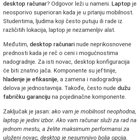
desktop računar
? Odgovor leži u nameni.
Laptop
je
neosporivo superioran kada je u pitanju mobilnost.
Studentima, ljudima koji često putuju ili rade iz
različitih lokacija, laptop je nezamenljiv alat.
Međutim,
desktop računari
nude neprikosnovene
prednosti kada je reč o ceni i mogućnostima
nadogradnje. Za isti novac, desktop konfiguracija
će biti znatno jača. Komponente su jeftinije,
hladenje je efikasnije
, a zamena i nadogradnja
delova je jednostavnija. Takođe, često nude
dužu
fabričku garanciju
na pojedinačne komponente.
Zaključak je jasan:
ako vam je mobilnost neophodna,
laptop je jedini izbor. Ako vam računar služi za rad na
jednom mestu, a želite maksimum performansi za
uloženi novac, desktop je nesumnjivo bolja opcija.