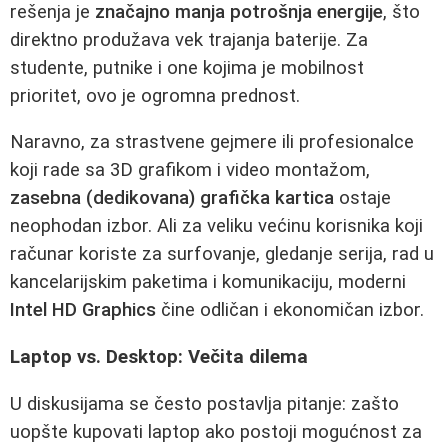
rešenja je
značajno manja potrošnja energije
, što
direktno produžava vek trajanja baterije. Za
studente, putnike i one kojima je mobilnost
prioritet, ovo je ogromna prednost.
Naravno, za strastvene gejmere ili profesionalce
koji rade sa 3D grafikom i video montažom,
zasebna (dedikovana) grafička kartica
ostaje
neophodan izbor. Ali za veliku većinu korisnika koji
računar koriste za surfovanje, gledanje serija, rad u
kancelarijskim paketima i komunikaciju, moderni
Intel HD Graphics
čine odličan i ekonomičan izbor.
Laptop vs. Desktop: Večita dilema
U diskusijama se često postavlja pitanje: zašto
uopšte kupovati laptop ako postoji mogućnost za