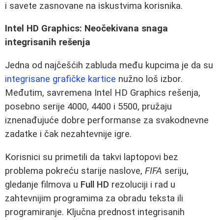
i savete zasnovane na iskustvima korisnika.
Intel HD Graphics: Neočekivana snaga
integrisanih rešenja
Jedna od najčešćih zabluda među kupcima je da su
integrisane grafičke kartice
nužno loš izbor.
Međutim, savremena Intel HD Graphics rešenja,
posebno serije 4000, 4400 i 5500, pružaju
iznenađujuće dobre performanse za svakodnevne
zadatke i čak nezahtevnije igre.
Korisnici su primetili da takvi laptopovi bez
problema pokreću starije naslove,
FIFA
seriju,
gledanje filmova u
Full HD
rezoluciji i rad u
zahtevnijim programima za obradu teksta ili
programiranje. Ključna prednost integrisanih