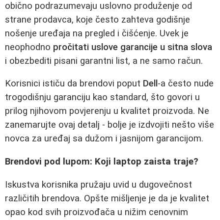
obično podrazumevaju uslovno produženje od
strane prodavca, koje često zahteva godišnje
nošenje uređaja na pregled i čišćenje. Uvek je
neophodno
pročitati uslove garancije u sitna slova
i obezbediti pisani garantni list, a ne samo račun.
Korisnici ističu da brendovi poput
Dell
-a često nude
trogodišnju garanciju kao standard, što govori u
prilog njihovom povjerenju u kvalitet proizvoda. Ne
zanemarujte ovaj detalj - bolje je izdvojiti nešto više
novca za uređaj sa dužom i jasnijom garancijom.
Brendovi pod lupom: Koji laptop zaista traje?
Iskustva korisnika pružaju uvid u dugovečnost
različitih brendova. Opšte mišljenje je da je kvalitet
opao kod svih proizvođača u nižim cenovnim