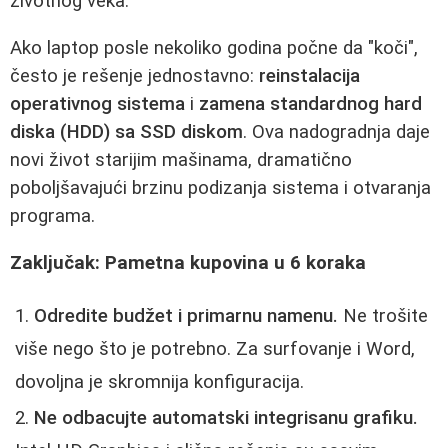
životnog veka.
Ako laptop posle nekoliko godina počne da "koči",
često je rešenje jednostavno:
reinstalacija
operativnog sistema
i
zamena standardnog hard
diska (HDD) sa SSD diskom
. Ova nadogradnja daje
novi život starijim mašinama, dramatično
poboljšavajući brzinu podizanja sistema i otvaranja
programa.
Zaključak: Pametna kupovina u 6 koraka
Odredite budžet i primarnu namenu.
Ne trošite
više nego što je potrebno. Za surfovanje i Word,
dovoljna je skromnija konfiguracija.
Ne odbacujte automatski integrisanu grafiku.