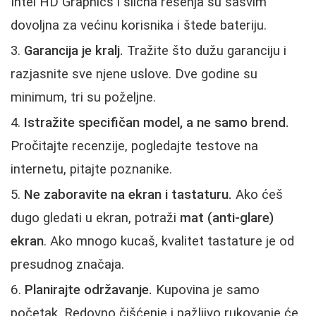
Intel HD Graphics i slična rešenja su sasvim
dovoljna za većinu korisnika i štede bateriju.
Garancija je kralj.
Tražite što dužu garanciju i
razjasnite sve njene uslove. Dve godine su
minimum, tri su poželjne.
Istražite specifičan model, a ne samo brend.
Pročitajte recenzije, pogledajte testove na
internetu, pitajte poznanike.
Ne zaboravite na ekran i tastaturu.
Ako ćeš
dugo gledati u ekran, potraži
mat (anti-glare)
ekran
. Ako mnogo kucaš, kvalitet tastature je od
presudnog značaja.
Planirajte održavanje.
Kupovina je samo
početak. Redovno čišćenje i pažljivo rukovanje će