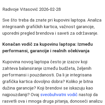
Radivoje Vitasović
2026-02-28
Sve što treba da znate pri kupovini laptopa. Analiza
integrisanih grafičkih kartica, važnost garancije,
uporedni pregled brendova i saveti za održavanje.
Konačan vodič za kupovinu laptopa: Između
performansi, garancije i realnih očekivanja
Kupovina novog laptopa često je izazov koji
zahteva balansiranje između budžeta, željenih
performansi i pouzdanosti. Da li je integrisana
grafička kartica dovoljno dobra? Koliko je bitna
dužina garancije? Koji brendovi se iskazuju kao
najpouzdaniji? Ovaj
sveobuhvatni vodič
nastoji da
rasvetli ova i mnoga druga pitanja, donoseći analizu