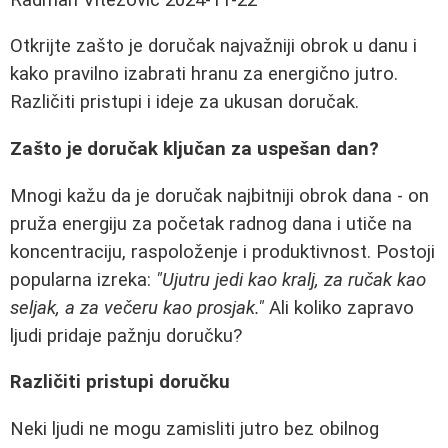
Otkrijte zašto je doručak najvažniji obrok u danu i
kako pravilno izabrati hranu za energično jutro.
Različiti pristupi i ideje za ukusan doručak.
Zašto je doručak ključan za uspešan dan?
Mnogi kažu da je doručak najbitniji obrok dana - on
pruža energiju za početak radnog dana i utiče na
koncentraciju, raspoloženje i produktivnost. Postoji
popularna izreka:
"Ujutru jedi kao kralj, za ručak kao
seljak, a za večeru kao prosjak."
Ali koliko zapravo
ljudi pridaje pažnju doručku?
Različiti pristupi doručku
Neki ljudi ne mogu zamisliti jutro bez obilnog