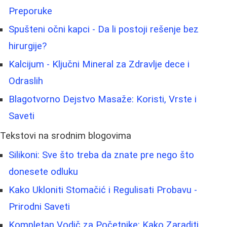
Preporuke
Spušteni očni kapci - Da li postoji rešenje bez
hirurgije?
Kalcijum - Ključni Mineral za Zdravlje dece i
Odraslih
Blagotvorno Dejstvo Masaže: Koristi, Vrste i
Saveti
Tekstovi na srodnim blogovima
Silikoni: Sve što treba da znate pre nego što
donesete odluku
Kako Ukloniti Stomačić i Regulisati Probavu -
Prirodni Saveti
Kompletan Vodič za Početnike: Kako Zaraditi