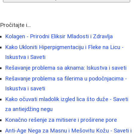
Pročitajte i...
Kolagen - Prirodni Eliksir Mladosti i Zdravlja
Kako Ukloniti Hiperpigmentaciju i Fleke na Licu -
Iskustva i Saveti
Rešavanje problema sa aknama: Iskustva i saveti
Rešavanje problema sa filerima u podočnjacima -
Iskustva i saveti
Kako očuvati mladolik izgled lica što duže - Saveti
za antiejdžing negu
Konačno rešenje za mitisere i proširene pore
Anti-Age Nega za Masnu i Mešovitu Kožu - Saveti i