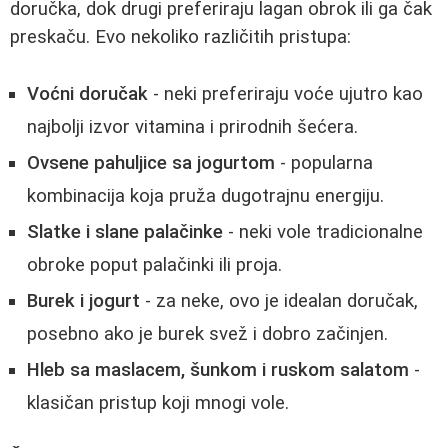
doručka, dok drugi preferiraju lagan obrok ili ga čak
preskaču. Evo nekoliko različitih pristupa:
Voćni doručak
- neki preferiraju voće ujutro kao
najbolji izvor vitamina i prirodnih šećera.
Ovsene pahuljice sa jogurtom
- popularna
kombinacija koja pruža dugotrajnu energiju.
Slatke i slane palačinke
- neki vole tradicionalne
obroke poput palačinki ili proja.
Burek i jogurt
- za neke, ovo je idealan doručak,
posebno ako je burek svež i dobro začinjen.
Hleb sa maslacem, šunkom i ruskom salatom
-
klasičan pristup koji mnogi vole.