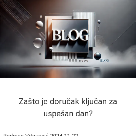
Zašto je doručak ključan za
uspešan dan?
Radman Vitezović
2024-11-22