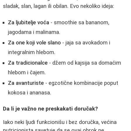
sladak, slan, lagan ili obilan. Evo nekoliko ideja:
Za ljubitelje voća
- smoothie sa bananom,
jagodama i malinama.
Za one koji vole slano
- jaja sa avokadom i
integralnim hlebom.
Za tradicionalce
- džem od kajsija sa domaćim
hlebom i čajem.
Za avanturiste
- egzotične kombinacije poput
kokosa i ananasa.
Da li je važno ne preskakati doručak?
Iako neki ljudi funkcionišu i bez doručka, većina
nutricionista savetuje da se ovaj obrok ne