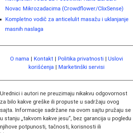
Novac Mikrozadacima (Crowdflower/ClixSense)
Kompletno vodič za anticelulit masažu i uklanjanje
masnih naslaga
O nama
|
Kontakt
|
Politika privatnosti
|
Uslovi
korišćenja
|
Marketinški servisi
Urednici i autori ne preuzimaju nikakvu odgovornost
za bilo kakve greške ili propuste u sadržaju ovog
sajta. Informacije sadržane na ovom sajtu pružaju se
u stanju „takvom kakve jesu“, bez garancija u pogledu
njihove potpunosti, tačnosti, korisnosti ili