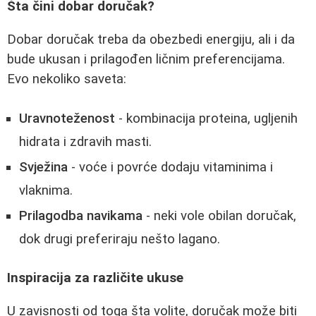
Šta čini dobar doručak?
Dobar doručak treba da obezbedi energiju, ali i da
bude ukusan i prilagođen ličnim preferencijama.
Evo nekoliko saveta:
Uravnoteženost
- kombinacija proteina, ugljenih
hidrata i zdravih masti.
Svježina
- voće i povrće dodaju vitaminima i
vlaknima.
Prilagodba navikama
- neki vole obilan doručak,
dok drugi preferiraju nešto lagano.
Inspiracija za različite ukuse
U zavisnosti od toga šta volite, doručak može biti