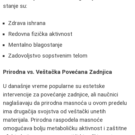
stanje su:
Zdrava ishrana
Redovna fizička aktivnost
Mentalno blagostanje
Zadovoljstvo sopstvenim telom
Prirodna vs. Veštačka Povećana Zadnjica
U današnje vreme popularne su estetske
intervencije za povećanje zadnjice, ali naučnici
naglašavaju da prirodna masnoća u ovom predelu
ima drugačija svojstva od veštački unetih
materijala. Prirodna raspodela masnoće
omogućava bolju metaboličku aktivnost i zaštitne