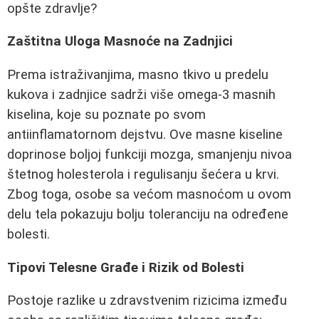
opšte zdravlje?
Zaštitna Uloga Masnoće na Zadnjici
Prema istraživanjima, masno tkivo u predelu
kukova i zadnjice sadrži više omega-3 masnih
kiselina, koje su poznate po svom
antiinflamatornom dejstvu. Ove masne kiseline
doprinose boljoj funkciji mozga, smanjenju nivoa
štetnog holesterola i regulisanju šećera u krvi.
Zbog toga, osobe sa većom masnoćom u ovom
delu tela pokazuju bolju toleranciju na određene
bolesti.
Tipovi Telesne Građe i Rizik od Bolesti
Postoje razlike u zdravstvenim rizicima između