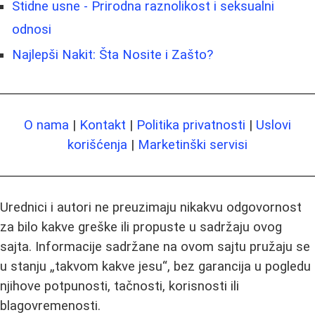
Stidne usne - Prirodna raznolikost i seksualni
odnosi
Najlepši Nakit: Šta Nosite i Zašto?
O nama
|
Kontakt
|
Politika privatnosti
|
Uslovi
korišćenja
|
Marketinški servisi
Urednici i autori ne preuzimaju nikakvu odgovornost
za bilo kakve greške ili propuste u sadržaju ovog
sajta. Informacije sadržane na ovom sajtu pružaju se
u stanju „takvom kakve jesu“, bez garancija u pogledu
njihove potpunosti, tačnosti, korisnosti ili
blagovremenosti.