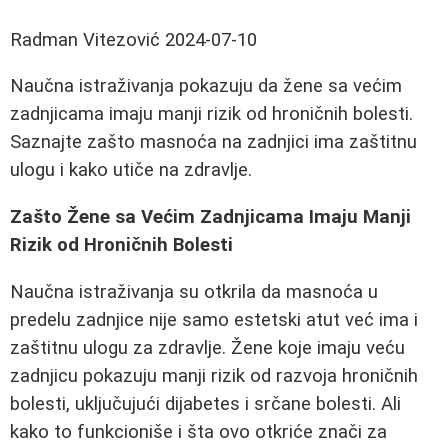
Radman Vitezović
2024-07-10
Naučna istraživanja pokazuju da žene sa većim
zadnjicama imaju manji rizik od hroničnih bolesti.
Saznajte zašto masnoća na zadnjici ima zaštitnu
ulogu i kako utiče na zdravlje.
Zašto Žene sa Većim Zadnjicama Imaju Manji
Rizik od Hroničnih Bolesti
Naučna istraživanja su otkrila da masnoća u
predelu zadnjice nije samo estetski atut već ima i
zaštitnu ulogu za zdravlje. Žene koje imaju veću
zadnjicu pokazuju manji rizik od razvoja hroničnih
bolesti, uključujući dijabetes i srčane bolesti. Ali
kako to funkcioniše i šta ovo otkriće znači za