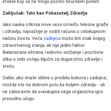
efekte koji se ne mogu postići hirurškim putem.
Zaključak: Telo kao Pokazatelj Zdravlja
Iako nauka otkriva nove veze između telesne građe
i zdravlja, najvažnije je voditi računa o celokupnom
načinu života. Veća
zadnjica
može biti znak boljeg
zdravstvenog stanja, ali nije jedini faktor.
Balansirana ishrana, redovno vežbanje i pozitivna
slika o sebi ostaju ključni za dugoročno zdravlje i
sreću.
Dakle, ako imate obline u predelu bokova i zadnjice,
možda ste na dobrom putu ka boljem zdravlju - ali
ne zaboravite da sveukupna nega organizma igra
presudnu ulogu.