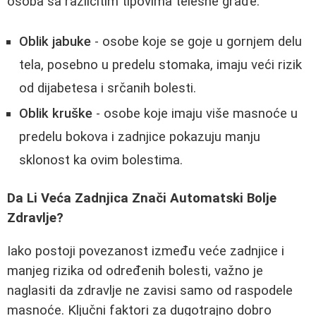
osoba sa različitim tipovima telesne građe:
Oblik jabuke
- osobe koje se goje u gornjem delu
tela, posebno u predelu stomaka, imaju veći rizik
od dijabetesa i srčanih bolesti.
Oblik kruške
- osobe koje imaju više masnoće u
predelu bokova i zadnjice pokazuju manju
sklonost ka ovim bolestima.
Da Li Veća Zadnjica Znači Automatski Bolje
Zdravlje?
Iako postoji povezanost između veće zadnjice i
manjeg rizika od određenih bolesti, važno je
naglasiti da zdravlje ne zavisi samo od raspodele
masnoće. Ključni faktori za dugotrajno dobro