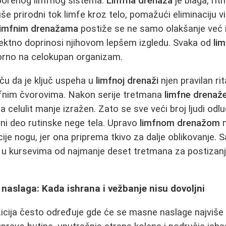
usporenog limfnog sistema.
Limfna drenaža
je blaga, rit
e prirodni tok limfe kroz telo, pomažući eliminaciju vi
limfnim drenažama
postiže se ne samo olakšanje već i
rektno doprinosi njihovom lepšem izgledu. Svaka od
li
vorno na celokupan organizam.
iču da je ključ uspeha u
limfnoj drenaži
njen pravilan ri
mfnim čvorovima. Nakon serije tretmana
limfne drenaž
, a celulit manje izražen. Zato se sve veći broj ljudi odl
ni deo rutinske nege tela. Upravo
limfnom drenažom
m
je nogu, jer ona priprema tkivo za dalje oblikovanje. 
 u kursevima od najmanje deset tretmana za postizanj
naslaga: Kada ishrana i vežbanje nisu dovoljni
icija često određuje gde će se masne naslage najviše 