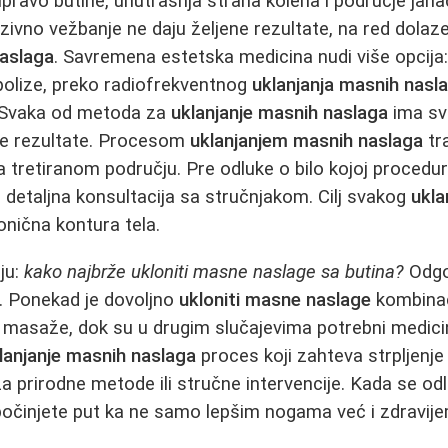
ravo butine, unutrašnja strana kolena i područje jaha
enzivno vežbanje ne daju željene rezultate, na red dola
naslaga
. Savremena estetska medicina nudi više opcija:
ipolize, preko radiofrekventnog
uklanjanja masnih nasl
. Svaka od metoda za
uklanjanje masnih naslaga
ima svo
ane rezultate. Procesom
uklanjanjem masnih naslaga
tr
na tretiranom području. Pre odluke o bilo kojoj procedu
 detaljna konsultacija sa stručnjakom. Cilj svakog
ukla
nična kontura tela.
ju:
kako najbrže ukloniti masne naslage sa butina?
Odgo
a. Ponekad je dovoljno
ukloniti masne naslage
kombinac
it masaže, dok su u drugim slučajevima potrebni medici
lanjanje masnih naslaga
proces koji zahteva strpljenje
za prirodne metode ili stručne intervencije. Kada se od
počinjete put ka ne samo lepšim nogama već i zdravij