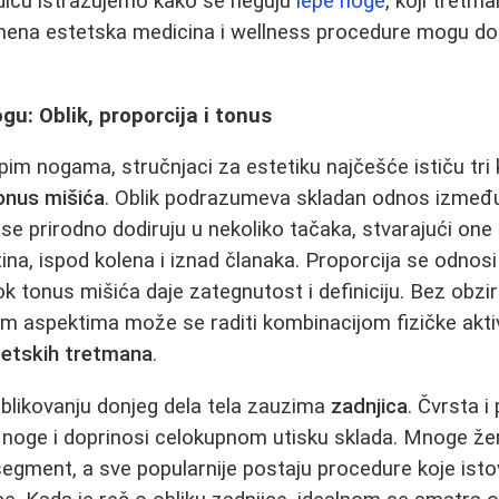
iču istražujemo kako se neguju
lepe noge
, koji tretm
mena estetska medicina i wellness procedure mogu dop
gu: Oblik, proporcija i tonus
im nogama, stručnjaci za estetiku najčešće ističu tri 
onus mišića
. Oblik podrazumeva skladan odnos između b
se prirodno dodiruju u nekoliko tačaka, stvarajući one č
na, ispod kolena i iznad članaka. Proporcija se odnos
k tonus mišića daje zategnutost i definiciju. Bez obzi
m aspektima može se raditi kombinacijom fizičke aktiv
stetskih tretmana
.
likovanju donjeg dela tela zauzima
zadnjica
. Čvrsta i
 noge i doprinosi celokupnom utisku sklada. Mnoge ž
segment, a sve popularnije postaju procedure koje isto