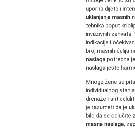
mnoge žene to su up
uporna dijeta i int
uklanjanje masnih 
tehnika poput kriol
invazivnih zahvata
indikacije i očekiv
broj masnih ćelija 
naslaga
potrebna je
naslaga
jeste harmo
Mnoge žene se pita
individualnog stanj
drenaže i anticelul
je razumeti da je
uk
bilo da se odlučite 
masne naslage
, za