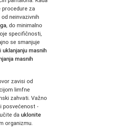
ćih pantalona. Kada
ze procedure za
 od neinvazivnih
aga
, do minimalno
je specifičnosti,
ajno se smanjuje
ri
uklanjanju masnih
njanja masnih
vor zavisi od
ijom limfne
nski zahvati. Važno
 i posvećenost -
lučite da
uklonite
em organizmu.