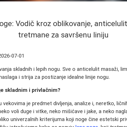
ge: Vodič kroz oblikovanje, anticeluli
tretmane za savršenu liniju
2026-07-01
vanja skladnih i lepih nogu. Sve o anticelulit masaži, limf
aslaga i strija za postizanje idealne linije nogu.
ge skladnim i privlačnim?
vekovima je predmet divljenja, analize i, neretko, ličn
 neko voli duge i vitke, neko mišićave i jake, a neko na
oliko univerzalnih kriterijuma koji noge čine estetski p