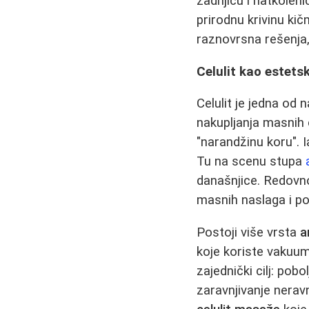
zadnjicu i natkoleni
prirodnu krivinu ki
raznovrsna rešenja,
Celulit kao estetsk
Celulit je jedna od 
nakupljanja masnih ć
"narandžinu koru". 
Tu na scenu stupa
današnjice. Redovno
masnih naslaga i po
Postoji više vrsta
a
koje koriste vakuum
zajednički cilj: pob
zaravnjivanje nerav