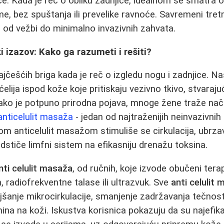
ce. Kada je reč o obliku zadnjice, idealnom se smatra o
čme, bez spuštanja ili prevelike ravnoće. Savremeni tre
 od vežbi do minimalno invazivnih zahvata.
i izazov: Kako ga razumeti i rešiti?
najčešćih briga kada je reč o izgledu nogu i zadnjice. N
elija ispod kože koje pritiskaju vezivno tkivo, stvaraju
Iako je potpuno prirodna pojava, mnoge žene traže nač
anticelulit masaža
- jedan od najtraženijih neinvazivni
m anticelulit masažom stimuliše se cirkulacija, ubrza
dstiče limfni sistem na efikasniju drenažu toksina.
nti celulit masaža
, od ručnih, koje izvode obučeni tera
, radiofrekventne talase ili ultrazvuk. Sve
anti celulit
oljšanje mikrocirkulacije, smanjenje zadržavanja tečnos
nina na koži. Iskustva korisnica pokazuju da su najefik