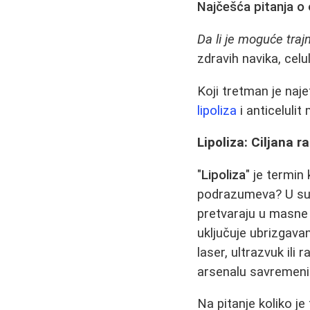
Najčešća pitanja o 
Da li je moguće trajn
zdravih navika, celu
Koji tretman je naje
lipoliza
i anticelulit
Lipoliza: Ciljana 
"
Lipoliza
" je termin
podrazumeva? U suš
pretvaraju u masne 
uključuje ubrizgava
laser, ultrazvuk ili
arsenalu savremenih
Na pitanje koliko j