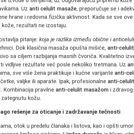
 se izvode u serijama, uz odgovarajuću pripremu kože 
avikama. Uz
anti celulit masaže
, preporučuje se i ade
ne hrane i redovna fizička aktivnost. Kada se sve ov
 kože, rezultati ne izostaju.
ostavlja pitanje:
koja je razlika između obične i anticelu
i tehnici. Dok klasična masaža opušta mišiće,
anti-celul
kivo sa ciljem razbijanja masnih čvorića. Kvalitetno i
 vidljive rezultate već posle nekoliko tretmana. Uz
an
nima, sve više žena praktikuje i kućne varijante
anti-cel
 četke, valjke ili aparate. Ipak, profesionalne
anti-celul
kat. Kombinacija pravilne
anti-celulit masažom
i zdravog 
i zategnutu kožu.
ago rešenje za oticanje i zadržavanje tečnosti
ama, otok u predelu članaka i listova, kao i opšti umo