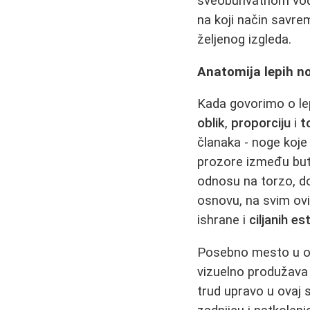
sveobuhvatnom vod
na koji način savre
željenog izgleda.
Anatomija lepih no
Kada govorimo o lep
oblik
,
proporciju
i
t
članaka - noge koje 
prozore između buti
odnosu na torzo, do
osnovu, na svim ovi
ishrane i
ciljanih e
Posebno mesto u ob
vizuelno produžava
trud upravo u ovaj 