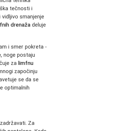
mična tehnika
ška tečnosti i
 vidljivo smanjenje
mfnih drenaža
deluje
tam i smer pokreta -
e
, noge postaju
učuje za
limfnu
nogi započinju
Savetuje se da se
e optimalnih
zadržavati. Za