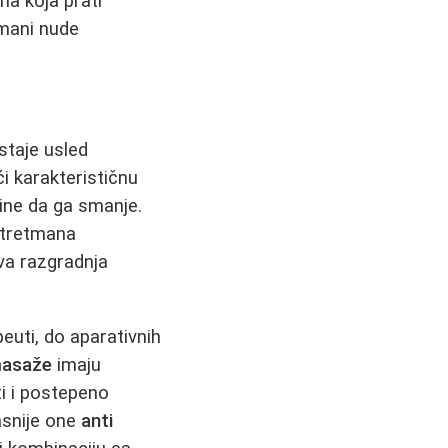
na koja prati
tmani nude
astaje usled
ći karakterističnu
ine da ga smanje.
h tretmana
va razgradnja
peuti, do aparativnih
 masaže
imaju
ti i postepeno
asnije one
anti