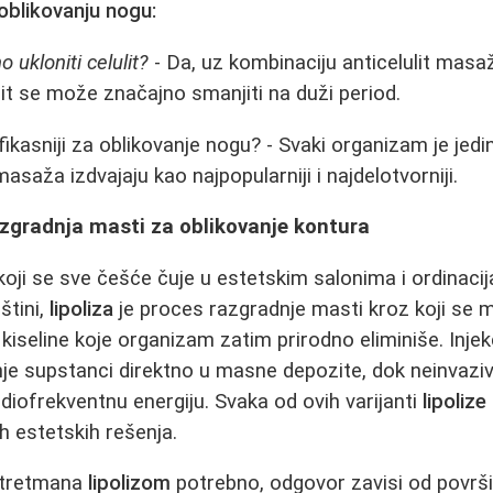
oblikovanju nogu:
o ukloniti celulit?
- Da, uz kombinaciju anticelulit masaž
lit se može značajno smanjiti na duži period.
fikasniji za oblikovanje nogu? - Svaki organizam je jedin
 masaža izdvajaju kao najpopularniji i najdelotvorniji.
razgradnja masti za oblikovanje kontura
 koji se sve češće čuje u estetskim salonima i ordinaci
tini,
lipoliza
je proces razgradnje masti kroz koji se m
kiseline koje organizam zatim prirodno eliminiše. Inje
nje supstanci direktno u masne depozite, dok neinvaz
 radiofrekventnu energiju. Svaka od ovih varijanti
lipolize
 estetskih rešenja.
e tretmana
lipolizom
potrebno, odgovor zavisi od površi