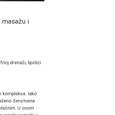
t masažu i
noj drenaži, lipolizi
ih kompleksa. Iako
glašeno ženstvene
rivlačnim. U ovom