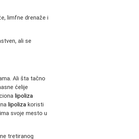
e, limfne drenaže i
stven, ali se
jama. Ali šta tačno
asne ćelije
kciona
lipoliza
ivna
lipoliza
koristi
ima svoje mesto u
ne tretiranog