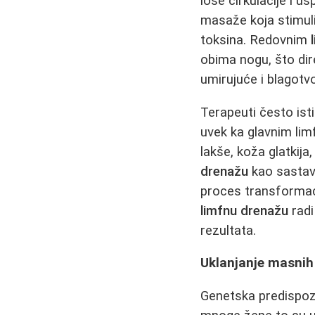
loše cirkulacije i 
masaže koja stimuliš
toksina. Redovnim
obima nogu, što di
umirujuće i blagot
Terapeuti često ist
uvek ka glavnim li
lakše, koža glatkija
drenažu
kao sastav
proces transformaci
limfnu drenažu
radi
rezultata.
Uklanjanje masnih 
Genetska predispoz