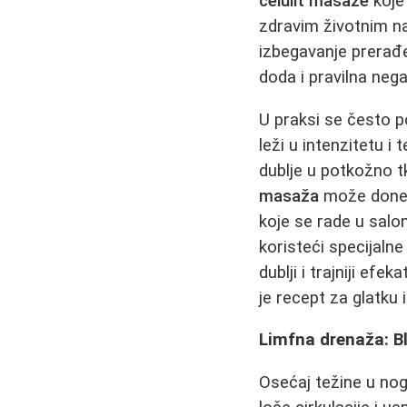
celulit masaže
koje
zdravim životnim n
izbegavanje prerađe
doda i pravilna nega
U praksi se često p
leži u intenzitetu 
dublje u potkožno t
masaža
može doneti
koje se rade u salo
koristeći specijalne
dublji i trajniji efe
je recept za glatku 
Limfna drenaža: Bl
Osećaj težine u nog