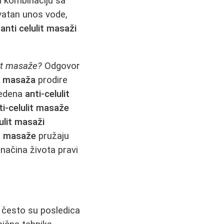
i kombinaciju sa
kvatan unos vode,
e
anti celulit masaži
lit masaže?
Odgovor
it masaža
prodire
zvedena
anti-celulit
ti-celulit masaže
ulit masaži
it masaže
pružaju
načina života pravi
r često su posledica