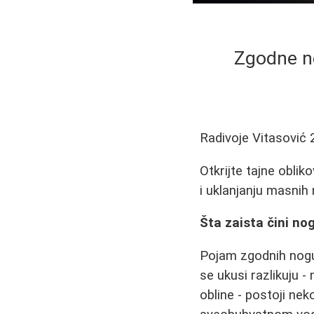
Zgodne no
Radivoje Vitasović
Otkrijte tajne obliko
i uklanjanju masnih n
Šta zaista čini no
Pojam zgodnih nogu 
se ukusi razlikuju -
obline - postoji nek