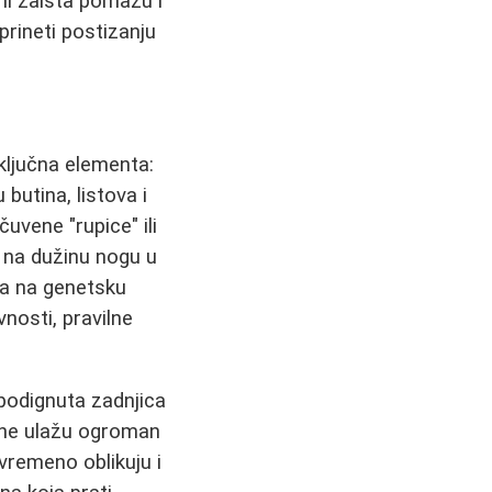
ani zaista pomažu i
rineti postizanju
ključna elementa:
utina, listova i
uvene "rupice" ili
i na dužinu nogu u
ra na genetsku
nosti, pravilne
 podignuta zadnjica
ene ulažu ogroman
vremeno oblikuju i