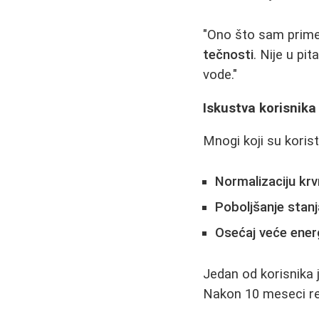
"Ono što sam prime
tečnosti
. Nije u pi
vode."
Iskustva korisnika
Mnogi koji su koris
Normalizaciju krv
Poboljšanje stanj
Osećaj veće ener
Jedan od korisnika j
Nakon 10 meseci red