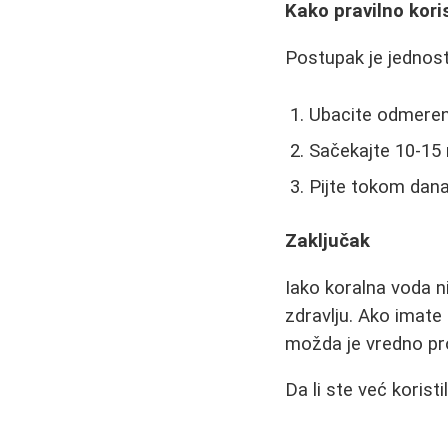
Kako pravilno kori
Postupak je jednos
Ubacite odmerenu
Sačekajte 10-15 
Pijte tokom dan
Zaključak
Iako koralna voda n
zdravlju. Ako imate
možda je vredno pr
Da li ste već korist