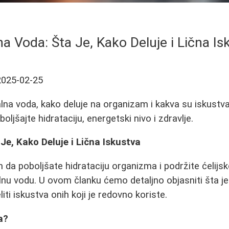
na Voda: Šta Je, Kako Deluje i Lična Is
2025-02-25
lna voda, kako deluje na organizam i kakva su iskustva l
oljšajte hidrataciju, energetski nivo i zdravlje.
Je, Kako Deluje i Lična Iskustva
n da poboljšate hidrataciju organizma i podržite ćelijs
alnu vodu. U ovom članku ćemo detaljno objasniti šta j
liti iskustva onih koji je redovno koriste.
a?