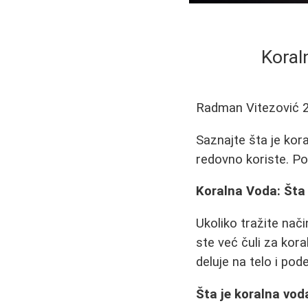
Koral
Radman Vitezović
Saznajte šta je kora
redovno koriste. Pob
Koralna Voda: Šta 
Ukoliko tražite nači
ste već čuli za kor
deluje na telo i pode
Šta je koralna vod