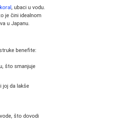
koral
, ubaci u vodu.
o je čini idealnom
ava u Japanu.
struke benefite:
u, što smanjuje
joj da lakše
vode, što dovodi