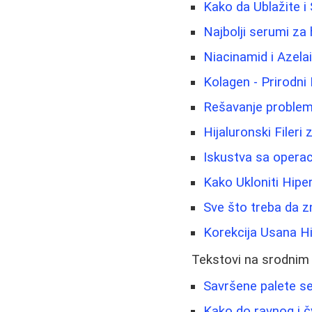
Kako da Ublažite i
Najbolji serumi za h
Niacinamid i Azela
Kolagen - Prirodni 
Rešavanje problema
Hijaluronski Fileri
Iskustva sa operac
Kako Ukloniti Hiper
Sve što treba da zn
Korekcija Usana Hi
Tekstovi na srodnim
Savršene palete sen
Kako do ravnog i č