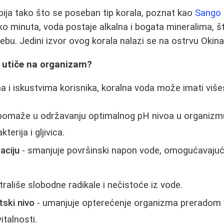
ija tako što se poseban tip korala, poznat kao
Sango 
 minuta, voda postaje alkalna i bogata mineralima, št
ebu. Jedini izvor ovog korala nalazi se na ostrvu Okin
 utiče na organizam?
a i iskustvima korisnika, koralna voda može imati više
pomaže u održavanju optimalnog pH nivoa u organizm
terija i gljivica.
aciju
- smanjuje površinski napon vode, omogućavajući 
trališe slobodne radikale i nečistoće iz vode.
ski nivo
- umanjuje opterećenje organizma preradom 
italnosti.