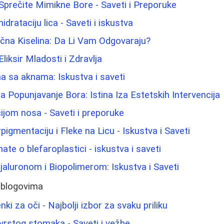
 Sprečite Mimikne Bore - Saveti i Preporuke
idrataciju lica - Saveti i iskustva
ična Kiselina: Da Li Vam Odgovaraju?
Eliksir Mladosti i Zdravlja
 sa aknama: Iskustva i saveti
 za Popunjavanje Bora: Istina Iza Estetskih Intervencija
ijom nosa - Saveti i preporuke
pigmentaciju i Fleke na Licu - Iskustva i Saveti
ate o blefaroplastici - iskustva i saveti
jaluronom i Biopolimerom: Iskustva i Saveti
 blogovima
ki za oči - Najbolji izbor za svaku priliku
vrstog stomaka - Saveti i vežbe