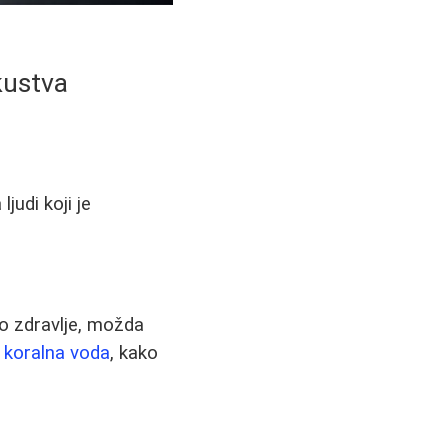
kustva
judi koji je
ko zdravlje, možda
e
koralna voda
, kako