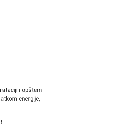
rataciji i opštem
tatkom energije,
!