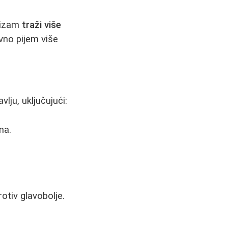
anizam
traži više
vno pijem više
lju, uključujući:
na.
otiv glavobolje.