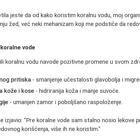
tila jeste da od kako koristim koralnu vodu, moj org
tanju žed, već neki mehanizam koji me podstiče da redo
 koralne vode
tili koralnu vodu navode pozitivne promene u svom zdrav
nog pritiska
- smanjenje učestalosti glavobolja i migre
a kože i kose
- hidriranija koža i manje suvoće.
gije
- umanjen zamor i poboljšano raspoloženje.
e izjavio: "Pre koralne vode sam stalno nosio lekove pr
ovnog korišćenja, više ih ne koristim."