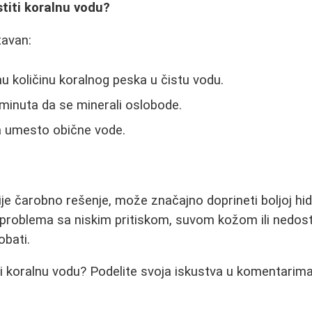
stiti koralnu vodu?
tavan:
 količinu koralnog peska u čistu vodu.
minuta da se minerali oslobode.
a umesto obične vode.
ije čarobno rešenje, može značajno doprineti boljoj hid
 problema sa niskim pritiskom, suvom kožom ili nedos
obati.
ili koralnu vodu? Podelite svoja iskustva u komentarima