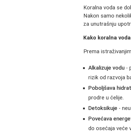
Koralna voda se dob
Nakon samo nekoliko
za unutrašnju upotr
Kako koralna voda
Prema istraživanjim
Alkalizuje vodu
- 
rizik od razvoja bak
Poboljšava hidrat
prodre u ćelije.
Detoksikuje
- neu
Povećava energet
do osećaja veće v