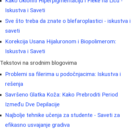
Kako Ukloniti Hiperpigmentaciju i Fleke na Licu -
Iskustva i Saveti
Sve što treba da znate o blefaroplastici - iskustva i
saveti
Korekcija Usana Hijaluronom i Biopolimerom:
Iskustva i Saveti
Tekstovi na srodnim blogovima
Problemi sa filerima u podočnjacima: Iskustva i
rešenja
Savršeno Glatka Koža: Kako Prebroditi Period
Između Dve Depilacije
Najbolje tehnike učenja za studente - Saveti za
efikasno usvajanje gradiva