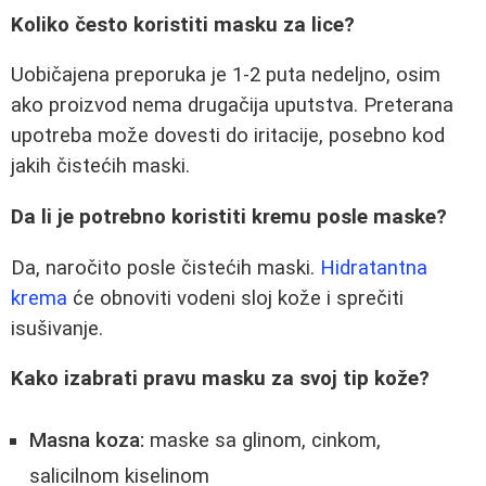
Koliko često koristiti masku za lice?
Uobičajena preporuka je 1-2 puta nedeljno, osim
ako proizvod nema drugačija uputstva. Preterana
upotreba može dovesti do iritacije, posebno kod
jakih čistećih maski.
Da li je potrebno koristiti kremu posle maske?
Da, naročito posle čistećih maski.
Hidratantna
krema
će obnoviti vodeni sloj kože i sprečiti
isušivanje.
Kako izabrati pravu masku za svoj tip kože?
Masna koza:
maske sa glinom, cinkom,
salicilnom kiselinom