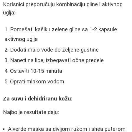
Korisnici preporučuju kombinaciju gline i aktivnog
uglja:
Pomešati kašiku zelene gline sa 1-2 kapsule
aktivnog uglja
Dodati malo vode do željene gustine
Naneti na lice, izbegavati očne predele
Ostaviti 10-15 minuta
Oprati mlakom vodom
Za suvu i dehidriranu kožu:
Najbolje rezultate daju:
Alverde maska sa divljom ružom i shea puterom