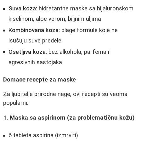
Suva koza:
hidratantne maske sa hijaluronskom
kiselinom, aloe verom, biljnim uljima
Kombinovana koza:
blage formule koje ne
isušuju suve predele
Osetljiva koza:
bez alkohola, parfema i
agresivnih sastojaka
Domace recepte za maske
Za ljubitelje prirodne nege, ovi recepti su veoma
popularni:
1. Maska sa aspirinom (za problematičnu kožu)
6 tableta aspirina (izmrviti)