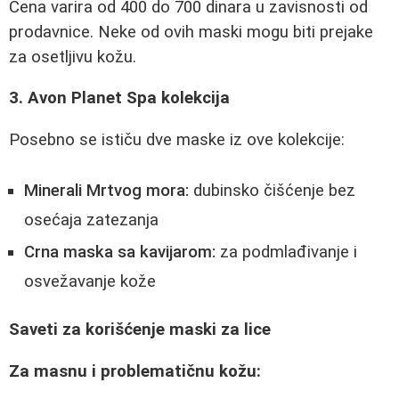
Cena varira od 400 do 700 dinara u zavisnosti od
prodavnice. Neke od ovih maski mogu biti prejake
za osetljivu kožu.
3. Avon Planet Spa kolekcija
Posebno se ističu dve maske iz ove kolekcije:
Minerali Mrtvog mora:
dubinsko čišćenje bez
osećaja zatezanja
Crna maska sa kavijarom:
za podmlađivanje i
osvežavanje kože
Saveti za korišćenje maski za lice
Za masnu i problematičnu kožu: