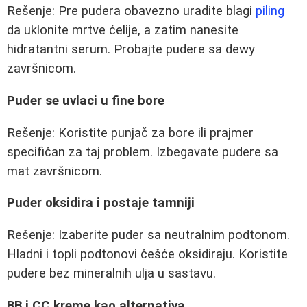
Rešenje: Pre pudera obavezno uradite blagi
piling
da uklonite mrtve ćelije, a zatim nanesite
hidratantni serum. Probajte pudere sa dewy
završnicom.
Puder se uvlaci u fine bore
Rešenje: Koristite punjač za bore ili prajmer
specifičan za taj problem. Izbegavate pudere sa
mat završnicom.
Puder oksidira i postaje tamniji
Rešenje: Izaberite puder sa neutralnim podtonom.
Hladni i topli podtonovi češće oksidiraju. Koristite
pudere bez mineralnih ulja u sastavu.
BB i CC kreme kao alternativa