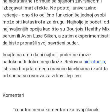
na hidratantne formule sa sjajnom završnicom i
izbegavati mat efekte. Ne postoji univerzalno
rešenje - ono što odlično funkcioniše jednoj osobi
može biti katastrofa za drugu. Najbolje je početi od
najhvaljenijih opcija kao što su Bourjois Healthy Mix
serum ili Avon Luxe Silken, a zatim eksperimentisati
da biste pronašli svoj savršeni puder.
Imajte na umu da ni najbolji puder ne može
nadoknaditi dobru negu kože. Redovna
hidratacija
,
ishrana bogata omega masnim kiselinama i zaštita
od sunca su osnova za zdrav i lep ten.
Komentari
Trenutno nema komentara za ovaj članak.