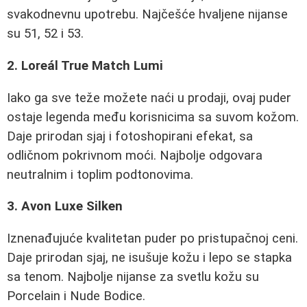
svakodnevnu upotrebu. Najčešće hvaljene nijanse
su 51, 52 i 53.
2. Loreál True Match Lumi
Iako ga sve teže možete naći u prodaji, ovaj puder
ostaje legenda među korisnicima sa suvom kožom.
Daje prirodan sjaj i fotoshopirani efekat, sa
odličnom pokrivnom moći. Najbolje odgovara
neutralnim i toplim podtonovima.
3. Avon Luxe Silken
Iznenađujuće kvalitetan puder po pristupačnoj ceni.
Daje prirodan sjaj, ne isušuje kožu i lepo se stapka
sa tenom. Najbolje nijanse za svetlu kožu su
Porcelain i Nude Bodice.