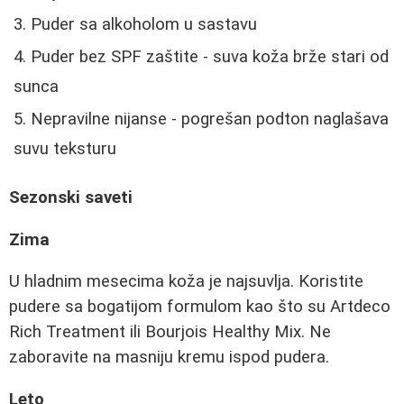
Puder sa alkoholom u sastavu
Puder bez SPF zaštite - suva koža brže stari od
sunca
Nepravilne nijanse - pogrešan podton naglašava
suvu teksturu
Sezonski saveti
Zima
U hladnim mesecima koža je najsuvlja. Koristite
pudere sa bogatijom formulom kao što su Artdeco
Rich Treatment ili Bourjois Healthy Mix. Ne
zaboravite na masniju kremu ispod pudera.
Leto