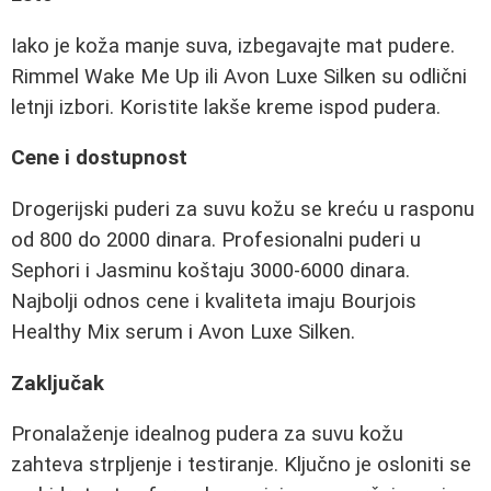
Iako je koža manje suva, izbegavajte mat pudere.
Rimmel Wake Me Up ili Avon Luxe Silken su odlični
letnji izbori. Koristite lakše kreme ispod pudera.
Cene i dostupnost
Drogerijski puderi za suvu kožu se kreću u rasponu
od 800 do 2000 dinara. Profesionalni puderi u
Sephori i Jasminu koštaju 3000-6000 dinara.
Najbolji odnos cene i kvaliteta imaju Bourjois
Healthy Mix serum i Avon Luxe Silken.
Zaključak
Pronalaženje idealnog pudera za suvu kožu
zahteva strpljenje i testiranje. Ključno je osloniti se