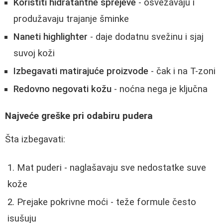
Koristiti hidratantne sprejeve
- osvežavaju i
produžavaju trajanje šminke
Naneti highlighter
- daje dodatnu svežinu i sjaj
suvoj koži
Izbegavati matirajuće proizvode
- čak i na T-zoni
Redovno negovati kožu
- noćna nega je ključna
Najveće greške pri odabiru pudera
Šta izbegavati:
Mat puderi - naglašavaju sve nedostatke suve
kože
Prejake pokrivne moći - teže formule često
isušuju