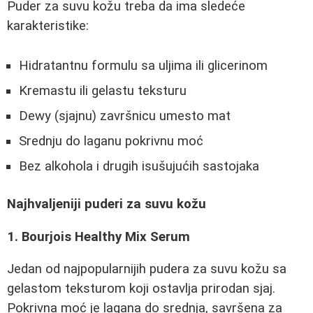
Puder za suvu kožu treba da ima sledeće
karakteristike:
Hidratantnu formulu sa uljima ili glicerinom
Kremastu ili gelastu teksturu
Dewy (sjajnu) završnicu umesto mat
Srednju do laganu pokrivnu moć
Bez alkohola i drugih isušujućih sastojaka
Najhvaljeniji puderi za suvu kožu
1. Bourjois Healthy Mix Serum
Jedan od najpopularnijih pudera za suvu kožu sa
gelastom teksturom koji ostavlja prirodan sjaj.
Pokrivna moć je lagana do srednja, savršena za