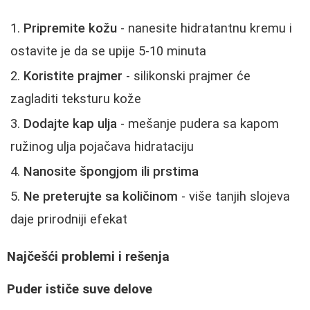
Pripremite kožu
- nanesite hidratantnu kremu i
ostavite je da se upije 5-10 minuta
Koristite prajmer
- silikonski prajmer će
zagladiti teksturu kože
Dodajte kap ulja
- mešanje pudera sa kapom
ružinog ulja pojačava hidrataciju
Nanosite špongjom ili prstima
Ne preterujte sa količinom
- više tanjih slojeva
daje prirodniji efekat
Najčešći problemi i rešenja
Puder ističe suve delove