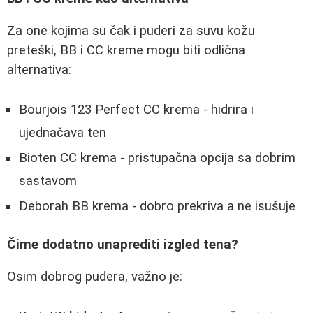
Za one kojima su čak i puderi za suvu kožu
preteški, BB i CC kreme mogu biti odlična
alternativa:
Bourjois 123 Perfect CC krema - hidrira i
ujednačava ten
Bioten CC krema - pristupačna opcija sa dobrim
sastavom
Deborah BB krema - dobro prekriva a ne isušuje
Čime dodatno unaprediti izgled tena?
Osim dobrog pudera, važno je: