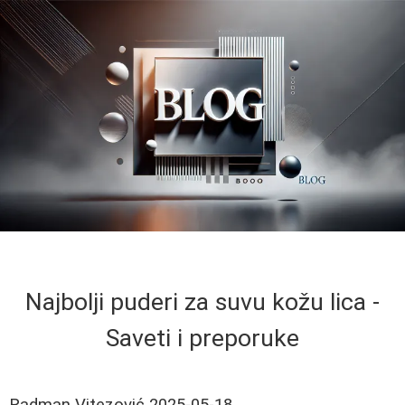
Najbolji puderi za suvu kožu lica -
Saveti i preporuke
Radman Vitezović
2025-05-18