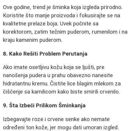
Ove godine, trend je šminka koja izgleda prirodno.
Koristite što manje proizvoda i fokusirajte se na
kvalitetne prelaze boja. Uvek počnite sa
korektorom, zatim tečnim puderom, rumenilom i na
kraju kamenim puderom.
8. Kako Rešiti Problem Perutanja
Ako imate osetljivu kožu koja se ljušti, pre
nanošenja pudera u prahu obavezno nanesite
hidratantnu kremu. Čistite lice blagim mlekom za
čišćenje sa kamilicom kako biste smirili crvenilo.
9. Šta Izbeći Prilikom Šminkanja
Izbegavajte roze i crvene senke ako nemate
određeni ton kože, jer mogu dati umoran izgled.