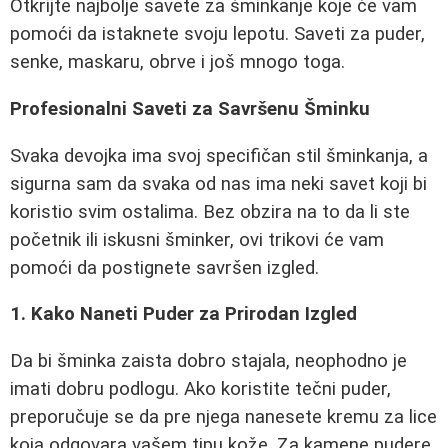
Otkrijte najbolje savete za šminkanje koje će vam
pomoći da istaknete svoju lepotu. Saveti za puder,
senke, maskaru, obrve i još mnogo toga.
Profesionalni Saveti za Savršenu Šminku
Svaka devojka ima svoj specifičan stil šminkanja, a
sigurna sam da svaka od nas ima neki savet koji bi
koristio svim ostalima. Bez obzira na to da li ste
početnik ili iskusni šminker, ovi trikovi će vam
pomoći da postignete savršen izgled.
1. Kako Naneti Puder za Prirodan Izgled
Da bi šminka zaista dobro stajala, neophodno je
imati dobru podlogu. Ako koristite tečni puder,
preporučuje se da pre njega nanesete kremu za lice
koja odgovara vašem tipu kože. Za kamene pudere,