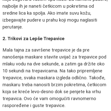
najbolje ih je naneti četkicom u pokretima od
sredine lica ka spolja. Ako imate suvu kožu,
izbegavajte pudere u prahu koji mogu naglasiti
perutanje.
2. Trikovi za Lepše Trepavice
Mala tajna za savršene trepavice je da pre
nanošenja maskare stavite uvijač za trepavice pod
mlaku vodu na dve sekunde, a zatim ga držite oko
10 sekundi na trepavicama. Na tako pripremljene
trepavice, svaka maskara izgleda odlično. Takođe,
maskaru treba nanositi brzim pokretima, četkicom
koja se kreće levo-desno dok se penjete ka vrhu
trepavica. Ovo će vam omogućiti ravnomerno
raspoređene i guste trepavice.