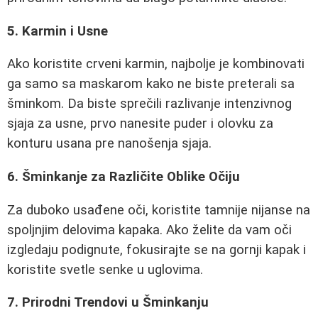
5. Karmin i Usne
Ako koristite crveni karmin, najbolje je kombinovati
ga samo sa maskarom kako ne biste preterali sa
šminkom. Da biste sprečili razlivanje intenzivnog
sjaja za usne, prvo nanesite puder i olovku za
konturu usana pre nanošenja sjaja.
6. Šminkanje za Različite Oblike Očiju
Za duboko usađene oči, koristite tamnije nijanse na
spoljnjim delovima kapaka. Ako želite da vam oči
izgledaju podignute, fokusirajte se na gornji kapak i
koristite svetle senke u uglovima.
7. Prirodni Trendovi u Šminkanju