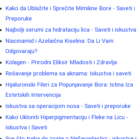
Kako da Ublažite i Sprečite Mimikne Bore - Saveti i
Preporuke
Najbolji serumi za hidrataciju lica - Saveti i iskustva
Niacinamid i Azelaična Kiselina: Da Li Vam
Odgovaraju?
Kolagen - Prirodni Eliksir Mladosti i Zdravlja
Rešavanje problema sa aknama: Iskustva i saveti
Hijaluronski Fileri za Popunjavanje Bora: Istina Iza
Estetskih Intervencija
Iskustva sa operacijom nosa - Saveti i preporuke
Kako Ukloniti Hiperpigmentaciju i Fleke na Licu -
Iskustva i Saveti
Sve što treba da znate o blefaroplastici - iskustva i