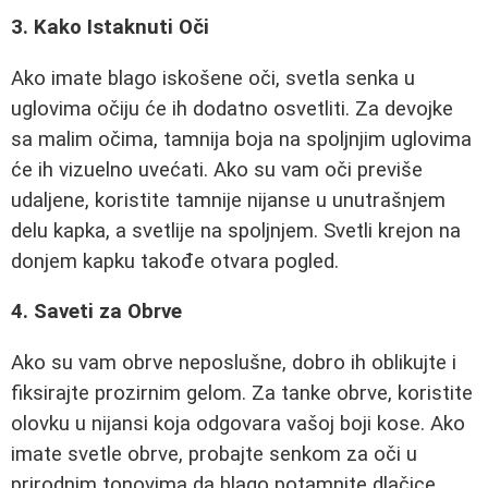
3. Kako Istaknuti Oči
Ako imate blago iskošene oči, svetla senka u
uglovima očiju će ih dodatno osvetliti. Za devojke
sa malim očima, tamnija boja na spoljnjim uglovima
će ih vizuelno uvećati. Ako su vam oči previše
udaljene, koristite tamnije nijanse u unutrašnjem
delu kapka, a svetlije na spoljnjem. Svetli krejon na
donjem kapku takođe otvara pogled.
4. Saveti za Obrve
Ako su vam obrve neposlušne, dobro ih oblikujte i
fiksirajte prozirnim gelom. Za tanke obrve, koristite
olovku u nijansi koja odgovara vašoj boji kose. Ako
imate svetle obrve, probajte senkom za oči u
prirodnim tonovima da blago potamnite dlačice.