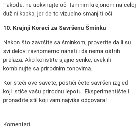
Takođe, ne uokvirujte oči tamnim krejonom na celoj
dužini kapka, jer će to vizuelno smanjiti oči.
10. Krajnji Koraci za Savršenu Šminku
Nakon što završite sa šminkom, proverite da li su
svi delovi ravnomerno naneti i da nema oštrih
prelaza. Ako koristite sjajne senke, uvek ih
kombinujte sa prirodnim tonovima.
Koristeći ove savete, postići ćete savršen izgled
koji ističe vašu prirodnu lepotu. Eksperimentište i
pronađite stil koji vam najviše odgovara!
Komentari