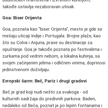
takođe ostavlja nezaboravan utisak.
Goa: Biser Orijenta
Goa, poznata kao "biser Orijenta", mesto je gde se
mešaju uticaji Indije i Portugala. Brojne plaže, kao
što su Colva i Anjuna, prave su destinacije za
opuštanje. Goa je takođe poznata po festivalima i
zurkama pod vedrim nebom, a lokalna kuhinja, sa
svojim začinjenim jelima i odličnim vinima, doprinosi
jedinstvenom doživljaju.
Evropski šarm: Beč, Pariz i drugi gradovi
Beč je grad koji nudi nešto za svakoga - od
kulturnih sadržaja do predivnih parkova. Baden,
nedaleko od Beča, poznat je po lepim fontanama i