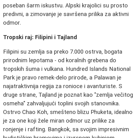
poseban šarm iskustvu. Alpski krajolici su prosto
predivni, a zimovanje je savršena prilika za aktivni
odmor.
Tropski raj: Filipini i Tajland
Filipini su zemlja sa preko 7.000 ostrva, bogata
prirodnim lepotama - od koralnih grebena do
tropskih šuma i vulkana. Hundred Islands National
Park je pravo remek-delo prirode, a Palawan je
najatraktivnija regija za ronioce i avanturiste. S
druge strane, Tajland je poznat kao "zemlja večitog
osmeha" zahvaljujući toplini svojih stanovnika.
Ostrvo Chao Koh, smešteno blizu Phuketa, idealno
je za one koji žele miran odmor uz prilike za
ronjenje i rafting. Bangkok, sa svojim impresivnim
budističkim hramovima i izvrsnom kuhinjom,