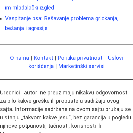
im mladalački izgled
Vaspitanje psa: Rešavanje problema grickanja,
bežanja i agresije
O nama
|
Kontakt
|
Politika privatnosti
|
Uslovi
korišćenja
|
Marketinški servisi
Urednici i autori ne preuzimaju nikakvu odgovornost
za bilo kakve greške ili propuste u sadržaju ovog
sajta. Informacije sadržane na ovom sajtu pružaju se
u stanju „takvom kakve jesu“, bez garancija u pogledu
njihove potpunosti, tačnosti, korisnosti ili