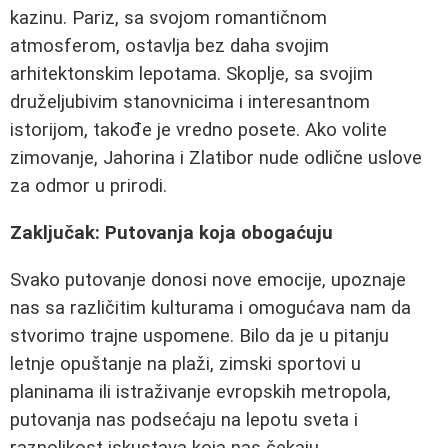
kazinu. Pariz, sa svojom romantičnom
atmosferom, ostavlja bez daha svojim
arhitektonskim lepotama. Skoplje, sa svojim
druželjubivim stanovnicima i interesantnom
istorijom, takođe je vredno posete. Ako volite
zimovanje, Jahorina i Zlatibor nude odlične uslove
za odmor u prirodi.
Zaključak: Putovanja koja obogaćuju
Svako putovanje donosi nove emocije, upoznaje
nas sa različitim kulturama i omogućava nam da
stvorimo trajne uspomene. Bilo da je u pitanju
letnje opuštanje na plaži, zimski sportovi u
planinama ili istraživanje evropskih metropola,
putovanja nas podsećaju na lepotu sveta i
raznolikost iskustava koja nas čekaju.