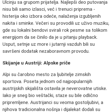
Ulcinju sa grupom prijatelja. Najlepši deo putovanja
nisu bili samo izlasci, već i trenuci priprema -
histerija oko izbora odeće, nalaženja izgubljenih
nakita i sminke. Večeri su provodili uz uživo muziku,
gde su lokalni bendovi svirali rok pesme sa tolikom
energijom da se činilo da je u pitanju playback.
Usput, setnje uz more i jutarnji vazduh bili su
savršeni dodatak nezaboravnom provodu.
Skijanje u Austriji: Alpske priče
Alpi su čarobno mesto za ljubitelje zimskih
sportova. Poseta jednom od najpopularnijih
austrijskih skijališta ostavila je neverovatne utiske.
Iako je sneg bio veštački, staze su bile odlično
pripremljene. Austrijanci su veoma gostoljubivi, a
njihova tradicionalna nošnja i dijalekat dodali su