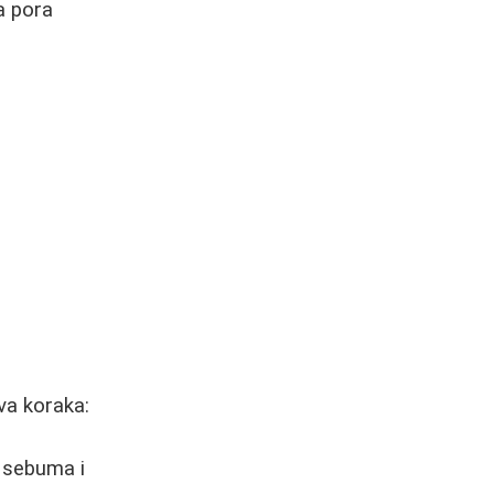
a pora
va koraka:
, sebuma i