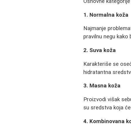
Osnovne kategorije
1. Normalna koža
Najmanje problemati
pravilnu negu kako 
2. Suva koža
Karakteriše se oseć
hidratantna sredstv
3. Masna koža
Proizvodi višak seb
su sredstva koja će
4. Kombinovana k