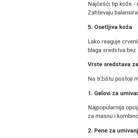
Najčešći tip kože -
Zahtevaju balansira
5. Osetljiva koža
Lako reaguje crveni
blaga sredstva bez 
Vrste sredstava za
Na tržištu postoji m
1. Gelovi za umiva
Najpopularnija opcij
za masnu i kombin
2. Pene za umivan