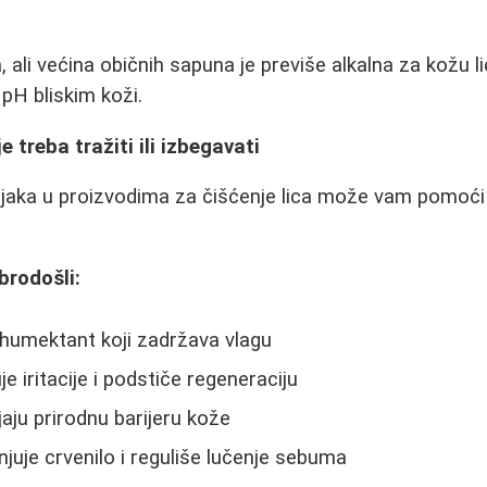
, ali većina običnih sapuna je previše alkalna za kožu l
 pH bliskim koži.
e treba tražiti ili izbegavati
aka u proizvodima za čišćenje lica može vam pomoći 
brodošli:
 humektant koji zadržava vlagu
je iritacije i podstiče regeneraciju
jaju prirodnu barijeru kože
juje crvenilo i reguliše lučenje sebuma