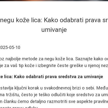
 negu kože lica: Kako odabrati prava s
umivanje
2025-05-10
z najbolje metode za negu kože lica. Saznajte kako o
e za vaš tip kože i izbegnite česte greške u njenoj nez
e lica: Kako odabrati prava sredstva za umivanje
stavlja ključni korak u svakodnevnoj brizi o sebi. Među
 na tržištu, često je teško odlučiti koje sredstvo za umi
m članku ćemo detaljno razmotriti sve aspekte pravilne