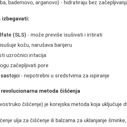
oba, bademovo, arganovo) - hidratiraju bez začepljivanj
a izbegavati:
lfate (SLS)
- može previše isušivati i iritirati
isušuje kožu, narušava barijeru
ti uzročnici iritacija
ogu začepljivati pore
 sastojci
- nepotrebni u sredstvima za ispiranje
- revolucionarna metoda čišćenja
vostruko čišćenje) je korejska metoda koja uključuje d
enje ulja za čišćenje ili balzama za uklanjanje šminke