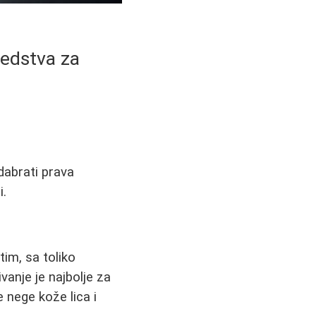
redstva za
dabrati prava
i.
tim, sa toliko
vanje je najbolje za
 nege kože lica i