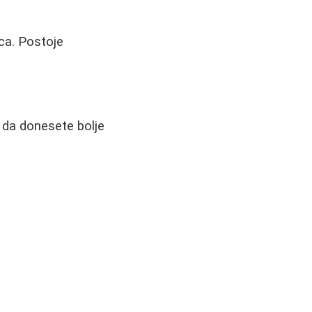
ica. Postoje
da donesete bolje