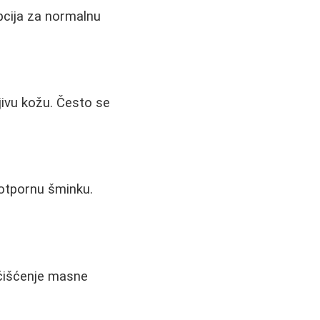
pcija za normalnu
jivu kožu. Često se
dootpornu šminku.
 čišćenje masne