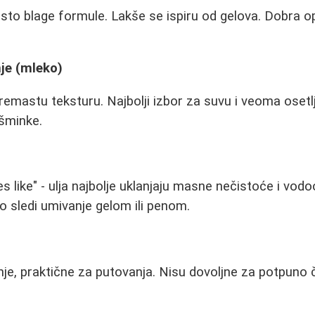
sto blage formule. Lakše se ispiru od gelova. Dobra o
je (mleko)
remastu teksturu. Najbolji izbor za suvu i veoma osetl
 šminke.
ves like" - ulja najbolje uklanjaju masne nečistoće i vo
 sledi umivanje gelom ili penom.
nje, praktične za putovanja. Nisu dovoljne za potpuno