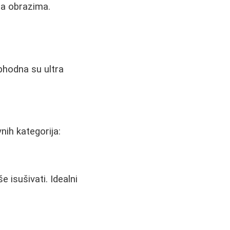
 na obrazima.
ophodna su ultra
nih kategorija:
 isušivati. Idealni