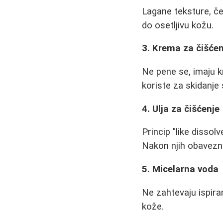
Lagane teksture, če
do osetljivu kožu.
3. Krema za čišćen
Ne pene se, imaju k
koriste za skidanje
4. Ulja za čišćenje
Princip "like dissol
Nakon njih obavezno
5. Micelarna voda
Ne zahtevaju ispira
kože.