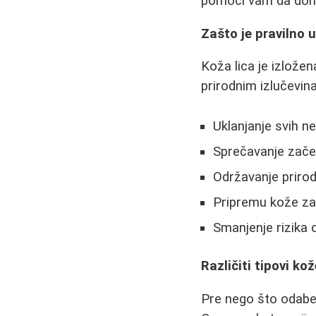
pomoći vam da done
Zašto je pravilno 
Koža lica je izložen
prirodnim izlučevin
Uklanjanje svih n
Sprečavanje začep
Održavanje priro
Pripremu kože za
Smanjenje rizika od
Različiti tipovi ko
Pre nego što odaber