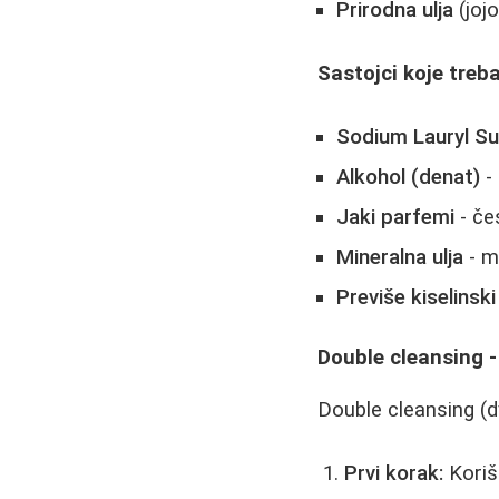
Prirodna ulja
(joj
Sastojci koje treb
Sodium Lauryl Su
Alkohol (denat)
- 
Jaki parfemi
- čes
Mineralna ulja
- m
Previše kiselinski
Double cleansing 
Double cleansing (d
Prvi korak:
Korišć