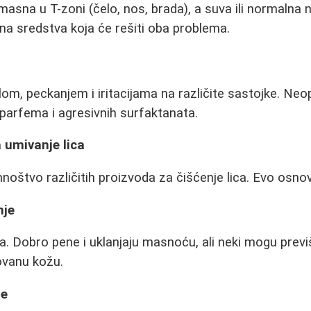
 masna u T-zoni (čelo, nos, brada), a suva ili normalna
na sredstva koja će rešiti oba problema.
lom, peckanjem i iritacijama na različite sastojke. Ne
parfema i agresivnih surfaktanata.
 umivanje lica
noštvo različitih proizvoda za čišćenje lica. Evo osnov
nje
a. Dobro pene i uklanjaju masnoću, ali neki mogu previše
ovanu kožu.
je