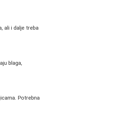
ali i dalje treba
aju blaga,
ljicama. Potrebna