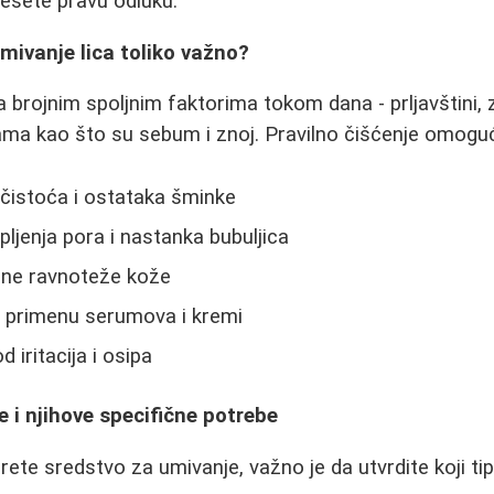
sete pravu odluku.
umivanje lica toliko važno?
a brojnim spoljnim faktorima tokom dana - prljavštini, 
ama kao što su sebum i znoj. Pravilno čišćenje omogu
ečistoća i ostataka šminke
ljenja pora i nastanka bubuljica
dne ravnoteže kože
 primenu serumova i kremi
 iritacija i osipa
že i njihove specifične potrebe
ete sredstvo za umivanje, važno je da utvrdite koji ti