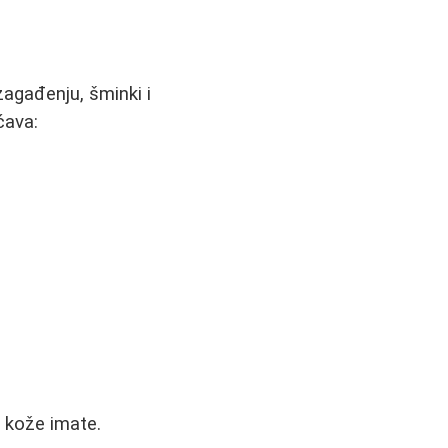
zagađenju, šminki i
ćava:
p kože imate.