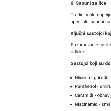
6. Sapuni za lice
Tradicionalna opcija
specijalni sapuni sa
Ključni sastojci koj
Razumevanje sastoj
odluke:
Sastojci koji su do
Glicerin
- prirodni
Panthenol
- smiru
Ceramidi
- obnavl
Niacinamid
- sman