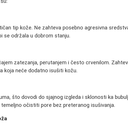
 su:
čan tip kože. Ne zahteva posebno agresivna sredstva, 
bi se održala u dobrom stanju.
ajem zatezanja, perutanjem i često crvenilom. Zahtev
a koja neće dodatno isušiti kožu.
uma, što dovodi do sjajnog izgleda i sklonosti ka bubu
 temeljno očistiti pore bez preteranog isušivanja.
oža