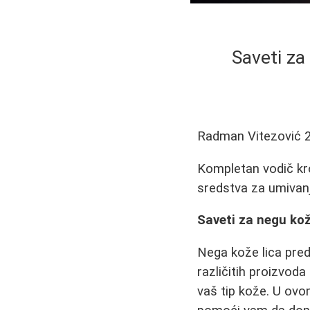
Saveti za
Radman Vitezović
Kompletan vodič kro
sredstva za umivanj
Saveti za negu kož
Nega kože lica pred
različitih proizvoda
vaš tip kože. U ovo